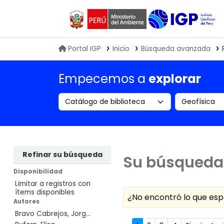
Biblioteca IGP
Portal IGP
Inicio
Búsqueda avanzada
Empecemos a
explorar
Search the catalog by:
Buscar en
Refinar su búsqueda
Su búsqueda 
Disponibilidad
Limitar a registros con
ítems disponibles
¿No encontró lo que e
Autores
Bravo Cabrejos, Jorg...
Ordenar