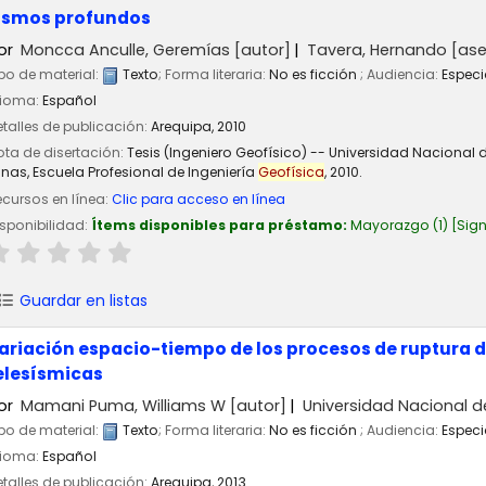
ismos profundos
or
Moncca Anculle, Geremías
[autor]
Tavera, Hernando
[ase
po de material:
Texto
; Forma literaria:
No es ficción
; Audiencia:
Especi
dioma:
Español
talles de publicación:
Arequipa,
2010
ta de disertación:
Tesis (Ingeniero Geofísico) -- Universidad Nacional
nas, Escuela Profesional de Ingeniería
Geofísica
, 2010.
cursos en línea:
Clic para acceso en línea
sponibilidad:
Ítems disponibles para préstamo:
Mayorazgo
(1)
Sign
Guardar en listas
ariación espacio-tiempo de los procesos de ruptura d
elesísmicas
or
Mamani Puma, Williams W
[autor]
Universidad Nacional d
po de material:
Texto
; Forma literaria:
No es ficción
; Audiencia:
Especi
dioma:
Español
talles de publicación:
Arequipa,
2013