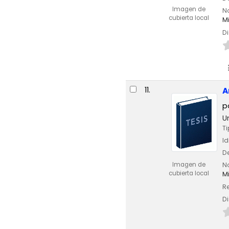
Imagen de
No
cubierta local
Mi
Di
11.
A
p
U
Ti
I
De
Imagen de
No
cubierta local
Mi
Re
Di