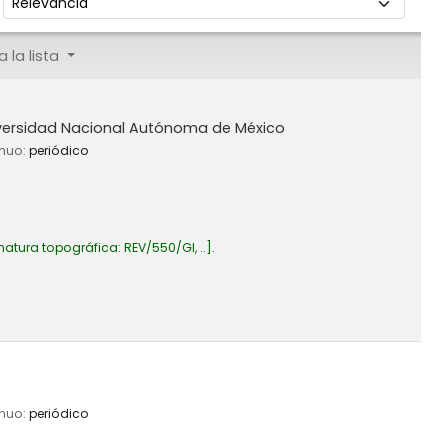
 la lista
versidad Nacional Autónoma de México
inuo:
periódico
natura topográfica:
REV/550/GI, ..
.
inuo:
periódico