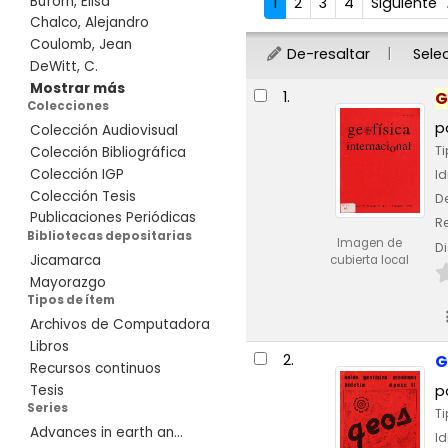
Buforn, Elisa
1
2
3
4
Siguiente
Chalco, Alejandro
Coulomb, Jean
De-resaltar
Sele
DeWitt, C.
Resultados
Mostrar más
1.
G
Colecciones
p
Colección Audiovisual
Ti
Colección Bibliográfica
Colección IGP
I
Colección Tesis
De
Publicaciones Periódicas
Re
Bibliotecas depositarias
Imagen de
Di
Jicamarca
cubierta local
Mayorazgo
Tipos de ítem
Archivos de Computadora
Libros
2.
G
Recursos continuos
Tesis
p
Series
Ti
Advances in earth an...
I