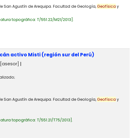
 de San Agustín de Arequipa. Facultad de Geología,
Geofísica
y
atura topográfica:
T/551.22/M21/2013
.
cán activo Misti (región sur del Perú)
[asesor]
alizado;
 de San Agustín de Arequipa. Facultad de Geología,
Geofísica
y
atura topográfica:
T/551.21/T75/2013
.