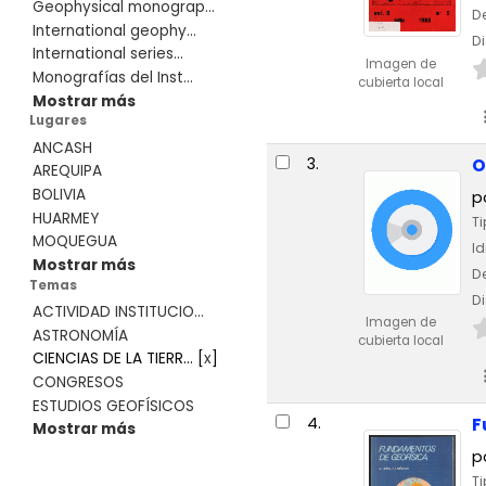
Geophysical monograp...
De
International geophy...
Di
International series...
Imagen de
Monografías del Inst...
cubierta local
Mostrar más
Lugares
ANCASH
3.
O
AREQUIPA
BOLIVIA
p
HUARMEY
Ti
MOQUEGUA
I
Mostrar más
De
Temas
Di
ACTIVIDAD INSTITUCIO...
Imagen de
ASTRONOMÍA
cubierta local
CIENCIAS DE LA TIERR...
[
x
]
CONGRESOS
ESTUDIOS GEOFÍSICOS
4.
F
Mostrar más
p
Ti