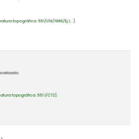
natura topográfica:
551/U19/1986/Ej.1, ..
.
cializado;
atura topográfica:
551.1/C72
.