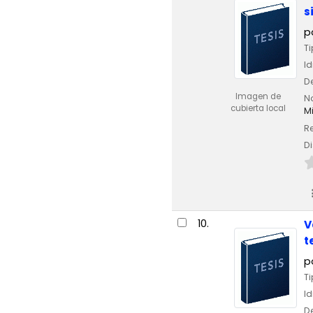
s
p
Ti
I
De
Imagen de
No
cubierta local
Mi
Re
Di
10.
V
t
p
Ti
I
De