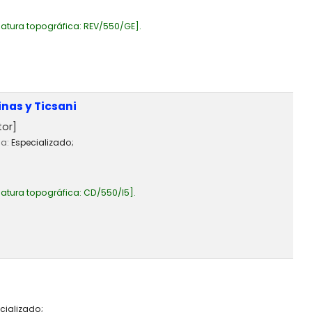
atura topográfica:
REV/550/GE
.
inas y Ticsani
tor]
ia:
Especializado;
atura topográfica:
CD/550/I5
.
cializado;