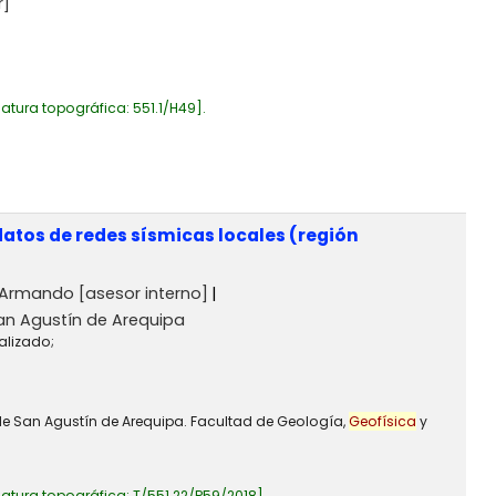
r]
atura topográfica:
551.1/H49
.
atos de redes sísmicas locales (región
, Armando
[asesor interno]
an Agustín de Arequipa
alizado;
 de San Agustín de Arequipa. Facultad de Geología,
Geofísica
y
atura topográfica:
T/551.22/P59/2018
.