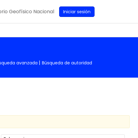
rio Geofísico Nacional
Iniciar sesión
squeda avanzada
Búsqueda de autoridad
Ordenar por: