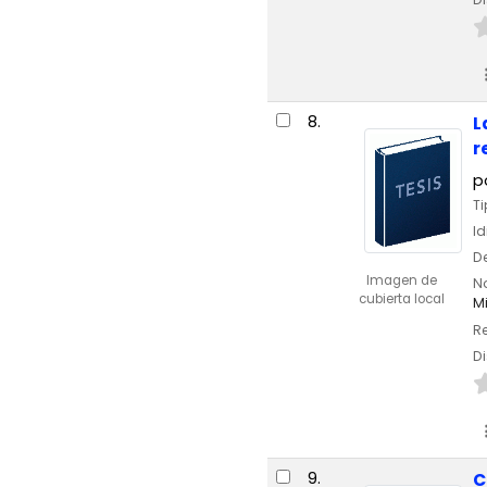
8.
L
r
p
Ti
I
De
Imagen de
No
cubierta local
Mi
Re
Di
9.
C