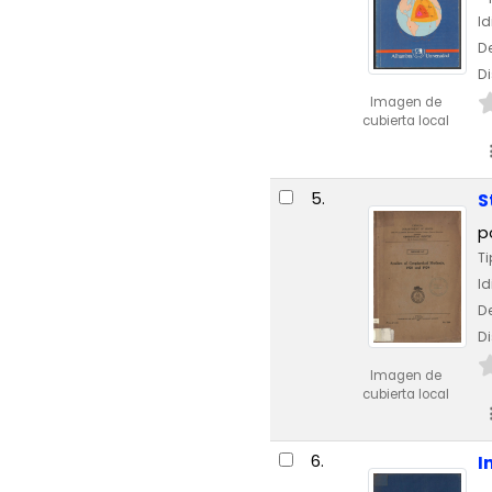
I
De
Di
Imagen de
cubierta local
5.
S
p
Ti
I
De
Di
Imagen de
cubierta local
6.
I