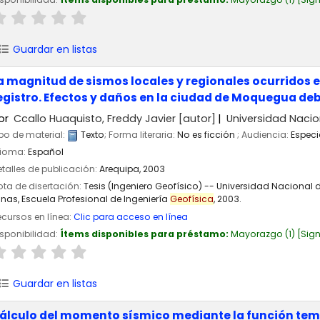
Guardar en listas
a magnitud de sismos locales y regionales ocurridos en
egistro. Efectos y daños en la ciudad de Moquegua debi
or
Ccallo Huaquisto, Freddy Javier
[autor]
Universidad Nacio
po de material:
Texto
; Forma literaria:
No es ficción
; Audiencia:
Especi
dioma:
Español
talles de publicación:
Arequipa,
2003
ta de disertación:
Tesis (Ingeniero Geofísico) -- Universidad Nacional
nas, Escuela Profesional de Ingeniería
Geofísica
, 2003.
cursos en línea:
Clic para acceso en línea
sponibilidad:
Ítems disponibles para préstamo:
Mayorazgo
(1)
Sign
Guardar en listas
álculo del momento sísmico mediante la función tempo