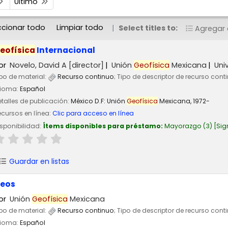
Último
ccionar todo
Limpiar todo
Select titles to:
Agregar a
eofísica
Internacional
or
Novelo, David A
[director]
Unión
Geofísica
Mexicana
Uni
po de material:
Recurso continuo
; Tipo de descriptor de recurso cont
dioma:
Español
talles de publicación:
México D.F:
Unión
Geofísica
Mexicana,
1972-
cursos en línea:
Clic para acceso en línea
sponibilidad:
Ítems disponibles para préstamo:
Mayorazgo
(3)
Sig
Guardar en listas
eos
or
Unión
Geofísica
Mexicana
po de material:
Recurso continuo
; Tipo de descriptor de recurso cont
dioma:
Español