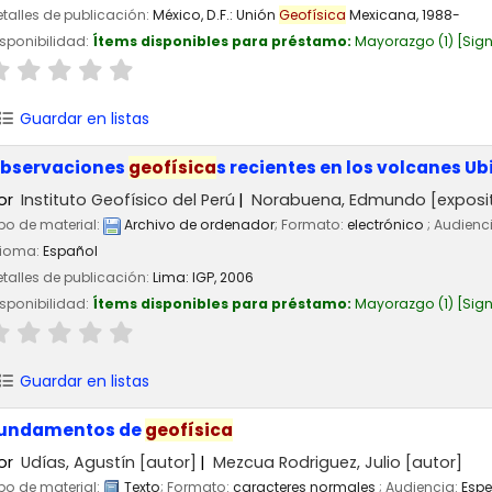
talles de publicación:
México, D.F.:
Unión
Geofísica
Mexicana,
1988-
sponibilidad:
Ítems disponibles para préstamo:
Mayorazgo
(1)
Sign
Guardar en listas
bservaciones
geofísica
s recientes en los volcanes Ub
or
Instituto Geofísico del Perú
Norabuena, Edmundo
[exposi
po de material:
Archivo de ordenador
; Formato:
electrónico
; Audienc
dioma:
Español
talles de publicación:
Lima:
IGP,
2006
sponibilidad:
Ítems disponibles para préstamo:
Mayorazgo
(1)
Sign
Guardar en listas
undamentos de
geofísica
or
Udías, Agustín
[autor]
Mezcua Rodriguez, Julio
[autor]
po de material:
Texto
; Formato:
caracteres normales
; Audiencia:
Espe