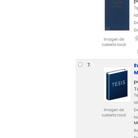
p
Ti
I
De
Di
Imagen de
cubierta local
7.
E
M
p
T
Ti
I
De
Imagen de
cubierta local
No
Mi
Re
Di