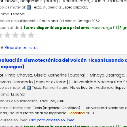
or
Howell, Benjamin F
[autor]
Vericat Raga, Juan B
[traducto
po de material:
Texto
; Audiencia:
Especializado;
dioma:
Español
talles de publicación:
Barcelona:
Ediciones Omega,
1962
sponibilidad:
Ítems disponibles para préstamo:
Mayorazgo
(1)
Sign
Guardar en listas
valuación sismotectónica del volcán Ticsani usando d
oquegua)
or
Pinto Chávez, Gisela Katherine
[autora]
Minaya Lizárraga
avera, Hernando
[asesor externo]
Universidad Nacional de S
po de material:
Texto
; Forma literaria:
No es ficción
; Audiencia:
Especi
dioma:
Español
talles de publicación:
Arequipa,
2018
ta de disertación:
Tesis (Ingeniero Geofísico) -- Universidad Nacional
nas, Escuela Profesional de Ingeniería
Geofísica
, 2018.
cursos en línea:
Clic para acceso en línea
sponibilidad:
Ítems disponibles para préstamo:
Mayorazgo
(1)
Sign