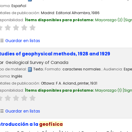
dioma:
Español
talles de publicación:
Madrid:
Editorial Alhambra,
1986
sponibilidad:
Ítems disponibles para préstamo:
Mayorazgo
(2)
Sig
Guardar en listas
tudies of geophysical methods, 1928 and 1929
or
Geological Survey of Canada
po de material:
Texto
; Formato:
caracteres normales
; Audiencia:
Espe
dioma:
Inglés
talles de publicación:
Ottawa:
F.A. Acland, printer,
1931
sponibilidad:
Ítems disponibles para préstamo:
Mayorazgo
(1)
Sign
Guardar en listas
ntroducción a la
geofísica