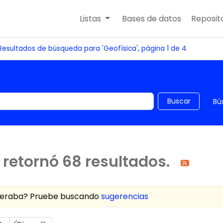
Listas
Bases de datos
Reposito
Resultados de búsqueda para 'Geofísica', página 1 de 4
 el catálogo por palabra clave
Buscar
Bú
retornó 68 resultados.
speraba? Pruebe buscando
sugerencias