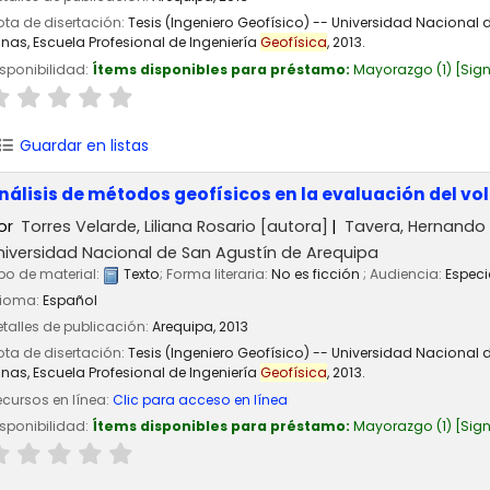
ta de disertación:
Tesis (Ingeniero Geofísico) -- Universidad Nacional
nas, Escuela Profesional de Ingeniería
Geofísica
, 2013.
sponibilidad:
Ítems disponibles para préstamo:
Mayorazgo
(1)
Sign
Guardar en listas
nálisis de métodos geofísicos en la evaluación del vol
or
Torres Velarde, Liliana Rosario
[autora]
Tavera, Hernando
niversidad Nacional de San Agustín de Arequipa
po de material:
Texto
; Forma literaria:
No es ficción
; Audiencia:
Especi
dioma:
Español
talles de publicación:
Arequipa,
2013
ta de disertación:
Tesis (Ingeniero Geofísico) -- Universidad Nacional
nas, Escuela Profesional de Ingeniería
Geofísica
, 2013.
cursos en línea:
Clic para acceso en línea
sponibilidad:
Ítems disponibles para préstamo:
Mayorazgo
(1)
Sign