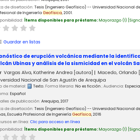
a de disertación:
Tesis (Ingeniero Geofísico) -- Universidad Nacional 
fesional de Ingeniería
Geofísica
, 2001.
ponibilidad:
Ítems disponibles para préstamo:
Mayorazgo
(1)
Signa
Guardar en listas
onóstico de erupción volcánica mediante la identifica
lcán Ubinas y análisis de la sismicidad en el volcán 
r
Vargas Alva, Katherine Andrea
[autora]
Macedo, Orlando
[
iversidad Nacional de San Agustín de Arequipa
o de material:
Texto
; Forma literaria:
No es ficción
; Audiencia:
Especia
ioma:
Español
alles de publicación:
Arequipa,
2017
a de disertación:
Tesis (Ingeniero Geofísico) -- Universidad Nacional 
as, Escuela Profesional de Ingeniería
Geofísica
, 2016
ursos en línea:
Clic para acceso en línea
ponibilidad:
Ítems disponibles para préstamo:
Mayorazgo
(1)
Signa