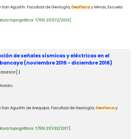
de San Agustín. Facultad de Geología,
Geofísica
y Minas, Escuela
tura topográfica:
T/551.21/G72/2001
.
ción de señales sísmicas y eléctricas en el
Sabancaya (noviembre 2015 - diciembre 2016)
asesor]
lizado;
de San Agustín de Arequipa. Facultad de Geología,
Geofísica
y
tura topográfica:
T/551.21/V32/2017
.