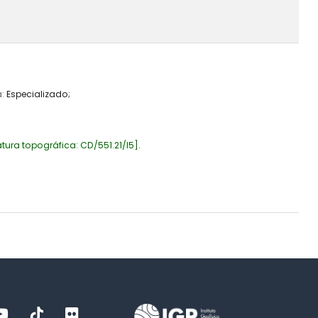
a:
Especializado;
tura topográfica:
CD/551.21/I5
.