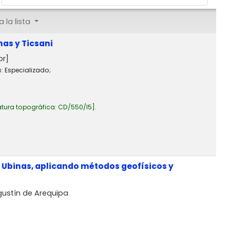
 la lista
nas y Ticsani
or]
a:
Especializado;
tura topográfica:
CD/550/I5
.
n Ubinas, aplicando métodos geofísicos y
gustín de Arequipa