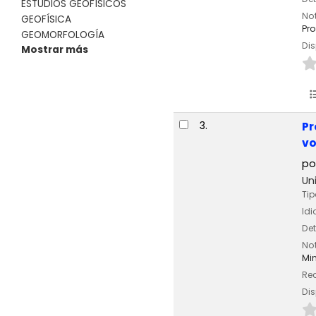
ESTUDIOS GEOFÍSICOS
Not
GEOFÍSICA
Pro
GEOMORFOLOGÍA
Dis
Mostrar más
3.
Pr
vo
po
Un
Tip
Id
Det
Not
Min
Rec
Dis