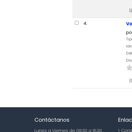
4.
Vo
po
Tip
Id
Det
Dis
Contáctanos
Enlac
Lunes a Viernes de 08:30 a 16:30
1. Con