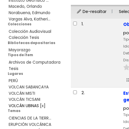
Instituto Geofísico ...
Macedo, Orlando
De-resaltar
Sele
Norabuena, Edmundo
Vargas Alva, Katheri...
Resultados
1.
Ob
Colecciones
Colección Audiovisual
po
Colección Tesis
Tip
Bibliotecas depositarias
Id
Mayorazgo
Det
Tipos de ítem
Dis
Archivos de Computadora
Tesis
Lugares
PERÚ
VOLCAN SABANCAYA
2.
Es
VOLCÁN MISTI
g
VOLCÁN TICSANI
VOLCÁN UBINAS
[
x
]
po
Temas
Tip
CIENCIAS DE LA TIERR...
Id
ERUPCIÓN VOLCÁNICA
Det