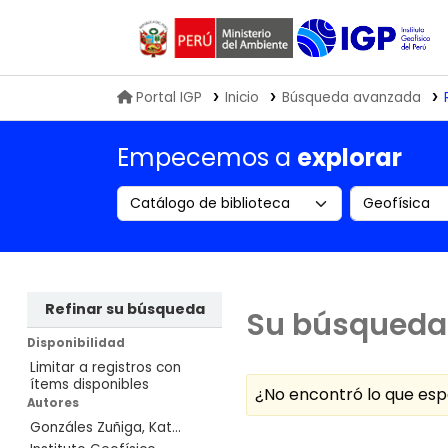
Biblioteca IGP
Portal IGP
Inicio
Búsqueda avanzada
Empecemos a
explorar
Search the catalog by:
Buscar en
Refinar su búsqueda
Su búsqueda 
Disponibilidad
Limitar a registros con
ítems disponibles
¿No encontró lo que e
Autores
Gonzáles Zuñiga, Kat...
Ordenar