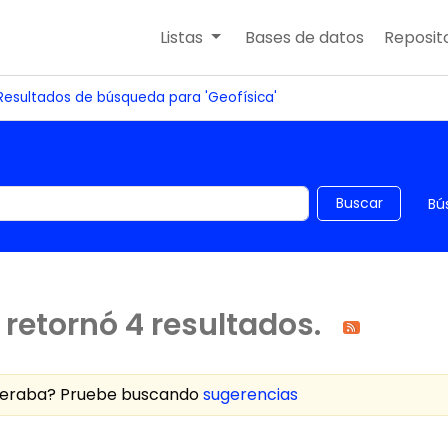
Listas
Bases de datos
Reposito
Resultados de búsqueda para 'Geofísica'
 el catálogo por palabra clave
Buscar
Bú
retornó 4 resultados.
speraba? Pruebe buscando
sugerencias