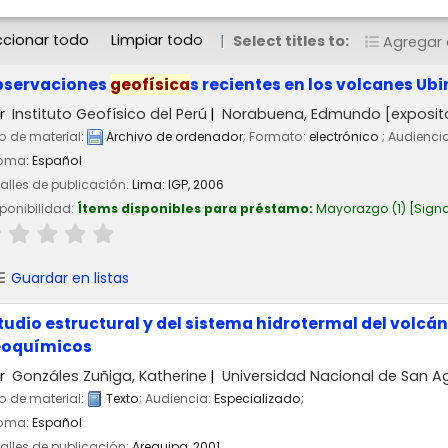
ccionar todo
Limpiar todo
Select titles to:
Agregar a
servaciones
geofísica
s recientes en los volcanes Ubi
r
Instituto Geofísico del Perú
Norabuena, Edmundo
[exposit
o de material:
Archivo de ordenador
; Formato:
electrónico
; Audienci
ioma:
Español
alles de publicación:
Lima:
IGP,
2006
ponibilidad:
Ítems disponibles para préstamo:
Mayorazgo
(1)
Signa
Guardar en listas
tudio estructural y del sistema hidrotermal del volcá
eoquímicos
r
Gonzáles Zuñiga, Katherine
Universidad Nacional de San A
o de material:
Texto
; Audiencia:
Especializado;
ioma:
Español
alles de publicación:
Arequipa,
2001