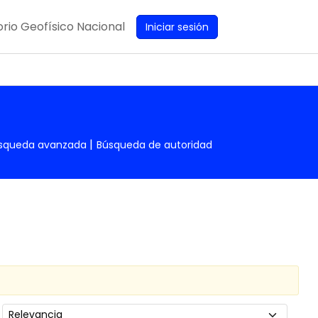
rio Geofísico Nacional
Iniciar sesión
squeda avanzada
Búsqueda de autoridad
Ordenar por: