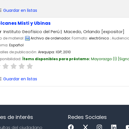
Guardar en listas
lcanes Misti y Ubinas
r
Instituto Geofísico del Perú
Macedo, Orlando
[expositor]
o de material:
Archivo de ordenador
; Formato:
electrónico
; Audienci
ioma:
Español
alles de publicación:
Arequipa:
IGP,
2010
ponibilidad:
Ítems disponibles para préstamo:
Mayorazgo
(1)
Signa
Guardar en listas
es de interés
Redes Sociales
sultas del ciudadano