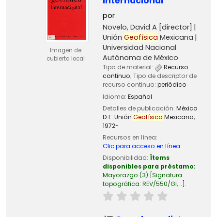
Internacional
por
Novelo, David A
[director]
Unión
Geofísica
Mexicana
Universidad Nacional
Imagen de
Autónoma de México
cubierta local
Tipo de material:
Recurso
continuo
; Tipo de descriptor de
recurso continuo:
periódico
Idioma:
Español
Detalles de publicación:
México
D.F:
Unión
Geofísica
Mexicana,
1972-
Recursos en línea:
Clic para acceso en línea
Disponibilidad:
Ítems
disponibles para préstamo:
Mayorazgo
(3)
Signatura
topográfica:
REV/550/GI, ..
.