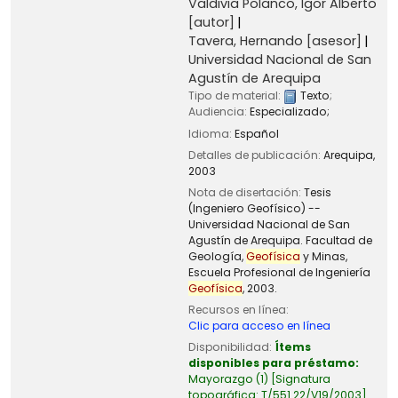
Valdivia Polanco, Igor Alberto
[autor]
Tavera, Hernando
[asesor]
Universidad Nacional de San
Agustín de Arequipa
Tipo de material:
Texto
;
Audiencia:
Especializado;
Idioma:
Español
Detalles de publicación:
Arequipa,
2003
Nota de disertación:
Tesis
(Ingeniero Geofísico) --
Universidad Nacional de San
Agustín de Arequipa. Facultad de
Geología,
Geofísica
y Minas,
Escuela Profesional de Ingeniería
Geofísica
, 2003.
Recursos en línea:
Clic para acceso en línea
Disponibilidad:
Ítems
disponibles para préstamo:
Mayorazgo
(1)
Signatura
topográfica:
T/551.22/V19/2003
.