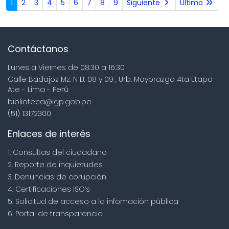
1
2
3
4
5
6
7
8
9
Siguiente
Último
Contáctanos
Lunes a Viernes de 08:30 a 16:30
Calle Badajoz Mz. Ñ Lt 08 y 09 , Urb. Mayorazgo 4ta Etapa -
Ate - Lima - Perú
biblioteca@igp.gob.pe
(51) 13172300
Enlaces de interés
1. Consultas del ciudadano
2. Reporte de inquietudes
3. Denuncias de corupción
4. Certificaciones ISO’s
5. Solicitud de acceso a la infomación pública
6. Portal de transparencia