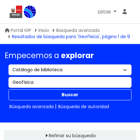
Listas
Biblioteca IGP
Portal IGP
Inicio
Búsqueda avanzada
Resultados de búsqueda para 'Geofísica', página 1 de 9
Empecemos a
explorar
Buscar
Búsqueda avanzada
Búsqueda de autoridad
Refinar su búsqueda