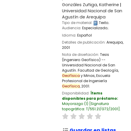
Gonzáles Zuñiga, Katherine
Universidad Nacional de San
Agustín de Arequipa
Tipo de material:
Texto
;
Audiencia:
Especializado;
Idioma:
Español
Detalles de publicación:
Arequipa,
2001
Nota de disertación:
Tesis
(Ingeniero Geofísico) --
Universidad Nacional de San
Agustín. Facultad de Geología,
Geofísica
y Minas, Escuela
Profesional de Ingeniería
Geofísica
, 2001.
Disponibilidad:
Ítems
disponibles para préstamo:
Mayorazgo
(1)
Signatura
topográfica:
T/551.21/G72/2001
.
Guardar en listas