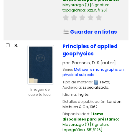
Mayorazgo
(1)
Signatura
topográfica:
622.15/P26
.
Guardar en listas
8.
Principles of applied
geophysics
por
Parasnis, D. S
[autor]
Series
Methuen's monographs on
physical subjects
Tipo de material:
Texto
;
Audiencia:
Especializado;
Imagen de
Idioma:
Inglés
cubierta local
Detalles de publicación:
London:
Methuen & Co,
1962
Disponibilidad:
Ítems
disponibles para préstamo:
Mayorazgo
(1)
Signatura
topográfica:
551/P26
.