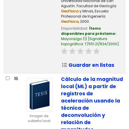
Universidad Nacional de San
Agustín. Facultad de Geología
Geofísica
y Minas, Escuela
Profesional de Ingeniería
Geofísica
, 2000.
Disponibilidad:
Ítems
disponibles para préstamo:
Mayorazgo
(1)
Signatura
topográfica:
T/551.21/R24/2000
.
Guardar en listas
18.
Cálculo de la magnitud
local (ML) a partir de
registros de
aceleración usando la
técnica de
deconvolución y
Imagen de
cubierta local
relación de