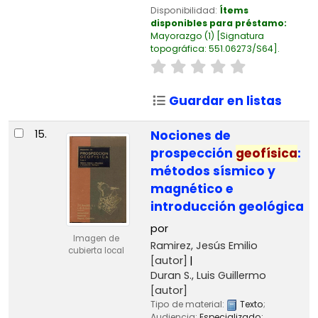
Disponibilidad:
Ítems
disponibles para préstamo:
Mayorazgo
(1)
Signatura
topográfica:
551.06273/S64
.
Guardar en listas
15.
Nociones de
prospección
geofísica
:
métodos sísmico y
magnético e
introducción geológica
por
Imagen de
Ramirez, Jesús Emilio
cubierta local
[autor]
Duran S., Luis Guillermo
[autor]
Tipo de material:
Texto
;
Audiencia:
Especializado;