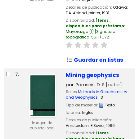
Detalles de publicación:
Ottawa:
F.A. Acland, printer,
1931
Disponibilidad:
Ítems
disponibles para préstamo:
Mayorazgo
(1)
Signatura
topográfica:
551.1/C72
.
Guardar en listas
7.
Mining geophysics
por
Parasnis, D. S
[autor]
Series
Methods in Geochemistry
and Geophysics
; 3
Tipo de material:
Texto
Idioma:
Inglés
Detalles de publicación:
Imagen de
Amsterdam:
ElSevier,
1966
cubierta local
Disponibilidad:
Ítems
disponibles para préstamo: