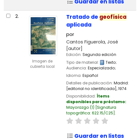
Guardar en listas
2.
Tratado de
geofísica
aplicada
por
Cantos Figuerola, José
[autor]
Edición:
Segunda edición
Imagen de
Tipo de material:
Texto
;
cubierta local
Audiencia:
Especializado;
Idioma:
Español
Detalles de publicación:
Madrid:
[editorial no identificada],
1974
Disponibilidad:
Ítems
disponibles para préstamo:
Mayorazgo
(1)
Signatura
topográfica:
622.15/C25
.
Guardar en listas