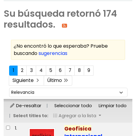
Su búsqueda retornó 174
resultados.
¿No encontró lo que esperaba? Pruebe
buscando
sugerencias
Ordenar
1
2
3
4
5
6
7
8
9
Siguiente
Último
Ordenar por:
De-resaltar
Seleccionar todo
Limpiar todo
Select titles to:
Agregar a la lista
Resultados
1.
Geofísica