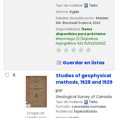
Tipo de material:
Texto
Idioma:
Inglés
Detalles de publicación:
Malden,
MA:
Blackwell Science,
2002
Disponibilidad:
Ítems
disponibles para préstamo:
Mayorazgo
(1)
Signatura
topográfica:
622.15/K32/2002
.
Guardar en listas
6.
Studies of geophysical
methods, 1928 and 1929
por
Geological Survey of Canada
Tipo de material:
Texto
;
Formato:
caracteres normales
;
Audiencia:
Especializado;
Imagen de
Idioma:
Inglés
cubierta local