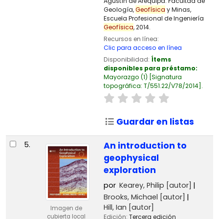
Agustín de Arequipa. Facultad de
Geología,
Geofísica
y Minas,
Escuela Profesional de Ingeniería
Geofísica
, 2014.
Recursos en línea:
Clic para acceso en línea
Disponibilidad:
Ítems
disponibles para préstamo:
Mayorazgo
(1)
Signatura
topográfica:
T/551.22/V78/2014
.
Guardar en listas
5.
An introduction to
geophysical
exploration
por
Kearey, Philip
[autor]
Brooks, Michael
[autor]
Hill, Ian
[autor]
Imagen de
Edición:
Tercera edición
cubierta local