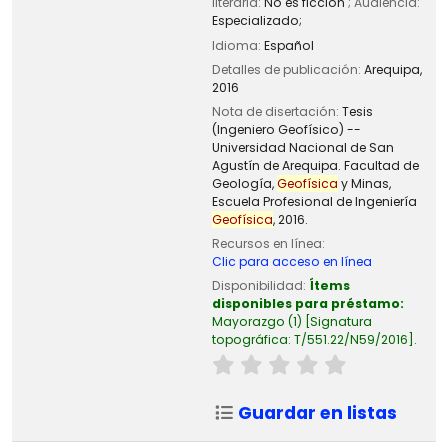
literaria:
No es ficción
; Audiencia:
Especializado;
Idioma:
Español
Detalles de publicación:
Arequipa,
2016
Nota de disertación:
Tesis
(Ingeniero Geofísico) --
Universidad Nacional de San
Agustín de Arequipa. Facultad de
Geología,
Geofísica
y Minas,
Escuela Profesional de Ingeniería
Geofísica
, 2016.
Recursos en línea:
Clic para acceso en línea
Disponibilidad:
Ítems
disponibles para préstamo:
Mayorazgo
(1)
Signatura
topográfica:
T/551.22/N59/2016
.
Guardar en listas