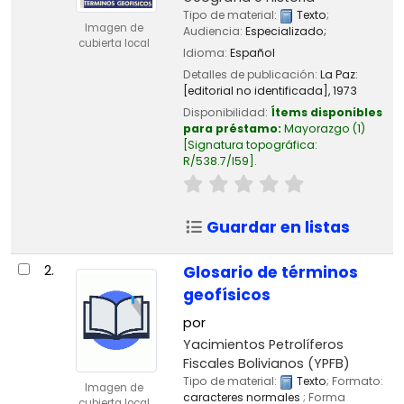
Tipo de material:
Texto
;
Imagen de
Audiencia:
Especializado;
cubierta local
Idioma:
Español
Detalles de publicación:
La Paz:
[editorial no identificada],
1973
Disponibilidad:
Ítems disponibles
para préstamo:
Mayorazgo
(1)
Signatura topográfica:
R/538.7/I59
.
Guardar en listas
2.
Glosario de términos
geofísicos
por
Yacimientos Petrolíferos
Fiscales Bolivianos (YPFB)
Tipo de material:
Texto
; Formato:
Imagen de
caracteres normales
; Forma
cubierta local