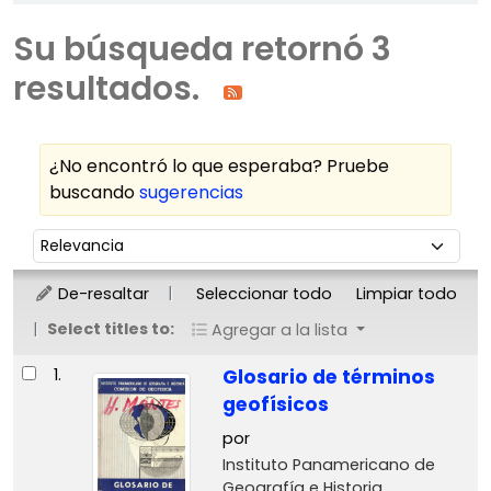
Su búsqueda retornó 3
resultados.
¿No encontró lo que esperaba? Pruebe
buscando
sugerencias
Ordenar
Ordenar por:
De-resaltar
Seleccionar todo
Limpiar todo
Select titles to:
Agregar a la lista
Resultados
1.
Glosario de términos
geofísicos
por
Instituto Panamericano de
Geografía e Historia