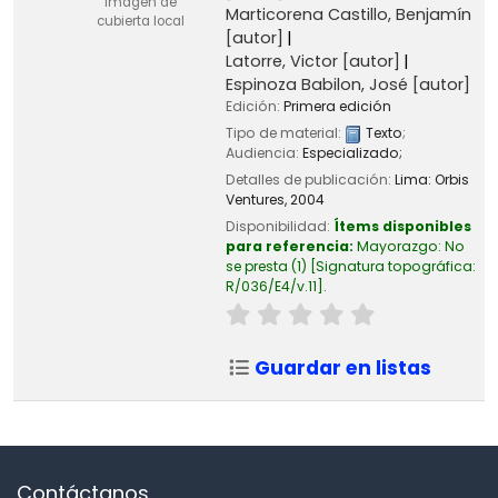
Imagen de
Marticorena Castillo, Benjamín
cubierta local
[autor]
Latorre, Victor
[autor]
Espinoza Babilon, José
[autor]
Edición:
Primera edición
Tipo de material:
Texto
;
Audiencia:
Especializado;
Detalles de publicación:
Lima:
Orbis
Ventures,
2004
Disponibilidad:
Ítems disponibles
para referencia:
Mayorazgo: No
se presta
(1)
Signatura topográfica:
R/036/E4/v.11
.
Guardar en listas
Contáctanos