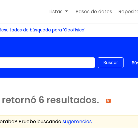
Listas
Bases de datos
Reposito
Resultados de búsqueda para 'Geofísica'
 el catálogo por palabra clave
Buscar
Bú
retornó 6 resultados.
speraba? Pruebe buscando
sugerencias