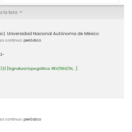
 la lista
a
Universidad Nacional Autónoma de México
rso continuo:
periódico
72-
(3)
Signatura topográfica:
REV/550/GI, ..
.
rso continuo:
periódico