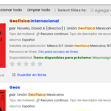
ccionar todo
Limpiar todo
Select titles to:
Agregar a
Geofísica
Internacional
por
Novelo, David A
[director]
Unión
Geofísica
Mexican
Tipo de material:
Recurso continuo
; Tipo de descriptor de recu
Idioma:
Español
Detalles de publicación:
México D.F:
Unión
Geofísica
Mexicana,
19
Recursos en línea:
Clic para acceso en línea
Disponibilidad:
Ítems disponibles para préstamo:
Mayorazgo
Guardar en listas
cal
Geos
por
Unión
Geofísica
Mexicana
Tipo de material:
Recurso continuo
; Tipo de descriptor de recu
Idioma:
Español