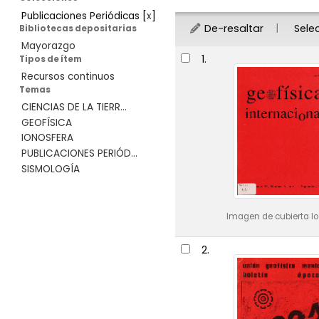
Publicaciones Periódicas
[
x
]
De-resaltar
Sele
Bibliotecas depositarias
Mayorazgo
Resultados
1.
Tipos de ítem
Recursos continuos
Temas
CIENCIAS DE LA TIERR...
GEOFÍSICA
IONOSFERA
PUBLICACIONES PERIÓD...
SISMOLOGÍA
Imagen de cubierta lo
2.