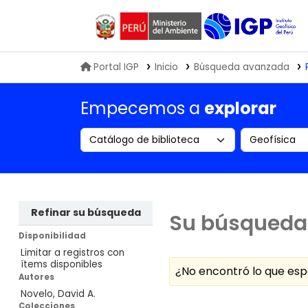
Biblioteca IGP
Portal IGP
Inicio
Búsqueda avanzada
Empecemos a
explorar
Search the catalog by:
Buscar en
Refinar su búsqueda
Su búsqueda 
Disponibilidad
Limitar a registros con
ítems disponibles
¿No encontró lo que e
Autores
Novelo, David A.
Ordenar
Colecciones