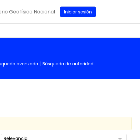
rio Geofísico Nacional
Iniciar sesión
squeda avanzada
Búsqueda de autoridad
Ordenar por: