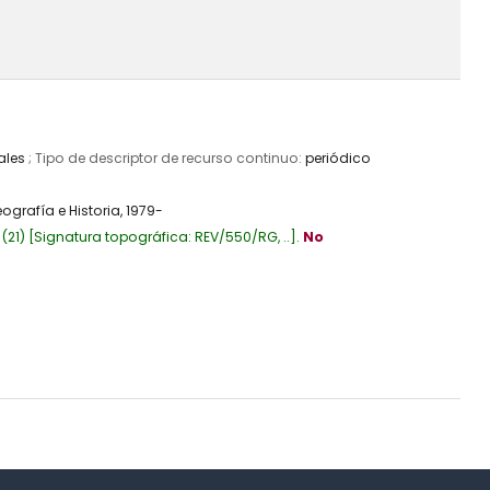
ales
; Tipo de descriptor de recurso continuo:
periódico
ografía e Historia,
1979-
(21)
Signatura topográfica:
REV/550/RG, ..
.
No