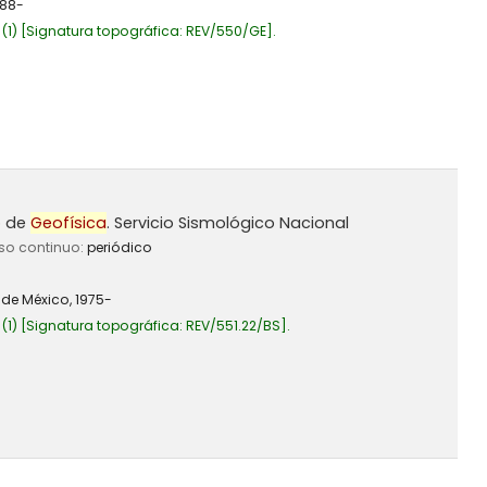
988-
(1)
Signatura topográfica:
REV/550/GE
.
o de
Geofísica
. Servicio Sismológico Nacional
rso continuo:
periódico
de México,
1975-
(1)
Signatura topográfica:
REV/551.22/BS
.