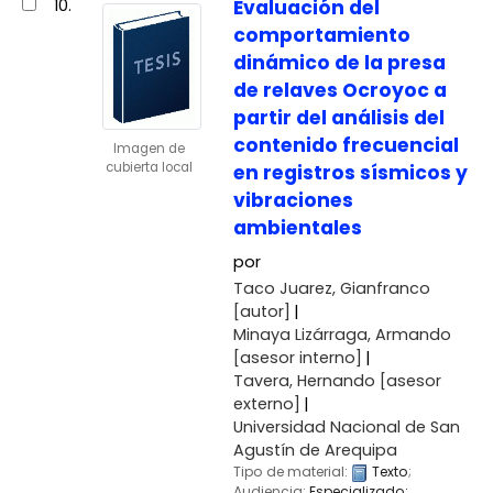
10.
Evaluación del
comportamiento
dinámico de la presa
de relaves Ocroyoc a
partir del análisis del
contenido frecuencial
Imagen de
cubierta local
en registros sísmicos y
vibraciones
ambientales
por
Taco Juarez, Gianfranco
[autor]
Minaya Lizárraga, Armando
[asesor interno]
Tavera, Hernando
[asesor
externo]
Universidad Nacional de San
Agustín de Arequipa
Tipo de material:
Texto
;
Audiencia:
Especializado;