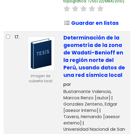
topográfica:
T/551.22/M84/2010
.
Guardar en listas
17.
Determinación de la
geometría de la zona
de Wadati-Benioff en
la región norte del
Perú, usando datos de
una red sísmica local
Imagen de
cubierta local
por
Bustamante Valencia,
Marcos Renzo
[autor]
Gonzales Zenteno, Edgar
[asesor interno]
Tavera, Hernando
[asesor
externo]
Universidad Nacional de San