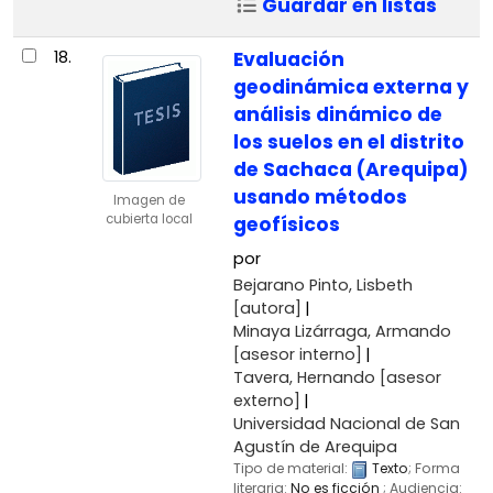
Guardar en listas
18.
Evaluación
geodinámica externa y
análisis dinámico de
los suelos en el distrito
de Sachaca (Arequipa)
usando métodos
Imagen de
cubierta local
geofísicos
por
Bejarano Pinto, Lisbeth
[autora]
Minaya Lizárraga, Armando
[asesor interno]
Tavera, Hernando
[asesor
externo]
Universidad Nacional de San
Agustín de Arequipa
Tipo de material:
Texto
; Forma
literaria:
No es ficción
; Audiencia: