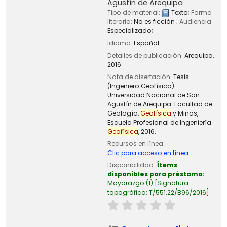
Agustín de Arequipa
Tipo de material:
Texto
; Forma
literaria:
No es ficción
; Audiencia:
Especializado;
Idioma:
Español
Detalles de publicación:
Arequipa,
2016
Nota de disertación:
Tesis
(Ingeniero Geofísico) --
Universidad Nacional de San
Agustín de Arequipa. Facultad de
Geología,
Geofísica
y Minas,
Escuela Profesional de Ingeniería
Geofísica
, 2016.
Recursos en línea:
Clic para acceso en línea
Disponibilidad:
Ítems
disponibles para préstamo:
Mayorazgo
(1)
Signatura
topográfica:
T/551.22/B96/2016
.