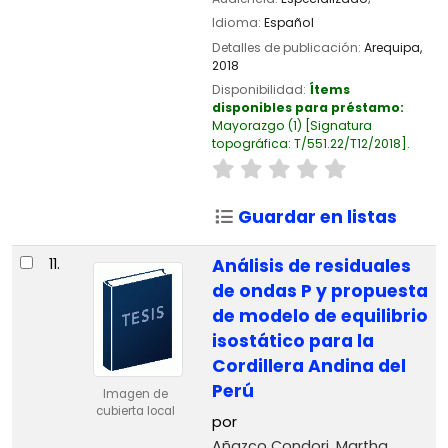
Idioma:
Español
Detalles de publicación:
Arequipa,
2018
Disponibilidad:
Ítems
disponibles para préstamo:
Mayorazgo
(1)
Signatura
topográfica:
T/551.22/T12/2018
.
Guardar en listas
11.
Análisis de residuales
de ondas P y propuesta
de modelo de equilibrio
isostático para la
Cordillera Andina del
Perú
Imagen de
cubierta local
por
Añazco Condori, Martha