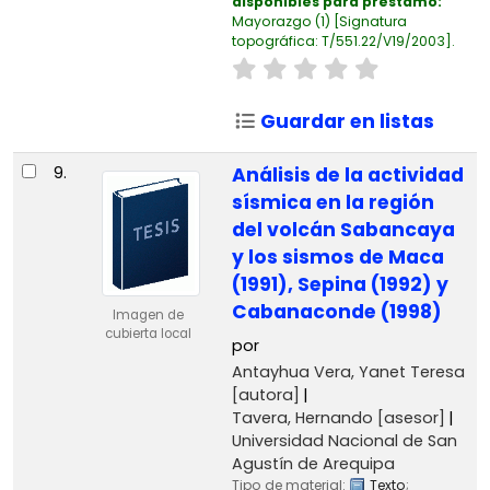
disponibles para préstamo:
Mayorazgo
(1)
Signatura
topográfica:
T/551.22/V19/2003
.
Guardar en listas
9.
Análisis de la actividad
sísmica en la región
del volcán Sabancaya
y los sismos de Maca
(1991), Sepina (1992) y
Cabanaconde (1998)
Imagen de
cubierta local
por
Antayhua Vera, Yanet Teresa
[autora]
Tavera, Hernando
[asesor]
Universidad Nacional de San
Agustín de Arequipa
Tipo de material:
Texto
;