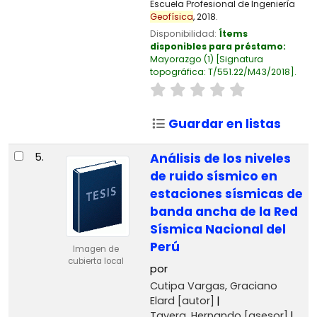
Escuela Profesional de Ingeniería
Geofísica
, 2018.
Disponibilidad:
Ítems
disponibles para préstamo:
Mayorazgo
(1)
Signatura
topográfica:
T/551.22/M43/2018
.
Guardar en listas
5.
Análisis de los niveles
de ruido sísmico en
estaciones sísmicas de
banda ancha de la Red
Sísmica Nacional del
Perú
Imagen de
cubierta local
por
Cutipa Vargas, Graciano
Elard
[autor]
Tavera, Hernando
[asesor]