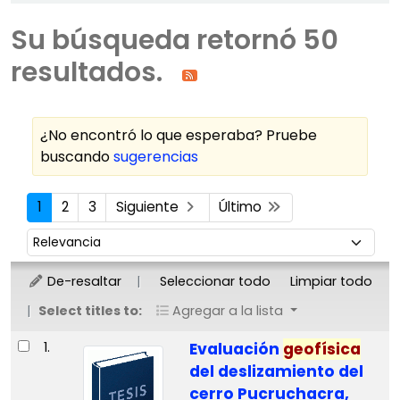
Su búsqueda retornó 50
resultados.
¿No encontró lo que esperaba? Pruebe
buscando
sugerencias
Ordenar
1
2
3
Siguiente
Último
Ordenar por:
De-resaltar
Seleccionar todo
Limpiar todo
Select titles to:
Agregar a la lista
Resultados
1.
Evaluación
geofísica
del deslizamiento del
cerro Pucruchacra,