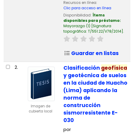
Recursos en línea:
Clic para acceso en línea
Disponibilidad:
Ítems
disponibles para préstamo:
Mayorazgo
(1)
Signatura
topográfica:
T/551.22/V78/2014
.
Guardar en listas
2.
Clasificación
geofísica
y geotécnica de suelos
en la ciudad de Huacho
(Lima) aplicando la
norma de
construcción
Imagen de
cubierta local
sismorresistente E-
030
por