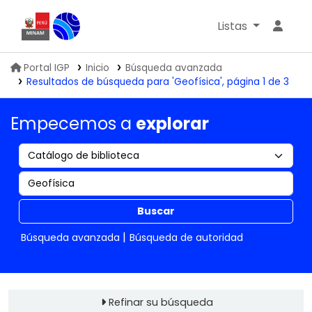
Listas
Biblioteca IGP
Portal IGP
Inicio
Búsqueda avanzada
Resultados de búsqueda para 'Geofísica', página 1 de 3
Empecemos a
explorar
Buscar
Búsqueda avanzada
Búsqueda de autoridad
Refinar su búsqueda