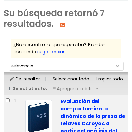
Su búsqueda retornó 7
resultados.
¿No encontró lo que esperaba? Pruebe
buscando
sugerencias
Ordenar
Ordenar por:
De-resaltar
Seleccionar todo
Limpiar todo
Select titles to:
Agregar a la lista
Resultados
1.
Evaluación del
comportamiento
dinámico de la presa de
relaves Ocroyoc a
partir del análisis del