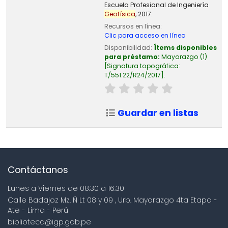
Escuela Profesional de Ingeniería
Geofísica
, 2017.
Recursos en línea:
Clic para acceso en línea
Disponibilidad:
Ítems disponibles
para préstamo:
Mayorazgo
(1)
Signatura topográfica:
T/551.22/R24/2017
.
Guardar en listas
Contáctanos
Lunes a Viernes de 08:30 a 16:30
Calle Badajoz Mz. Ñ Lt 08 y 09 , Urb. Mayorazgo 4ta Etapa -
Ate - Lima - Perú
biblioteca@igp.gob.pe