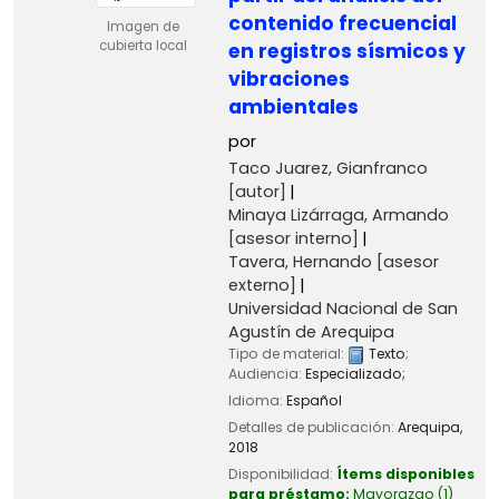
contenido frecuencial
Imagen de
cubierta local
en registros sísmicos y
vibraciones
ambientales
por
Taco Juarez, Gianfranco
[autor]
Minaya Lizárraga, Armando
[asesor interno]
Tavera, Hernando
[asesor
externo]
Universidad Nacional de San
Agustín de Arequipa
Tipo de material:
Texto
;
Audiencia:
Especializado;
Idioma:
Español
Detalles de publicación:
Arequipa,
2018
Disponibilidad:
Ítems disponibles
para préstamo:
Mayorazgo
(1)