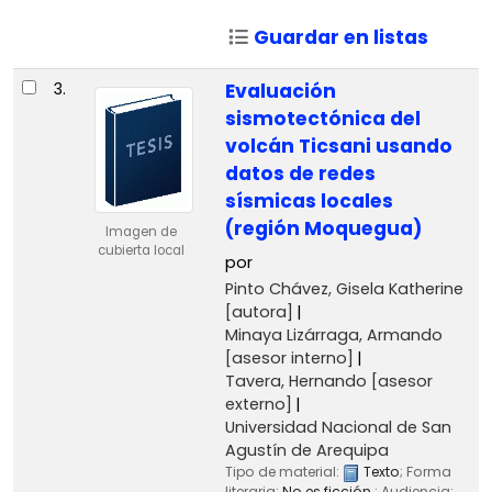
Guardar en listas
3.
Evaluación
sismotectónica del
volcán Ticsani usando
datos de redes
sísmicas locales
(región Moquegua)
Imagen de
cubierta local
por
Pinto Chávez, Gisela Katherine
[autora]
Minaya Lizárraga, Armando
[asesor interno]
Tavera, Hernando
[asesor
externo]
Universidad Nacional de San
Agustín de Arequipa
Tipo de material:
Texto
; Forma
literaria:
No es ficción
; Audiencia: