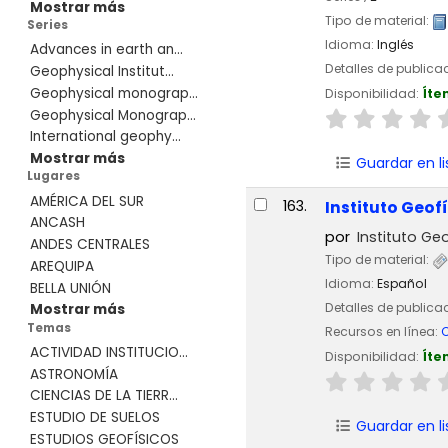
Mostrar más
Tipo de material:
Series
Idioma:
Inglés
Advances in earth an...
Detalles de publica
Geophysical Institut...
Geophysical monograp...
Disponibilidad:
Íte
Geophysical Monograp...
International geophy...
Mostrar más
Guardar en li
Lugares
AMÉRICA DEL SUR
163.
Instituto Geofí
ANCASH
por
Instituto Geo
ANDES CENTRALES
Tipo de material:
AREQUIPA
Idioma:
Español
BELLA UNIÓN
Detalles de publica
Mostrar más
Temas
Recursos en línea:
C
ACTIVIDAD INSTITUCIO...
Disponibilidad:
Íte
ASTRONOMÍA
CIENCIAS DE LA TIERR...
ESTUDIO DE SUELOS
Guardar en li
ESTUDIOS GEOFÍSICOS