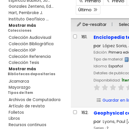
Espinoza Babilon, Jo...
Primero
Previo
Gonzales Zenteno, Ed...
Último
Hart, Pembroke J.
Instituto Geofísico ...
De-resaltar
Sele
Mostrar más
Colecciones
Resultados
161.
Enciclopedia t
Colección Audiovisual
Colección Bibliográfica
por
López Soria,
Colección IGP
Edición:
Primera ed
Colección Referencia
Tipo de material:
Colección Tesis
Idioma:
Español
Mostrar más
Detalles de publica
Bibliotecas depositarias
Disponibilidad:
Íte
Jicamarca
Mayorazgo
Tipos de ítem
Archivos de Computadora
Guardar en li
Artículo de revista
Folletos
162.
Geophysical ca
Libros
por
Lyons, Paul
[
Recursos continuos
Series
; 2