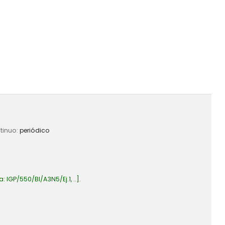
ntinuo:
periódico
a:
IGP/550/BI/A3N5/Ej.1, ..
.