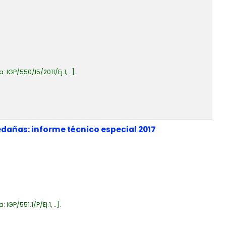
a:
IGP/550/I5/2011/Ej.1, ..
.
dañas: informe técnico especial 2017
a:
IGP/551.1/P/Ej.1, ..
.