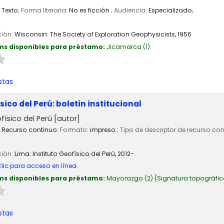
Texto
; Forma literaria:
No es ficción
; Audiencia:
Especializado;
ción:
Wisconsin:
The Society of Exploration Geophysicists,
1956
ms disponibles para préstamo:
Jicamarca
(1).
stas
sico del Perú: boletin institucional
físico del Perú
[autor]
Recurso continuo
; Formato:
impreso
; Tipo de descriptor de recurso co
ción:
Lima:
Instituto Geofísico del Perú,
2012-
lic para acceso en línea
ms disponibles para préstamo:
Mayorazgo
(2)
Signatura topográfic
stas