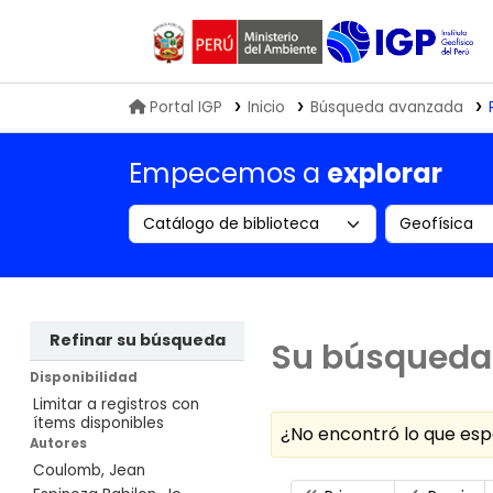
Biblioteca IGP
Portal IGP
Inicio
Búsqueda avanzada
Empecemos a
explorar
Search the catalog by:
Buscar en
Refinar su búsqueda
Su búsqueda 
Disponibilidad
Limitar a registros con
ítems disponibles
¿No encontró lo que e
Autores
Coulomb, Jean
Ordenar