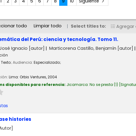
1
2
3
4
5
6
7
8
9
10
Siguiente
ccionar todo
Limpiar todo
Select titles to:
Agregar a
emática del Perú: ciencia y tecnología. Tomo 11.
 José Ignacio
[autor]
Marticorena Castillo, Benjamín
[autor]
ición
Texto
; Audiencia:
Especializado;
ción:
Lima:
Orbis Ventures,
2004
ms disponibles para referencia:
Jicamarca: No se presta
(1)
Signatu
stas
se histories
Autor]