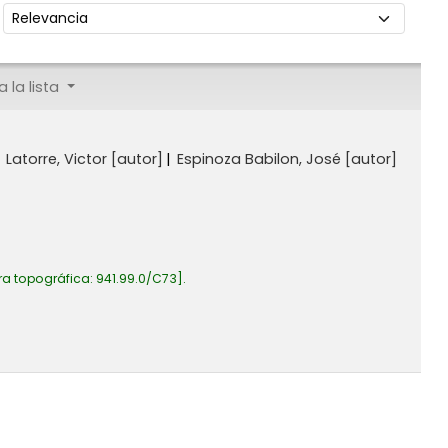
Ordenar por:
 la lista
Latorre, Victor
[autor]
Espinoza Babilon, José
[autor]
ra topográfica:
941.99.0/C73
.