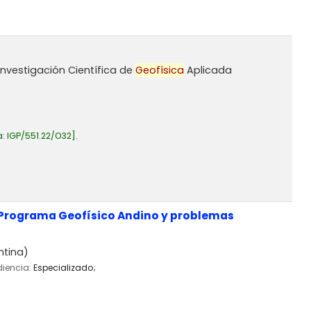
 Investigación Científica de
Geofísica
Aplicada
a:
IGP/551.22/O32
.
 Programa Geofísico Andino y problemas
ntina)
diencia:
Especializado;