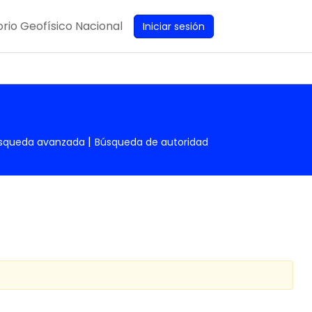
rio Geofísico Nacional
Iniciar sesión
squeda avanzada
Búsqueda de autoridad