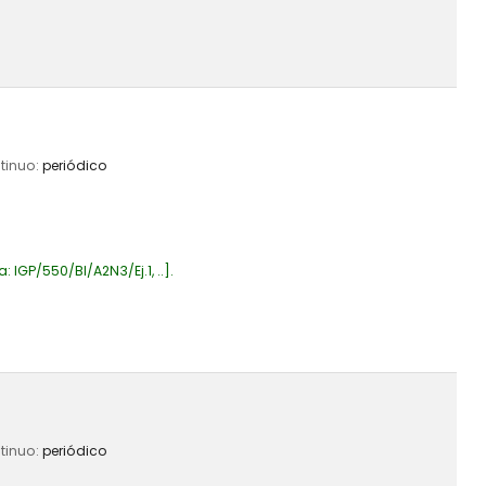
ntinuo:
periódico
a:
IGP/550/BI/A2N3/Ej.1, ..
.
ntinuo:
periódico