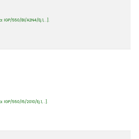
a:
IGP/550/BI/A2N4/Ej.1, ..
.
a:
IGP/550/I5/2010/Ej.1, ..
.