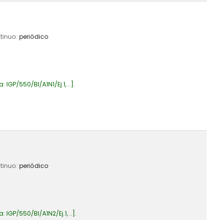
ntinuo:
periódico
a:
IGP/550/BI/A1N1/Ej.1, ..
.
ntinuo:
periódico
a:
IGP/550/BI/A1N2/Ej.1, ..
.