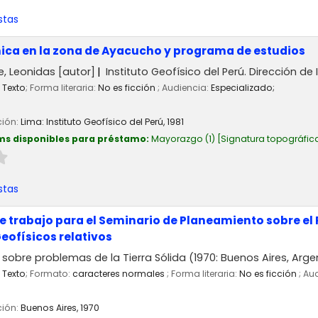
stas
ica en la zona de Ayacucho y programa de estudios
e, Leonidas
[autor]
Instituto Geofísico del Perú. Dirección de
Texto
; Forma literaria:
No es ficción
; Audiencia:
Especializado;
ción:
Lima:
Instituto Geofísico del Perú,
1981
ms disponibles para préstamo:
Mayorazgo
(1)
Signatura topográfic
stas
 trabajo para el Seminario de Planeamiento sobre el
eofísicos relativos
sobre problemas de la Tierra Sólida
(1970: Buenos Aires, Arge
Texto
; Formato:
caracteres normales
; Forma literaria:
No es ficción
; Au
ción:
Buenos Aires,
1970