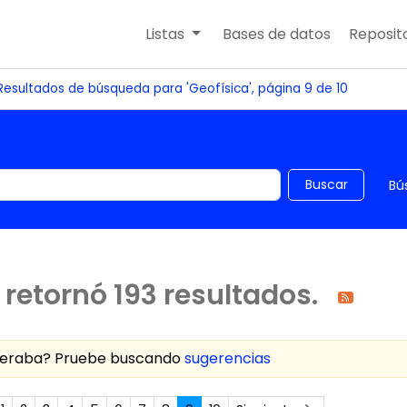
Listas
Bases de datos
Reposito
Resultados de búsqueda para 'Geofísica', página 9 de 10
 el catálogo por palabra clave
Buscar
Bú
retornó 193 resultados.
speraba? Pruebe buscando
sugerencias