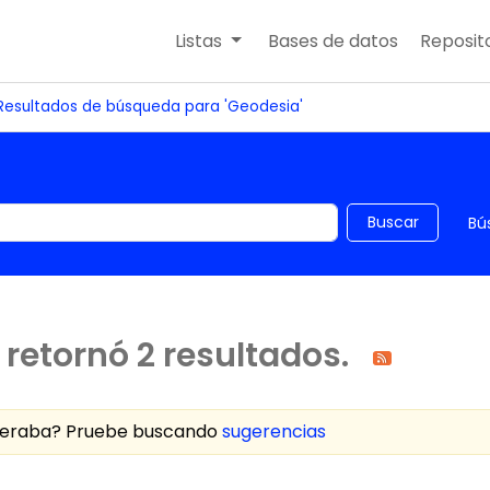
Listas
Bases de datos
Reposito
Resultados de búsqueda para 'Geodesia'
 el catálogo por palabra clave
Buscar
Bú
retornó 2 resultados.
speraba? Pruebe buscando
sugerencias