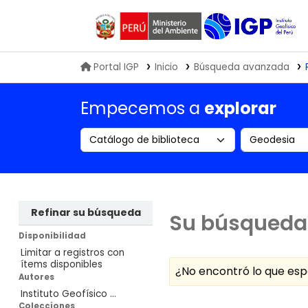
Biblioteca IGP
Portal IGP
Inicio
Búsqueda avanzada
Empecemos a
explorar
Search the catalog by:
Buscar en
Refinar su búsqueda
Su búsqueda 
Disponibilidad
Limitar a registros con
ítems disponibles
¿No encontró lo que e
Autores
Instituto Geofísico ...
Ordenar
Colecciones