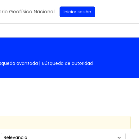
rio Geofísico Nacional
Iniciar sesión
squeda avanzada
Búsqueda de autoridad
Ordenar por: