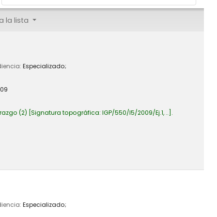
 la lista
diencia:
Especializado;
009
razgo
(2)
Signatura topográfica:
IGP/550/I5/2009/Ej.1, ..
.
diencia:
Especializado;