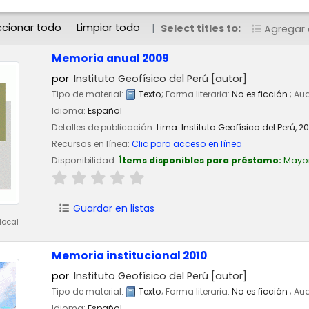
ccionar todo
Limpiar todo
Select titles to:
Agregar a
Memoria anual 2009
por
Instituto Geofísico del Perú
[autor]
Tipo de material:
Texto
; Forma literaria:
No es ficción
; Au
Idioma:
Español
Detalles de publicación:
Lima:
Instituto Geofísico del Perú,
2
Recursos en línea:
Clic para acceso en línea
Disponibilidad:
Ítems disponibles para préstamo:
Mayo
Guardar en listas
local
Memoria institucional 2010
por
Instituto Geofísico del Perú
[autor]
Tipo de material:
Texto
; Forma literaria:
No es ficción
; Au
Idioma:
Español