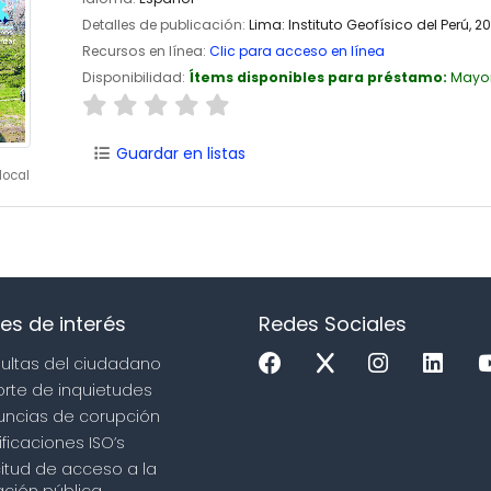
Detalles de publicación:
Lima:
Instituto Geofísico del Perú,
20
Recursos en línea:
Clic para acceso en línea
Disponibilidad:
Ítems disponibles para préstamo:
Mayo
Guardar en listas
local
es de interés
Redes Sociales
sultas del ciudadano
orte de inquietudes
uncias de corupción
ificaciones ISO’s
icitud de acceso a la
ción pública