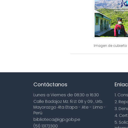
Imagen de cubierta 
Contáctanos
Enlac
Lunes a Viernes de 08:30 a 16:30
1. Con
Calle Badajoz Mz. Ñ Lt 08 y 09 , Urb.
2. Rep
Mayorazgo 4ta Etapa - Ate - Lima -
3. Den
Perú
4. Cert
biblioteca@igp.gob.pe
5. Sol
(51) 13172300
infoma