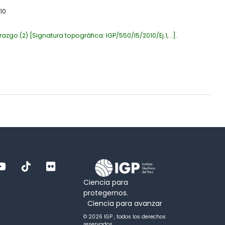
10
razgo
(2)
Signatura topográfica:
IGP/550/I5/2010/Ej.1, ..
.
Ciencia para
protegernos.
Ciencia para avanzar
© 2026 IGP , todos los derechos
reservados