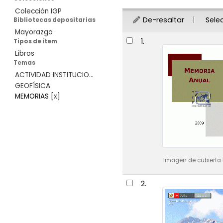
Colección IGP
De-resaltar
Sele
Bibliotecas depositarias
Mayorazgo
Resultados
1.
Tipos de ítem
Libros
Temas
ACTIVIDAD INSTITUCIO...
GEOFÍSICA
MEMORIAS
[
x
]
Imagen de cubierta 
2.