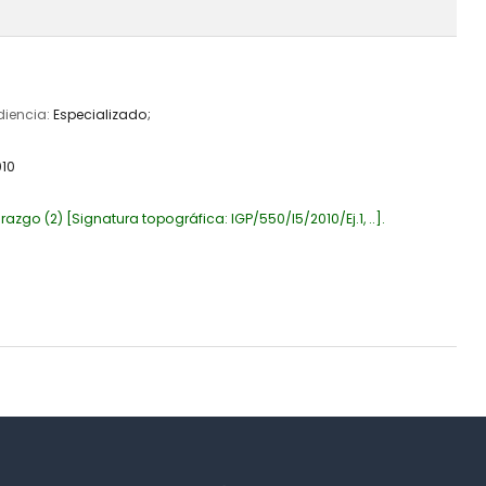
diencia:
Especializado;
010
razgo
(2)
Signatura topográfica:
IGP/550/I5/2010/Ej.1, ..
.