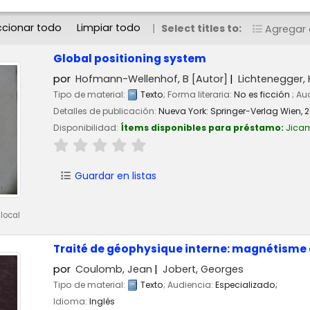
ccionar todo
Limpiar todo
Select titles to:
Agregar a
Global positioning system
por
Hofmann-Wellenhof, B
[Autor]
Lichtenegger, 
Tipo de material:
Texto
; Forma literaria:
No es ficción
; Au
Detalles de publicación:
Nueva York:
Springer-Verlag Wien,
2
Disponibilidad:
Ítems disponibles para préstamo:
Jica
Guardar en listas
local
Traité de géophysique interne: magnétisme
por
Coulomb, Jean
Jobert, Georges
Tipo de material:
Texto
; Audiencia:
Especializado;
Idioma:
Inglés