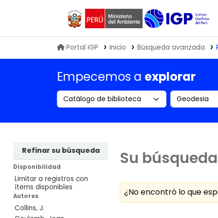
Biblioteca IGP
Portal IGP
Inicio
Búsqueda avanzada
Empecemos a
explorar
Search the catalog by:
Buscar en
Refinar su búsqueda
Su búsqueda 
Disponibilidad
Limitar a registros con
ítems disponibles
¿No encontró lo que e
Autores
Collins, J.
Ordenar