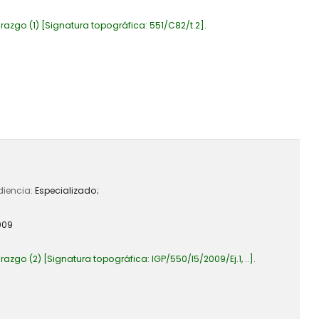
razgo
(1)
Signatura topográfica:
551/C82/t.2
.
diencia:
Especializado;
009
razgo
(2)
Signatura topográfica:
IGP/550/I5/2009/Ej.1, ..
.