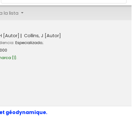
 la lista
H
[Autor]
Collins, J
[Autor]
diencia:
Especializado;
000
marca
(1).
 et géodynamique.