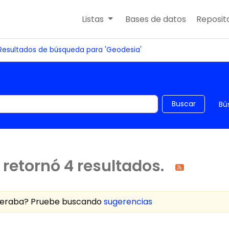
Listas
Bases de datos
Reposito
Resultados de búsqueda para 'Geodesia'
 el catálogo por palabra clave
Buscar
Bú
retornó 4 resultados.
speraba? Pruebe buscando
sugerencias