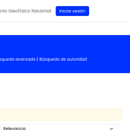
rio Geofísico Nacional
Iniciar sesión
squeda avanzada
Búsqueda de autoridad
Ordenar por: