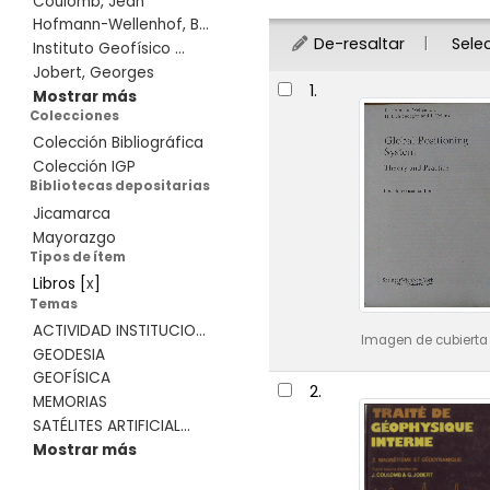
Coulomb, Jean
Hofmann-Wellenhof, B...
De-resaltar
Sele
Instituto Geofísico ...
Jobert, Georges
Resultados
1.
Mostrar más
Colecciones
Colección Bibliográfica
Colección IGP
Bibliotecas depositarias
Jicamarca
Mayorazgo
Tipos de ítem
Libros
[
x
]
Temas
ACTIVIDAD INSTITUCIO...
Imagen de cubierta 
GEODESIA
GEOFÍSICA
2.
MEMORIAS
SATÉLITES ARTIFICIAL...
Mostrar más