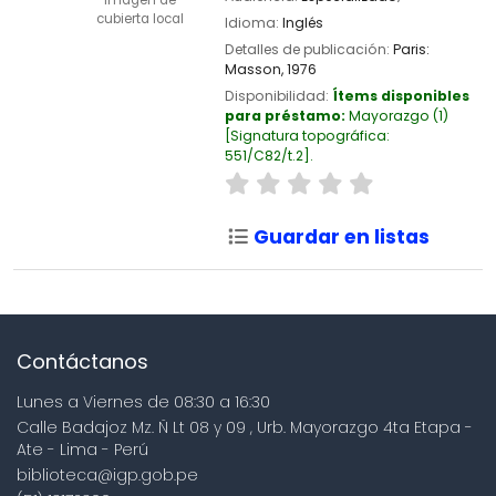
Imagen de
cubierta local
Idioma:
Inglés
Detalles de publicación:
Paris:
Masson,
1976
Disponibilidad:
Ítems disponibles
para préstamo:
Mayorazgo
(1)
Signatura topográfica:
551/C82/t.2
.
Guardar en listas
Contáctanos
Lunes a Viernes de 08:30 a 16:30
Calle Badajoz Mz. Ñ Lt 08 y 09 , Urb. Mayorazgo 4ta Etapa -
Ate - Lima - Perú
biblioteca@igp.gob.pe