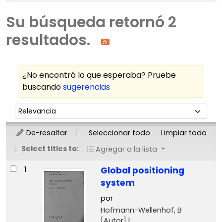
Su búsqueda retornó 2
resultados.
¿No encontró lo que esperaba? Pruebe
buscando
sugerencias
Ordenar
Ordenar por:
De-resaltar
Seleccionar todo
Limpiar todo
Select titles to:
Agregar a la lista
Resultados
1.
Global positioning
system
por
Hofmann-Wellenhof, B
[Autor]