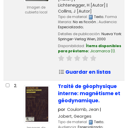
Lichtenegger, H
[Autor]
Imagen de
Collins, J
[Autor]
cubierta local
Tipo de material:
Texto
; Forma
literaria:
No es ficción
; Audiencia:
Especializado;
Detalles de publicación:
Nueva York:
Springer-Verlag Wien,
2000
Disponibilidad:
Ítems disponibles
para préstamo:
Jicamarca
(1).
Guardar en listas
2.
Traité de géophysique
interne: magnétisme et
géodynamique.
por
Coulomb, Jean
Jobert, Georges
Tipo de material:
Texto
;
Audiencia:
Especializado;