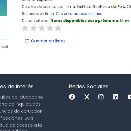
Detalles de publicación:
Lima:
Instituto Geofísico d
el
Perú,
20
Recursos en línea:
Clic para acceso en línea
Disponibilidad:
Ítems disponibles para préstamo:
Mayo
Guardar en listas
local
es de interés
Redes Sociales
sultas del ciudadano
orte de inquietudes
uncias de corupción
ificaciones ISO’s
icitud de acceso a la
ción pública