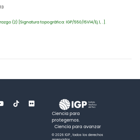
13
razgo
(2)
Signatura topográfica:
IGP/550/I5V14/Ej.1, ..
.
Ciencia para
protegernos.
Ciencia para avanzar
© 2026 IGP , todos los derechos
reservados