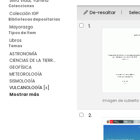
Silva Vidal, Yamina
Colecciones
De-resaltar
Sele
Colección IGP
Bibliotecas depositarias
Resultados
1.
Mayorazgo
Tipos de ítem
Libros
Temas
ASTRONOMÍA
CIENCIAS DE LA TIERR...
GEOFÍSICA
METEOROLOGÍA
SISMOLOGÍA
VULCANOLOGÍA
[
x
]
Mostrar más
Imagen de cubierta 
2.