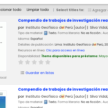
ccionar todo
Limpiar todo
Select titles to:
Agregar a
Compendio de trabajos de investigación rea
por
Instituto Geofísico d
el
Perú
[autor]
Silva Vida
Tipo de material:
Texto
; Forma literaria:
No es ficción
; Au
Idioma:
Español
Detalles de publicación:
Lima:
Instituto Geofísico d
el
Perú,
20
Recursos en línea:
Clic para acceso en línea
Disponibilidad:
Ítems disponibles para préstamo:
Mayo
Guardar en listas
local
Compendio de trabajos de investigación rea
por
Instituto Geofísico d
el
Perú
[autor]
Silva Vida
Tipo de material:
Texto
; Forma literaria:
No es ficción
; Au
Idioma:
Español