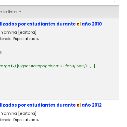
 la lista
lizados por estudiantes durante
el
año 2010
l, Yamina
[editora]
diencia:
Especializado;
11
razgo
(2)
Signatura topográfica:
IGP/550/I5V12/Ej.1, ..
.
lizados por estudiantes durante
el
año 2012
l, Yamina
[editora]
diencia:
Especializado;