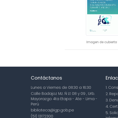
Imagen de cubierta 
Contáctanos
Enlac
Lunes a Viernes de 08:30 a 16:30
1. Con
Calle Badajoz Mz. Ñ Lt 08 y 09 , Urb.
2. Rep
Mayorazgo 4ta Etapa - Ate - Lima -
3. Den
Perú
4. Cert
biblioteca@igp.gob.pe
5. Sol
(51) 13172300
infoma