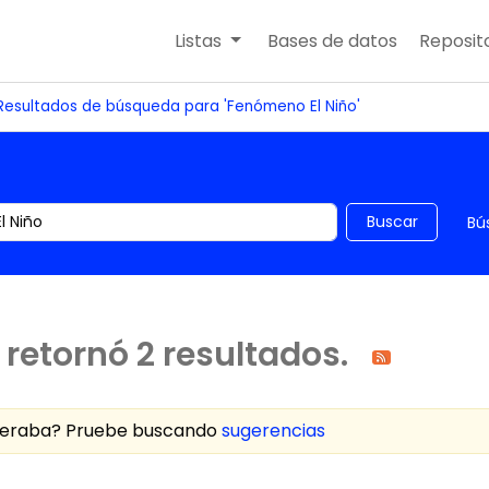
Listas
Bases de datos
Reposito
Resultados de búsqueda para 'Fenómeno El Niño'
 el catálogo por palabra clave
Buscar
Bú
retornó 2 resultados.
speraba? Pruebe buscando
sugerencias