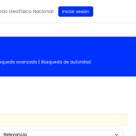
rio Geofísico Nacional
Iniciar sesión
squeda avanzada
Búsqueda de autoridad
Ordenar por: