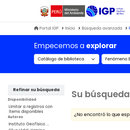
Biblioteca IGP
Portal IGP
Inicio
Búsqueda avanzada
Empecemos a
explorar
Search the catalog by:
Buscar en
Refinar su búsqueda
Su búsqueda 
Disponibilidad
Limitar a registros con
ítems disponibles
¿No encontró lo que e
Autores
Instituto Geofísico ...
Ordenar