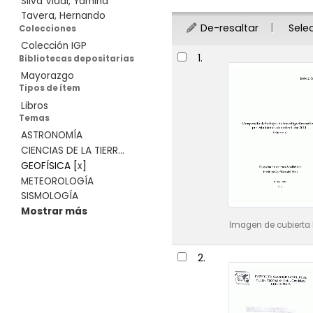
Silva Vidal, Yamina
Tavera, Hernando
De-resaltar
Sele
Colecciones
Colección IGP
Resultados
1.
Bibliotecas depositarias
Mayorazgo
Tipos de ítem
Libros
Temas
ASTRONOMÍA
CIENCIAS DE LA TIERR...
GEOFÍSICA
[
x
]
METEOROLOGÍA
SISMOLOGÍA
Mostrar más
Imagen de cubierta 
2.