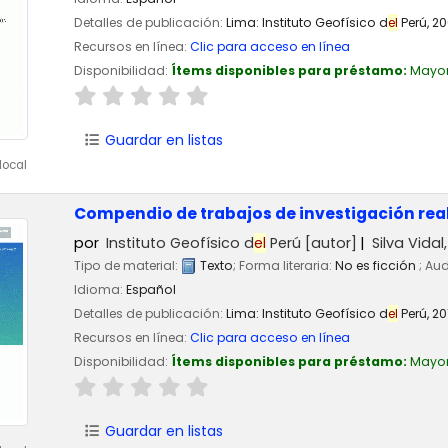
Detalles de publicación:
Lima:
Instituto Geofísico d
el
Perú,
20
Recursos en línea:
Clic para acceso en línea
Disponibilidad:
Ítems disponibles para préstamo:
Mayo
Guardar en listas
local
Compendio de trabajos de investigación rea
por
Instituto Geofísico d
el
Perú
[autor]
Silva Vida
Tipo de material:
Texto
; Forma literaria:
No es ficción
; Au
Idioma:
Español
Detalles de publicación:
Lima:
Instituto Geofísico d
el
Perú,
20
Recursos en línea:
Clic para acceso en línea
Disponibilidad:
Ítems disponibles para préstamo:
Mayo
Guardar en listas