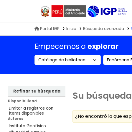
Biblioteca IGP
Portal IGP
Inicio
Búsqueda avanzada
Empecemos a
explorar
Search the catalog by:
Buscar en
Refinar su búsqueda
Su búsqueda 
Disponibilidad
Limitar a registros con
ítems disponibles
¿No encontró lo que e
Autores
Instituto Geofísico ...
Ordenar