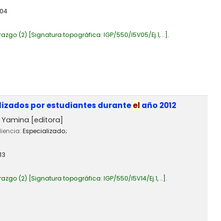
04
razgo
(2)
Signatura topográfica:
IGP/550/I5V05/Ej.1, ..
.
lizados por estudiantes durante
el
año 2012
l, Yamina
[editora]
diencia:
Especializado;
13
razgo
(2)
Signatura topográfica:
IGP/550/I5V14/Ej.1, ..
.