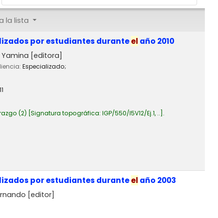
 la lista
lizados por estudiantes durante
el
año 2010
l, Yamina
[editora]
diencia:
Especializado;
11
razgo
(2)
Signatura topográfica:
IGP/550/I5V12/Ej.1, ..
.
lizados por estudiantes durante
el
año 2003
ernando
[editor]