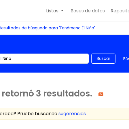
Listas
Bases de datos
Reposito
Resultados de búsqueda para 'Fenómeno El Niño'
 el catálogo por palabra clave
Buscar
Bú
retornó 3 resultados.
speraba? Pruebe buscando
sugerencias