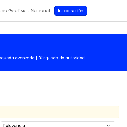
rio Geofísico Nacional
Iniciar sesión
squeda avanzada
Búsqueda de autoridad
Ordenar por: