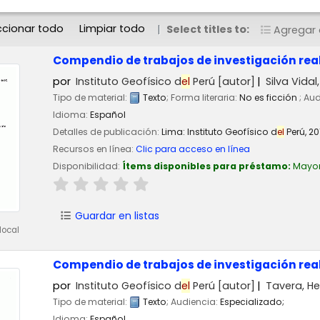
ccionar todo
Limpiar todo
Select titles to:
Agregar a
Compendio de trabajos de investigación rea
por
Instituto Geofísico d
el
Perú
[autor]
Silva Vida
Tipo de material:
Texto
; Forma literaria:
No es ficción
; Au
Idioma:
Español
Detalles de publicación:
Lima:
Instituto Geofísico d
el
Perú,
20
Recursos en línea:
Clic para acceso en línea
Disponibilidad:
Ítems disponibles para préstamo:
Mayo
Guardar en listas
local
Compendio de trabajos de investigación rea
por
Instituto Geofísico d
el
Perú
[autor]
Tavera, H
Tipo de material:
Texto
; Audiencia:
Especializado;
Idioma:
Español