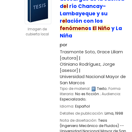
d
el
río Chancay-
Lambayeque y su
r
el
ación con los
fenómeno
s
El
Niño
y La
Imagen de
cubierta local
Niña
por
Trasmonte Soto, Grace Liliam
[autora]
Otiniano Rodríguez, Jorge
[asesor]
Universidad Nacional Mayor de
San Marcos
Tipo de material:
Texto
; Forma
literaria:
No es ficción
; Audiencia:
Especializado;
Idioma:
Español
Detalles de publicación:
Lima,
1998
Nota de disertación:
Tesis
(Ingeniero Mecánico de Fluidos) --
Universidad Nacional Mayor de San