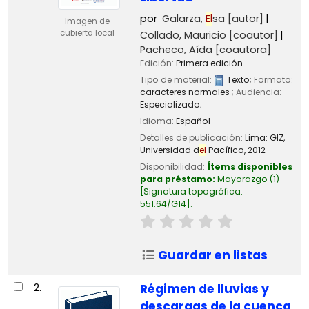
por
Galarza,
El
sa
[autor]
Imagen de
cubierta local
Collado, Mauricio
[coautor]
Pacheco, Aída
[coautora]
Edición:
Primera edición
Tipo de material:
Texto
; Formato:
caracteres normales
; Audiencia:
Especializado;
Idioma:
Español
Detalles de publicación:
Lima:
GIZ,
Universidad d
el
Pacífico,
2012
Disponibilidad:
Ítems disponibles
para préstamo:
Mayorazgo
(1)
Signatura topográfica:
551.64/G14
.
Guardar en listas
2.
Régimen de lluvias y
descargas de la cuenca