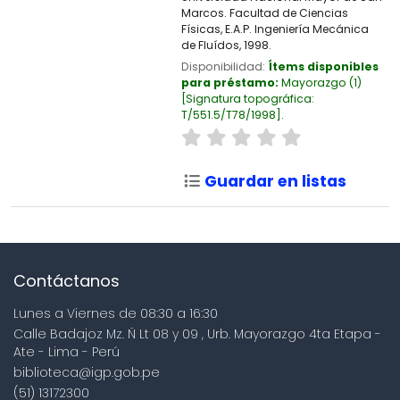
Marcos. Facultad de Ciencias
Físicas, E.A.P. Ingeniería Mecánica
de Fluídos, 1998.
Disponibilidad:
Ítems disponibles
para préstamo:
Mayorazgo
(1)
Signatura topográfica:
T/551.5/T78/1998
.
Guardar en listas
Contáctanos
Lunes a Viernes de 08:30 a 16:30
Calle Badajoz Mz. Ñ Lt 08 y 09 , Urb. Mayorazgo 4ta Etapa -
Ate - Lima - Perú
biblioteca@igp.gob.pe
(51) 13172300