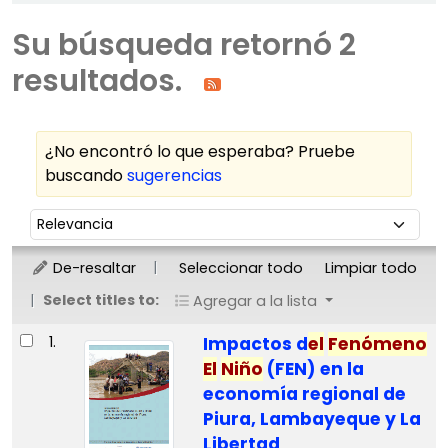
Su búsqueda retornó 2
resultados.
¿No encontró lo que esperaba? Pruebe
buscando
sugerencias
Ordenar
Ordenar por:
De-resaltar
Seleccionar todo
Limpiar todo
Select titles to:
Agregar a la lista
Resultados
1.
Impactos d
el
Fenómeno
El
Niño
(FEN) en la
economía regional de
Piura, Lambayeque y La
Libertad