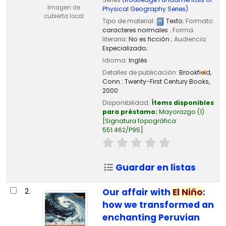
Imagen de
Physical Geography Series)
cubierta local
Tipo de material:
Texto
; Formato:
caracteres normales
; Forma
literaria:
No es ficción
; Audiencia:
Especializado;
Idioma:
Inglés
Detalles de publicación:
Brookfi
el
d,
Conn.:
Twenty-First Century Books,
2000
Disponibilidad:
Ítems disponibles
para préstamo:
Mayorazgo
(1)
Signatura topográfica:
551.462/P95
.
Guardar en listas
2.
Our affair with
El
Niño
:
how we transformed an
enchanting Peruvian