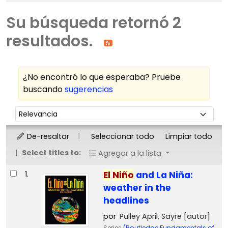
Su búsqueda retornó 2
resultados.
¿No encontró lo que esperaba? Pruebe
buscando
sugerencias
Ordenar
Ordenar por:
De-resaltar
Seleccionar todo
Limpiar todo
Select titles to:
Agregar a la lista
Resultados
1.
El
Niño
and La Niña:
weather in the
headlines
por
Pulley April, Sayre
[autor]
Series
(Routledge Fundamentals of