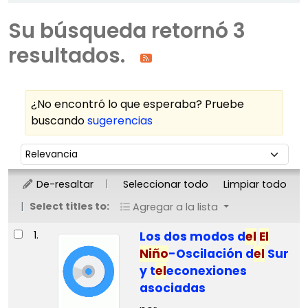
Su búsqueda retornó 3
resultados.
¿No encontró lo que esperaba? Pruebe
buscando
sugerencias
Ordenar
Ordenar por:
De-resaltar
Seleccionar todo
Limpiar todo
Select titles to:
Agregar a la lista
Resultados
1.
Los dos modos d
el
El
Niño
-Oscilación d
el
Sur
y t
el
econexiones
asociadas