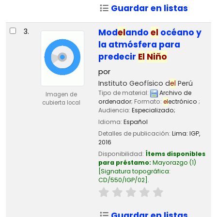
Guardar en listas
3.
Mod
el
ando
el
océano y
la atmósfera para
predecir
El
Niño
por
Instituto Geofísico d
el
Perú
Tipo de material:
Archivo de
Imagen de
ordenador
; Formato:
el
ectrónico
;
cubierta local
Audiencia:
Especializado;
Idioma:
Español
Detalles de publicación:
Lima:
IGP,
2016
Disponibilidad:
Ítems disponibles
para préstamo:
Mayorazgo
(1)
Signatura topográfica:
CD/550/IGP/02
.
Guardar en listas