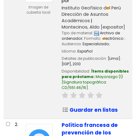
por
Instituto Geofísico d
el
Perú
Imagen de
cubierta local
Dirección de Asuntos
Académicos
Montecinos, Aldo
[expositor]
Tipo de material:
Archivo de
ordenador
; Formato:
el
ectrónico
;
Audiencia:
Especializado;
Idioma:
Español
Detalles de publicación:
[Lima]:
[IGP],
2010
Disponibilidad:
Ítems disponibles
para préstamo:
Mayorazgo
(1)
Signatura topográfica:
CD/551.46/I5
.
Guardar en listas
2.
Política francesa de
prevención de los