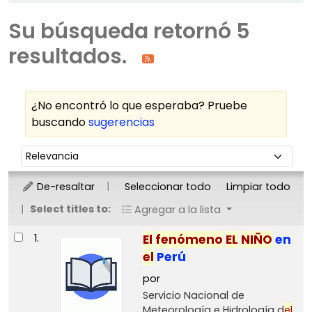
Su búsqueda retornó 5
resultados.
¿No encontró lo que esperaba? Pruebe
buscando
sugerencias
Ordenar
Ordenar por:
De-resaltar
Seleccionar todo
Limpiar todo
Select titles to:
Agregar a la lista
Resultados
1.
El
fenómeno
EL
NIÑO
en
el
Perú
por
Servicio Nacional de
Meteorología e Hidrología d
el