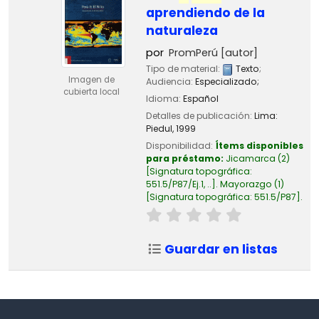
aprendiendo de la
naturaleza
por
PromPerú
[autor]
Tipo de material:
Texto
;
Imagen de
Audiencia:
Especializado;
cubierta local
Idioma:
Español
Detalles de publicación:
Lima:
Piedul,
1999
Disponibilidad:
Ítems disponibles
para préstamo:
Jicamarca
(2)
Signatura topográfica:
551.5/P87/Ej.1, ..
.
Mayorazgo
(1)
Signatura topográfica:
551.5/P87
.
Guardar en listas