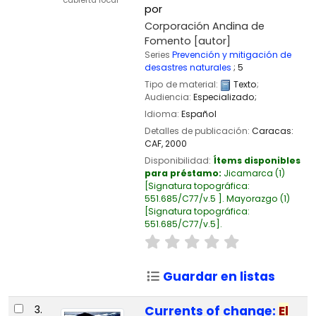
cubierta local
por
Corporación Andina de
Fomento
[autor]
Series
Prevención y mitigación de
desastres naturales
; 5
Tipo de material:
Texto
;
Audiencia:
Especializado;
Idioma:
Español
Detalles de publicación:
Caracas:
CAF,
2000
Disponibilidad:
Ítems disponibles
para préstamo:
Jicamarca
(1)
Signatura topográfica:
551.685/C77/v.5
.
Mayorazgo
(1)
Signatura topográfica:
551.685/C77/v.5
.
Guardar en listas
3.
Currents of change:
El