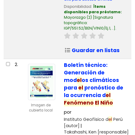
Disponibilidad:
Ítems
disponibles para préstamo:
Mayorazgo
(2)
Signatura
topográfica:
IGP/551.52/BEN/V1N10/Ej.1, ..
.
Guardar en listas
2.
Boletín técnico:
Generación de
mod
el
os climáticos
para
el
pronóstico de
la ocurrencia d
el
Fenómeno
El
Niño
Imagen de
cubierta local
por
Instituto Geofísico d
el
Perú
[autor]
Takahashi, Ken
[responsable]