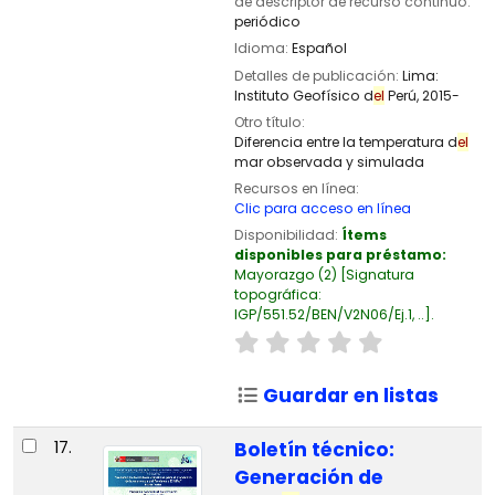
de descriptor de recurso continuo:
periódico
Idioma:
Español
Detalles de publicación:
Lima:
Instituto Geofísico d
el
Perú,
2015-
Otro título:
Diferencia entre la temperatura d
el
mar observada y simulada
Recursos en línea:
Clic para acceso en línea
Disponibilidad:
Ítems
disponibles para préstamo:
Mayorazgo
(2)
Signatura
topográfica:
IGP/551.52/BEN/V2N06/Ej.1, ..
.
Guardar en listas
17.
Boletín técnico:
Generación de