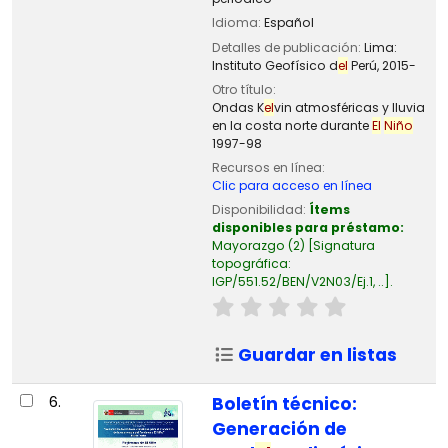
Idioma:
Español
Detalles de publicación:
Lima:
Instituto Geofísico d
el
Perú,
2015-
Otro título:
Ondas K
el
vin atmosféricas y lluvia
en la costa norte durante
El
Niño
1997-98
Recursos en línea:
Clic para acceso en línea
Disponibilidad:
Ítems
disponibles para préstamo:
Mayorazgo
(2)
Signatura
topográfica:
IGP/551.52/BEN/V2N03/Ej.1, ..
.
Guardar en listas
6.
Boletín técnico:
Generación de