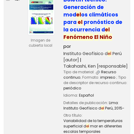
Generación de
mod
el
os climáticos
para
el
pronóstico de
la ocurrencia d
el
Fenómeno
El
Niño
Imagen de
cubierta local
por
Instituto Geofísico d
el
Perú
[autor]
Takahashi, Ken
[responsable]
Tipo de material:
Recurso
continuo
; Formato:
impreso
; Tipo
de descriptor de recurso continuo:
periódico
Idioma:
Español
Detalles de publicación:
Lima:
Instituto Geofísico d
el
Perú,
2015-
Otro título:
Variabilidad de la temperaturas
superficial d
el
mar en diferentes
escalas temporales