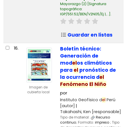
Mayorazgo
(2)
Signatura
topográfica:
IGP/551.52/BEN/V2N05/Ej.1, ..
.
Guardar en listas
16.
Boletín técnico:
Generación de
mod
el
os climáticos
para
el
pronóstico de
la ocurrencia d
el
Fenómeno
El
Niño
Imagen de
cubierta local
por
Instituto Geofísico d
el
Perú
[autor]
Takahashi, Ken
[responsable]
Tipo de material:
Recurso
continuo
; Formato:
impreso
; Tipo