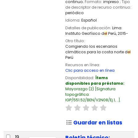
continuo
; Formato:
impreso
; Tipo
de descriptor de recurso continuo:
periódico
Idioma:
Español
Detalles de publicación:
Lima:
Instituto Geofísico d
el
Perú,
2015-
Otro título:
Corrigiendo los escenarios
climáticos para la costa norte d
el
Perú
Recursos en línea:
Clic para acceso en línea
Disponibilidad:
Ítems
disponibles para préstamo:
Mayorazgo
(2)
Signatura
topográfica:
IGP/551.52/BEN/V2N08/Ej.1, ..
.
Guardar en listas
19.
Boletín técnico: