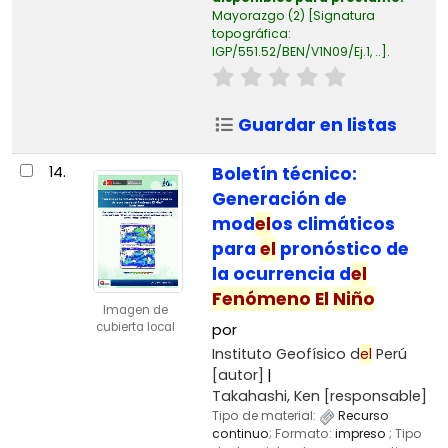
Mayorazgo
(2)
Signatura
topográfica:
IGP/551.52/BEN/V1N09/Ej.1, ..
.
Guardar en listas
14.
Boletín técnico:
Generación de
mod
el
os climáticos
para
el
pronóstico de
la ocurrencia d
el
Fenómeno
El
Niño
Imagen de
cubierta local
por
Instituto Geofísico d
el
Perú
[autor]
Takahashi, Ken
[responsable]
Tipo de material:
Recurso
continuo
; Formato:
impreso
; Tipo