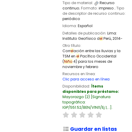
Tipo de material:
Recurso
continuo
; Formato:
impreso
; Tipo
de descriptor de recurso continuo:
periódico
Idioma:
Español
Detalles de publicación:
Lima:
Instituto Geofísico d
el
Perú,
2014-
Otro título:
Corr
el
ación entre las lluvias y la
TSM en
el
Pacífico Occidental
(
Niño
4) para los meses de
noviembre y febrero
Recursos en línea:
Clic para acceso en línea
Disponibilidad:
Ítems
disponibles para préstamo:
Mayorazgo
(2)
Signatura
topográfica:
IGP/551.52/BEN/V1N11/Ej.1, ..
.
Guardar en listas