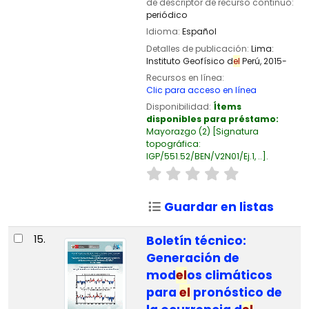
de descriptor de recurso continuo:
periódico
Idioma:
Español
Detalles de publicación:
Lima:
Instituto Geofísico d
el
Perú,
2015-
Recursos en línea:
Clic para acceso en línea
Disponibilidad:
Ítems
disponibles para préstamo:
Mayorazgo
(2)
Signatura
topográfica:
IGP/551.52/BEN/V2N01/Ej.1, ..
.
Guardar en listas
15.
Boletín técnico:
Generación de
mod
el
os climáticos
para
el
pronóstico de