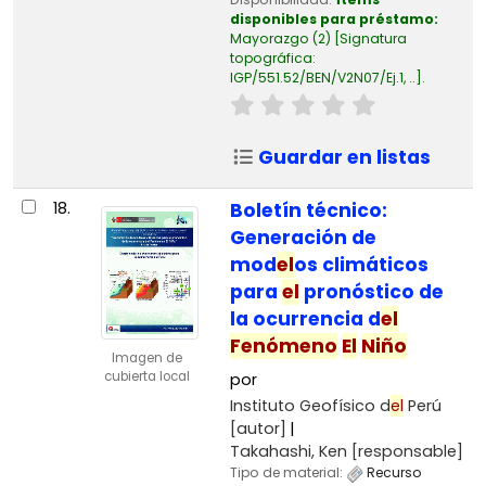
disponibles para préstamo:
Mayorazgo
(2)
Signatura
topográfica:
IGP/551.52/BEN/V2N07/Ej.1, ..
.
Guardar en listas
18.
Boletín técnico:
Generación de
mod
el
os climáticos
para
el
pronóstico de
la ocurrencia d
el
Fenómeno
El
Niño
Imagen de
cubierta local
por
Instituto Geofísico d
el
Perú
[autor]
Takahashi, Ken
[responsable]
Tipo de material:
Recurso