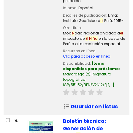
periódico
Idioma:
Español
Detalles de publicación:
Lima:
Instituto Geofísico d
el
Perú,
2015-
Otro título:
Mod
el
ado regional anidado d
el
impacto de
El
Niño
en la costa de
Perú a alta resolución espacial
Recursos en línea:
Clic para acceso en línea
Disponibilidad:
Ítems
disponibles para préstamo:
Mayorazgo
(2)
Signatura
topográfica:
IGP/551.52/BEN/V2N12/Ej.1, ..
.
Guardar en listas
8.
Boletín técnico:
Generación de