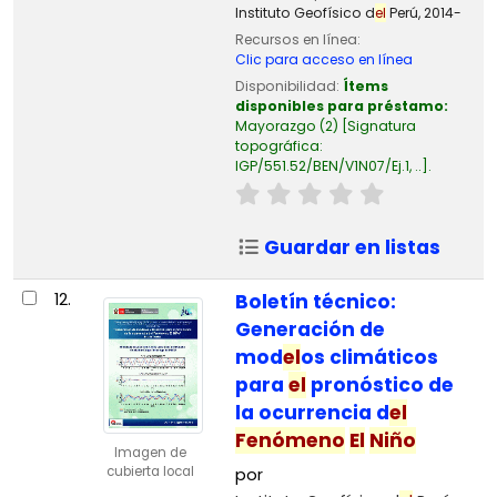
Instituto Geofísico d
el
Perú,
2014-
Recursos en línea:
Clic para acceso en línea
Disponibilidad:
Ítems
disponibles para préstamo:
Mayorazgo
(2)
Signatura
topográfica:
IGP/551.52/BEN/V1N07/Ej.1, ..
.
Guardar en listas
12.
Boletín técnico:
Generación de
mod
el
os climáticos
para
el
pronóstico de
la ocurrencia d
el
Fenómeno
El
Niño
Imagen de
cubierta local
por