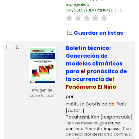
topográfica:
IGP/551.52/BEN/V2N04/Ej.1, ..
.
Guardar en listas
7.
Boletín técnico:
Generación de
mod
el
os climáticos
para
el
pronóstico de
la ocurrencia d
el
Fenómeno
El
Niño
Imagen de
cubierta local
por
Instituto Geofísico d
el
Perú
[autor]
Takahashi, Ken
[responsable]
Tipo de material:
Recurso
continuo
; Formato:
impreso
; Tipo
de descriptor de recurso continuo: