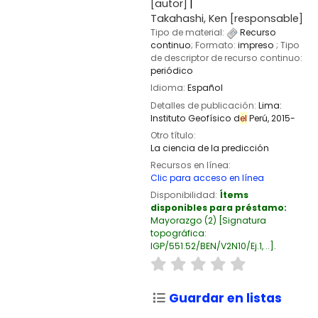
[autor]
Takahashi, Ken
[responsable]
Tipo de material:
Recurso
continuo
; Formato:
impreso
; Tipo
de descriptor de recurso continuo:
periódico
Idioma:
Español
Detalles de publicación:
Lima:
Instituto Geofísico d
el
Perú,
2015-
Otro título:
La ciencia de la predicción
Recursos en línea:
Clic para acceso en línea
Disponibilidad:
Ítems
disponibles para préstamo:
Mayorazgo
(2)
Signatura
topográfica:
IGP/551.52/BEN/V2N10/Ej.1, ..
.
Guardar en listas