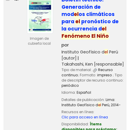
Generación de
mod
el
os climáticos
para
el
pronóstico de
la ocurrencia d
el
Fenómeno
El
Niño
Imagen de
cubierta local
por
Instituto Geofísico d
el
Perú
[autor]
Takahashi, Ken
[responsable]
Tipo de material:
Recurso
continuo
; Formato:
impreso
; Tipo
de descriptor de recurso continuo:
periódico
Idioma:
Español
Detalles de publicación:
Lima:
Instituto Geofísico d
el
Perú,
2014-
Recursos en línea:
Clic para acceso en línea
Disponibilidad:
Ítems
disponibles para préstamo: