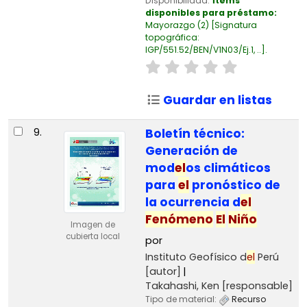
Disponibilidad:
Ítems
disponibles para préstamo:
Mayorazgo
(2)
Signatura
topográfica:
IGP/551.52/BEN/V1N03/Ej.1, ..
.
Guardar en listas
9.
Boletín técnico:
Generación de
mod
el
os climáticos
para
el
pronóstico de
la ocurrencia d
el
Fenómeno
El
Niño
Imagen de
cubierta local
por
Instituto Geofísico d
el
Perú
[autor]
Takahashi, Ken
[responsable]
Tipo de material:
Recurso