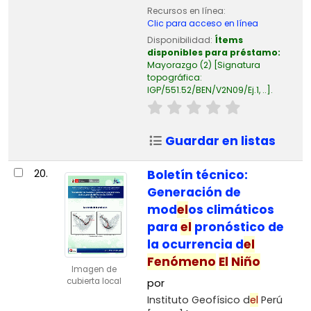
Recursos en línea:
Clic para acceso en línea
Disponibilidad:
Ítems
disponibles para préstamo:
Mayorazgo
(2)
Signatura
topográfica:
IGP/551.52/BEN/V2N09/Ej.1, ..
.
Guardar en listas
20.
Boletín técnico:
Generación de
mod
el
os climáticos
para
el
pronóstico de
la ocurrencia d
el
Fenómeno
El
Niño
Imagen de
cubierta local
por
Instituto Geofísico d
el
Perú