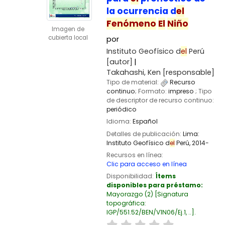
la ocurrencia d
el
Fenómeno
El
Niño
Imagen de
cubierta local
por
Instituto Geofísico d
el
Perú
[autor]
Takahashi, Ken
[responsable]
Tipo de material:
Recurso
continuo
; Formato:
impreso
; Tipo
de descriptor de recurso continuo:
periódico
Idioma:
Español
Detalles de publicación:
Lima:
Instituto Geofísico d
el
Perú,
2014-
Recursos en línea:
Clic para acceso en línea
Disponibilidad:
Ítems
disponibles para préstamo:
Mayorazgo
(2)
Signatura
topográfica:
IGP/551.52/BEN/V1N06/Ej.1, ..
.