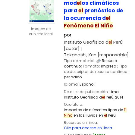
mod
el
os climáticos
para
el
pronóstico de
la ocurrencia d
el
Fenómeno
El
Niño
Imagen de
cubierta local
por
Instituto Geofísico d
el
Perú
[autor]
Takahashi, Ken
[responsable]
Tipo de material:
Recurso
continuo
; Formato:
impreso
; Tipo
de descriptor de recurso continuo:
periódico
Idioma:
Español
Detalles de publicación:
Lima:
Instituto Geofísico d
el
Perú,
2014-
Otro título:
Impactos de diferentes tipos de
El
Niño
en las lluvias en
el
Perú
Recursos en línea:
Clic para acceso en línea