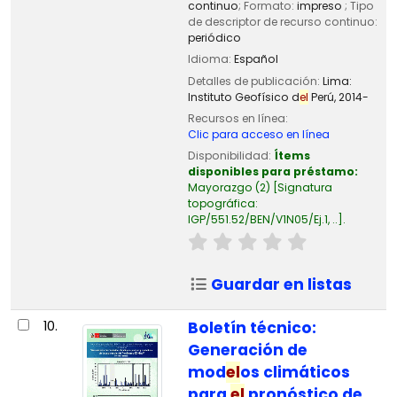
continuo
; Formato:
impreso
; Tipo
de descriptor de recurso continuo:
periódico
Idioma:
Español
Detalles de publicación:
Lima:
Instituto Geofísico d
el
Perú,
2014-
Recursos en línea:
Clic para acceso en línea
Disponibilidad:
Ítems
disponibles para préstamo:
Mayorazgo
(2)
Signatura
topográfica:
IGP/551.52/BEN/V1N05/Ej.1, ..
.
Guardar en listas
10.
Boletín técnico:
Generación de
mod
el
os climáticos
para
el
pronóstico de