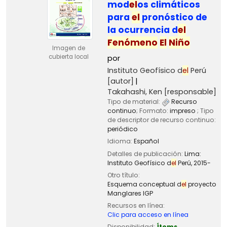
mod
el
os climáticos
para
el
pronóstico de
la ocurrencia d
el
Fenómeno
El
Niño
Imagen de
cubierta local
por
Instituto Geofísico d
el
Perú
[autor]
Takahashi, Ken
[responsable]
Tipo de material:
Recurso
continuo
; Formato:
impreso
; Tipo
de descriptor de recurso continuo:
periódico
Idioma:
Español
Detalles de publicación:
Lima:
Instituto Geofísico d
el
Perú,
2015-
Otro título:
Esquema conceptual d
el
proyecto
Manglares IGP
Recursos en línea:
Clic para acceso en línea
Disponibilidad:
Ítems