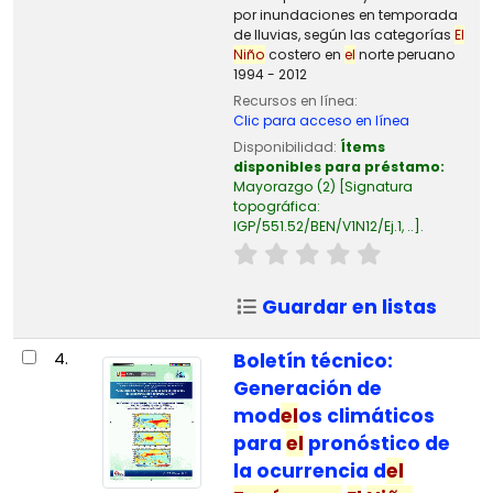
por inundaciones en temporada
de lluvias, según las categorías
El
Niño
costero en
el
norte peruano
1994 - 2012
Recursos en línea:
Clic para acceso en línea
Disponibilidad:
Ítems
disponibles para préstamo:
Mayorazgo
(2)
Signatura
topográfica:
IGP/551.52/BEN/V1N12/Ej.1, ..
.
Guardar en listas
4.
Boletín técnico:
Generación de
mod
el
os climáticos
para
el
pronóstico de
la ocurrencia d
el