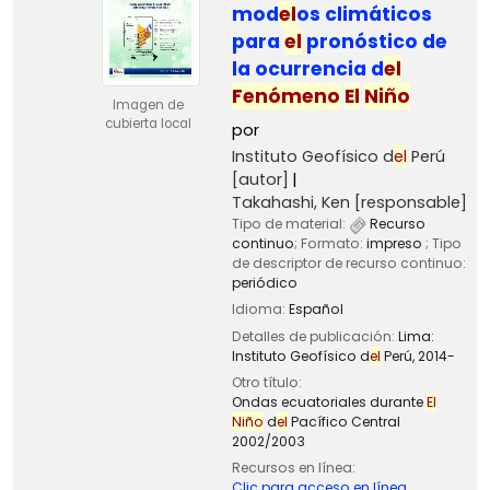
mod
el
os climáticos
para
el
pronóstico de
la ocurrencia d
el
Fenómeno
El
Niño
Imagen de
cubierta local
por
Instituto Geofísico d
el
Perú
[autor]
Takahashi, Ken
[responsable]
Tipo de material:
Recurso
continuo
; Formato:
impreso
; Tipo
de descriptor de recurso continuo:
periódico
Idioma:
Español
Detalles de publicación:
Lima:
Instituto Geofísico d
el
Perú,
2014-
Otro título:
Ondas ecuatoriales durante
El
Niño
d
el
Pacífico Central
2002/2003
Recursos en línea:
Clic para acceso en línea