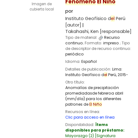
Fenómeno
El
Niño
Imagen de
cubierta local
por
Instituto Geofísico d
el
Perú
[autor]
Takahashi, Ken
[responsable]
Tipo de material:
Recurso
continuo
; Formato:
impreso
; Tipo
de descriptor de recurso continuo:
periódico
Idioma:
Español
Detalles de publicación:
Lima:
Instituto Geofísico d
el
Perú,
2015-
Otro título:
Anomalías de precipitación
promediadasde febreroa abril
(mm/día) para los diferentes
patrones de
El
Niño
Recursos en línea:
Clic para acceso en línea
Disponibilidad:
Ítems
disponibles para préstamo:
Mayorazgo
(2)
Signatura