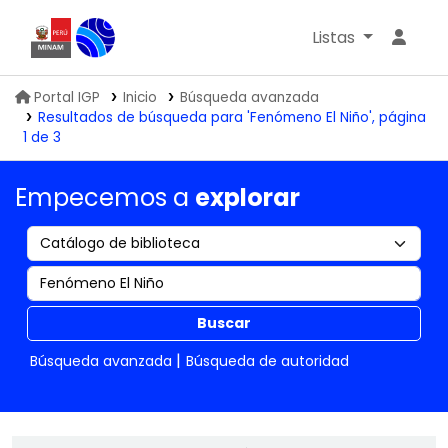
Listas
Biblioteca IGP
Portal IGP
Inicio
Búsqueda avanzada
Resultados de búsqueda para 'Fenómeno El Niño', página
1 de 3
Empecemos a
explorar
Buscar
Búsqueda avanzada
Búsqueda de autoridad