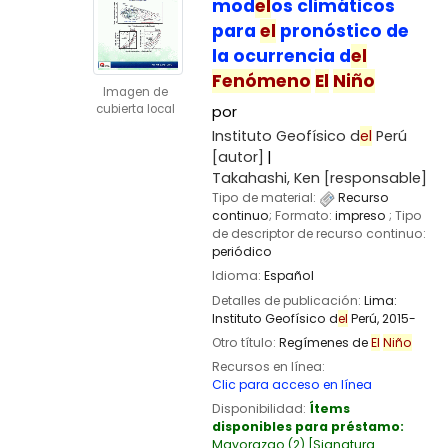
mod
el
os climáticos
para
el
pronóstico de
la ocurrencia d
el
Fenómeno
El
Niño
Imagen de
cubierta local
por
Instituto Geofísico d
el
Perú
[autor]
Takahashi, Ken
[responsable]
Tipo de material:
Recurso
continuo
; Formato:
impreso
; Tipo
de descriptor de recurso continuo:
periódico
Idioma:
Español
Detalles de publicación:
Lima:
Instituto Geofísico d
el
Perú,
2015-
Otro título:
Regímenes de
El
Niño
Recursos en línea:
Clic para acceso en línea
Disponibilidad:
Ítems
disponibles para préstamo:
Mayorazgo
(2)
Signatura