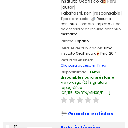
Instituto Geofísico d
el
Perú
[autor]
Takahashi, Ken
[responsable]
Tipo de material:
Recurso
continuo
; Formato:
impreso
; Tipo
de descriptor de recurso continuo:
periódico
Idioma:
Español
Detalles de publicación:
Lima:
Instituto Geofísico d
el
Perú,
2014-
Recursos en línea:
Clic para acceso en línea
Disponibilidad:
Ítems
disponibles para préstamo:
Mayorazgo
(2)
Signatura
topográfica:
IGP/551.52/BEN/V1N08/Ej.1, ..
.
Guardar en listas
13.
Boletín técnico: