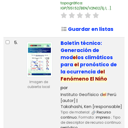
topográfica:
IGP/551.52/BEN/V2N02/Ej.1, ..
.
Guardar en listas
5.
Boletín técnico:
Generación de
mod
el
os climáticos
para
el
pronóstico de
la ocurrencia d
el
Fenómeno
El
Niño
Imagen de
cubierta local
por
Instituto Geofísico d
el
Perú
[autor]
Takahashi, Ken
[responsable]
Tipo de material:
Recurso
continuo
; Formato:
impreso
; Tipo
de descriptor de recurso continuo:
periódico