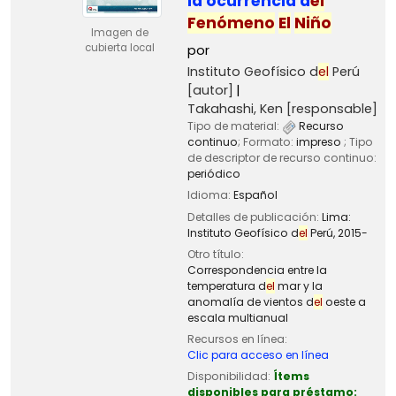
la ocurrencia d
el
Fenómeno
El
Niño
Imagen de
cubierta local
por
Instituto Geofísico d
el
Perú
[autor]
Takahashi, Ken
[responsable]
Tipo de material:
Recurso
continuo
; Formato:
impreso
; Tipo
de descriptor de recurso continuo:
periódico
Idioma:
Español
Detalles de publicación:
Lima:
Instituto Geofísico d
el
Perú,
2015-
Otro título:
Correspondencia entre la
temperatura d
el
mar y la
anomalía de vientos d
el
oeste a
escala multianual
Recursos en línea:
Clic para acceso en línea
Disponibilidad:
Ítems
disponibles para préstamo: