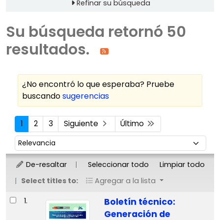
Refinar su búsqueda
Su búsqueda retornó 50
resultados.
¿No encontró lo que esperaba? Pruebe
buscando
sugerencias
Ordenar
1
2
3
Siguiente
Último
Ordenar por:
De-resaltar
Seleccionar todo
Limpiar todo
Select titles to:
Agregar a la lista
Resultados
1.
Boletín técnico:
Generación de