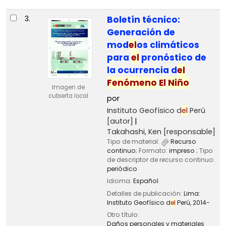
3.
Boletín técnico:
Generación de
mod
el
os climáticos
para
el
pronóstico de
la ocurrencia d
el
Fenómeno
El
Niño
Imagen de
cubierta local
por
Instituto Geofísico d
el
Perú
[autor]
Takahashi, Ken
[responsable]
Tipo de material:
Recurso
continuo
; Formato:
impreso
; Tipo
de descriptor de recurso continuo:
periódico
Idioma:
Español
Detalles de publicación:
Lima:
Instituto Geofísico d
el
Perú,
2014-
Otro título:
Daños personales y materiales