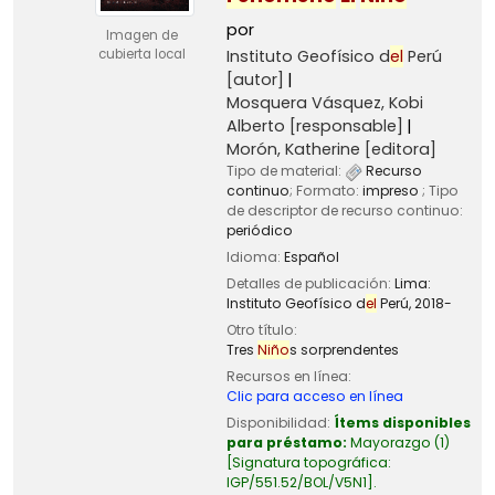
por
Imagen de
Instituto Geofísico d
el
Perú
cubierta local
[autor]
Mosquera Vásquez, Kobi
Alberto
[responsable]
Morón, Katherine
[editora]
Tipo de material:
Recurso
continuo
; Formato:
impreso
; Tipo
de descriptor de recurso continuo:
periódico
Idioma:
Español
Detalles de publicación:
Lima:
Instituto Geofísico d
el
Perú,
2018-
Otro título:
Tres
Niño
s sorprendentes
Recursos en línea:
Clic para acceso en línea
Disponibilidad:
Ítems disponibles
para préstamo:
Mayorazgo
(1)
Signatura topográfica:
IGP/551.52/BOL/V5N1
.