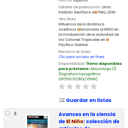
Idioma:
Español
Detalles de publicación:
Lima:
Instituto Geofísico d
el
Perú,
2018-
Otro título:
Influencia de la dinámica
oceánica r
el
acionada al ENSO en
la modulación de la actividad de
los Ciclones Tropicales en
el
Pacífico Oriental
Recursos en línea:
Clic para acceso en línea
Disponibilidad:
Ítems disponibles
para préstamo:
Mayorazgo
(1)
Signatura topográfica:
IGP/551.52/BOL/V5N5
.
Guardar en listas
3.
Avances en la ciencia
de
El
Niño
: colección de