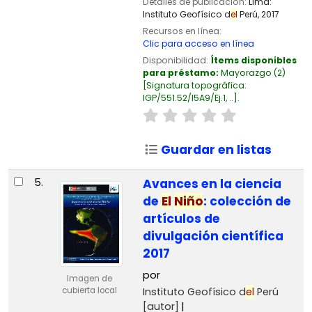
Detalles de publicación:
Lima:
Instituto Geofísico d
el
Perú,
2017
Recursos en línea:
Clic para acceso en línea
Disponibilidad:
Ítems disponibles
para préstamo:
Mayorazgo
(2)
Signatura topográfica:
IGP/551.52/I5A9/Ej.1, ..
.
Guardar en listas
5.
Avances en la ciencia
de
El
Niño
: colección de
artículos de
divulgación científica
2017
por
Imagen de
Instituto Geofísico d
el
Perú
cubierta local
[autor]