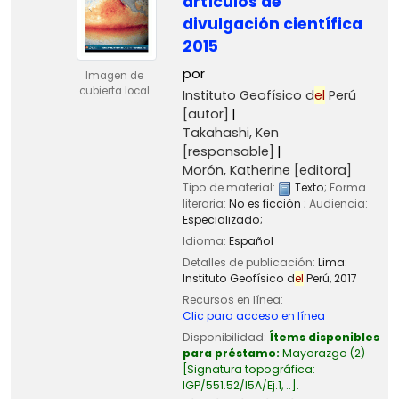
artículos de
divulgación científica
2015
por
Imagen de
cubierta local
Instituto Geofísico d
el
Perú
[autor]
Takahashi, Ken
[responsable]
Morón, Katherine
[editora]
Tipo de material:
Texto
; Forma
literaria:
No es ficción
; Audiencia:
Especializado;
Idioma:
Español
Detalles de publicación:
Lima:
Instituto Geofísico d
el
Perú,
2017
Recursos en línea:
Clic para acceso en línea
Disponibilidad:
Ítems disponibles
para préstamo:
Mayorazgo
(2)
Signatura topográfica:
IGP/551.52/I5A/Ej.1, ..
.