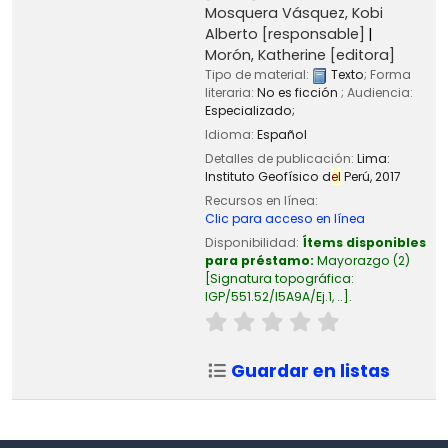
Mosquera Vásquez, Kobi
Alberto
[responsable]
Morón, Katherine
[editora]
Tipo de material:
Texto
; Forma
literaria:
No es ficción
; Audiencia:
Especializado;
Idioma:
Español
Detalles de publicación:
Lima:
Instituto Geofísico d
el
Perú,
2017
Recursos en línea:
Clic para acceso en línea
Disponibilidad:
Ítems disponibles
para préstamo:
Mayorazgo
(2)
Signatura topográfica:
IGP/551.52/I5A9A/Ej.1, ..
.
Guardar en listas