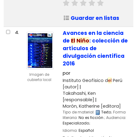
Guardar en listas
4.
Avances en la ciencia
de
El
Niño
: colección de
artículos de
divulgación científica
2016
por
Imagen de
Instituto Geofísico d
el
Perú
cubierta local
[autor]
Takahashi, Ken
[responsable]
Morón, Katherine
[editora]
Tipo de material:
Texto
; Forma
literaria:
No es ficción
; Audiencia:
Especializado;
Idioma:
Español