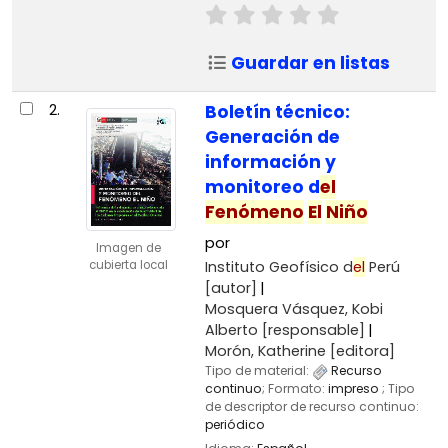
Guardar en listas
2.
Boletín técnico:
Generación de
información y
monitoreo d
el
Fenómeno
El
Niño
por
Imagen de
Instituto Geofísico d
el
Perú
cubierta local
[autor]
Mosquera Vásquez, Kobi
Alberto
[responsable]
Morón, Katherine
[editora]
Tipo de material:
Recurso
continuo
; Formato:
impreso
; Tipo
de descriptor de recurso continuo:
periódico