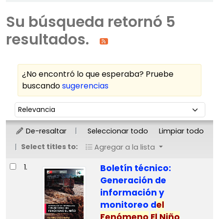
Su búsqueda retornó 5
resultados.
¿No encontró lo que esperaba? Pruebe
buscando
sugerencias
Ordenar
Ordenar por:
De-resaltar
Seleccionar todo
Limpiar todo
Select titles to:
Agregar a la lista
Resultados
1.
Boletín técnico:
Generación de
información y
monitoreo d
el
Fenómeno
El
Niño