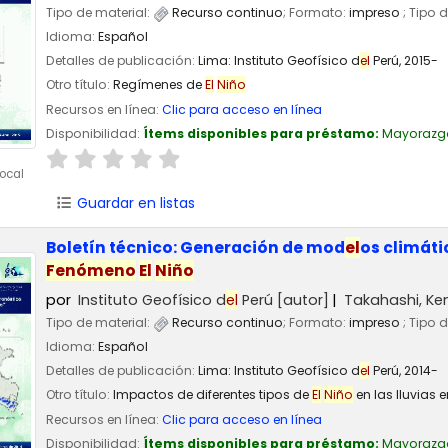
Tipo de material:
Recurso continuo
; Formato:
impreso
; Tipo 
Idioma:
Español
Detalles de publicación:
Lima:
Instituto Geofísico d
el
Perú,
2015-
Otro título:
Regímenes de
El
Niño
Recursos en línea:
Clic para acceso en línea
Disponibilidad:
Ítems disponibles para préstamo:
Mayorazg
ocal
Guardar en listas
Boletín técnico: Generación de mod
el
os climát
Fenómeno
El
Niño
por
Instituto Geofísico d
el
Perú
[autor]
Takahashi, Ke
Tipo de material:
Recurso continuo
; Formato:
impreso
; Tipo 
Idioma:
Español
Detalles de publicación:
Lima:
Instituto Geofísico d
el
Perú,
2014-
Otro título:
Impactos de diferentes tipos de
El
Niño
en las lluvias 
Recursos en línea:
Clic para acceso en línea
Disponibilidad:
Ítems disponibles para préstamo:
Mayorazg