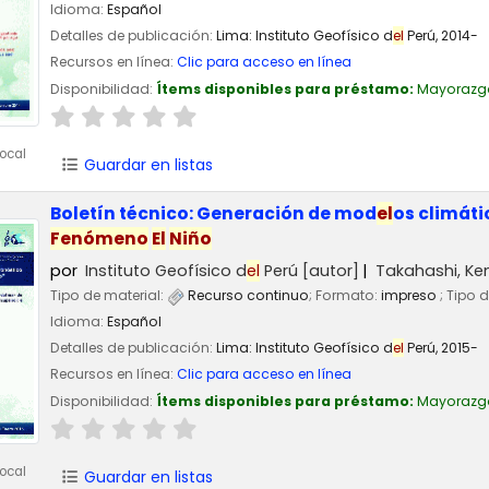
Idioma:
Español
Detalles de publicación:
Lima:
Instituto Geofísico d
el
Perú,
2014-
Recursos en línea:
Clic para acceso en línea
Disponibilidad:
Ítems disponibles para préstamo:
Mayorazg
ocal
Guardar en listas
Boletín técnico: Generación de mod
el
os climát
Fenómeno
El
Niño
por
Instituto Geofísico d
el
Perú
[autor]
Takahashi, Ke
Tipo de material:
Recurso continuo
; Formato:
impreso
; Tipo 
Idioma:
Español
Detalles de publicación:
Lima:
Instituto Geofísico d
el
Perú,
2015-
Recursos en línea:
Clic para acceso en línea
Disponibilidad:
Ítems disponibles para préstamo:
Mayorazg
ocal
Guardar en listas