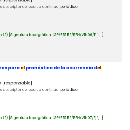
de descriptor de recurso continuo:
periódico
o
(2)
Signatura topográfica:
IGP/551.52/BEN/V1N06/Ej.1, ..
.
icos para
el
pronóstico de la ocurrencia d
el
n
[responsable]
de descriptor de recurso continuo:
periódico
o
(2)
Signatura topográfica:
IGP/551.52/BEN/V1N07/Ej.1, ..
.