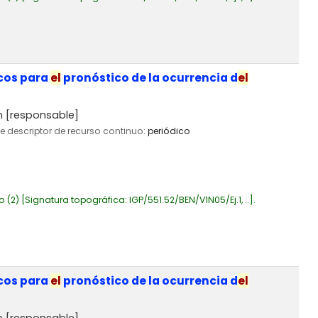
icos para
el
pronóstico de la ocurrencia d
el
n
[responsable]
de descriptor de recurso continuo:
periódico
o
(2)
Signatura topográfica:
IGP/551.52/BEN/V1N05/Ej.1, ..
.
icos para
el
pronóstico de la ocurrencia d
el
n
[responsable]