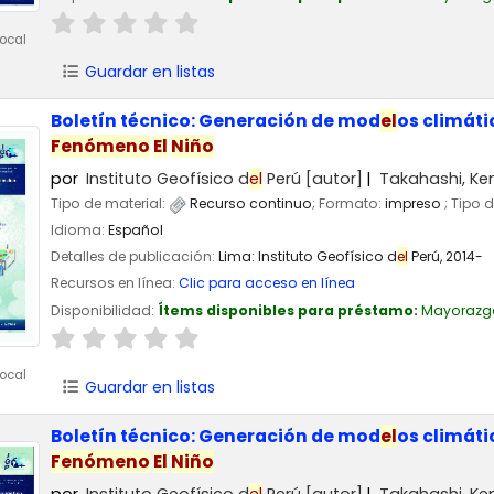
ocal
Guardar en listas
Boletín técnico: Generación de mod
el
os climát
Fenómeno
El
Niño
por
Instituto Geofísico d
el
Perú
[autor]
Takahashi, Ke
Tipo de material:
Recurso continuo
; Formato:
impreso
; Tipo 
Idioma:
Español
Detalles de publicación:
Lima:
Instituto Geofísico d
el
Perú,
2014-
Recursos en línea:
Clic para acceso en línea
Disponibilidad:
Ítems disponibles para préstamo:
Mayorazg
ocal
Guardar en listas
Boletín técnico: Generación de mod
el
os climát
Fenómeno
El
Niño
por
Instituto Geofísico d
el
Perú
[autor]
Takahashi, Ke