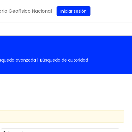
rio Geofísico Nacional
Iniciar sesión
squeda avanzada
Búsqueda de autoridad
Ordenar por: