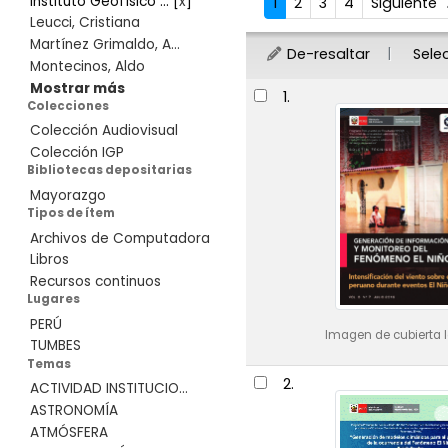
Instituto Geofísico ...
[
x
]
1
2
3
4
Siguiente
Leucci, Cristiana
Martínez Grimaldo, A...
De-resaltar
Sele
Montecinos, Aldo
Resultados
Mostrar más
1.
Colecciones
Colección Audiovisual
Colección IGP
Bibliotecas depositarias
Mayorazgo
Tipos de ítem
Archivos de Computadora
Libros
Recursos continuos
Lugares
PERÚ
Imagen de cubierta l
TUMBES
Temas
2.
ACTIVIDAD INSTITUCIO...
ASTRONOMÍA
ATMÓSFERA