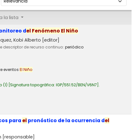
 la lista
onitoreo d
el
Fenómeno
El
Niño
uez, Kobi Alberto
[editor]
de descriptor de recurso continuo:
periódico
e eventos
El
Niño
o
(1)
Signatura topográfica:
IGP/551.52/BEN/V6N7
.
icos para
el
pronóstico de la ocurrencia d
el
n
[responsable]