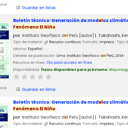
ocal
Guardar en listas
Boletín técnico: Generación de mod
el
os climát
Fenómeno
El
Niño
por
Instituto Geofísico d
el
Perú
[autor]
Takahashi, Ke
Tipo de material:
Recurso continuo
; Formato:
impreso
; Tipo 
Idioma:
Español
Detalles de publicación:
Lima:
Instituto Geofísico d
el
Perú,
2014-
Recursos en línea:
Clic para acceso en línea
Disponibilidad:
Ítems disponibles para préstamo:
Mayorazg
ocal
Guardar en listas
Boletín técnico: Generación de mod
el
os climát
Fenómeno
El
Niño
por
Instituto Geofísico d
el
Perú
[autor]
Takahashi, Ke
Tipo de material:
Recurso continuo
; Formato:
impreso
; Tipo 