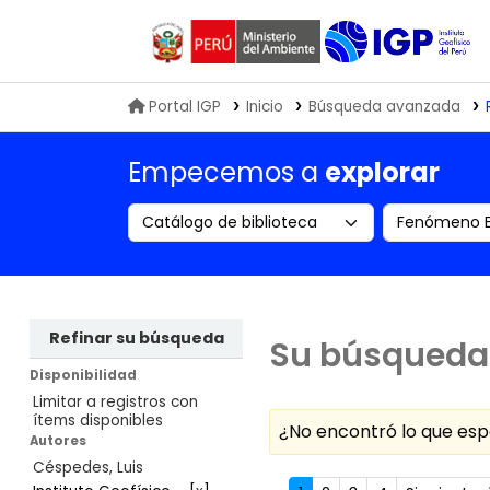
Biblioteca IGP
Portal IGP
Inicio
Búsqueda avanzada
Empecemos a
explorar
Search the catalog by:
Buscar en
Refinar su búsqueda
Su búsqueda 
Disponibilidad
Limitar a registros con
ítems disponibles
¿No encontró lo que e
Autores
Céspedes, Luis
Ordenar