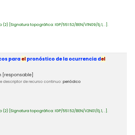
o
(2)
Signatura topográfica:
IGP/551.52/BEN/V1N09/Ej.1, ..
.
icos para
el
pronóstico de la ocurrencia d
el
n
[responsable]
de descriptor de recurso continuo:
periódico
o
(2)
Signatura topográfica:
IGP/551.52/BEN/V2N01/Ej.1, ..
.