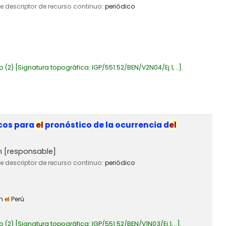
de descriptor de recurso continuo:
periódico
o
(2)
Signatura topográfica:
IGP/551.52/BEN/V2N04/Ej.1, ..
.
icos para
el
pronóstico de la ocurrencia d
el
n
[responsable]
de descriptor de recurso continuo:
periódico
en
el
Perú
o
(2)
Signatura topográfica:
IGP/551.52/BEN/V1N03/Ej.1, ..
.