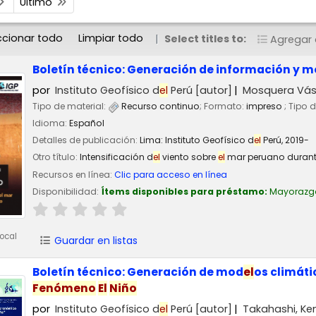
Último
ccionar todo
Limpiar todo
Select titles to:
Agregar a
Boletín técnico: Generación de información y m
por
Instituto Geofísico d
el
Perú
[autor]
Mosquera Vásq
Tipo de material:
Recurso continuo
; Formato:
impreso
; Tipo 
Idioma:
Español
Detalles de publicación:
Lima:
Instituto Geofísico d
el
Perú,
2019-
Otro título:
Intensificación d
el
viento sobre
el
mar peruano durant
Recursos en línea:
Clic para acceso en línea
Disponibilidad:
Ítems disponibles para préstamo:
Mayorazg
ocal
Guardar en listas
Boletín técnico: Generación de mod
el
os climát
Fenómeno
El
Niño
por
Instituto Geofísico d
el
Perú
[autor]
Takahashi, Ke