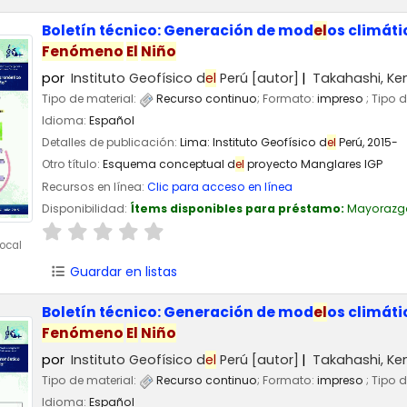
Boletín técnico: Generación de mod
el
os climát
Fenómeno
El
Niño
por
Instituto Geofísico d
el
Perú
[autor]
Takahashi, Ke
Tipo de material:
Recurso continuo
; Formato:
impreso
; Tipo 
Idioma:
Español
Detalles de publicación:
Lima:
Instituto Geofísico d
el
Perú,
2015-
Otro título:
Esquema conceptual d
el
proyecto Manglares IGP
Recursos en línea:
Clic para acceso en línea
Disponibilidad:
Ítems disponibles para préstamo:
Mayorazg
ocal
Guardar en listas
Boletín técnico: Generación de mod
el
os climát
Fenómeno
El
Niño
por
Instituto Geofísico d
el
Perú
[autor]
Takahashi, Ke
Tipo de material:
Recurso continuo
; Formato:
impreso
; Tipo 
Idioma:
Español