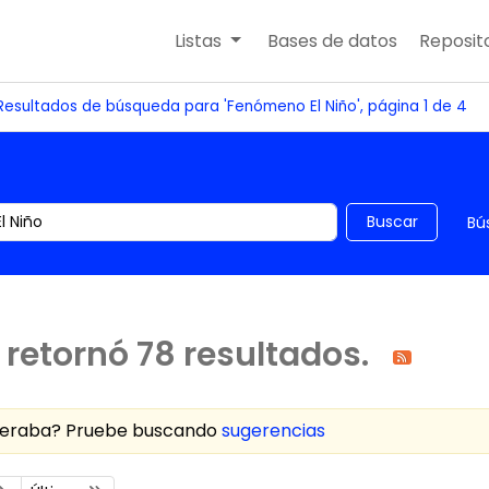
Listas
Bases de datos
Reposito
Resultados de búsqueda para 'Fenómeno El Niño', página 1 de 4
 el catálogo por palabra clave
Buscar
Bú
retornó 78 resultados.
speraba? Pruebe buscando
sugerencias