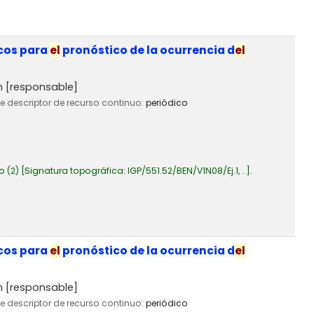
icos para
el
pronóstico de la ocurrencia d
el
n
[responsable]
de descriptor de recurso continuo:
periódico
o
(2)
Signatura topográfica:
IGP/551.52/BEN/V1N08/Ej.1, ..
.
icos para
el
pronóstico de la ocurrencia d
el
n
[responsable]
de descriptor de recurso continuo:
periódico