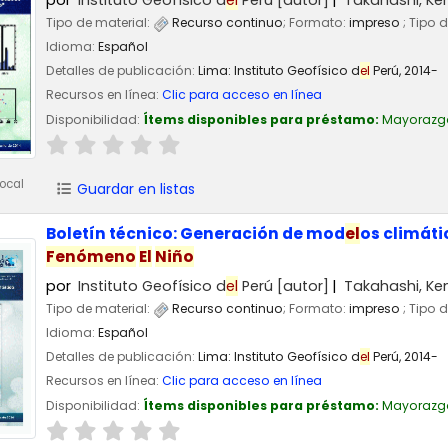
Tipo de material:
Recurso continuo
; Formato:
impreso
; Tipo 
Idioma:
Español
Detalles de publicación:
Lima:
Instituto Geofísico d
el
Perú,
2014-
Recursos en línea:
Clic para acceso en línea
Disponibilidad:
Ítems disponibles para préstamo:
Mayorazg
ocal
Guardar en listas
Boletín técnico: Generación de mod
el
os climát
Fenómeno
El
Niño
por
Instituto Geofísico d
el
Perú
[autor]
Takahashi, Ke
Tipo de material:
Recurso continuo
; Formato:
impreso
; Tipo 
Idioma:
Español
Detalles de publicación:
Lima:
Instituto Geofísico d
el
Perú,
2014-
Recursos en línea:
Clic para acceso en línea
Disponibilidad:
Ítems disponibles para préstamo:
Mayorazg