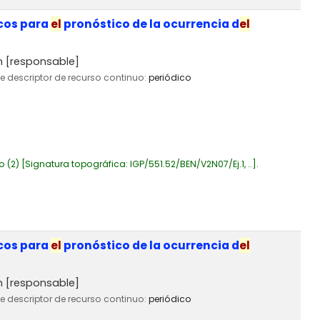
icos para
el
pronóstico de la ocurrencia d
el
n
[responsable]
de descriptor de recurso continuo:
periódico
o
(2)
Signatura topográfica:
IGP/551.52/BEN/V2N07/Ej.1, ..
.
icos para
el
pronóstico de la ocurrencia d
el
n
[responsable]
de descriptor de recurso continuo:
periódico