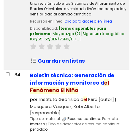
Una revisión sobre los Sistemas de Afloramiento de
Bordes Orientales: diversidad, dinámica acoplada y
sensibilidad al cambio climática
Recursos en línea:
Clic para acceso en línea
Disponibilidad:
Ítems disponibles para
préstamo:
Mayorazgo
(2)
Signatura topográfica:
IGP/551.52/BEN/V5N6/Ej.1, ..
.
Guardar en listas
84.
Boletín técnico: Generación de
información y monitoreo d
el
Fenómeno
El
Niño
por
Instituto Geofísico d
el
Perú
[autor]
Mosquera Vásquez, Kobi Alberto
[responsable]
Tipo de material:
Recurso continuo
; Formato:
impreso
; Tipo de descriptor de recurso continuo:
periódico