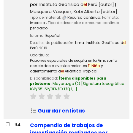
por
Instituto Geofísico d
el
Perú
[autor]
Mosquera Vásquez, Kobi Alberto
[editor]
Tipo de material:
Recurso continuo
; Formato:
impreso
; Tipo de descriptor de recurso continuo:
periódico
Idioma:
Español
Detalles de publicación:
Lima:
Instituto Geofísico d
el
Perú,
2019-
Otro título:
Patrones espaciales de sequía en la Amazonía
asociados a eventos recientes
El
Niño
y
calentamiento d
el
Atlántico Tropical
Disponibilidad:
Ítems disponibles para
préstamo:
Mayorazgo
(2)
Signatura topográfica:
IGP/551.52/BEN/EXT/Ej.1, ..
.
Guardar en listas
94.
Compendio de trabajos de
investigación realizados por