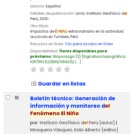
Idioma:
Español
Detalles de publicación:
Lima:
Instituto Geofísico d
el
Perú,
2019-
Otro título:
Impactos de
El
Niño
extraordinario en la actividad
acuícola en Tumbes, Perú
Recursos en línea:
Clic para acceso en línea
Disponibilidad:
Ítems disponibles para
préstamo:
Mayorazgo
(2)
Signatura topográfica:
IGP/551.52/BEN/V6N2/Ej.1, ..
.
Guardar en listas
91.
Boletín técnico: Generación de
información y monitoreo d
el
Fenómeno
El
Niño
por
Instituto Geofísico d
el
Perú
[autor]
Mosquera Vásquez, Kobi Alberto
[editor]