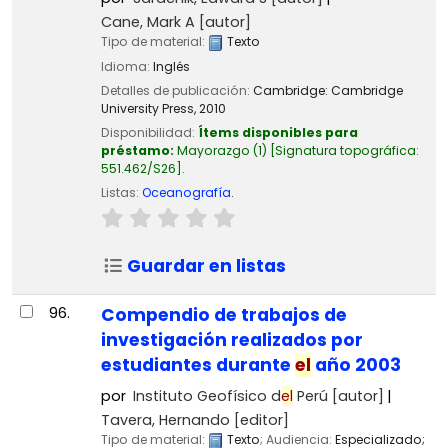
Cane, Mark A
[autor]
Tipo de material:
Texto
Idioma:
Inglés
Detalles de publicación:
Cambridge:
Cambridge
University Press,
2010
Disponibilidad:
Ítems disponibles para
préstamo:
Mayorazgo
(1)
Signatura topográfica:
551.462/S26
.
Listas:
Oceanografía
.
Guardar en listas
96.
Compendio de trabajos de
investigación realizados por
estudiantes durante
el
año 2003
por
Instituto Geofísico d
el
Perú
[autor]
Tavera, Hernando
[editor]
Tipo de material:
Texto
; Audiencia:
Especializado;