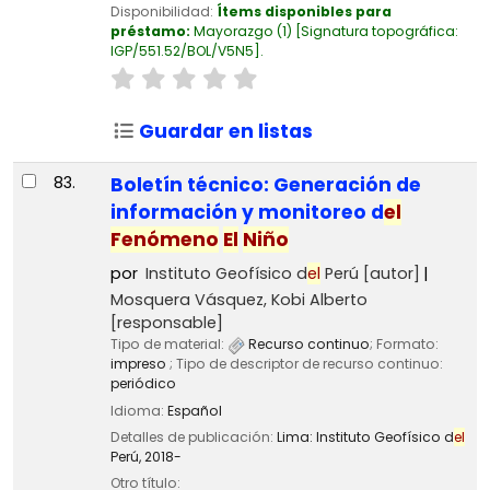
Disponibilidad:
Ítems disponibles para
préstamo:
Mayorazgo
(1)
Signatura topográfica:
IGP/551.52/BOL/V5N5
.
Guardar en listas
83.
Boletín técnico: Generación de
información y monitoreo d
el
Fenómeno
El
Niño
por
Instituto Geofísico d
el
Perú
[autor]
Mosquera Vásquez, Kobi Alberto
[responsable]
Tipo de material:
Recurso continuo
; Formato:
impreso
; Tipo de descriptor de recurso continuo:
periódico
Idioma:
Español
Detalles de publicación:
Lima:
Instituto Geofísico d
el
Perú,
2018-
Otro título: