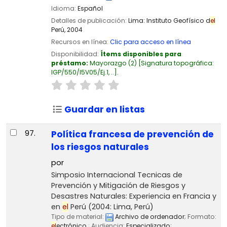
Idioma:
Español
Detalles de publicación:
Lima:
Instituto Geofísico d
el
Perú,
2004
Recursos en línea:
Clic para acceso en línea
Disponibilidad:
Ítems disponibles para
préstamo:
Mayorazgo
(2)
Signatura topográfica:
IGP/550/I5V05/Ej.1, ..
.
Guardar en listas
97.
Política francesa de prevención de
los riesgos naturales
por
Simposio Internacional Tecnicas de
Prevención y Mitigación de Riesgos y
Desastres Naturales: Experiencia en Francia y
en
el
Perú
(2004: Lima, Perú)
Tipo de material:
Archivo de ordenador
; Formato:
el
ectrónico
; Audiencia:
Especializado;