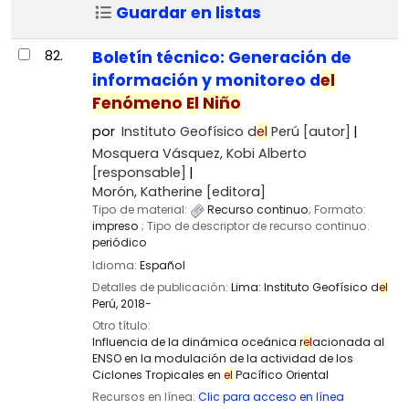
Guardar en listas
82.
Boletín técnico: Generación de
información y monitoreo d
el
Fenómeno
El
Niño
por
Instituto Geofísico d
el
Perú
[autor]
Mosquera Vásquez, Kobi Alberto
[responsable]
Morón, Katherine
[editora]
Tipo de material:
Recurso continuo
; Formato:
impreso
; Tipo de descriptor de recurso continuo:
periódico
Idioma:
Español
Detalles de publicación:
Lima:
Instituto Geofísico d
el
Perú,
2018-
Otro título:
Influencia de la dinámica oceánica r
el
acionada al
ENSO en la modulación de la actividad de los
Ciclones Tropicales en
el
Pacífico Oriental
Recursos en línea:
Clic para acceso en línea