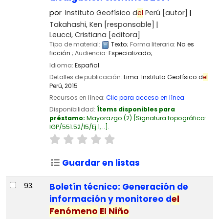
por
Instituto Geofísico d
el
Perú
[autor]
Takahashi, Ken
[responsable]
Leucci, Cristiana
[editora]
Tipo de material:
Texto
; Forma literaria:
No es
ficción
; Audiencia:
Especializado;
Idioma:
Español
Detalles de publicación:
Lima:
Instituto Geofísico d
el
Perú,
2015
Recursos en línea:
Clic para acceso en línea
Disponibilidad:
Ítems disponibles para
préstamo:
Mayorazgo
(2)
Signatura topográfica:
IGP/551.52/I5/Ej.1, ..
.
Guardar en listas
93.
Boletín técnico: Generación de
información y monitoreo d
el
Fenómeno
El
Niño