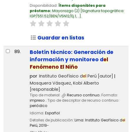
Disponibilidad:
Ítems disponibles para
préstamo:
Mayorazgo
(2)
Signatura topográfica:
IGP/551.52/BEN/V5N12/Ej.1, ..
.
Guardar en listas
89.
Boletín técnico: Generación de
información y monitoreo d
el
Fenómeno
El
Niño
por
Instituto Geofísico d
el
Perú
[autor]
Mosquera Vásquez, Kobi Alberto
[responsable]
Tipo de material:
Recurso continuo
; Formato:
impreso
; Tipo de descriptor de recurso continuo:
periódico
Idioma:
Español
Detalles de publicación:
Lima:
Instituto Geofísico d
el
Perú,
2019-