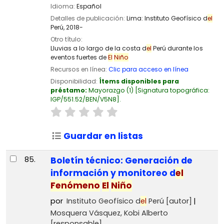
Idioma:
Español
Detalles de publicación:
Lima:
Instituto Geofísico d
el
Perú,
2018-
Otro título:
Lluvias a lo largo de la costa d
el
Perú durante los
eventos fuertes de
El
Niño
Recursos en línea:
Clic para acceso en línea
Disponibilidad:
Ítems disponibles para
préstamo:
Mayorazgo
(1)
Signatura topográfica:
IGP/551.52/BEN/V5N8
.
Guardar en listas
85.
Boletín técnico: Generación de
información y monitoreo d
el
Fenómeno
El
Niño
por
Instituto Geofísico d
el
Perú
[autor]
Mosquera Vásquez, Kobi Alberto
[responsable]