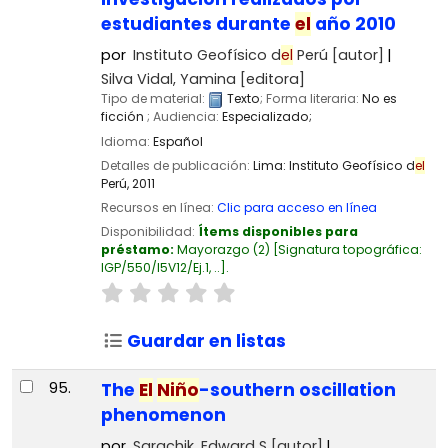
estudiantes durante
el
año 2010
por
Instituto Geofísico d
el
Perú
[autor]
Silva Vidal, Yamina
[editora]
Tipo de material:
Texto
; Forma literaria:
No es
ficción
; Audiencia:
Especializado;
Idioma:
Español
Detalles de publicación:
Lima:
Instituto Geofísico d
el
Perú,
2011
Recursos en línea:
Clic para acceso en línea
Disponibilidad:
Ítems disponibles para
préstamo:
Mayorazgo
(2)
Signatura topográfica:
IGP/550/I5V12/Ej.1, ..
.
Guardar en listas
95.
The
El
Niño
-southern oscillation
phenomenon
por
Sarachik, Edward S
[autor]