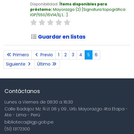
Disponibilidad:
Ítems disponibles para
préstamo:
Mayorazgo
(2)
Signatura topográfica:
IGP/550/I5V14/Ej.1, ..
.
Guardar en listas
Primero
Previo
1
2
3
4
5
6
Siguiente
Último
Contáctanos
Lunes a Viernes de 08:30 a 16:30
Calle Badajoz Mz. Ñ Lt 08 y 09 , Urb. Mayorazgo 4ta Etapa -
Ate - Lima - Perú
biblioteca@igp.gob.pe
(51) 13172300