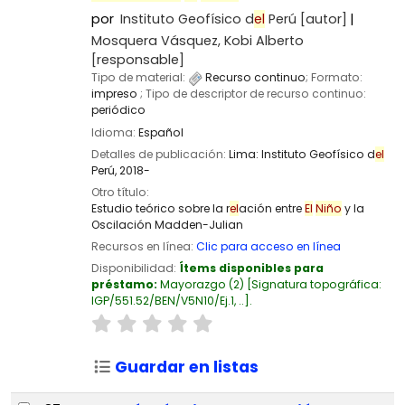
por
Instituto Geofísico d
el
Perú
[autor]
Mosquera Vásquez, Kobi Alberto
[responsable]
Tipo de material:
Recurso continuo
; Formato:
impreso
; Tipo de descriptor de recurso continuo:
periódico
Idioma:
Español
Detalles de publicación:
Lima:
Instituto Geofísico d
el
Perú,
2018-
Otro título:
Estudio teórico sobre la r
el
ación entre
El
Niño
y la
Oscilación Madden-Julian
Recursos en línea:
Clic para acceso en línea
Disponibilidad:
Ítems disponibles para
préstamo:
Mayorazgo
(2)
Signatura topográfica:
IGP/551.52/BEN/V5N10/Ej.1, ..
.
Guardar en listas