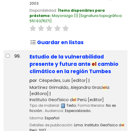
2003
Disponibilidad:
Ítems disponibles para
préstamo:
Mayorazgo
(1)
Signatura topográfica:
551.63/R27I
.
Guardar en listas
99.
Estudio de la vulnerabilidad
presente y futura ante
el
cambio
climático en la región Tumbes
por
Céspedes, Luis
[editor]
Martínez Grimaldo, Alejandra Graci
el
a
[editora]
Instituto Geofísico d
el
Perú
[editor]
Tipo de material:
Texto
; Forma literaria:
No es
ficción
; Audiencia:
Especializado;
Idioma:
Español
Detalles de publicación:
Lima:
Instituto Geofísico d
el
Perú,
2017