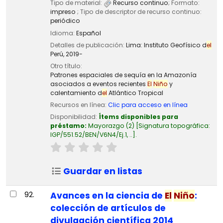
Tipo de material:
Recurso continuo
; Formato:
impreso
; Tipo de descriptor de recurso continuo:
periódico
Idioma:
Español
Detalles de publicación:
Lima:
Instituto Geofísico d
el
Perú,
2019-
Otro título:
Patrones espaciales de sequía en la Amazonía
asociados a eventos recientes
El
Niño
y
calentamiento d
el
Atlántico Tropical
Recursos en línea:
Clic para acceso en línea
Disponibilidad:
Ítems disponibles para
préstamo:
Mayorazgo
(2)
Signatura topográfica:
IGP/551.52/BEN/V6N4/Ej.1, ..
.
Guardar en listas
92.
Avances en la ciencia de
El
Niño
:
colección de artículos de
divulgación científica 2014