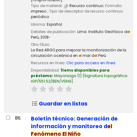
Tipo de material:
Recurso continuo
; Formato:
impreso
; Tipo de descriptor de recurso continuo:
periódico
Idioma:
Español
Detalles de publicación:
Lima:
Instituto Geofísico d
el
Perú,
2018-
Otro título:
La Red ARGO para mejorar la monitorización de la
circulación oceánica en
el
mar d
el
Perú
Recursos en línea:
Clic para acceso en línea
Disponibilidad:
Ítems disponibles para
préstamo:
Mayorazgo
(1)
Signatura topográfica:
IGP/551.52/BEN/V5N9
.
Guardar en listas
86.
Boletín técnico: Generación de
información y monitoreo d
el
Fenómeno
El
Niño