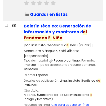
Guardar en listas
88.
Boletín técnico: Generación de
información y monitoreo d
el
Fenómeno
El
Niño
por
Instituto Geofísico d
el
Perú
[autor]
Mosquera Vásquez, Kobi Alberto
[responsable]
Tipo de material:
Recurso continuo
; Formato:
impreso
; Tipo de descriptor de recurso continuo:
periódico
Idioma:
Español
Detalles de publicación:
Lima:
Instituto Geofísico d
el
Perú,
2018-
Otro título:
MoSARD (Monitoreo de los Sedimentos ante
el
Riesgo y Desastres)
Recursos en línea:
Clic para acceso en línea