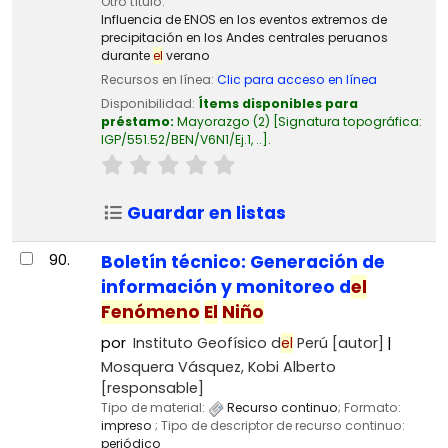
Otro título:
Influencia de ENOS en los eventos extremos de
precipitación en los Andes centrales peruanos
durante
el
verano
Recursos en línea:
Clic para acceso en línea
Disponibilidad:
Ítems disponibles para
préstamo:
Mayorazgo
(2)
Signatura topográfica:
IGP/551.52/BEN/V6N1/Ej.1, ..
.
Guardar en listas
90.
Boletín técnico: Generación de
información y monitoreo d
el
Fenómeno
El
Niño
por
Instituto Geofísico d
el
Perú
[autor]
Mosquera Vásquez, Kobi Alberto
[responsable]
Tipo de material:
Recurso continuo
; Formato:
impreso
; Tipo de descriptor de recurso continuo:
periódico