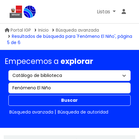
Listas
Biblioteca IGP
Portal IGP
Inicio
Búsqueda avanzada
Resultados de búsqueda para 'Fenómeno El Niño', página
5 de 6
Empecemos a
explorar
Buscar
Búsqueda avanzada
Búsqueda de autoridad