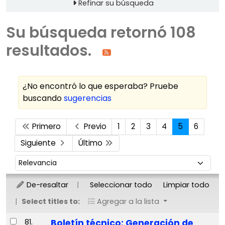
Refinar su búsqueda
Su búsqueda retornó 108
resultados.
¿No encontró lo que esperaba? Pruebe
buscando
sugerencias
Ordenar
Primero
Previo
1
2
3
4
5
6
Siguiente
Último
Ordenar por:
De-resaltar
Seleccionar todo
Limpiar todo
Select titles to:
Agregar a la lista
Resultados
81.
Boletín técnico: Generación de