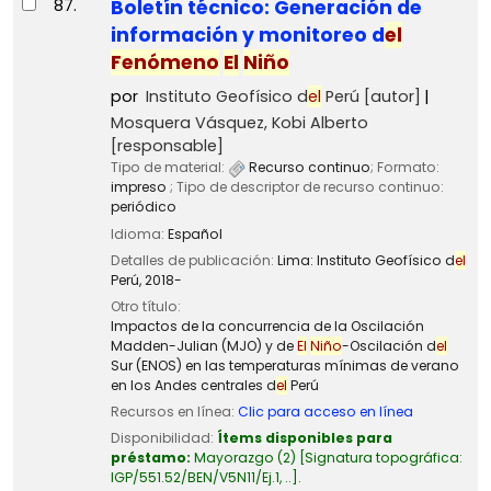
87.
Boletín técnico: Generación de
información y monitoreo d
el
Fenómeno
El
Niño
por
Instituto Geofísico d
el
Perú
[autor]
Mosquera Vásquez, Kobi Alberto
[responsable]
Tipo de material:
Recurso continuo
; Formato:
impreso
; Tipo de descriptor de recurso continuo:
periódico
Idioma:
Español
Detalles de publicación:
Lima:
Instituto Geofísico d
el
Perú,
2018-
Otro título:
Impactos de la concurrencia de la Oscilación
Madden-Julian (MJO) y de
El
Niño
-Oscilación d
el
Sur (ENOS) en las temperaturas mínimas de verano
en los Andes centrales d
el
Perú
Recursos en línea:
Clic para acceso en línea
Disponibilidad:
Ítems disponibles para
préstamo:
Mayorazgo
(2)
Signatura topográfica:
IGP/551.52/BEN/V5N11/Ej.1, ..
.