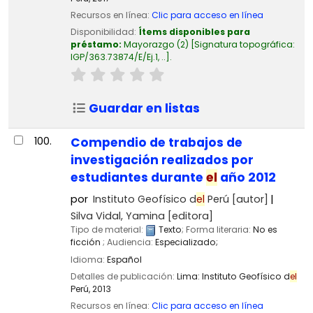
Recursos en línea:
Clic para acceso en línea
Disponibilidad:
Ítems disponibles para
préstamo:
Mayorazgo
(2)
Signatura topográfica:
IGP/363.73874/E/Ej.1, ..
.
Guardar en listas
100.
Compendio de trabajos de
investigación realizados por
estudiantes durante
el
año 2012
por
Instituto Geofísico d
el
Perú
[autor]
Silva Vidal, Yamina
[editora]
Tipo de material:
Texto
; Forma literaria:
No es
ficción
; Audiencia:
Especializado;
Idioma:
Español
Detalles de publicación:
Lima:
Instituto Geofísico d
el
Perú,
2013
Recursos en línea:
Clic para acceso en línea