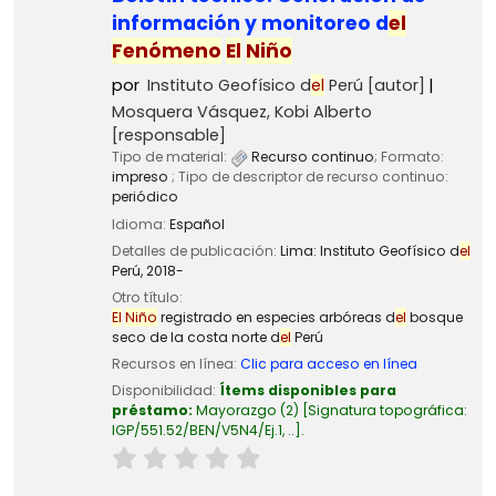
información y monitoreo d
el
Fenómeno
El
Niño
por
Instituto Geofísico d
el
Perú
[autor]
Mosquera Vásquez, Kobi Alberto
[responsable]
Tipo de material:
Recurso continuo
; Formato:
impreso
; Tipo de descriptor de recurso continuo:
periódico
Idioma:
Español
Detalles de publicación:
Lima:
Instituto Geofísico d
el
Perú,
2018-
Otro título:
El
Niño
registrado en especies arbóreas d
el
bosque
seco de la costa norte d
el
Perú
Recursos en línea:
Clic para acceso en línea
Disponibilidad:
Ítems disponibles para
préstamo:
Mayorazgo
(2)
Signatura topográfica:
IGP/551.52/BEN/V5N4/Ej.1, ..
.