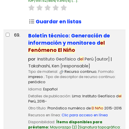
IGP/551.52/BEN/V3N11/Ej.1, ..
.
Guardar en listas
69.
Boletín técnico: Generación de
información y monitoreo d
el
Fenómeno
El
Niño
por
Instituto Geofísico d
el
Perú
[autor]
Takahashi, Ken
[responsable]
Tipo de material:
Recurso continuo
; Formato:
impreso
; Tipo de descriptor de recurso continuo:
periódico
Idioma:
Español
Detalles de publicación:
Lima:
Instituto Geofísico d
el
Perú,
2016-
Otro título:
Pronóstico numérico de
El
Niño
2015-2016
Recursos en línea:
Clic para acceso en línea
Disponibilidad:
Ítems disponibles para
préstamo:
Mayorazgo
(2)
Signatura topográfica: