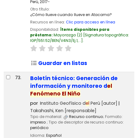
Perú,
2017-
Otro título:
¿Cómo llueve cuando llueve en Atacama?
Recursos en línea:
Clic para acceso en línea
Disponibilidad:
Ítems disponibles para
préstamo:
Mayorazgo
(2)
Signatura topográfica:
IGP/551.52/BEN/V4N3/Ej.1, ..
.
Guardar en listas
73.
Boletín técnico: Generación de
información y monitoreo d
el
Fenómeno
El
Niño
por
Instituto Geofísico d
el
Perú
[autor]
Takahashi, Ken
[responsable]
Tipo de material:
Recurso continuo
; Formato:
impreso
; Tipo de descriptor de recurso continuo:
periódico
Idioma:
Español