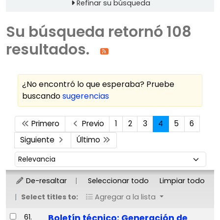
Refinar su búsqueda
Su búsqueda retornó 108
resultados.
¿No encontró lo que esperaba? Pruebe
buscando
sugerencias
Ordenar
Primero
Previo
1
2
3
4
5
6
Siguiente
Último
Ordenar por:
De-resaltar
Seleccionar todo
Limpiar todo
Select titles to:
Agregar a la lista
Resultados
61.
Boletín técnico: Generación de