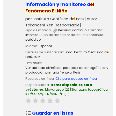
información y monitoreo d
el
Fenómeno
El
Niño
por
Instituto Geofísico d
el
Perú
[autor]
Takahashi, Ken
[responsable]
Tipo de material:
Recurso continuo
; Formato:
impreso
; Tipo de descriptor de recurso continuo:
periódico
Idioma:
Español
Detalles de publicación:
Lima:
Instituto Geofísico d
el
Perú,
2016-
Otro título:
Variabilidad climática, procesos oceanográficos y
producción primaria frente al Perú
Recursos en línea:
Clic para acceso en línea
Disponibilidad:
Ítems disponibles para
préstamo:
Mayorazgo
(2)
Signatura topográfica:
IGP/551.52/BEN/V3N6/Ej.1, ..
.
Guardar en listas