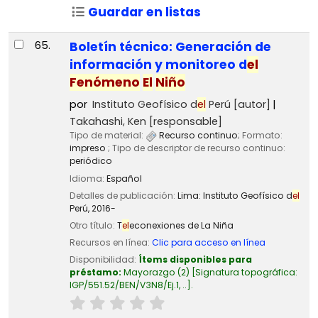
Guardar en listas
65.
Boletín técnico: Generación de
información y monitoreo d
el
Fenómeno
El
Niño
por
Instituto Geofísico d
el
Perú
[autor]
Takahashi, Ken
[responsable]
Tipo de material:
Recurso continuo
; Formato:
impreso
; Tipo de descriptor de recurso continuo:
periódico
Idioma:
Español
Detalles de publicación:
Lima:
Instituto Geofísico d
el
Perú,
2016-
Otro título:
T
el
econexiones de La Niña
Recursos en línea:
Clic para acceso en línea
Disponibilidad:
Ítems disponibles para
préstamo:
Mayorazgo
(2)
Signatura topográfica:
IGP/551.52/BEN/V3N8/Ej.1, ..
.