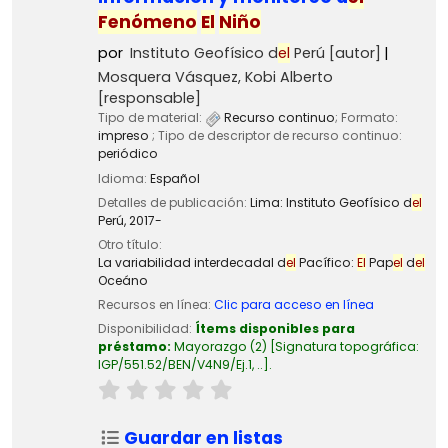
Fenómeno
El
Niño
por
Instituto Geofísico d
el
Perú
[autor]
Mosquera Vásquez, Kobi Alberto
[responsable]
Tipo de material:
Recurso continuo
; Formato:
impreso
; Tipo de descriptor de recurso continuo:
periódico
Idioma:
Español
Detalles de publicación:
Lima:
Instituto Geofísico d
el
Perú,
2017-
Otro título:
La variabilidad interdecadal d
el
Pacífico:
El
Pap
el
d
el
Oceáno
Recursos en línea:
Clic para acceso en línea
Disponibilidad:
Ítems disponibles para
préstamo:
Mayorazgo
(2)
Signatura topográfica:
IGP/551.52/BEN/V4N9/Ej.1, ..
.
Guardar en listas