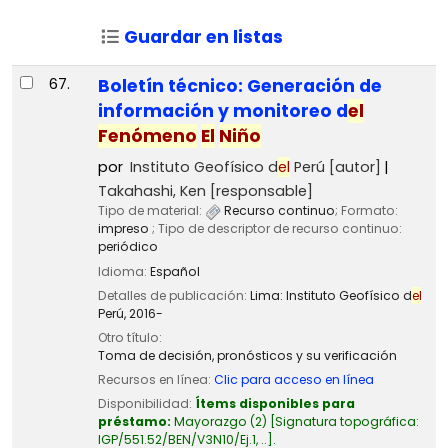
Guardar en listas
67.
Boletín técnico: Generación de
información y monitoreo d
el
Fenómeno
El
Niño
por
Instituto Geofísico d
el
Perú
[autor]
Takahashi, Ken
[responsable]
Tipo de material:
Recurso continuo
; Formato:
impreso
; Tipo de descriptor de recurso continuo:
periódico
Idioma:
Español
Detalles de publicación:
Lima:
Instituto Geofísico d
el
Perú,
2016-
Otro título:
Toma de decisión, pronósticos y su verificación
Recursos en línea:
Clic para acceso en línea
Disponibilidad:
Ítems disponibles para
préstamo:
Mayorazgo
(2)
Signatura topográfica:
IGP/551.52/BEN/V3N10/Ej.1, ..
.