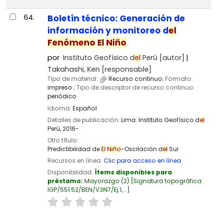
64.
Boletín técnico: Generación de
información y monitoreo d
el
Fenómeno
El
Niño
por
Instituto Geofísico d
el
Perú
[autor]
Takahashi, Ken
[responsable]
Tipo de material:
Recurso continuo
; Formato:
impreso
; Tipo de descriptor de recurso continuo:
periódico
Idioma:
Español
Detalles de publicación:
Lima:
Instituto Geofísico d
el
Perú,
2016-
Otro título:
Predictibilidad de
El
Niño
-Oscilación d
el
Sur
Recursos en línea:
Clic para acceso en línea
Disponibilidad:
Ítems disponibles para
préstamo:
Mayorazgo
(2)
Signatura topográfica:
IGP/551.52/BEN/V3N7/Ej.1, ..
.