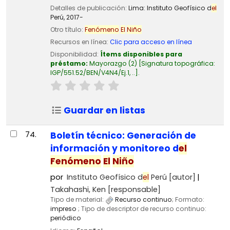
Detalles de publicación:
Lima:
Instituto Geofísico d
el
Perú,
2017-
Otro título:
Fenómeno
El
Niño
Recursos en línea:
Clic para acceso en línea
Disponibilidad:
Ítems disponibles para
préstamo:
Mayorazgo
(2)
Signatura topográfica:
IGP/551.52/BEN/V4N4/Ej.1, ..
.
Guardar en listas
74.
Boletín técnico: Generación de
información y monitoreo d
el
Fenómeno
El
Niño
por
Instituto Geofísico d
el
Perú
[autor]
Takahashi, Ken
[responsable]
Tipo de material:
Recurso continuo
; Formato:
impreso
; Tipo de descriptor de recurso continuo:
periódico