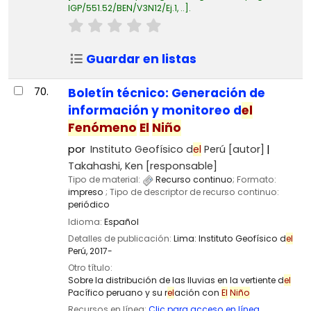
IGP/551.52/BEN/V3N12/Ej.1, ..
.
Guardar en listas
70.
Boletín técnico: Generación de
información y monitoreo d
el
Fenómeno
El
Niño
por
Instituto Geofísico d
el
Perú
[autor]
Takahashi, Ken
[responsable]
Tipo de material:
Recurso continuo
; Formato:
impreso
; Tipo de descriptor de recurso continuo:
periódico
Idioma:
Español
Detalles de publicación:
Lima:
Instituto Geofísico d
el
Perú,
2017-
Otro título:
Sobre la distribución de las lluvias en la vertiente d
el
Pacífico peruano y su r
el
ación con
El
Niño
Recursos en línea:
Clic para acceso en línea