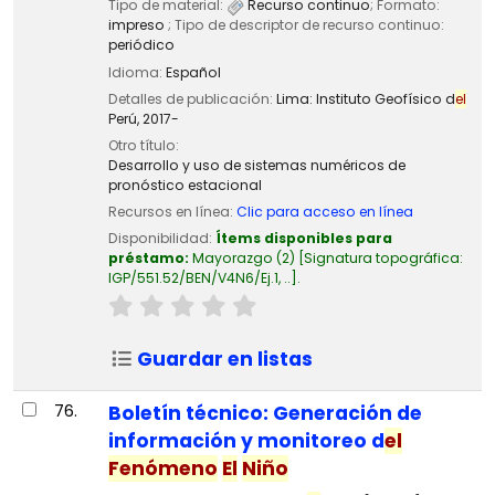
Tipo de material:
Recurso continuo
; Formato:
impreso
; Tipo de descriptor de recurso continuo:
periódico
Idioma:
Español
Detalles de publicación:
Lima:
Instituto Geofísico d
el
Perú,
2017-
Otro título:
Desarrollo y uso de sistemas numéricos de
pronóstico estacional
Recursos en línea:
Clic para acceso en línea
Disponibilidad:
Ítems disponibles para
préstamo:
Mayorazgo
(2)
Signatura topográfica:
IGP/551.52/BEN/V4N6/Ej.1, ..
.
Guardar en listas
76.
Boletín técnico: Generación de
información y monitoreo d
el
Fenómeno
El
Niño