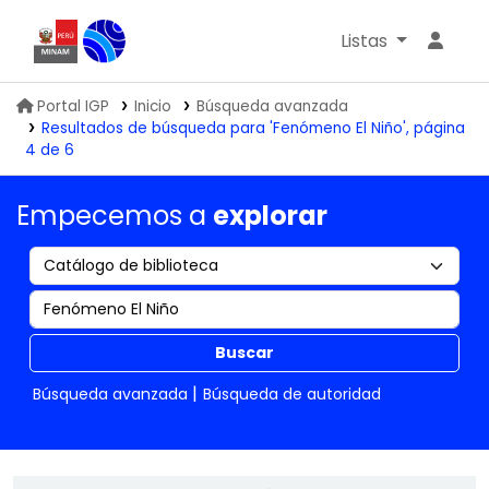
Listas
Biblioteca IGP
Portal IGP
Inicio
Búsqueda avanzada
Resultados de búsqueda para 'Fenómeno El Niño', página
4 de 6
Empecemos a
explorar
Buscar
Búsqueda avanzada
Búsqueda de autoridad