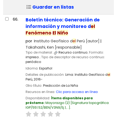
Guardar en listas
66.
Boletín técnico: Generación de
información y monitoreo d
el
Fenómeno
El
Niño
por
Instituto Geofísico d
el
Perú
[autor]
Takahashi, Ken
[responsable]
Tipo de material:
Recurso continuo
; Formato:
impreso
; Tipo de descriptor de recurso continuo:
periódico
Idioma:
Español
Detalles de publicación:
Lima:
Instituto Geofísico d
el
Perú,
2016-
Otro título:
Predicción de La Niña
Recursos en línea:
Clic para acceso en línea
Disponibilidad:
Ítems disponibles para
préstamo:
Mayorazgo
(2)
Signatura topográfica:
IGP/551.52/BEN/V3N9/Ej.1, ..
.