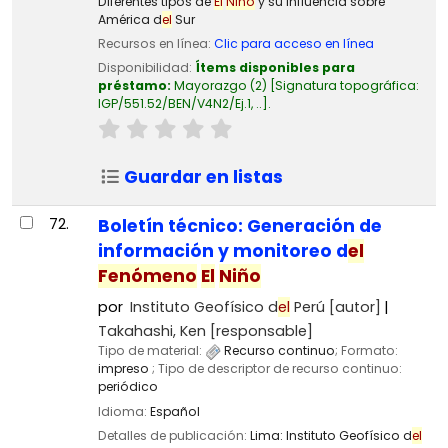
Diferentes tipos de
El
Niño
y su influencia sobre
América d
el
Sur
Recursos en línea:
Clic para acceso en línea
Disponibilidad:
Ítems disponibles para
préstamo:
Mayorazgo
(2)
Signatura topográfica:
IGP/551.52/BEN/V4N2/Ej.1, ..
.
Guardar en listas
72.
Boletín técnico: Generación de
información y monitoreo d
el
Fenómeno
El
Niño
por
Instituto Geofísico d
el
Perú
[autor]
Takahashi, Ken
[responsable]
Tipo de material:
Recurso continuo
; Formato:
impreso
; Tipo de descriptor de recurso continuo:
periódico
Idioma:
Español
Detalles de publicación:
Lima:
Instituto Geofísico d
el