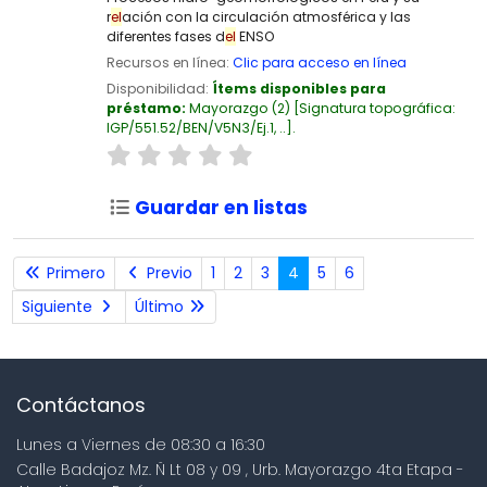
r
el
ación con la circulación atmosférica y las
diferentes fases d
el
ENSO
Recursos en línea:
Clic para acceso en línea
Disponibilidad:
Ítems disponibles para
préstamo:
Mayorazgo
(2)
Signatura topográfica:
IGP/551.52/BEN/V5N3/Ej.1, ..
.
Guardar en listas
Primero
Previo
1
2
3
4
5
6
Siguiente
Último
Contáctanos
Lunes a Viernes de 08:30 a 16:30
Calle Badajoz Mz. Ñ Lt 08 y 09 , Urb. Mayorazgo 4ta Etapa -