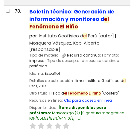
78.
Boletín técnico: Generación de
información y monitoreo d
el
Fenómeno
El
Niño
por
Instituto Geofísico d
el
Perú
[autor]
Mosquera Vásquez, Kobi Alberto
[responsable]
Tipo de material:
Recurso continuo
; Formato:
impreso
; Tipo de descriptor de recurso continuo:
periódico
Idioma:
Español
Detalles de publicación:
Lima:
Instituto Geofísico d
el
Perú,
2017-
Otro título:
Física d
el
Fenómeno
El
Niño
"Costero"
Recursos en línea:
Clic para acceso en línea
Disponibilidad:
Ítems disponibles para
préstamo:
Mayorazgo
(2)
Signatura topográfica:
IGP/551.52/BEN/V4N10/Ej.1, ..
.