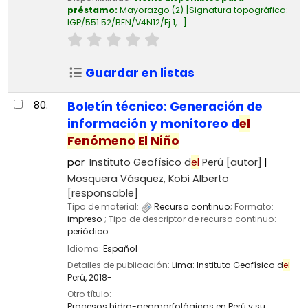
préstamo:
Mayorazgo
(2)
Signatura topográfica:
IGP/551.52/BEN/V4N12/Ej.1, ..
.
Guardar en listas
80.
Boletín técnico: Generación de
información y monitoreo d
el
Fenómeno
El
Niño
por
Instituto Geofísico d
el
Perú
[autor]
Mosquera Vásquez, Kobi Alberto
[responsable]
Tipo de material:
Recurso continuo
; Formato:
impreso
; Tipo de descriptor de recurso continuo:
periódico
Idioma:
Español
Detalles de publicación:
Lima:
Instituto Geofísico d
el
Perú,
2018-
Otro título:
Procesos hidro-geomorfológicos en Perú y su