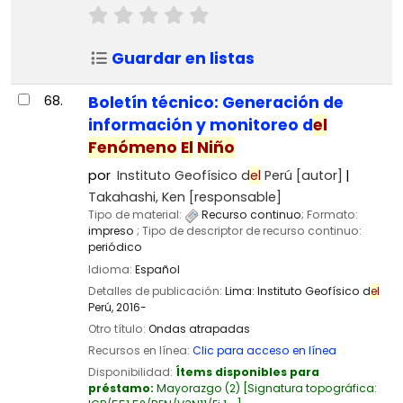
Guardar en listas
68.
Boletín técnico: Generación de
información y monitoreo d
el
Fenómeno
El
Niño
por
Instituto Geofísico d
el
Perú
[autor]
Takahashi, Ken
[responsable]
Tipo de material:
Recurso continuo
; Formato:
impreso
; Tipo de descriptor de recurso continuo:
periódico
Idioma:
Español
Detalles de publicación:
Lima:
Instituto Geofísico d
el
Perú,
2016-
Otro título:
Ondas atrapadas
Recursos en línea:
Clic para acceso en línea
Disponibilidad:
Ítems disponibles para
préstamo:
Mayorazgo
(2)
Signatura topográfica: