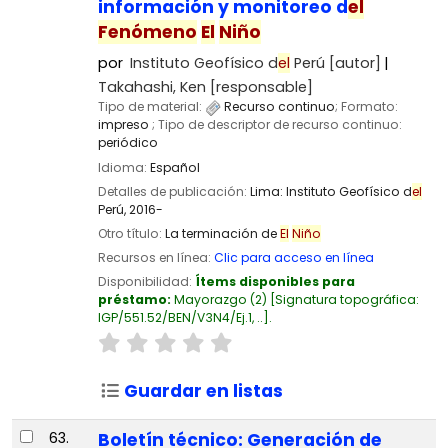
información y monitoreo d
el
Fenómeno
El
Niño
por
Instituto Geofísico d
el
Perú
[autor]
Takahashi, Ken
[responsable]
Tipo de material:
Recurso continuo
; Formato:
impreso
; Tipo de descriptor de recurso continuo:
periódico
Idioma:
Español
Detalles de publicación:
Lima:
Instituto Geofísico d
el
Perú,
2016-
Otro título:
La terminación de
El
Niño
Recursos en línea:
Clic para acceso en línea
Disponibilidad:
Ítems disponibles para
préstamo:
Mayorazgo
(2)
Signatura topográfica:
IGP/551.52/BEN/V3N4/Ej.1, ..
.
Guardar en listas
63.
Boletín técnico: Generación de