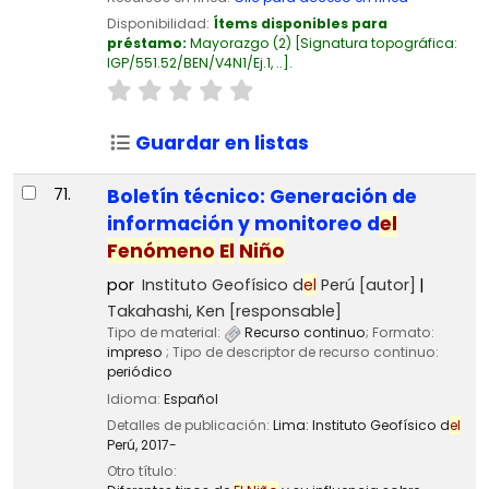
Disponibilidad:
Ítems disponibles para
préstamo:
Mayorazgo
(2)
Signatura topográfica:
IGP/551.52/BEN/V4N1/Ej.1, ..
.
Guardar en listas
71.
Boletín técnico: Generación de
información y monitoreo d
el
Fenómeno
El
Niño
por
Instituto Geofísico d
el
Perú
[autor]
Takahashi, Ken
[responsable]
Tipo de material:
Recurso continuo
; Formato:
impreso
; Tipo de descriptor de recurso continuo:
periódico
Idioma:
Español
Detalles de publicación:
Lima:
Instituto Geofísico d
el
Perú,
2017-
Otro título: