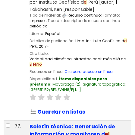
por
Instituto Geofísico d
el
Perú
[autor]
Takahashi, Ken
[responsable]
Tipo de material:
Recurso continuo
; Formato:
impreso
; Tipo de descriptor de recurso continuo:
periódico
Idioma:
Español
Detalles de publicación:
Lima:
Instituto Geofísico d
el
Perú,
2017-
Otro título:
Variabilidad climática intraestacional: más allá de
El
Niño
Recursos en línea:
Clic para acceso en línea
Disponibilidad:
Ítems disponibles para
préstamo:
Mayorazgo
(2)
Signatura topográfica:
IGP/551.52/BEN/V4N8/Ej.1, ..
.
Guardar en listas
77.
Boletín técnico: Generación de
información y monitoreo d
el