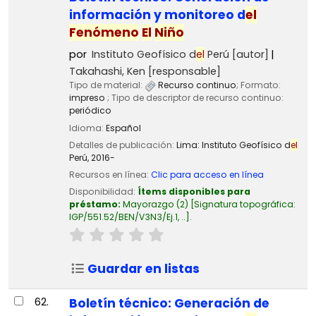
información y monitoreo d
el
Fenómeno
El
Niño
por
Instituto Geofísico d
el
Perú
[autor]
Takahashi, Ken
[responsable]
Tipo de material:
Recurso continuo
; Formato:
impreso
; Tipo de descriptor de recurso continuo:
periódico
Idioma:
Español
Detalles de publicación:
Lima:
Instituto Geofísico d
el
Perú,
2016-
Recursos en línea:
Clic para acceso en línea
Disponibilidad:
Ítems disponibles para
préstamo:
Mayorazgo
(2)
Signatura topográfica:
IGP/551.52/BEN/V3N3/Ej.1, ..
.
Guardar en listas
62.
Boletín técnico: Generación de