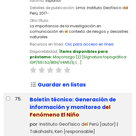
Idioma:
Español
Detalles de publicación:
Lima:
Instituto Geofísico d
el
Perú,
2017-
Otro título:
La importancia de la investigación en
comunicación en
el
contexto de riesgos y desastres
naturales
Recursos en línea:
Clic para acceso en línea
Disponibilidad:
Ítems disponibles para
préstamo:
Mayorazgo
(2)
Signatura topográfica:
IGP/551.52/BEN/V4N5/Ej.1, ..
.
Guardar en listas
75.
Boletín técnico: Generación de
información y monitoreo d
el
Fenómeno
El
Niño
por
Instituto Geofísico d
el
Perú
[autor]
Takahashi, Ken
[responsable]