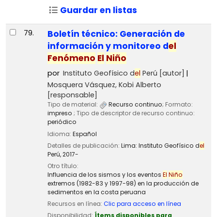
Guardar en listas
79.
Boletín técnico: Generación de
información y monitoreo d
el
Fenómeno
El
Niño
por
Instituto Geofísico d
el
Perú
[autor]
Mosquera Vásquez, Kobi Alberto
[responsable]
Tipo de material:
Recurso continuo
; Formato:
impreso
; Tipo de descriptor de recurso continuo:
periódico
Idioma:
Español
Detalles de publicación:
Lima:
Instituto Geofísico d
el
Perú,
2017-
Otro título:
Influencia de los sismos y los eventos
El
Niño
extremos (1982-83 y 1997-98) en la producción de
sedimentos en la costa peruana
Recursos en línea:
Clic para acceso en línea
Disponibilidad:
Ítems disponibles para