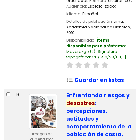
ordenador
; Formato:
electrónico
;
Audiencia:
Especializado;
Idioma:
Español
Detalles de publicación:
Lima:
Academia Nacional de Ciencias,
2010
Disponibilidad:
Ítems
disponibles para préstamo:
Mayorazgo
(2)
Signatura
topográfica:
CD/550/S8/Ej.1, ..
.
Guardar en listas
19.
Enfrentando riesgos y
desastres
:
percepciones,
actitudes y
comportamiento de la
población de costa,
Imagen de
cubierta local