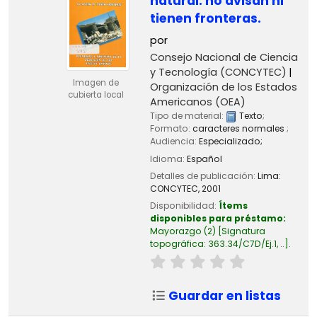
natural: no avisan ni
tienen fronteras.
por
Consejo Nacional de Ciencia
y Tecnología (CONCYTEC)
Imagen de
Organización de los Estados
cubierta local
Americanos (OEA)
Tipo de material:
Texto
;
Formato:
caracteres normales
;
Audiencia:
Especializado;
Idioma:
Español
Detalles de publicación:
Lima:
CONCYTEC,
2001
Disponibilidad:
Ítems
disponibles para préstamo:
Mayorazgo
(2)
Signatura
topográfica:
363.34/C7D/Ej.1, ..
.
Guardar en listas