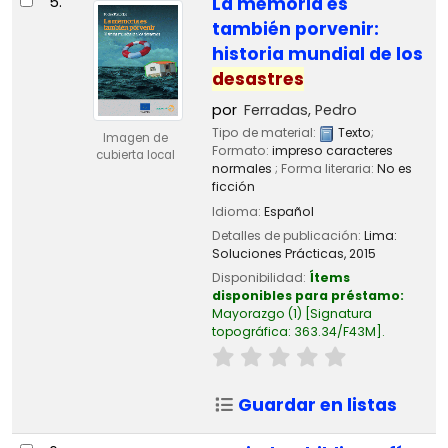
5.
La memoria es
también porvenir:
historia mundial de los
desastres
por
Ferradas, Pedro
Tipo de material:
Texto
;
Imagen de
Formato:
impreso caracteres
cubierta local
normales
; Forma literaria:
No es
ficción
Idioma:
Español
Detalles de publicación:
Lima:
Soluciones Prácticas,
2015
Disponibilidad:
Ítems
disponibles para préstamo:
Mayorazgo
(1)
Signatura
topográfica:
363.34/F43M
.
Guardar en listas