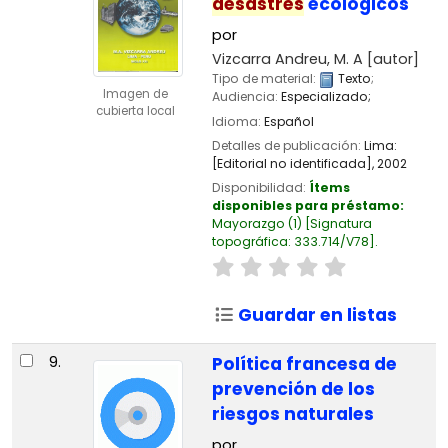
desastres
ecológicos
por
Vizcarra Andreu, M. A
[autor]
Tipo de material:
Texto
;
Imagen de
Audiencia:
Especializado;
cubierta local
Idioma:
Español
Detalles de publicación:
Lima:
[Editorial no identificada],
2002
Disponibilidad:
Ítems
disponibles para préstamo:
Mayorazgo
(1)
Signatura
topográfica:
333.714/V78
.
Guardar en listas
9.
Política francesa de
prevención de los
riesgos naturales
por