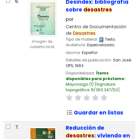
6.
Desindex: bibliografía
sobre
desastres
por
Centro de Documentación
de
Desastres
Tipo de material:
Texto
;
Imagen de
Audiencia:
Especializado;
cubierta local
Idioma:
Español
Detalles de publicación:
San José:
OPS,
1993
Disponibilidad:
Ítems
disponibles para préstamo:
Mayorazgo
(1)
Signatura
topográfica:
R/363.347/D2
.
Guardar en listas
7.
Reducción de
desastres
: viviendo en