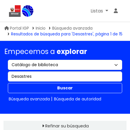
Listas
Biblioteca IGP
Portal IGP
Inicio
Búsqueda avanzada
Resultados de búsqueda para 'Desastres', página 1 de 15
Empecemos a
explorar
Buscar
Búsqueda avanzada
Búsqueda de autoridad
Refinar su búsqueda