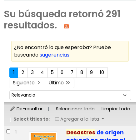
Su búsqueda retornó 291
resultados.
¿No encontró lo que esperaba? Pruebe
buscando
sugerencias
Ordenar
1
2
3
4
5
6
7
8
9
10
Siguiente
Último
Ordenar por:
De-resaltar
Seleccionar todo
Limpiar todo
Select titles to:
Agregar a la lista
Resultados
1.
Desastres
de origen