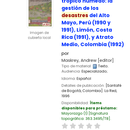
trópico húmedo: la
gestión de los
desastres
del Alto
Mayo, Perú (1990 y
1991), Limón, Costa
Imagen de
Rica (1991), y Atrato
cubierta local
Medio, Colombia (1992)
por
Maskrey, Andrew
[editor]
Tipo de material:
Texto
;
Audiencia:
Especializado;
Idioma:
Español
Detalles de publicación:
[Santafé
de Bogotá, Colombia]:
La Red,
1996
Disponibilidad:
Ítems
disponibles para préstamo:
Mayorazgo
(1)
Signatura
topográfica:
363.3495/T8
.