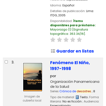
Idioma:
Español
Detalles de publicación:
Lima:
ITDG,
2005
Disponibilidad:
Ítems
disponibles para préstamo:
Mayorazgo
(1)
Signatura
topográfica:
363.34/I6
.
Guardar en listas
3.
Fenómeno El Niño,
1997-1998
por
Organización Panamericana
de la Salud
Series
Crónica de
desastres
; 8
Imagen de
Tipo de material:
Texto
; Forma
cubierta local
literaria:
No es ficción
; Audiencia:
Especializado;