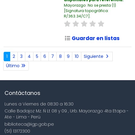
Mayorazgo: No se presta
(1)
Signatura topográfica:
R/363.34/C7
.
Guardar en listas
1
2
3
4
5
6
7
8
9
10
Siguiente
Último
Contáctanos
Lunes a Viernes de 08:30 a 16:30
Calle Badajoz Mz. Ñ Lt 08 y 09 , Urb. Mayorazgo 4ta Etapa -
Ate - Lima - Perú
biblioteca@igp.gob.pe
(51) 13172300