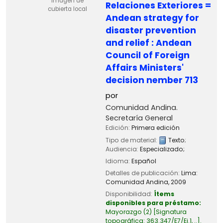
Imagen de
Relaciones Exteriores =
cubierta local
Andean strategy for
disaster prevention
and relief : Andean
Council of Foreign
Affairs Ministers'
decision nember 713
por
Comunidad Andina.
Secretaría General
Edición:
Primera edición
Tipo de material:
Texto
;
Audiencia:
Especializado;
Idioma:
Español
Detalles de publicación:
Lima:
Comunidad Andina,
2009
Disponibilidad:
Ítems
disponibles para préstamo:
Mayorazgo
(2)
Signatura
topográfica:
363.347/E7/Ej.1, ..
.