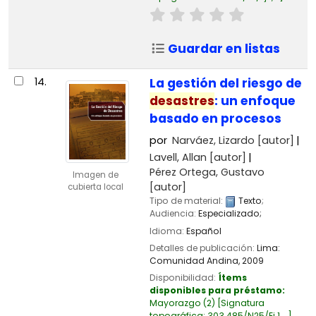
Guardar en listas
14.
La gestión del riesgo de
desastres
: un enfoque
basado en procesos
por
Narváez, Lizardo
[autor]
Lavell, Allan
[autor]
Pérez Ortega, Gustavo
Imagen de
[autor]
cubierta local
Tipo de material:
Texto
;
Audiencia:
Especializado;
Idioma:
Español
Detalles de publicación:
Lima:
Comunidad Andina,
2009
Disponibilidad:
Ítems
disponibles para préstamo:
Mayorazgo
(2)
Signatura
topográfica:
303.485/N25/Ej.1, ..
.