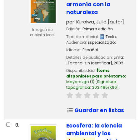
armonía con la
naturaleza
por
Kuroiwa, Julio
[autor]
Edición:
Primera edición
Imagen de
cubierta local
Tipo de material:
Texto
;
Audiencia:
Especializado;
Idioma:
Español
Detalles de publicación:
Lima:
[Editorial sin identificar],
2002
Disponibilidad:
Ítems
disponibles para préstamo:
Mayorazgo
(1)
Signatura
topográfica:
303.485/K96
.
Guardar en listas
8.
Ecosfera: la ciencia
ambiental y los