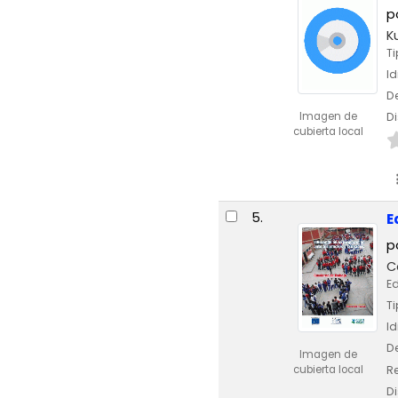
p
K
Ti
I
De
Imagen de
Di
cubierta local
5.
E
p
C
Ed
Ti
I
De
Imagen de
Re
cubierta local
Di