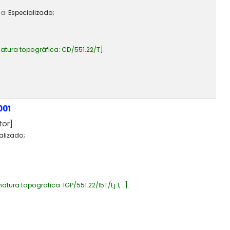
ia:
Especializado;
atura topográfica:
CD/551.22/T
.
001
tor]
alizado;
natura topográfica:
IGP/551.22/I5T/Ej.1, ..
.