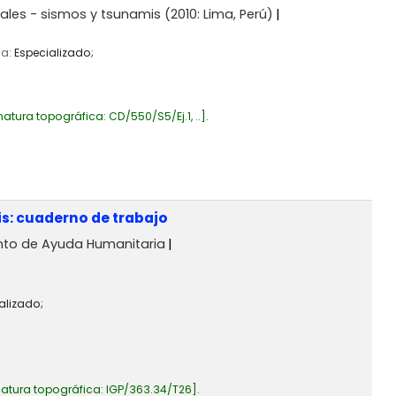
ales - sismos y tsunamis
(2010: Lima, Perú)
ia:
Especializado;
natura topográfica:
CD/550/S5/Ej.1, ..
.
s: cuaderno de trabajo
to de Ayuda Humanitaria
alizado;
atura topográfica:
IGP/363.34/T26
.