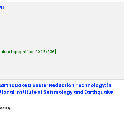
II
atura topográfica:
904.5/S36
.
Earthquake Disaster Reduction Technology: in
tional Institute of Seismology and Earthquake
eering