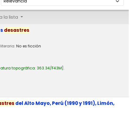
 la lista
os
desastres
literaria:
No es ficción
atura topográfica:
363.34/F43M
.
astres
del Alto Mayo, Perú (1990 y 1991), Limón,