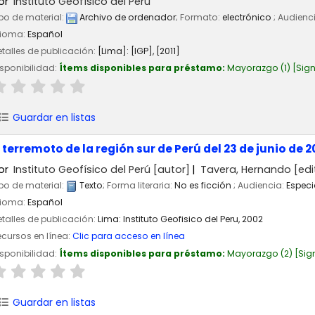
or
Instituto Geofísico del Perú
po de material:
Archivo de ordenador
; Formato:
electrónico
; Audienc
dioma:
Español
talles de publicación:
[Lima]:
[IGP],
[2011]
sponibilidad:
Ítems disponibles para préstamo:
Mayorazgo
(1)
Sign
Guardar en listas
l terremoto de la región sur de Perú del 23 de junio de 2
or
Instituto Geofísico del Perú
[autor]
Tavera, Hernando
[edi
po de material:
Texto
; Forma literaria:
No es ficción
; Audiencia:
Especi
dioma:
Español
talles de publicación:
Lima:
Instituto Geofisico del Peru,
2002
cursos en línea:
Clic para acceso en línea
sponibilidad:
Ítems disponibles para préstamo:
Mayorazgo
(2)
Sig
Guardar en listas