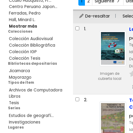
Ccallo Huaquisto, Fr...
1
2
Siguiente
Úl
Centro Peruano Japon...
Ferradas, Pedro
De-resaltar
Sele
Hall, Minard L.
Resultados
Mostrar más
1.
L
Colecciones
p
Colección Audiovisual
Ti
Colección Bibliográfica
Colección IGP
I
Colección Tesis
De
Bibliotecas depositarias
Di
Jicamarca
Imagen de
Mayorazgo
cubierta local
Tipos de ítem
Archivos de Computadora
Libros
2.
T
Tesis
C
Series
Estudios de geografí...
p
Investigaciones
Ti
Lugares
I