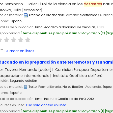
or
Seminario - Taller: El rol de la ciencia en los
desastres
natur
uroiwa, Julio
[expositor]
po de material:
Archivo de ordenador
; Formato:
electrónico
; Audienc
dioma:
Español
talles de publicación:
Lima:
Academia Nacional de Ciencias,
2010
sponibilidad:
Ítems disponibles para préstamo:
Mayorazgo
(2)
Sig
Guardar en listas
ducando en la preparación ante terremotos y tsunami
or
Tavera, Hernando
[autor]
Comisión Europea. Departamen
ooperazione Internazionale
Instituto Geofísico del Perú
ición:
Segunda edición
po de material:
Texto
; Forma literaria:
No es ficción
; Audiencia:
Especi
dioma:
Español
talles de publicación:
Lima:
Instituto Geofísico del Perú,
2010
cursos en línea:
Clic para acceso en línea
sponibilidad:
Ítems disponibles para préstamo:
Mayorazgo
(1)
Sign