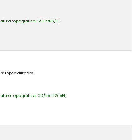
atura topográfica:
551.2286/T
.
ia:
Especializado;
atura topográfica:
CD/551.22/I5N
.