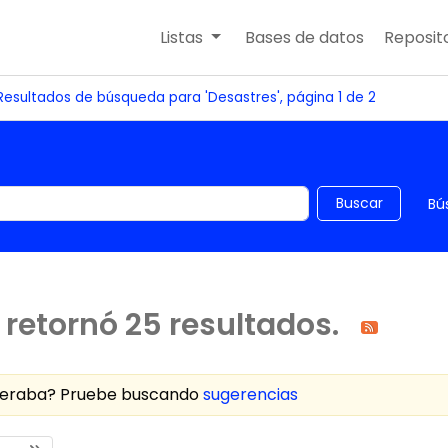
Listas
Bases de datos
Reposito
Resultados de búsqueda para 'Desastres', página 1 de 2
 el catálogo por palabra clave
Buscar
Bú
retornó 25 resultados.
speraba? Pruebe buscando
sugerencias