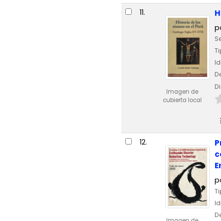
11.
H
p
Se
Ti
I
De
Di
Imagen de
cubierta local
12.
P
c
E
p
Ti
I
De
Imagen de