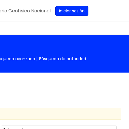
rio Geofísico Nacional
Iniciar sesión
squeda avanzada
Búsqueda de autoridad
Ordenar por: