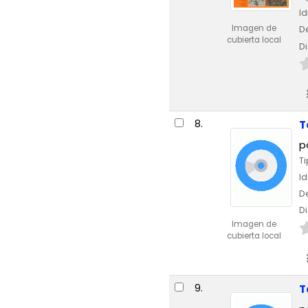
I
Imagen de
De
cubierta local
Di
8.
T
p
Ti
I
De
Di
Imagen de
cubierta local
9.
T