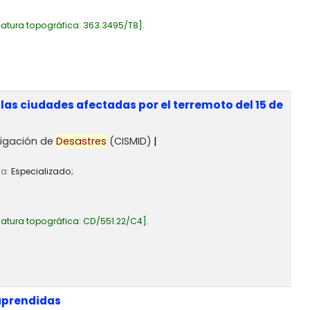
atura topográfica:
363.3495/T8
.
las ciudades afectadas por el terremoto del 15 de
tigación de
Desastres
(CISMID)
ia:
Especializado;
atura topográfica:
CD/551.22/C4
.
 aprendidas