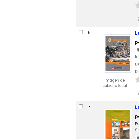
6.
L
p
Ti
I
De
Di
Imagen de
cubierta local
7.
L
p
E
Se
Ti