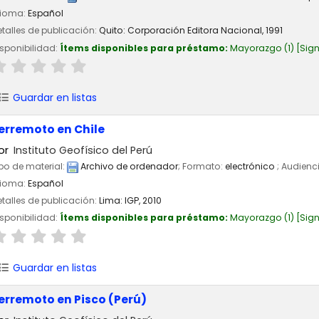
dioma:
Español
talles de publicación:
Quito:
Corporación Editora Nacional,
1991
sponibilidad:
Ítems disponibles para préstamo:
Mayorazgo
(1)
Sign
Guardar en listas
erremoto en Chile
or
Instituto Geofísico del Perú
po de material:
Archivo de ordenador
; Formato:
electrónico
; Audienc
dioma:
Español
talles de publicación:
Lima:
IGP,
2010
sponibilidad:
Ítems disponibles para préstamo:
Mayorazgo
(1)
Sign
Guardar en listas
erremoto en Pisco (Perú)