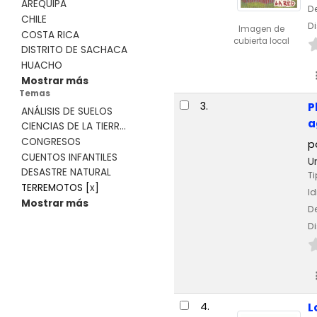
AREQUIPA
De
CHILE
Di
Imagen de
COSTA RICA
cubierta local
DISTRITO DE SACHACA
HUACHO
Mostrar más
Temas
3.
P
ANÁLISIS DE SUELOS
a
CIENCIAS DE LA TIERR...
CONGRESOS
p
CUENTOS INFANTILES
U
DESASTRE NATURAL
Ti
TERREMOTOS
[
x
]
I
Mostrar más
De
Di
4.
L