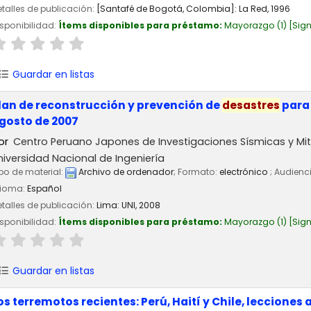
talles de publicación:
[Santafé de Bogotá, Colombia]:
La Red,
1996
sponibilidad:
Ítems disponibles para préstamo:
Mayorazgo
(1)
Sign
Guardar en listas
lan de reconstrucción y prevención de
desastres
para 
gosto de 2007
or
Centro Peruano Japones de Investigaciones Sísmicas y Mi
niversidad Nacional de Ingeniería
po de material:
Archivo de ordenador
; Formato:
electrónico
; Audienc
dioma:
Español
talles de publicación:
Lima:
UNI,
2008
sponibilidad:
Ítems disponibles para préstamo:
Mayorazgo
(1)
Sign
Guardar en listas
os terremotos recientes: Perú, Haití y Chile, lecciones