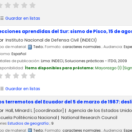
Guardar en listas
ecciones aprendidas del Sur: sismo de Pisco, 15 de ago
or
Instituto Nacional de Defensa Civil (INDECI)
po de material:
Texto
; Formato:
caracteres normales
; Audiencia:
Espe
dioma:
Español
talles de publicación:
Lima:
INDECI, Soluciones prácticas - ITDG,
2009
sponibilidad:
Ítems disponibles para préstamo:
Mayorazgo
(1)
Sign
Guardar en listas
os terremotos del Ecuador del 5 de marzo de 1987: de
or
Hall, Minard L
[coordinador]
Agencia de los Estados Unidos
scuela Politécnica Nacional
National Research Council
ries
Estudios de geografía
; 9
po de material:
Texto
; Formato:
caracteres normales
; Audiencia:
Espe