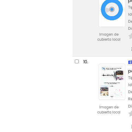
p
Ti
I
De
Di
Imagen de
cubierta local
10.
E
p
Ti
I
De
Re
Di
Imagen de
cubierta local