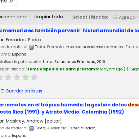
timo
ccionar todo
Limpiar todo
Select titles to:
Agregar a
a memoria es también porvenir: historia mundial de l
or
Ferradas, Pedro
po de material:
Texto
; Formato:
impreso caracteres normales
; Forma 
dioma:
Español
talles de publicación:
Lima:
Soluciones Prácticas,
2015
sponibilidad:
Ítems disponibles para préstamo:
Mayorazgo
(1)
Sign
Guardar en listas
erremotos en el trópico húmedo: la gestión de los
des
osta Rica (1991), y Atrato Medio, Colombia (1992)
or
Maskrey, Andrew
[editor]
po de material:
Texto
; Audiencia:
Especializado;
dioma:
Español