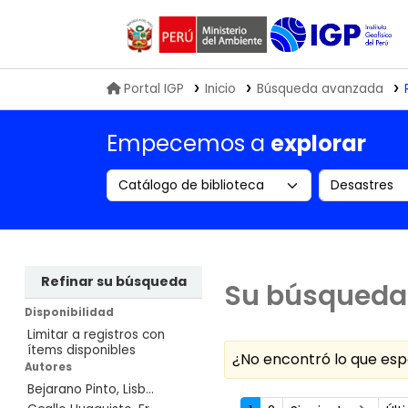
Biblioteca IGP
Portal IGP
Inicio
Búsqueda avanzada
Empecemos a
explorar
Search the catalog by:
Buscar en
Refinar su búsqueda
Su búsqueda 
Disponibilidad
Limitar a registros con
ítems disponibles
¿No encontró lo que e
Autores
Bejarano Pinto, Lisb...
Ordenar