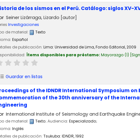
istoria de los sismos en el Perú. Catálogo: siglos XV-XV
or
Seiner Lizárraga, Lizardo
[autor]
ries
Investigaciones
po de material:
Texto
dioma:
Español
talles de publicación:
Lima:
Universidad de Lima, Fondo Editorial,
2009
sponibilidad:
Ítems disponibles para préstamo:
Mayorazgo
(1)
Sign
Guardar en listas
roceedings of the IDNDR International Symposium on 
ommemoration of the 30th anniversary of the Interna
ngineering
or
International Institute of Seismology and Earthquake Engin
po de material:
Texto
; Audiencia:
Especializado;
dioma:
Inglés
talles de publicación:
Tsukuba:
IDNDR,
1992