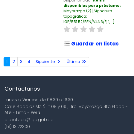
Disponibilidad:
Ítems
disponibles para préstamo:
Mayorazgo
(2)
Signatura
topográfica:
IGP/551.52/BEN/V4N3/Ej.1, ..
.
Guardar en listas
1
2
3
4
Siguiente
Último
Contáctanos
Lunes a Viernes de 08:30 a 16:30
Calle Badajoz Mz. Ñ Lt 08 y 09 , Urb. Mayorazgo 4ta Etapa -
Ate - Lima - Perú
biblioteca@igp.gob.pe
(51) 13172300