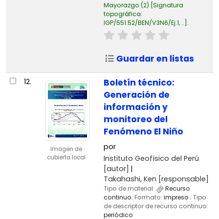
Mayorazgo
(2)
Signatura
topográfica:
IGP/551.52/BEN/V3N6/Ej.1, ..
.
Guardar en listas
12.
Boletín técnico:
Generación de
información y
monitoreo del
Fenómeno El Niño
por
Imagen de
Instituto Geofísico del Perú
cubierta local
[autor]
Takahashi, Ken
[responsable]
Tipo de material:
Recurso
continuo
; Formato:
impreso
; Tipo
de descriptor de recurso continuo:
periódico