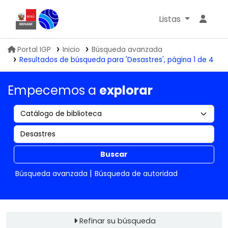
Listas
Biblioteca IGP
Portal IGP
Inicio
Búsqueda avanzada
Resultados de búsqueda para 'Desastres', página 1 de 4
Empecemos a
explorar
Buscar
Búsqueda avanzada
Búsqueda de autoridad
Refinar su búsqueda