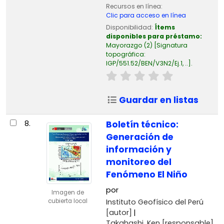
Recursos en línea:
Clic para acceso en línea
Disponibilidad:
Ítems
disponibles para préstamo:
Mayorazgo
(2)
Signatura
topográfica:
IGP/551.52/BEN/V3N2/Ej.1, ..
.
Guardar en listas
8.
Boletín técnico:
Generación de
información y
monitoreo del
Fenómeno El Niño
por
Imagen de
Instituto Geofísico del Perú
cubierta local
[autor]
Takahashi, Ken
[responsable]