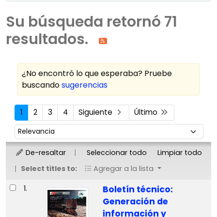
Su búsqueda retornó 71
resultados.
¿No encontró lo que esperaba? Pruebe
buscando
sugerencias
Ordenar
1
2
3
4
Siguiente
Último
Ordenar por:
De-resaltar
Seleccionar todo
Limpiar todo
Select titles to:
Agregar a la lista
Resultados
1.
Boletín técnico:
Generación de
información y