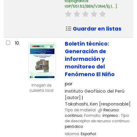
topográfica:
IGP/551.52/BEN/V3N4/Ej.1, ..
.
Guardar en listas
10.
Boletín técnico:
Generación de
información y
monitoreo del
Fenómeno El Niño
por
Imagen de
Instituto Geofísico del Perú
cubierta local
[autor]
Takahashi, Ken
[responsable]
Tipo de material:
Recurso
continuo
; Formato:
impreso
; Tipo
de descriptor de recurso continuo:
periódico
Idioma:
Español