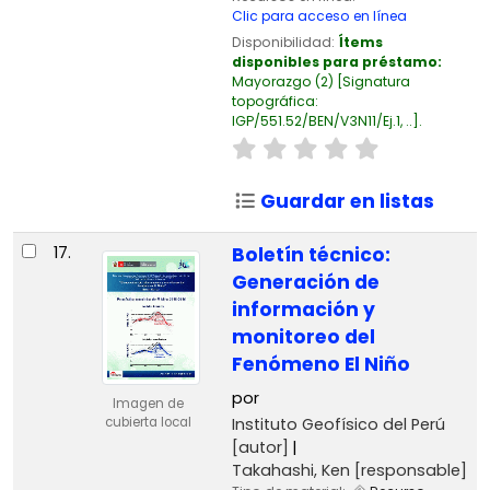
Clic para acceso en línea
Disponibilidad:
Ítems
disponibles para préstamo:
Mayorazgo
(2)
Signatura
topográfica:
IGP/551.52/BEN/V3N11/Ej.1, ..
.
Guardar en listas
17.
Boletín técnico:
Generación de
información y
monitoreo del
Fenómeno El Niño
por
Imagen de
Instituto Geofísico del Perú
cubierta local
[autor]
Takahashi, Ken
[responsable]