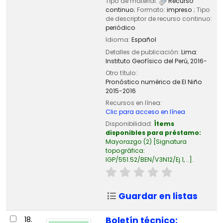
Tipo de material:
Recurso
continuo
; Formato:
impreso
; Tipo
de descriptor de recurso continuo:
periódico
Idioma:
Español
Detalles de publicación:
Lima:
Instituto Geofísico del Perú,
2016-
Otro título:
Pronóstico numérico de El Niño
2015-2016
Recursos en línea:
Clic para acceso en línea
Disponibilidad:
Ítems
disponibles para préstamo:
Mayorazgo
(2)
Signatura
topográfica:
IGP/551.52/BEN/V3N12/Ej.1, ..
.
Guardar en listas
18.
Boletín técnico: