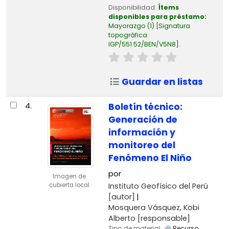
Disponibilidad:
Ítems
disponibles para préstamo:
Mayorazgo
(1)
Signatura
topográfica:
IGP/551.52/BEN/V5N8
.
Guardar en listas
4.
Boletín técnico:
Generación de
información y
monitoreo del
Fenómeno El Niño
por
Imagen de
Instituto Geofísico del Perú
cubierta local
[autor]
Mosquera Vásquez, Kobi
Alberto
[responsable]
Tipo de material:
Recurso