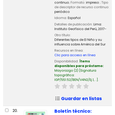
continuo
; Formato:
impreso
; Tipo
de descriptor de recurso continuo:
periódico
Idioma:
Español
Detalles de publicación:
Lima:
Instituto Geofísico del Perú,
2017-
Otro título:
Diferentes tipos de El Niño y su
influencia sobre América del Sur
Recursos en línea:
Clic para acceso en línea
Disponibilidad:
Ítems
disponibles para préstamo:
Mayorazgo
(2)
Signatura
topográfica:
IGP/551.52/BEN/V4N2/Ej.1, ..
.
Guardar en listas
20.
Boletín técnico: