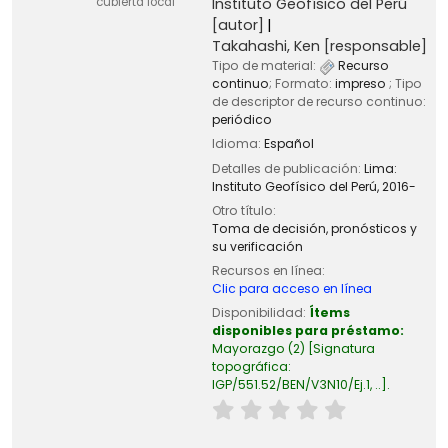
Instituto Geofísico del Perú
cubierta local
[autor]
Takahashi, Ken
[responsable]
Tipo de material:
Recurso
continuo
; Formato:
impreso
; Tipo
de descriptor de recurso continuo:
periódico
Idioma:
Español
Detalles de publicación:
Lima:
Instituto Geofísico del Perú,
2016-
Otro título:
Toma de decisión, pronósticos y
su verificación
Recursos en línea:
Clic para acceso en línea
Disponibilidad:
Ítems
disponibles para préstamo:
Mayorazgo
(2)
Signatura
topográfica:
IGP/551.52/BEN/V3N10/Ej.1, ..
.