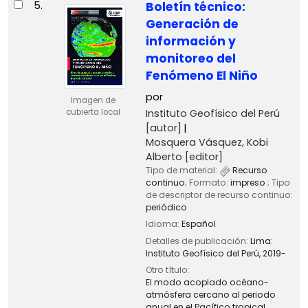
5.
Boletín técnico:
Generación de
información y
monitoreo del
Fenómeno El Niño
por
Imagen de
Instituto Geofísico del Perú
cubierta local
[autor]
Mosquera Vásquez, Kobi
Alberto
[editor]
Tipo de material:
Recurso
continuo
; Formato:
impreso
; Tipo
de descriptor de recurso continuo:
periódico
Idioma:
Español
Detalles de publicación:
Lima:
Instituto Geofísico del Perú,
2019-
Otro título:
El modo acoplado océano-
atmósfera cercano al periodo
anual en el Pacífico tropical