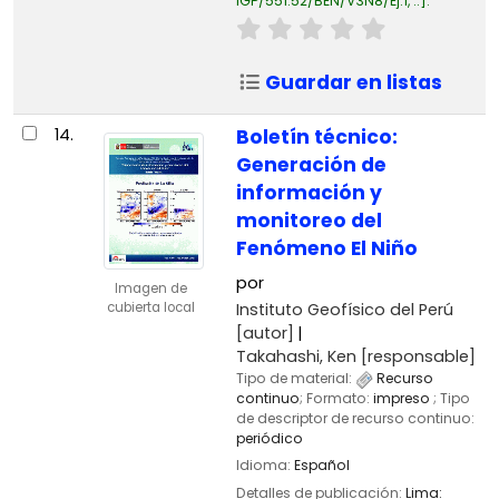
IGP/551.52/BEN/V3N8/Ej.1, ..
.
Guardar en listas
14.
Boletín técnico:
Generación de
información y
monitoreo del
Fenómeno El Niño
por
Imagen de
Instituto Geofísico del Perú
cubierta local
[autor]
Takahashi, Ken
[responsable]
Tipo de material:
Recurso
continuo
; Formato:
impreso
; Tipo
de descriptor de recurso continuo:
periódico
Idioma:
Español
Detalles de publicación:
Lima: