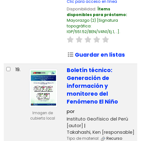
Clic para acceso en línea
Disponibilidad:
Ítems
disponibles para préstamo:
Mayorazgo
(2)
Signatura
topográfica:
IGP/551.52/BEN/V4N1/Ej.1, ..
.
Guardar en listas
19.
Boletín técnico:
Generación de
información y
monitoreo del
Fenómeno El Niño
por
Imagen de
Instituto Geofísico del Perú
cubierta local
[autor]
Takahashi, Ken
[responsable]
Tipo de material:
Recurso