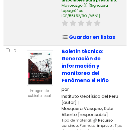
disponibles para préstamo:
Mayorazgo
(1)
Signatura
topográfica:
IGP/551.52/BOL/V5N1
.
Guardar en listas
2.
Boletín técnico:
Generación de
información y
monitoreo del
Fenómeno El Niño
por
Imagen de
Instituto Geofísico del Perú
cubierta local
[autor]
Mosquera Vásquez, Kobi
Alberto
[responsable]
Tipo de material:
Recurso
continuo
; Formato:
impreso
; Tipo