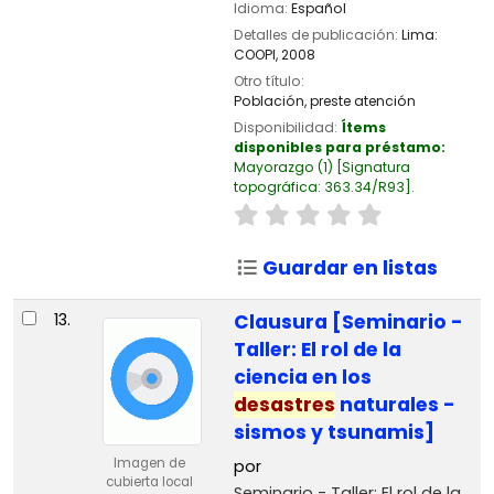
Idioma:
Español
Detalles de publicación:
Lima:
COOPI,
2008
Otro título:
Población, preste atención
Disponibilidad:
Ítems
disponibles para préstamo:
Mayorazgo
(1)
Signatura
topográfica:
363.34/R93
.
Guardar en listas
13.
Clausura [Seminario -
Taller: El rol de la
ciencia en los
desastres
naturales -
sismos y tsunamis]
Imagen de
por
cubierta local
Seminario - Taller: El rol de la