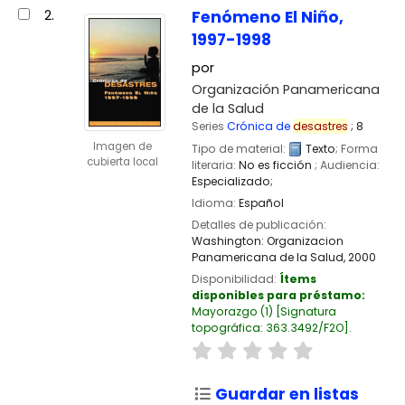
2.
Fenómeno El Niño,
1997-1998
por
Organización Panamericana
de la Salud
Series
Crónica de
desastres
; 8
Imagen de
Tipo de material:
Texto
; Forma
cubierta local
literaria:
No es ficción
; Audiencia:
Especializado;
Idioma:
Español
Detalles de publicación:
Washington:
Organizacion
Panamericana de la Salud,
2000
Disponibilidad:
Ítems
disponibles para préstamo:
Mayorazgo
(1)
Signatura
topográfica:
363.3492/F2O
.
Guardar en listas