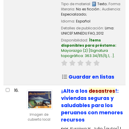
Tipo de material:
Texto
; Forma
literaria:
No es ficción
; Audiencia:
Especializado;
Idioma:
Español
Detalles de publicación:
Lima:
UNICEF:MINEDU:FAO,
2012
Disponibilidad:
Ítems
disponibles para préstamo:
Mayorazgo
(2)
Signatura
topográfica:
363.34/E5/Ej.1, ..
.
Guardar en listas
16.
¡Alto a los
desastres
!:
viviendas seguras y
saludables para los
peruanos con menores
Imagen de
recursos
cubierta local
por
Kuroiwa H., Julio
[autor]