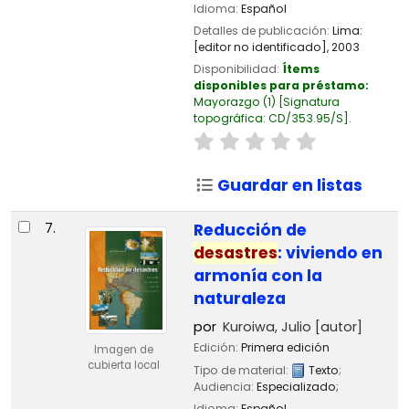
Idioma:
Español
Detalles de publicación:
Lima:
[editor no identificado],
2003
Disponibilidad:
Ítems
disponibles para préstamo:
Mayorazgo
(1)
Signatura
topográfica:
CD/353.95/S
.
Guardar en listas
7.
Reducción de
desastres
: viviendo en
armonía con la
naturaleza
por
Kuroiwa, Julio
[autor]
Edición:
Primera edición
Imagen de
cubierta local
Tipo de material:
Texto
;
Audiencia:
Especializado;
Idioma:
Español