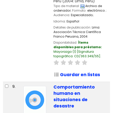
Perú
(2004: Lima, Perú)
Tipo de material:
Archivo de
ordenador
; Formato:
electrónico
;
Audiencia:
Especializado;
Idioma:
Español
Detalles de publicación:
Lima:
Asociación Técnica Científica
Franco Peruana,
2004
Disponibilidad:
Ítems
disponibles para préstamo:
Mayorazgo
(1)
Signatura
topográfica:
CD/363.349/S5
.
Guardar en listas
9.
Comportamiento
humano en
situaciones de
desastre