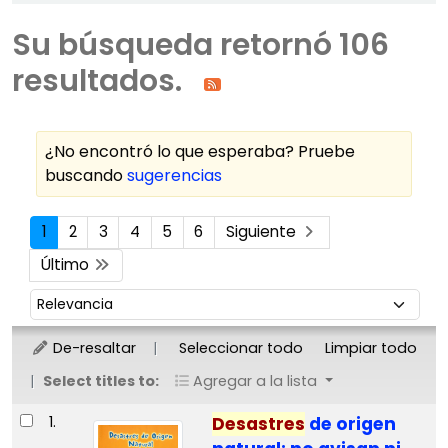
Su búsqueda retornó 106
resultados.
¿No encontró lo que esperaba? Pruebe
buscando
sugerencias
Ordenar
1
2
3
4
5
6
Siguiente
Último
Ordenar por:
De-resaltar
Seleccionar todo
Limpiar todo
Select titles to:
Agregar a la lista
Resultados
1.
Desastres
de origen