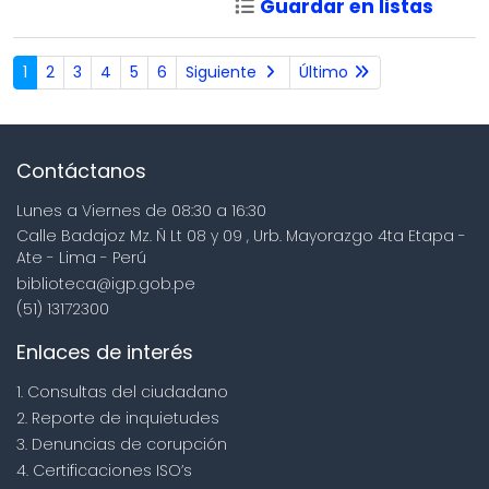
Guardar en listas
1
2
3
4
5
6
Siguiente
Último
Contáctanos
Lunes a Viernes de 08:30 a 16:30
Calle Badajoz Mz. Ñ Lt 08 y 09 , Urb. Mayorazgo 4ta Etapa -
Ate - Lima - Perú
biblioteca@igp.gob.pe
(51) 13172300
Enlaces de interés
1. Consultas del ciudadano
2. Reporte de inquietudes
3. Denuncias de corupción
4. Certificaciones ISO’s