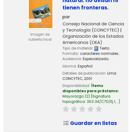
natural: no avisan ni
tienen fronteras.
por
Consejo Nacional de Ciencia
y Tecnología (CONCYTEC)
Imagen de
Organización de los Estados
cubierta local
Americanos (OEA)
Tipo de material:
Texto
;
Formato:
caracteres normales
;
Audiencia:
Especializado;
Idioma:
Español
Detalles de publicación:
Lima:
CONCYTEC,
2001
Disponibilidad:
Ítems
disponibles para préstamo:
Mayorazgo
(2)
Signatura
topográfica:
363.34/C7D/Ej.1, ..
.
Guardar en listas