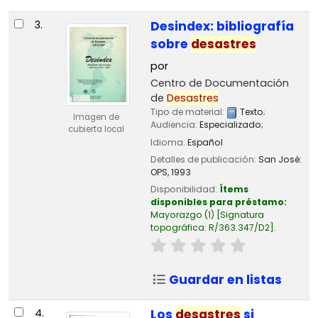
3.
Desindex: bibliografía
sobre
desastres
por
Centro de Documentación
de
Desastres
Tipo de material:
Texto
;
Imagen de
Audiencia:
Especializado;
cubierta local
Idioma:
Español
Detalles de publicación:
San José:
OPS,
1993
Disponibilidad:
Ítems
disponibles para préstamo:
Mayorazgo
(1)
Signatura
topográfica:
R/363.347/D2
.
Guardar en listas
4.
Los
desastres
si