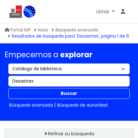
Listas
Biblioteca IGP
Portal IGP
Inicio
Búsqueda avanzada
Resultados de búsqueda para 'Desastres', página 1 de 6
Empecemos a
explorar
Buscar
Búsqueda avanzada
Búsqueda de autoridad
Refinar su búsqueda