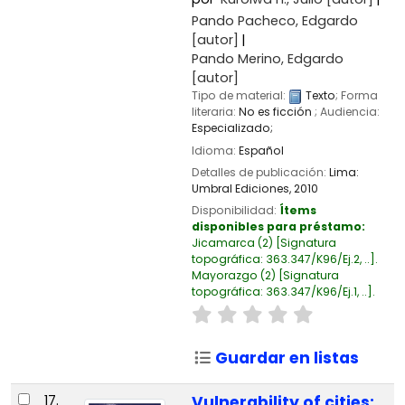
Pando Pacheco, Edgardo
[autor]
Pando Merino, Edgardo
[autor]
Tipo de material:
Texto
; Forma
literaria:
No es ficción
; Audiencia:
Especializado;
Idioma:
Español
Detalles de publicación:
Lima:
Umbral Ediciones,
2010
Disponibilidad:
Ítems
disponibles para préstamo:
Jicamarca
(2)
Signatura
topográfica:
363.347/K96/Ej.2, ..
.
Mayorazgo
(2)
Signatura
topográfica:
363.347/K96/Ej.1, ..
.
Guardar en listas
17.
Vulnerability of cities: