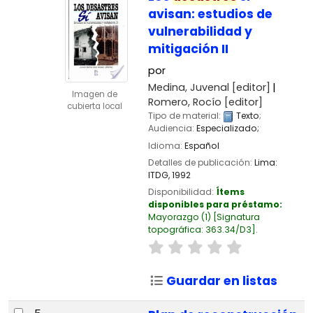
avisan: estudios de
vulnerabilidad y
mitigación II
por
Medina, Juvenal
[editor]
Imagen de
Romero, Rocío
[editor]
cubierta local
Tipo de material:
Texto
;
Audiencia:
Especializado;
Idioma:
Español
Detalles de publicación:
Lima:
ITDG,
1992
Disponibilidad:
Ítems
disponibles para préstamo:
Mayorazgo
(1)
Signatura
topográfica:
363.34/D3
.
Guardar en listas