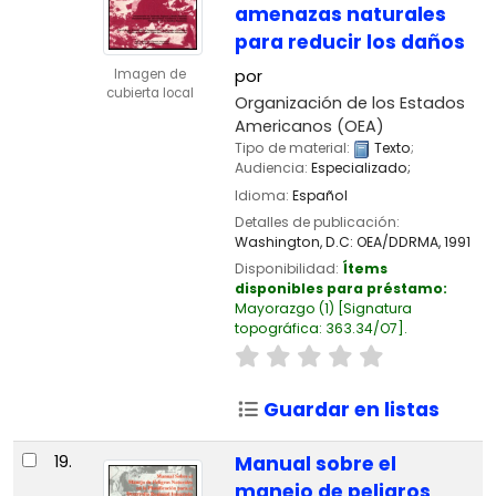
amenazas naturales
para reducir los daños
Imagen de
por
cubierta local
Organización de los Estados
Americanos (OEA)
Tipo de material:
Texto
;
Audiencia:
Especializado;
Idioma:
Español
Detalles de publicación:
Washington, D.C:
OEA/DDRMA,
1991
Disponibilidad:
Ítems
disponibles para préstamo:
Mayorazgo
(1)
Signatura
topográfica:
363.34/O7
.
Guardar en listas
19.
Manual sobre el
manejo de peligros