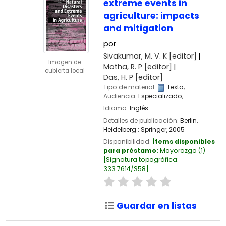
extreme events in
agriculture: impacts
and mitigation
por
Sivakumar, M. V. K
[editor]
Imagen de
Motha, R. P
[editor]
cubierta local
Das, H. P
[editor]
Tipo de material:
Texto
;
Audiencia:
Especializado;
Idioma:
Inglés
Detalles de publicación:
Berlin,
Heidelberg :
Springer,
2005
Disponibilidad:
Ítems disponibles
para préstamo:
Mayorazgo
(1)
Signatura topográfica:
333.7614/S58
.
Guardar en listas