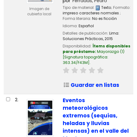
por
Ferradas, Pedro
Tipo de material:
Texto
; Formato:
Imagen de
impreso caracteres normales
;
cubierta local
Forma literaria:
No es ficción
Idioma:
Español
Detalles de publicación:
Lima:
Soluciones Prácticas,
2015
Disponibilidad:
Ítems disponibles
para préstamo:
Mayorazgo
(1)
Signatura topográfica:
363.34/F43M
.
Guardar en listas
2.
Eventos
meteorológicos
extremos (sequías,
heladas y lluvias
intensas) en el valle del