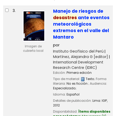
3.
Manejo de riesgos de
desastres
ante eventos
meteorológicos
extremos en el valle del
Mantaro
por
Imagen de
Instituto Geofísico del Perú
cubierta local
Martínez, Alejandra G
[editor]
International Development
Research Centre (IDRC)
Edición:
Primera edición
Tipo de material:
Texto
; Forma
literaria:
No es ficción
; Audiencia:
Especializado;
Idioma:
Español
Detalles de publicación:
Lima:
IGP,
2012
Disponibilidad:
Ítems disponibles