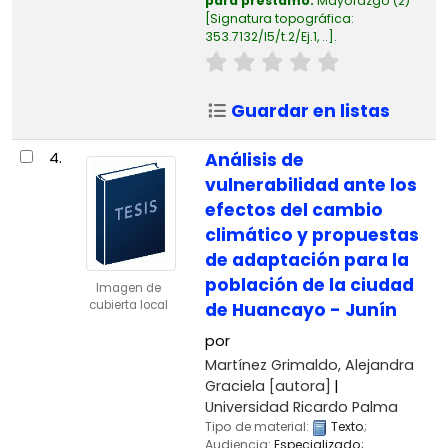
para préstamo:
Mayorazgo
(2)
Signatura topográfica:
353.7132/I5/t.2/Ej.1, ..
.
Guardar en listas
4.
Análisis de
vulnerabilidad ante los
efectos del cambio
climático y propuestas
de adaptación para la
población de la ciudad
Imagen de
cubierta local
de Huancayo - Junín
por
Martínez Grimaldo, Alejandra
Graciela
[autora]
Universidad Ricardo Palma
Tipo de material:
Texto
;
Audiencia:
Especializado;