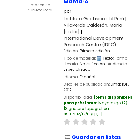
Mantaro
Imagen de
cubierta local
por
Instituto Geofísico del Perú
Villaverde Calderón, María
[autor]
International Development
Research Centre (IDRC)
Edición:
Primera edición
Tipo de material:
Texto
; Forma
literaria:
No es ficción
; Audiencia:
Especializado;
Idioma:
Español
Detalles de publicación:
Lima:
IGP,
2012
Disponibilidad:
Ítems disponibles
para préstamo:
Mayorazgo
(2)
Signatura topográfica:
353.7132/I5/t.1/Ej.1, ..
.
Guardar en listas