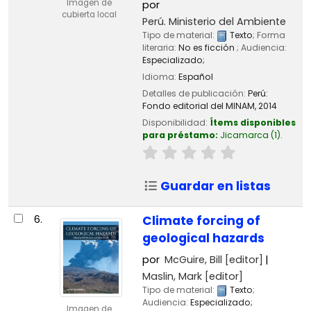
Imagen de
por
cubierta local
Perú. Ministerio del Ambiente
Tipo de material:
Texto
; Forma
literaria:
No es ficción
; Audiencia:
Especializado;
Idioma:
Español
Detalles de publicación:
Perú:
Fondo editorial del MINAM,
2014
Disponibilidad:
Ítems disponibles
para préstamo:
Jicamarca
(1).
Guardar en listas
6.
Climate forcing of
geological hazards
por
McGuire, Bill
[editor]
Maslin, Mark
[editor]
Tipo de material:
Texto
;
Audiencia:
Especializado;
Imagen de