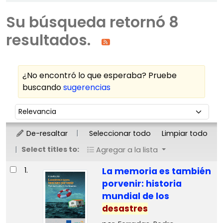
Su búsqueda retornó 8
resultados.
¿No encontró lo que esperaba? Pruebe
buscando
sugerencias
Ordenar
Ordenar por:
De-resaltar
Seleccionar todo
Limpiar todo
Select titles to:
Agregar a la lista
Resultados
1.
La memoria es también
porvenir: historia
mundial de los
desastres