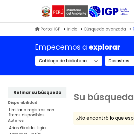
Biblioteca IGP
Portal IGP
Inicio
Búsqueda avanzada
Empecemos a
explorar
Search the catalog by:
Buscar en
Refinar su búsqueda
Su búsqueda 
Disponibilidad
Limitar a registros con
ítems disponibles
¿No encontró lo que e
Autores
Arias Giraldo, Ligia...
Ordenar