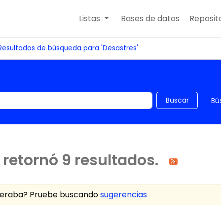
Listas
Bases de datos
Reposito
Resultados de búsqueda para 'Desastres'
 el catálogo por palabra clave
Buscar
Bú
retornó 9 resultados.
speraba? Pruebe buscando
sugerencias