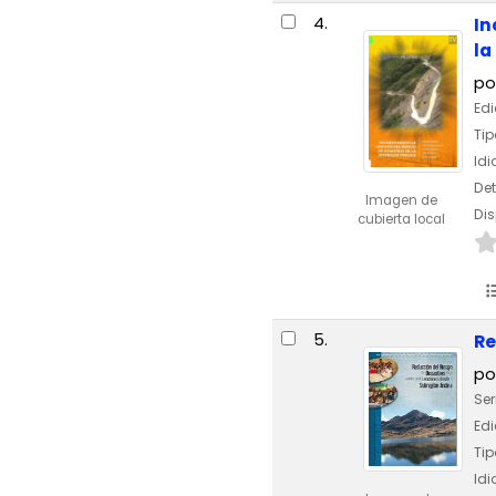
4.
In
la
po
Edi
Tip
Id
Det
Imagen de
Dis
cubierta local
5.
Re
po
Ser
Edi
Tip
Id