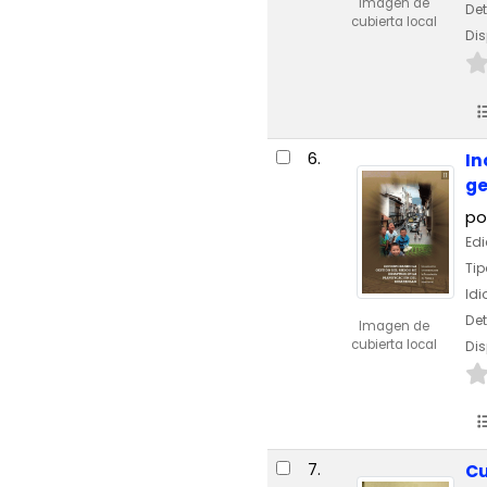
Imagen de
Det
cubierta local
Dis
6.
In
ge
po
Edi
Tip
Id
Det
Imagen de
cubierta local
Dis
7.
Cu