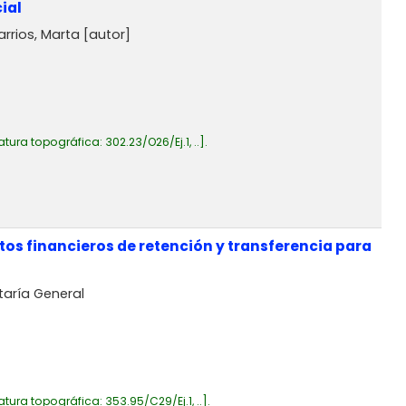
ial
arrios, Marta
[autor]
atura topográfica:
302.23/O26/Ej.1, ..
.
tos financieros de retención y transferencia para
aría General
atura topográfica:
353.95/C29/Ej.1, ..
.