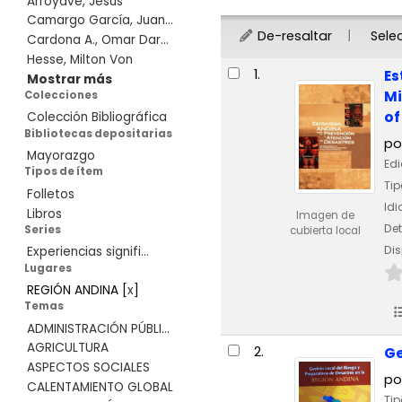
Arroyave, Jesús
Camargo García, Juan...
De-resaltar
Sele
Cardona A., Omar Dar...
Hesse, Milton Von
Resultados
1.
Es
Mostrar más
Mi
Colecciones
of
Colección Bibliográfica
Bibliotecas depositarias
po
Mayorazgo
Edi
Tipos de ítem
Tip
Folletos
Id
Libros
Imagen de
Det
Series
cubierta local
Dis
Experiencias signifi...
Lugares
REGIÓN ANDINA
[
x
]
Temas
ADMINISTRACIÓN PÚBLI...
AGRICULTURA
2.
Ge
ASPECTOS SOCIALES
po
CALENTAMIENTO GLOBAL
Tip