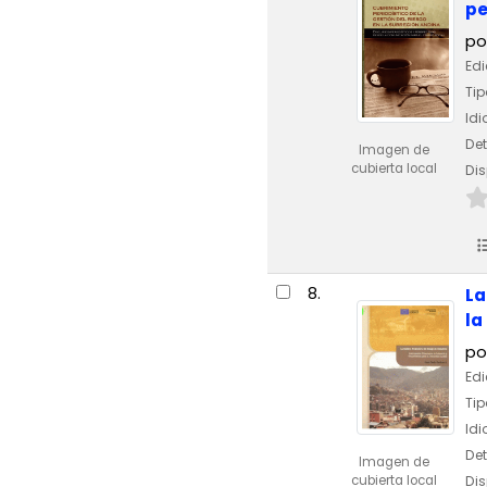
pe
po
Edi
Tip
Id
Det
Imagen de
cubierta local
Dis
8.
La
la
po
Edi
Tip
Id
Det
Imagen de
cubierta local
Dis