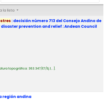
 la lista
stres
: decisión número 713 del Consejo Andino de
 disaster prevention and relief : Andean Council
atura topográfica:
363.347/E7/Ej.1, ..
.
a región andina