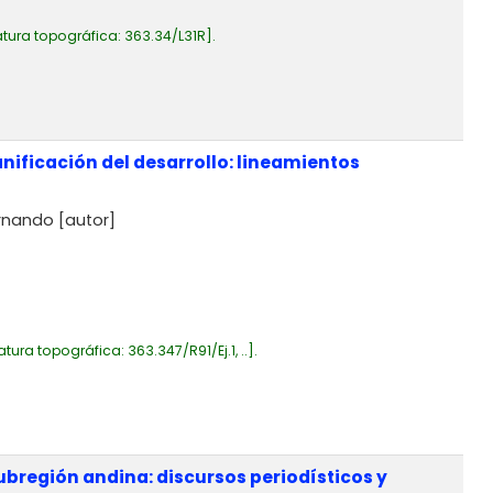
tura topográfica:
363.34/L31R
.
anificación del desarrollo: lineamientos
ernando
[autor]
atura topográfica:
363.347/R91/Ej.1, ..
.
subregión andina: discursos periodísticos y