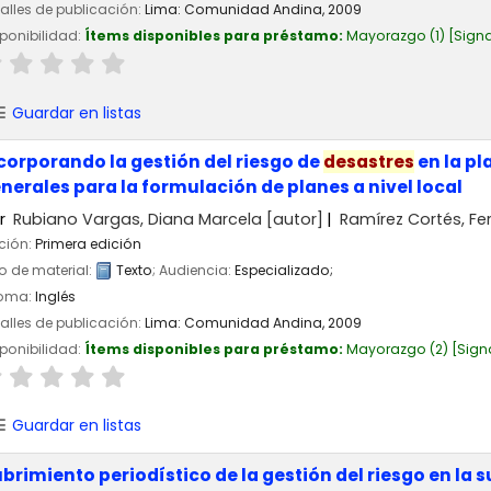
alles de publicación:
Lima:
Comunidad Andina,
2009
ponibilidad:
Ítems disponibles para préstamo:
Mayorazgo
(1)
Signa
Guardar en listas
corporando la gestión del riesgo de
desastres
en la pl
nerales para la formulación de planes a nivel local
r
Rubiano Vargas, Diana Marcela
[autor]
Ramírez Cortés, F
ción:
Primera edición
o de material:
Texto
; Audiencia:
Especializado;
ioma:
Inglés
alles de publicación:
Lima:
Comunidad Andina,
2009
ponibilidad:
Ítems disponibles para préstamo:
Mayorazgo
(2)
Sign
Guardar en listas
brimiento periodístico de la gestión del riesgo en la 