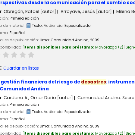
rspectivas desde la comunicación para el cambio soc
r
Obregón, Rafael
[autor]
Arroyave, Jesús
[autor]
Milena B
ción:
Primera edición
o de material:
Texto
; Audiencia:
Especializado;
ioma:
Español
alles de publicación:
Lima:
Comunidad Andina,
2009
ponibilidad:
Ítems disponibles para préstamo:
Mayorazgo
(2)
Sign
Guardar en listas
 gestión financiera del riesgo de
desastres
: instrumen
 Comunidad Andina
r
Cardona A., Omar Darío
[autor]
Comunidad Andina. Secret
ción:
Primera edición
o de material:
Texto
; Audiencia:
Especializado;
ioma:
Español
alles de publicación:
Lima:
Comunidad Andina,
2009
ponibilidad:
Ítems disponibles para préstamo:
Mayorazgo
(2)
Sign