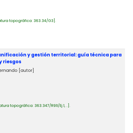
tura topográfica:
363.34/G3
.
anificación y gestión territorial: guía técnica para
y riesgos
Fernando
[autor]
atura topográfica:
363.347/R91I/Ej.1, ..
.