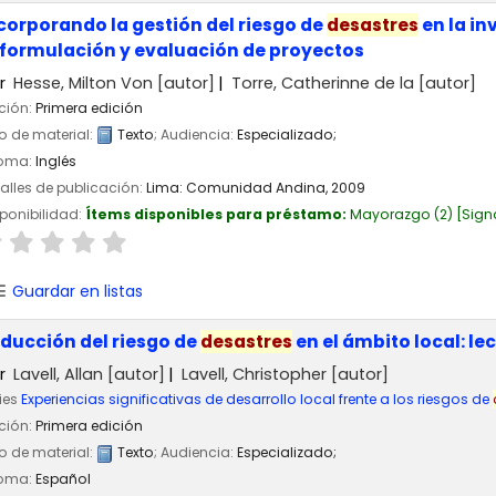
corporando la gestión del riesgo de
desastres
en la in
 formulación y evaluación de proyectos
r
Hesse, Milton Von
[autor]
Torre, Catherinne de la
[autor]
ción:
Primera edición
o de material:
Texto
; Audiencia:
Especializado;
ioma:
Inglés
alles de publicación:
Lima:
Comunidad Andina,
2009
ponibilidad:
Ítems disponibles para préstamo:
Mayorazgo
(2)
Sign
Guardar en listas
ducción del riesgo de
desastres
en el ámbito local: l
r
Lavell, Allan
[autor]
Lavell, Christopher
[autor]
ies
Experiencias significativas de desarrollo local frente a los riesgos de
ción:
Primera edición
o de material:
Texto
; Audiencia:
Especializado;
ioma:
Español