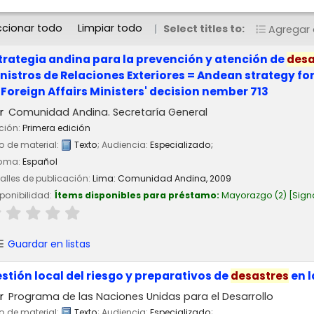
ccionar todo
Limpiar todo
Select titles to:
Agregar a
trategia andina para la prevención y atención de
desa
nistros de Relaciones Exteriores = Andean strategy for
 Foreign Affairs Ministers' decision nember 713
r
Comunidad Andina. Secretaría General
ción:
Primera edición
o de material:
Texto
; Audiencia:
Especializado;
ioma:
Español
alles de publicación:
Lima:
Comunidad Andina,
2009
ponibilidad:
Ítems disponibles para préstamo:
Mayorazgo
(2)
Sign
Guardar en listas
stión local del riesgo y preparativos de
desastres
en l
r
Programa de las Naciones Unidas para el Desarrollo
o de material:
Texto
; Audiencia:
Especializado;