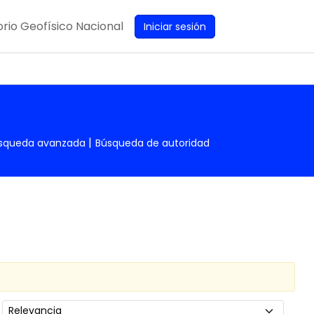
rio Geofísico Nacional
Iniciar sesión
squeda avanzada
Búsqueda de autoridad
Ordenar por: