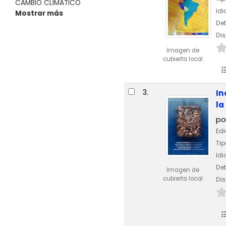
CAMBIO CLIMÁTICO
Id
Mostrar más
Det
Dis
Imagen de
cubierta local
3.
In
la
po
Edi
Tip
Id
Det
Imagen de
cubierta local
Dis