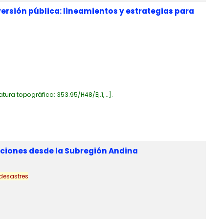
versión pública: lineamientos y estrategias para
atura topográfica:
353.95/H48/Ej.1, ..
.
ecciones desde la Subregión Andina
desastres