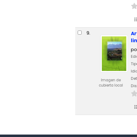
9.
Ar
li
po
Edi
Tip
Id
Det
Imagen de
cubierta local
Dis