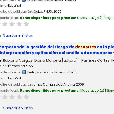
ioma:
Español
alles de publicación:
Quito:
PNUD,
2005
ponibilidad:
Ítems disponibles para préstamo:
Mayorazgo
(1)
Signa
Guardar en listas
corporando la gestión del riesgo de
desastres
en la pl
 interpretación y aplicación del análisis de amenazas 
r
Rubiano Vargas, Diana Marcela
[autora]
Ramírez Cortés, 
ción:
Primera edición
o de material:
Texto
; Audiencia:
Especializado;
ioma:
Español
alles de publicación:
Lima:
Comunidad Andina,
2009
ponibilidad:
Ítems disponibles para préstamo:
Mayorazgo
(2)
Sign
Guardar en listas