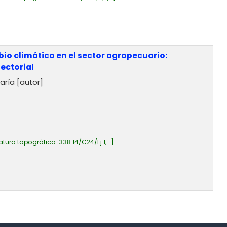
bio climático en el sector agropecuario:
sectorial
María
[autor]
atura topográfica:
338.14/C24/Ej.1, ..
.