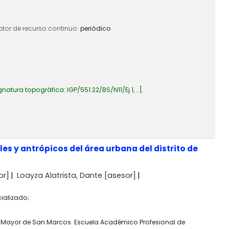
iptor de recurso continuo:
periódico
gnatura topográfica:
IGP/551.22/BS/N11/Ej.1, ..
.
es y antrópicos del área urbana del distrito de
or]
Loayza Alatrista, Dante
[asesor]
ializado;
l Mayor de San Marcos. Escuela Académico Profesional de