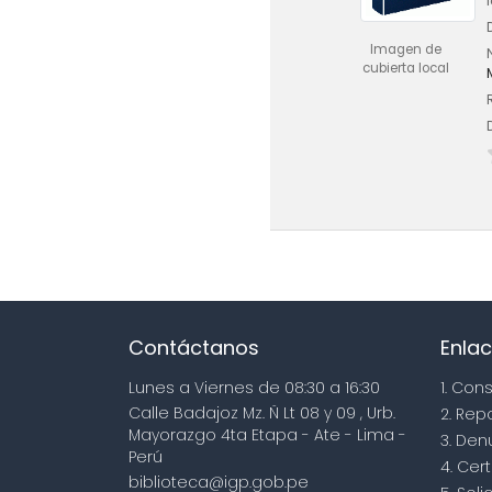
Imagen de
cubierta local
Contáctanos
Enlac
Lunes a Viernes de 08:30 a 16:30
1. Con
Calle Badajoz Mz. Ñ Lt 08 y 09 , Urb.
2. Rep
Mayorazgo 4ta Etapa - Ate - Lima -
3. Den
Perú
4. Cert
biblioteca@igp.gob.pe