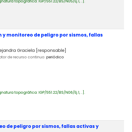
gnatura topográfica:
IGP/551.22/BS/N05/Ej.1, ..
.
y monitoreo de peligro por sismos, fallas
ejandra Graciela
[responsable]
iptor de recurso continuo:
periódico
gnatura topográfica:
IGP/551.22/BS/N06/Ej.1, ..
.
 de peligro por sismos, fallas activas y