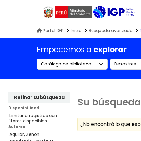
Biblioteca IGP
Portal IGP
Inicio
Búsqueda avanzada
Empecemos a
explorar
Search the catalog by:
Buscar en
Refinar su búsqueda
Su búsqueda 
Disponibilidad
Limitar a registros con
ítems disponibles
¿No encontró lo que e
Autores
Aguilar, Zenón
Ordenar