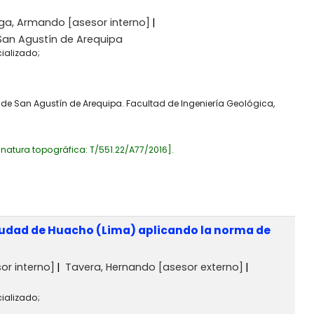
aga, Armando
[asesor interno]
San Agustín de Arequipa
ializado;
 de San Agustín de Arequipa. Facultad de Ingeniería Geológica,
gnatura topográfica:
T/551.22/A77/2016
.
 ciudad de Huacho (Lima) aplicando la norma de
or interno]
Tavera, Hernando
[asesor externo]
ializado;