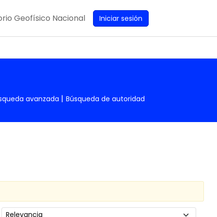
rio Geofísico Nacional
Iniciar sesión
squeda avanzada
Búsqueda de autoridad
Ordenar por: