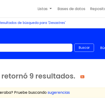
Listas
Bases de datos
Reposito
Resultados de búsqueda para 'Desastres'
 el catálogo por palabra clave
Buscar
Bú
retornó 9 resultados.
speraba? Pruebe buscando
sugerencias