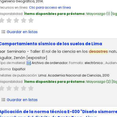
Ingeniería Geográfica, 2014.
Recursos en línea:
Clic para acceso en línea
Disponibilidad:
Ítems disponibles para préstamo:
Mayorazgo
(1)
Si
Guardar en listas
Comportamiento sísmico de los suelos de Lima
por
Seminario - Taller: El rol de la ciencia en los
desastres
natu
Aguilar, Zenón
[expositor]
Tipo de material:
Archivo de ordenador
; Formato:
electrónico
; Audien
Idioma:
Español
Detalles de publicación:
Lima:
Academia Nacional de Ciencias,
2010
Disponibilidad:
Ítems disponibles para préstamo:
Mayorazgo
(2)
Si
Guardar en listas
Aplicación de la norma técnica E-030 "Diseño sismorresi