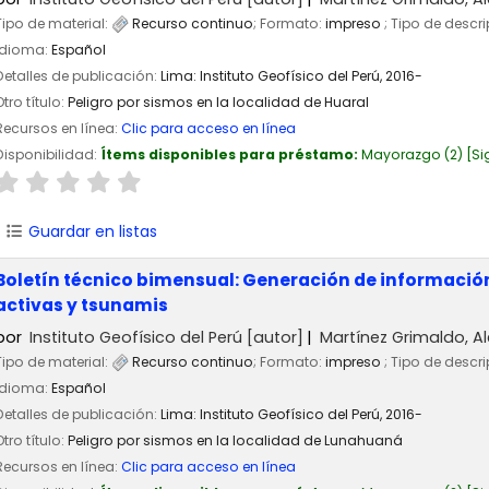
Tipo de material:
Recurso continuo
; Formato:
impreso
; Tipo de descr
Idioma:
Español
Detalles de publicación:
Lima:
Instituto Geofísico del Perú,
2016-
Otro título:
Peligro por sismos en la localidad de Huaral
Recursos en línea:
Clic para acceso en línea
Disponibilidad:
Ítems disponibles para préstamo:
Mayorazgo
(2)
Si
Guardar en listas
Boletín técnico bimensual: Generación de información 
activas y tsunamis
por
Instituto Geofísico del Perú
[autor]
Martínez Grimaldo, Al
Tipo de material:
Recurso continuo
; Formato:
impreso
; Tipo de descr
Idioma:
Español
Detalles de publicación:
Lima:
Instituto Geofísico del Perú,
2016-
Otro título:
Peligro por sismos en la localidad de Lunahuaná
Recursos en línea:
Clic para acceso en línea