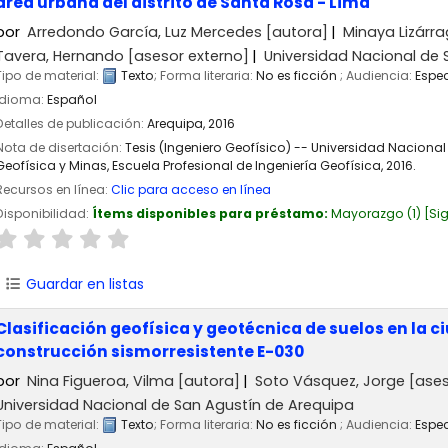
área urbana del distrito de Santa Rosa - Lima
por
Arredondo García, Luz Mercedes
[autora]
Minaya Lizárr
Tavera, Hernando
[asesor externo]
Universidad Nacional de 
Tipo de material:
Texto
; Forma literaria:
No es ficción
; Audiencia:
Espec
Idioma:
Español
Detalles de publicación:
Arequipa,
2016
Nota de disertación:
Tesis (Ingeniero Geofísico) -- Universidad Nacional
Geofísica y Minas, Escuela Profesional de Ingeniería Geofísica, 2016.
Recursos en línea:
Clic para acceso en línea
Disponibilidad:
Ítems disponibles para préstamo:
Mayorazgo
(1)
Si
Guardar en listas
Clasificación geofísica y geotécnica de suelos en la
construcción sismorresistente E-030
por
Nina Figueroa, Vilma
[autora]
Soto Vásquez, Jorge
[ases
Universidad Nacional de San Agustín de Arequipa
Tipo de material:
Texto
; Forma literaria:
No es ficción
; Audiencia:
Espec