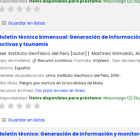
Disponibilidad:
Ítems disponibles para préstamo:
Mayorazgo
(2)
Si
Guardar en listas
Boletín técnico bimensual: Generación de información 
activas y tsunamis
por
Instituto Geofísico del Perú
[autor]
Martínez Grimaldo, Al
Tipo de material:
Recurso continuo
; Formato:
impreso
; Tipo de descr
Idioma:
Español
Detalles de publicación:
Lima:
Instituto Geofísico del Perú,
2016-
Otro título:
Peligro por sismos en la localidad de Mala
Recursos en línea:
Clic para acceso en línea
Disponibilidad:
Ítems disponibles para préstamo:
Mayorazgo
(2)
Si
Guardar en listas
Boletín técnico: Generación de información y monitoreo