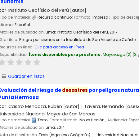
tsunamis
por
Instituto Geofísico del Perú
[autor]
Tipo de material:
Recurso continuo
; Formato:
impreso
; Tipo de descr
Idioma:
Español
Detalles de publicación:
Lima:
Instituto Geofísico del Perú,
2017-
Otro título:
Peligro por sismos en la localidad de San Vicente de Cañete
Recursos en línea:
Clic para acceso en línea
Disponibilidad:
Ítems disponibles para préstamo:
Mayorazgo
(2)
Si
Guardar en listas
Evaluación del riesgo de
desastres
por peligros natural
Punta Hermosa
por
Castro Mendoza, Rubén
[autor]
Tavera, Hernando
[ases
Universidad Nacional Mayor de San Marcos
Tipo de material:
Texto
; Forma literaria:
No es ficción
; Audiencia:
Espec
Detalles de publicación:
Lima,
2014
Nota de disertación:
Tesis (Ingeniero Geógrafo) -- Universidad Naciona