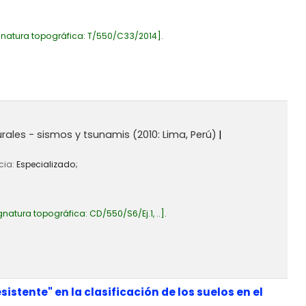
gnatura topográfica:
T/550/C33/2014
.
rales - sismos y tsunamis
(2010: Lima, Perú)
cia:
Especializado;
gnatura topográfica:
CD/550/S6/Ej.1, ..
.
stente" en la clasificación de los suelos en el