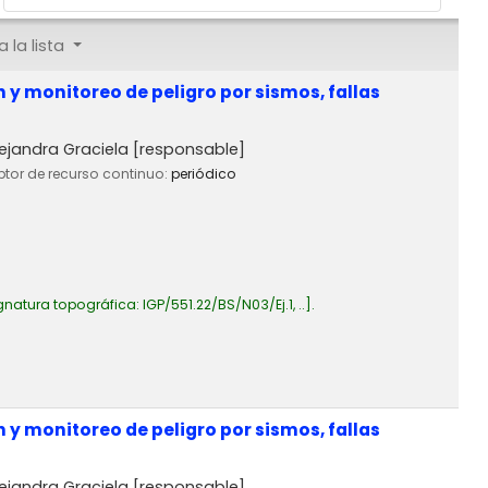
 la lista
y monitoreo de peligro por sismos, fallas
ejandra Graciela
[responsable]
iptor de recurso continuo:
periódico
gnatura topográfica:
IGP/551.22/BS/N03/Ej.1, ..
.
y monitoreo de peligro por sismos, fallas
ejandra Graciela
[responsable]