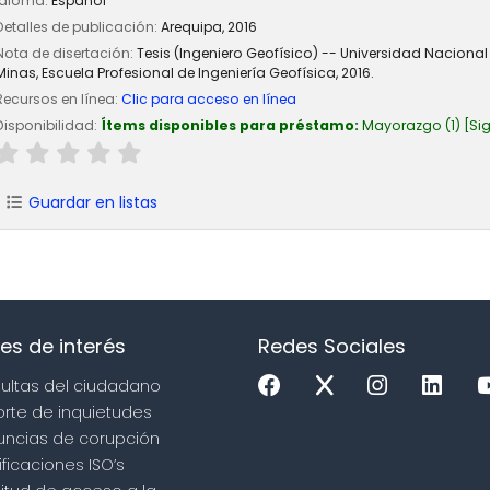
Idioma:
Español
Detalles de publicación:
Arequipa,
2016
Nota de disertación:
Tesis (Ingeniero Geofísico) -- Universidad Naciona
Minas, Escuela Profesional de Ingeniería Geofísica, 2016.
Recursos en línea:
Clic para acceso en línea
Disponibilidad:
Ítems disponibles para préstamo:
Mayorazgo
(1)
Si
Guardar en listas
es de interés
Redes Sociales
sultas del ciudadano
orte de inquietudes
uncias de corupción
ificaciones ISO’s