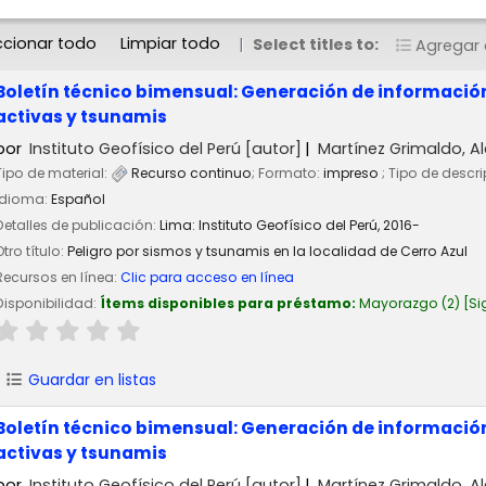
ccionar todo
Limpiar todo
Select titles to:
Agregar a
Boletín técnico bimensual: Generación de información 
activas y tsunamis
por
Instituto Geofísico del Perú
[autor]
Martínez Grimaldo, Al
Tipo de material:
Recurso continuo
; Formato:
impreso
; Tipo de descr
Idioma:
Español
Detalles de publicación:
Lima:
Instituto Geofísico del Perú,
2016-
Otro título:
Peligro por sismos y tsunamis en la localidad de Cerro Azul
Recursos en línea:
Clic para acceso en línea
Disponibilidad:
Ítems disponibles para préstamo:
Mayorazgo
(2)
Si
Guardar en listas
Boletín técnico bimensual: Generación de información 
activas y tsunamis
por
Instituto Geofísico del Perú
[autor]
Martínez Grimaldo, Al