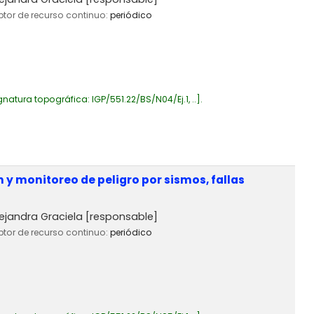
iptor de recurso continuo:
periódico
gnatura topográfica:
IGP/551.22/BS/N04/Ej.1, ..
.
y monitoreo de peligro por sismos, fallas
ejandra Graciela
[responsable]
iptor de recurso continuo:
periódico