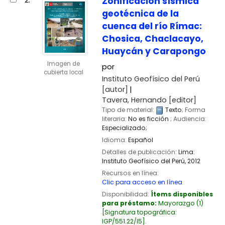
Zonificación sísmica
geotécnica de la
cuenca del río Rímac:
Chosica, Chaclacayo,
Huaycán y Carapongo
Imagen de
por
cubierta local
Instituto Geofísico del Perú
[autor]
Tavera, Hernando
[editor]
Tipo de material:
Texto
; Forma
literaria:
No es ficción
; Audiencia:
Especializado;
Idioma:
Español
Detalles de publicación:
Lima:
Instituto Geofísico del Perú,
2012
Recursos en línea:
Clic para acceso en línea
Disponibilidad:
Ítems disponibles
para préstamo:
Mayorazgo
(1)
Signatura topográfica:
IGP/551.22/I5
.