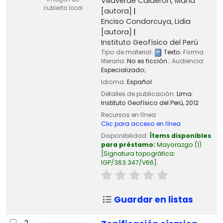
Villaverde Calderón, María
cubierta local
[autora]
Enciso Condorcuya, Lidia
[autora]
Instituto Geofísico del Perú
Tipo de material:
Texto
; Forma
literaria:
No es ficción
; Audiencia:
Especializado;
Idioma:
Español
Detalles de publicación:
Lima:
Instituto Geofísico del Perú,
2012
Recursos en línea:
Clic para acceso en línea
Disponibilidad:
Ítems disponibles
para préstamo:
Mayorazgo
(1)
Signatura topográfica:
IGP/363.347/V66
.
Guardar en listas
2.