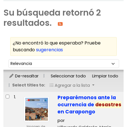
Su búsqueda retornó 2
resultados.
¿No encontró lo que esperaba? Pruebe
buscando
sugerencias
Ordenar
Ordenar por:
De-resaltar
Seleccionar todo
Limpiar todo
Select titles to:
Agregar a la lista
Resultados
1.
Preparémonos ante la
ocurrencia de
desastres
en Carapongo
por
Imagen de