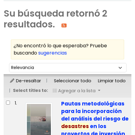
Su búsqueda retornó 2
resultados.
¿No encontró lo que esperaba? Pruebe
buscando
sugerencias
Ordenar
Ordenar por:
De-resaltar
Seleccionar todo
Limpiar todo
Select titles to:
Agregar a la lista
Resultados
1.
Pautas metodológicas
para la incorporación
del análisis del riesgo de
desastres
en los
proyectos de inversión