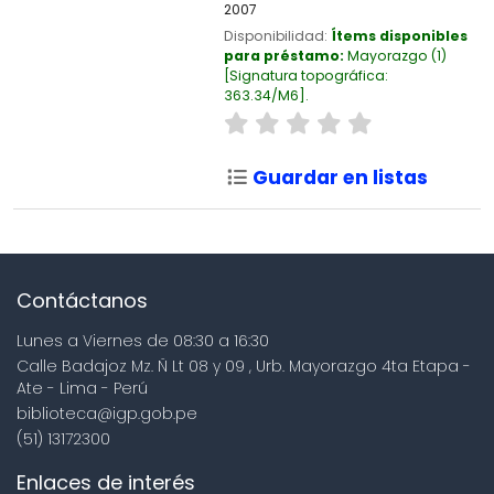
2007
Disponibilidad:
Ítems disponibles
para préstamo:
Mayorazgo
(1)
Signatura topográfica:
363.34/M6
.
Guardar en listas
Contáctanos
Lunes a Viernes de 08:30 a 16:30
Calle Badajoz Mz. Ñ Lt 08 y 09 , Urb. Mayorazgo 4ta Etapa -
Ate - Lima - Perú
biblioteca@igp.gob.pe
(51) 13172300
Enlaces de interés