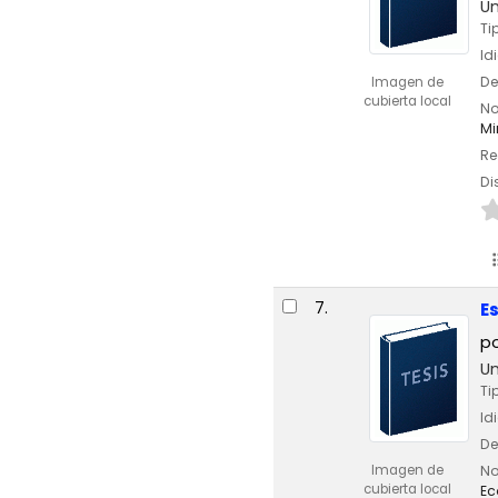
Un
Ti
Id
De
Imagen de
cubierta local
No
Mi
Re
Di
7.
E
p
Un
Ti
Id
De
Imagen de
No
cubierta local
Ec