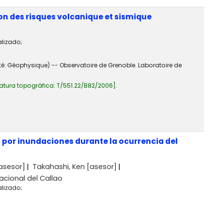
on des risques volcanique et sismique
alizado;
lité: Géophysique) -- Observatoire de Grenoble. Laboratoire de
atura topográfica:
T/551.22/B82/2006
.
por inundaciones durante la ocurrencia del
asesor]
Takahashi, Ken
[asesor]
acional del Callao
alizado;