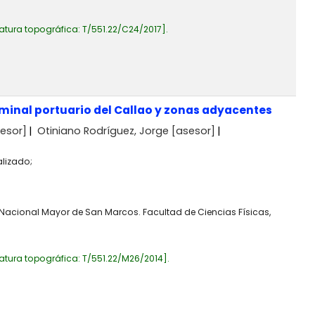
atura topográfica:
T/551.22/C24/2017
.
minal portuario del Callao y zonas adyacentes
esor]
Otiniano Rodríguez, Jorge
[asesor]
alizado;
 Nacional Mayor de San Marcos. Facultad de Ciencias Físicas,
atura topográfica:
T/551.22/M26/2014
.