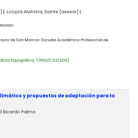
]
Loayza Alatrista, Dante
[asesor]
alizado;
 Mayor de San Marcos. Escuela Académico Profesional de
atura topográfica:
T/550/C33/2014
.
 climático y propuestas de adaptación para la
d Ricardo Palma