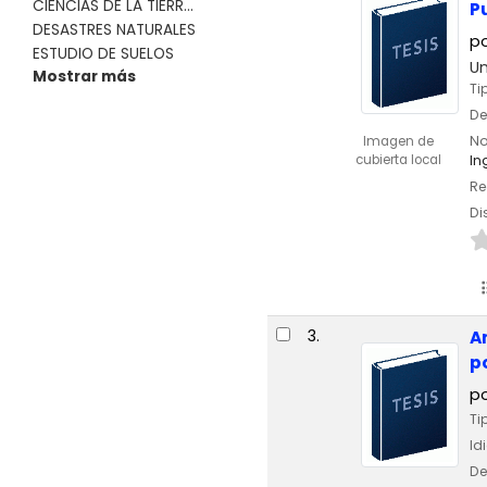
CIENCIAS DE LA TIERR...
P
DESASTRES NATURALES
p
ESTUDIO DE SUELOS
Un
Mostrar más
Ti
De
No
Imagen de
cubierta local
In
Re
Di
3.
A
p
p
Ti
Id
De