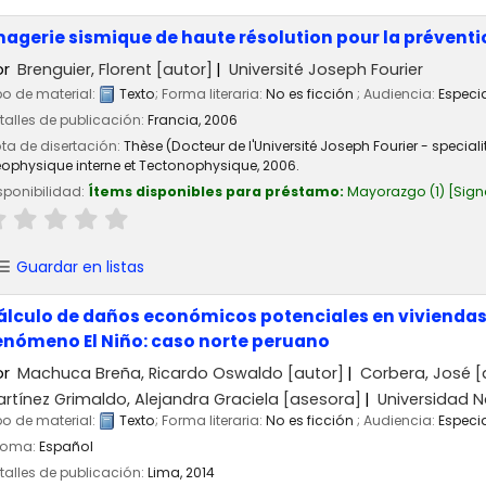
magerie sismique de haute résolution pour la préventi
or
Brenguier, Florent
[autor]
Université Joseph Fourier
po de material:
Texto
; Forma literaria:
No es ficción
; Audiencia:
Especi
talles de publicación:
Francia,
2006
ta de disertación:
Thèse (Docteur de l'Université Joseph Fourier - specia
ophysique interne et Tectonophysique, 2006.
sponibilidad:
Ítems disponibles para préstamo:
Mayorazgo
(1)
Sign
Guardar en listas
álculo de daños económicos potenciales en viviendas 
enómeno El Niño: caso norte peruano
or
Machuca Breña, Ricardo Oswaldo
[autor]
Corbera, José
[
rtínez Grimaldo, Alejandra Graciela
[asesora]
Universidad N
po de material:
Texto
; Forma literaria:
No es ficción
; Audiencia:
Especi
ioma:
Español
talles de publicación:
Lima,
2014