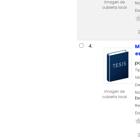
Imagen de
No
cubierta local
Di
4.
M
e
p
Ti
Id
De
Imagen de
No
cubierta local
Es
Re
Di