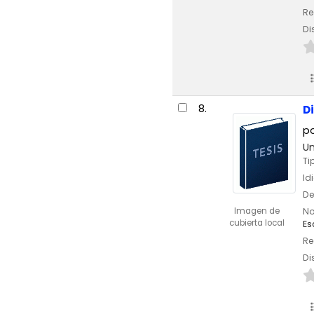
Re
Di
8.
D
p
Un
Ti
Id
De
Imagen de
No
cubierta local
Es
Re
Di