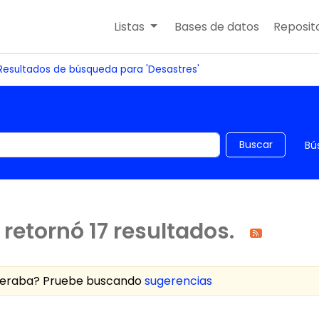
Listas
Bases de datos
Reposito
Resultados de búsqueda para 'Desastres'
 el catálogo por palabra clave
Buscar
Bú
retornó 17 resultados.
speraba? Pruebe buscando
sugerencias