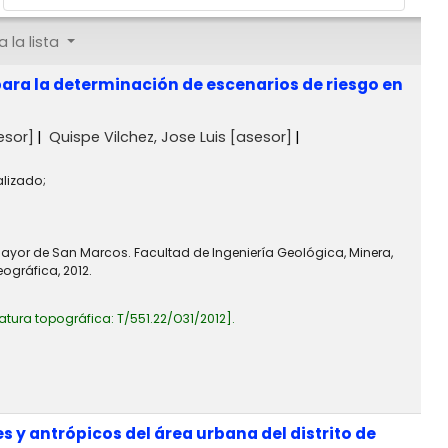
 la lista
ara la determinación de escenarios de riesgo en
esor]
Quispe Vilchez, Jose Luis
[asesor]
alizado;
Mayor de San Marcos. Facultad de Ingeniería Geológica, Minera,
ográfica, 2012.
atura topográfica:
T/551.22/O31/2012
.
s y antrópicos del área urbana del distrito de