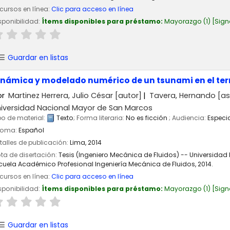
cursos en línea:
Clic para acceso en línea
sponibilidad:
Ítems disponibles para préstamo:
Mayorazgo
(1)
Sign
Guardar en listas
inámica y modelado numérico de un tsunami en el ter
or
Martinez Herrera, Julio César
[autor]
Tavera, Hernando
[as
iversidad Nacional Mayor de San Marcos
po de material:
Texto
; Forma literaria:
No es ficción
; Audiencia:
Especi
ioma:
Español
talles de publicación:
Lima,
2014
ta de disertación:
Tesis (Ingeniero Mecánica de Fluidos) -- Universidad
cuela Académico Profesional Ingeniería Mecánica de Fluidos, 2014.
cursos en línea:
Clic para acceso en línea
sponibilidad:
Ítems disponibles para préstamo:
Mayorazgo
(1)
Sign
Guardar en listas