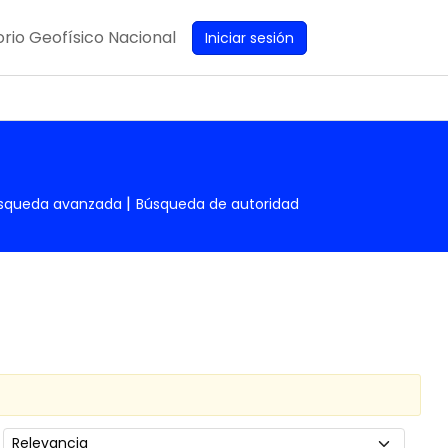
rio Geofísico Nacional
Iniciar sesión
squeda avanzada
Búsqueda de autoridad
Ordenar por: