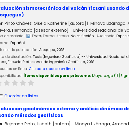
valuación sismotectónica del volcán Ticsani usando d
oquegua)
or
Pinto Chávez, Gisela Katherine
[autora]
Minaya Lizárraga
avera, Hernando
[asesor externo]
Universidad Nacional de S
po de material:
Texto
; Forma literaria:
No es ficción
; Audiencia:
Especi
ioma:
Español
talles de publicación:
Arequipa,
2018
ta de disertación:
Tesis (Ingeniero Geofísico) -- Universidad Nacional 
nas, Escuela Profesional de Ingeniería Geofísica, 2018.
cursos en línea:
Clic para acceso en línea
sponibilidad:
Ítems disponibles para préstamo:
Mayorazgo
(1)
Sign
Guardar en listas
valuación geodinámica externa y análisis dinámico de 
sando métodos geofísicos
or
Bejarano Pinto, Lisbeth
[autora]
Minaya Lizárraga, Arman