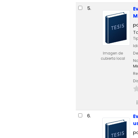
5.
E
M
p
T
Ti
Id
De
Imagen de
cubierta local
No
Mi
Re
Di
6.
E
u
p