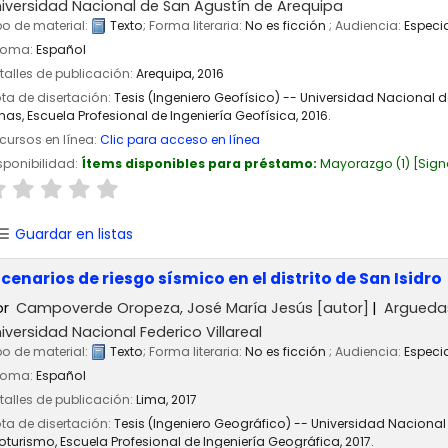
iversidad Nacional de San Agustín de Arequipa
po de material:
Texto
; Forma literaria:
No es ficción
; Audiencia:
Especi
ioma:
Español
talles de publicación:
Arequipa,
2016
ta de disertación:
Tesis (Ingeniero Geofísico) -- Universidad Nacional 
nas, Escuela Profesional de Ingeniería Geofísica, 2016.
cursos en línea:
Clic para acceso en línea
sponibilidad:
Ítems disponibles para préstamo:
Mayorazgo
(1)
Sign
Guardar en listas
scenarios de riesgo sísmico en el distrito de San Isidro
or
Campoverde Oropeza, José María Jesús
[autor]
Arguedas
iversidad Nacional Federico Villareal
po de material:
Texto
; Forma literaria:
No es ficción
; Audiencia:
Especi
ioma:
Español
talles de publicación:
Lima,
2017
ta de disertación:
Tesis (Ingeniero Geográfico) -- Universidad Nacional 
oturismo, Escuela Profesional de Ingeniería Geográfica, 2017.