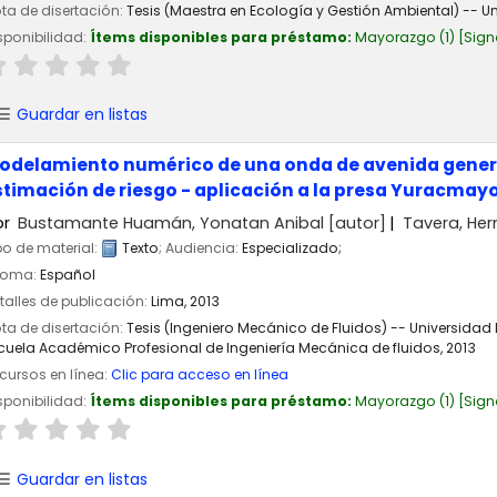
ta de disertación:
Tesis (Maestra en Ecología y Gestión Ambiental) -- U
sponibilidad:
Ítems disponibles para préstamo:
Mayorazgo
(1)
Sign
Guardar en listas
odelamiento numérico de una onda de avenida generada
stimación de riesgo - aplicación a la presa Yuracmay
or
Bustamante Huamán, Yonatan Anibal
[autor]
Tavera, He
po de material:
Texto
; Audiencia:
Especializado;
ioma:
Español
talles de publicación:
Lima,
2013
ta de disertación:
Tesis (Ingeniero Mecánico de Fluidos) -- Universidad
cuela Académico Profesional de Ingeniería Mecánica de fluidos, 2013
cursos en línea:
Clic para acceso en línea
sponibilidad:
Ítems disponibles para préstamo:
Mayorazgo
(1)
Sign
Guardar en listas