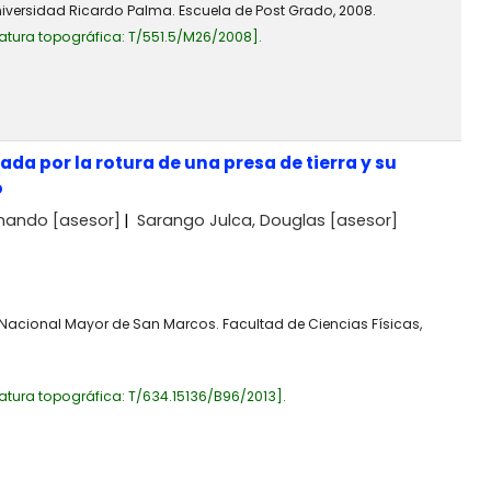
niversidad Ricardo Palma. Escuela de Post Grado, 2008.
atura topográfica:
T/551.5/M26/2008
.
 por la rotura de una presa de tierra y su
o
rnando
[asesor]
Sarango Julca, Douglas
[asesor]
 Nacional Mayor de San Marcos. Facultad de Ciencias Físicas,
atura topográfica:
T/634.15136/B96/2013
.