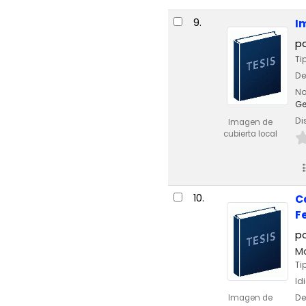
9.
I
p
Ti
De
No
Ge
Di
Imagen de
cubierta local
10.
C
F
p
Ma
Ti
Id
De
Imagen de