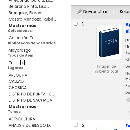
Arredondo García, Lu...
Bejarano Pinto, Lisb...
De-resaltar
Sele
Brenguier, Florent
Castro Mendoza, Rubé...
Resultados
1.
A
Mostrar más
e
Colecciones
Colección Tesis
p
Bibliotecas depositarias
Un
Mayorazgo
Ti
Tipos de ítem
Id
Tesis
[
x
]
De
Imagen de
Lugares
cubierta local
No
AREQUIPA
Me
CALLAO
Re
CHOSICA
Di
DISTRITO DE PUNTA HE...
DISTRITO DE SACHACA
Mostrar más
Temas
AGRICULTURA
2.
ANÁLISIS DE RIESGO D...
E