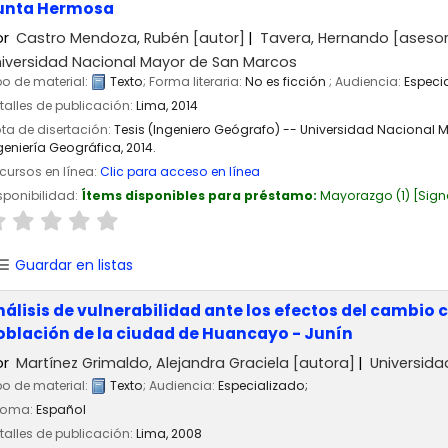
unta Hermosa
or
Castro Mendoza, Rubén
[autor]
Tavera, Hernando
[asesor
iversidad Nacional Mayor de San Marcos
po de material:
Texto
; Forma literaria:
No es ficción
; Audiencia:
Especi
talles de publicación:
Lima,
2014
ta de disertación:
Tesis (Ingeniero Geógrafo) -- Universidad Nacional
geniería Geográfica, 2014.
cursos en línea:
Clic para acceso en línea
sponibilidad:
Ítems disponibles para préstamo:
Mayorazgo
(1)
Sign
Guardar en listas
nálisis de vulnerabilidad ante los efectos del cambio
oblación de la ciudad de Huancayo - Junín
or
Martínez Grimaldo, Alejandra Graciela
[autora]
Universida
po de material:
Texto
; Audiencia:
Especializado;
ioma:
Español
talles de publicación:
Lima,
2008