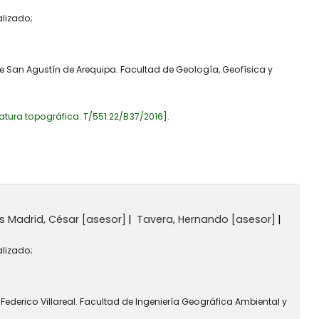
alizado;
de San Agustín de Arequipa. Facultad de Geología, Geofísica y
atura topográfica:
T/551.22/B37/2016
.
 Madrid, César
[asesor]
Tavera, Hernando
[asesor]
alizado;
Federico Villareal. Facultad de Ingeniería Geográfica Ambiental y