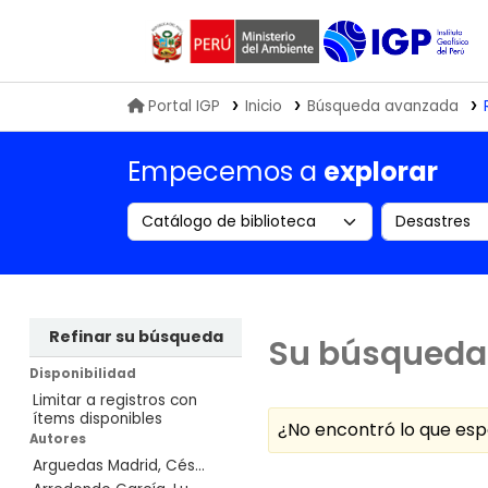
Biblioteca IGP
Portal IGP
Inicio
Búsqueda avanzada
Empecemos a
explorar
Search the catalog by:
Buscar en
Refinar su búsqueda
Su búsqueda 
Disponibilidad
Limitar a registros con
ítems disponibles
¿No encontró lo que e
Autores
Arguedas Madrid, Cés...
Ordenar