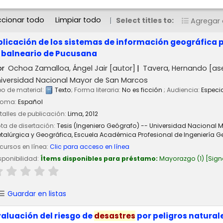
ccionar todo
Limpiar todo
Select titles to:
Agregar a
plicación de los sistemas de información geográfica p
l balneario de Pucusana
or
Ochoa Zamalloa, Ángel Jair
[autor]
Tavera, Hernando
[as
iversidad Nacional Mayor de San Marcos
po de material:
Texto
; Forma literaria:
No es ficción
; Audiencia:
Especi
ioma:
Español
talles de publicación:
Lima,
2012
ta de disertación:
Tesis (Ingeniero Geógrafo) -- Universidad Nacional 
talúrgica y Geográfica, Escuela Académica Profesional de Ingeniería Ge
cursos en línea:
Clic para acceso en línea
sponibilidad:
Ítems disponibles para préstamo:
Mayorazgo
(1)
Sign
Guardar en listas
valuación del riesgo de
desastres
por peligros naturale