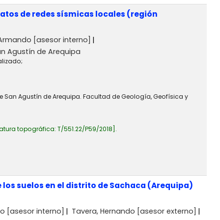
atos de redes sísmicas locales (región
, Armando
[asesor interno]
an Agustín de Arequipa
alizado;
de San Agustín de Arequipa. Facultad de Geología, Geofísica y
atura topográfica:
T/551.22/P59/2018
.
los suelos en el distrito de Sachaca (Arequipa)
do
[asesor interno]
Tavera, Hernando
[asesor externo]