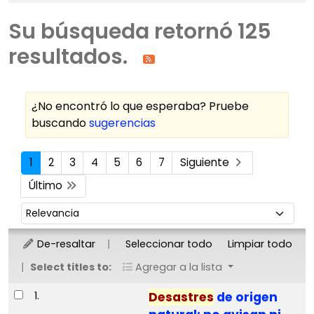
Su búsqueda retornó 125
resultados.
¿No encontró lo que esperaba? Pruebe
buscando
sugerencias
Ordenar
1
2
3
4
5
6
7
Siguiente
Último
Ordenar por:
De-resaltar
Seleccionar todo
Limpiar todo
Select titles to:
Agregar a la lista
Resultados
1.
Desastres
de origen