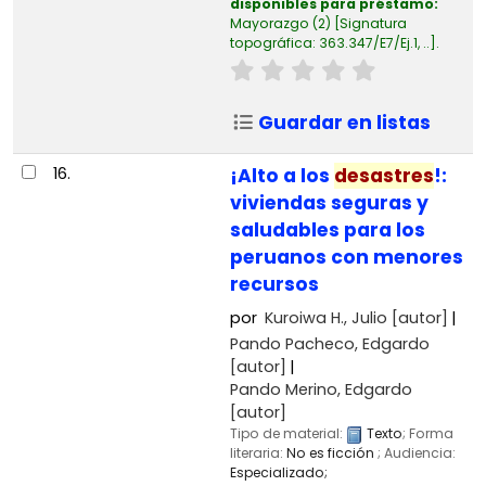
disponibles para préstamo:
Mayorazgo
(2)
Signatura
topográfica:
363.347/E7/Ej.1, ..
.
Guardar en listas
16.
¡Alto a los
desastres
!:
viviendas seguras y
saludables para los
peruanos con menores
recursos
por
Kuroiwa H., Julio
[autor]
Pando Pacheco, Edgardo
[autor]
Pando Merino, Edgardo
[autor]
Tipo de material:
Texto
; Forma
literaria:
No es ficción
; Audiencia:
Especializado;