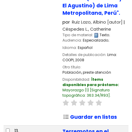
El Agustino) de Lima
Metropolitana, Perú".
por
Ruiz Lazo, Albino
[autor]
Céspedes L., Catherine
Tipo de material:
Texto
;
Audiencia:
Especializado;
Idioma:
Español
Detalles de publicación:
Lima:
COOPI,
2008
Otro título:
Población, preste atención
Disponibilidad:
Ítems
disponibles para préstamo:
Mayorazgo
(1)
Signatura
topográfica:
363.34/R93
.
Guardar en listas
13.
Terremotos en el