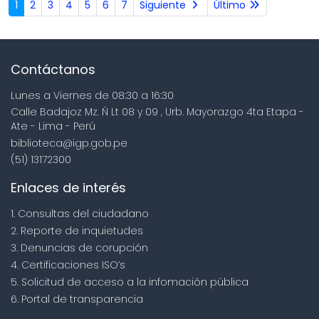
1
2
3
4
5
6
7
Siguiente
Último
Contáctanos
Lunes a Viernes de 08:30 a 16:30
Calle Badajoz Mz. Ñ Lt 08 y 09 , Urb. Mayorazgo 4ta Etapa -
Ate - Lima - Perú
biblioteca@igp.gob.pe
(51) 13172300
Enlaces de interés
1. Consultas del ciudadano
2. Reporte de inquietudes
3. Denuncias de corupción
4. Certificaciones ISO’s
5. Solicitud de acceso a la infomación pública
6. Portal de transparencia