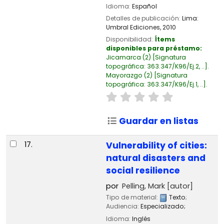
Idioma:
Español
Detalles de publicación:
Lima:
Umbral Ediciones,
2010
Disponibilidad:
Ítems
disponibles para préstamo:
Jicamarca
(2)
Signatura
topográfica:
363.347/K96/Ej.2, ..
.
Mayorazgo
(2)
Signatura
topográfica:
363.347/K96/Ej.1, ..
.
Guardar en listas
17.
Vulnerability of cities:
natural disasters and
social resilience
por
Pelling, Mark
[autor]
Tipo de material:
Texto
;
Audiencia:
Especializado;
Idioma:
Inglés