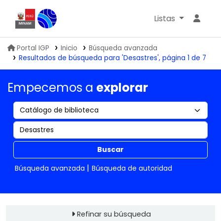
Listas
Biblioteca IGP
Portal IGP
Inicio
Búsqueda avanzada
Resultados de búsqueda para 'Desastres', página 1 de 7
Empecemos a
explorar
Buscar
Búsqueda avanzada
Búsqueda de autoridad
Refinar su búsqueda