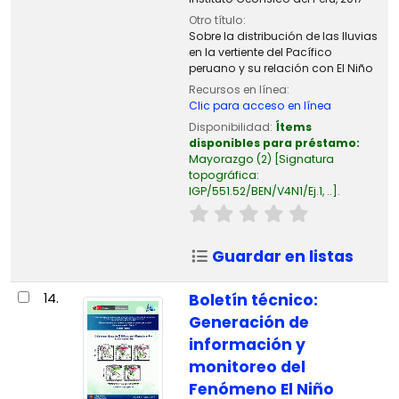
Otro título:
Sobre la distribución de las lluvias
en la vertiente del Pacífico
peruano y su relación con El Niño
Recursos en línea:
Clic para acceso en línea
Disponibilidad:
Ítems
disponibles para préstamo:
Mayorazgo
(2)
Signatura
topográfica:
IGP/551.52/BEN/V4N1/Ej.1, ..
.
Guardar en listas
14.
Boletín técnico:
Generación de
información y
monitoreo del
Fenómeno El Niño