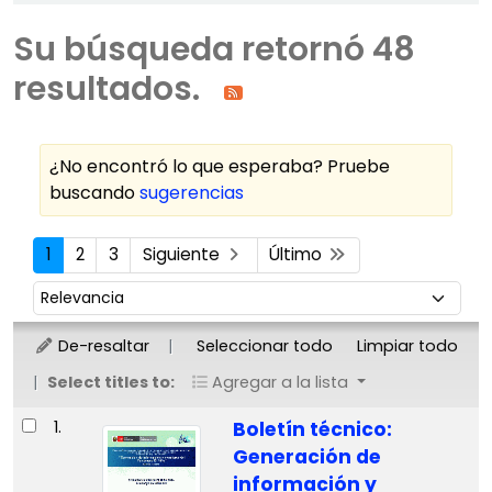
Su búsqueda retornó 48
resultados.
¿No encontró lo que esperaba? Pruebe
buscando
sugerencias
Ordenar
1
2
3
Siguiente
Último
Ordenar por:
De-resaltar
Seleccionar todo
Limpiar todo
Select titles to:
Agregar a la lista
Resultados
1.
Boletín técnico:
Generación de
información y