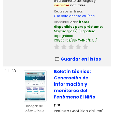
en el contexto de riesgos y
desastres
naturales
Recursos en línea:
Clic para acceso en línea
Disponibilidad:
Ítems
disponibles para préstamo:
Mayorazgo
(2)
Signatura
topográfica:
IGP/551.52/BEN/V4N5/Ej.1, ..
.
Guardar en listas
18.
Boletín técnico:
Generación de
información y
monitoreo del
Fenómeno El Niño
por
Imagen de
Instituto Geofísico del Perú
cubierta local