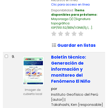
Recursos en línea:
Clic para acceso en línea
Disponibilidad:
Ítems
disponibles para préstamo:
Mayorazgo
(2)
Signatura
topográfica:
IGP/551.52/BEN/V3N8/Ej.1, ..
.
Guardar en listas
9.
Boletín técnico:
Generación de
información y
monitoreo del
Fenómeno El Niño
por
Imagen de
Instituto Geofísico del Perú
cubierta local
[autor]
Takahashi, Ken
[responsable]