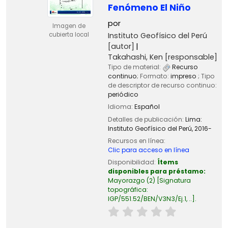
Fenómeno El Niño
por
Imagen de
Instituto Geofísico del Perú
cubierta local
[autor]
Takahashi, Ken
[responsable]
Tipo de material:
Recurso
continuo
; Formato:
impreso
; Tipo
de descriptor de recurso continuo:
periódico
Idioma:
Español
Detalles de publicación:
Lima:
Instituto Geofísico del Perú,
2016-
Recursos en línea:
Clic para acceso en línea
Disponibilidad:
Ítems
disponibles para préstamo:
Mayorazgo
(2)
Signatura
topográfica:
IGP/551.52/BEN/V3N3/Ej.1, ..
.