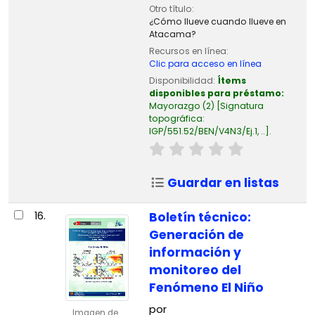
Otro título:
¿Cómo llueve cuando llueve en
Atacama?
Recursos en línea:
Clic para acceso en línea
Disponibilidad:
Ítems
disponibles para préstamo:
Mayorazgo
(2)
Signatura
topográfica:
IGP/551.52/BEN/V4N3/Ej.1, ..
.
Guardar en listas
16.
Boletín técnico:
Generación de
información y
monitoreo del
Fenómeno El Niño
por
Imagen de