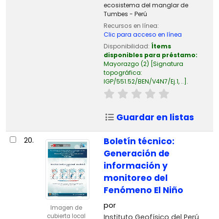
ecosistema del manglar de
Tumbes - Perú
Recursos en línea:
Clic para acceso en línea
Disponibilidad:
Ítems
disponibles para préstamo:
Mayorazgo
(2)
Signatura
topográfica:
IGP/551.52/BEN/V4N7/Ej.1, ..
.
Guardar en listas
20.
Boletín técnico:
Generación de
información y
monitoreo del
Fenómeno El Niño
por
Imagen de
Instituto Geofísico del Perú
cubierta local