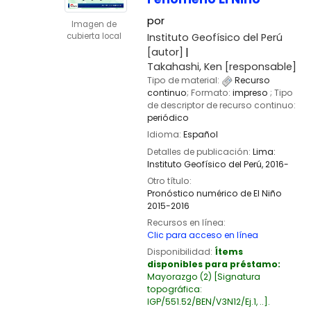
por
Imagen de
Instituto Geofísico del Perú
cubierta local
[autor]
Takahashi, Ken
[responsable]
Tipo de material:
Recurso
continuo
; Formato:
impreso
; Tipo
de descriptor de recurso continuo:
periódico
Idioma:
Español
Detalles de publicación:
Lima:
Instituto Geofísico del Perú,
2016-
Otro título:
Pronóstico numérico de El Niño
2015-2016
Recursos en línea:
Clic para acceso en línea
Disponibilidad:
Ítems
disponibles para préstamo:
Mayorazgo
(2)
Signatura
topográfica:
IGP/551.52/BEN/V3N12/Ej.1, ..
.