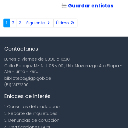
Guardar en listas
1
2
3
Siguiente
Último
Contáctanos
Lunes a Viernes de 08:30 a 16:30
Calle Badajoz Mz. Ñ Lt 08 y 09 , Urb. Mayorazgo 4ta Etapa -
Ate - Lima - Perú
biblioteca@igp.gob.pe
(51) 13172300
Enlaces de interés
1. Consultas del ciudadano
2. Reporte de inquietudes
3. Denuncias de corupción
4. Certificaciones ISO’s