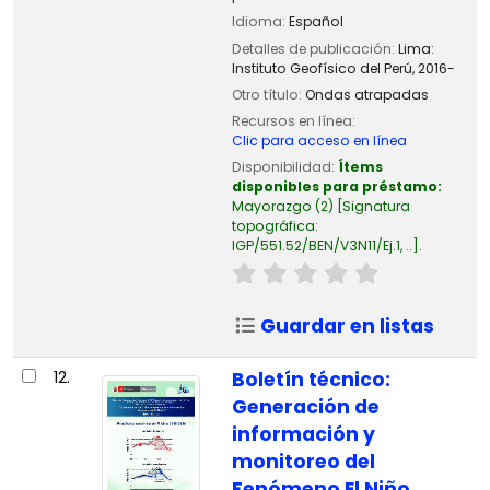
Idioma:
Español
Detalles de publicación:
Lima:
Instituto Geofísico del Perú,
2016-
Otro título:
Ondas atrapadas
Recursos en línea:
Clic para acceso en línea
Disponibilidad:
Ítems
disponibles para préstamo:
Mayorazgo
(2)
Signatura
topográfica:
IGP/551.52/BEN/V3N11/Ej.1, ..
.
Guardar en listas
12.
Boletín técnico:
Generación de
información y
monitoreo del
Fenómeno El Niño