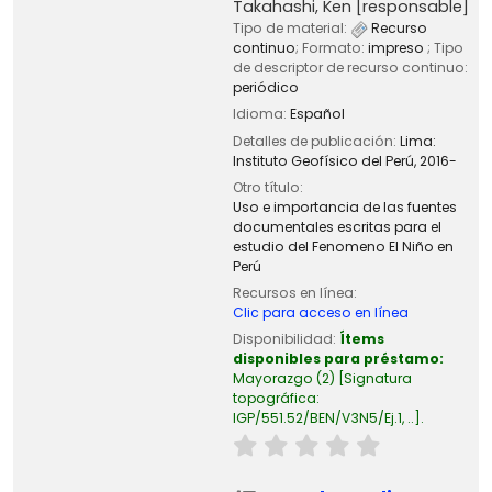
Takahashi, Ken
[responsable]
Tipo de material:
Recurso
continuo
; Formato:
impreso
; Tipo
de descriptor de recurso continuo:
periódico
Idioma:
Español
Detalles de publicación:
Lima:
Instituto Geofísico del Perú,
2016-
Otro título:
Uso e importancia de las fuentes
documentales escritas para el
estudio del Fenomeno El Niño en
Perú
Recursos en línea:
Clic para acceso en línea
Disponibilidad:
Ítems
disponibles para préstamo:
Mayorazgo
(2)
Signatura
topográfica:
IGP/551.52/BEN/V3N5/Ej.1, ..
.