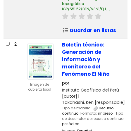
topográfica:
IGP/551.52/BEN/V3N1/Ej.1, ..
.
Guardar en listas
2.
Boletín técnico:
Generación de
información y
monitoreo del
Fenómeno El Niño
por
Imagen de
Instituto Geofísico del Perú
cubierta local
[autor]
Takahashi, Ken
[responsable]
Tipo de material:
Recurso
continuo
; Formato:
impreso
; Tipo
de descriptor de recurso continuo:
periódico
Idioma:
Español