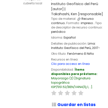
Instituto Geofísico del Perú
cubierta local
[autor]
Takahashi, Ken
[responsable]
Tipo de material:
Recurso
continuo
; Formato:
impreso
; Tipo
de descriptor de recurso continuo:
periódico
Idioma:
Español
Detalles de publicación:
Lima:
Instituto Geofísico del Perú,
2017-
Otro título:
Fenómeno El Niño
Recursos en línea:
Clic para acceso en línea
Disponibilidad:
Ítems
disponibles para préstamo:
Mayorazgo
(2)
Signatura
topográfica:
IGP/551.52/BEN/V4N4/Ej.1, ..
.
Guardar en listas