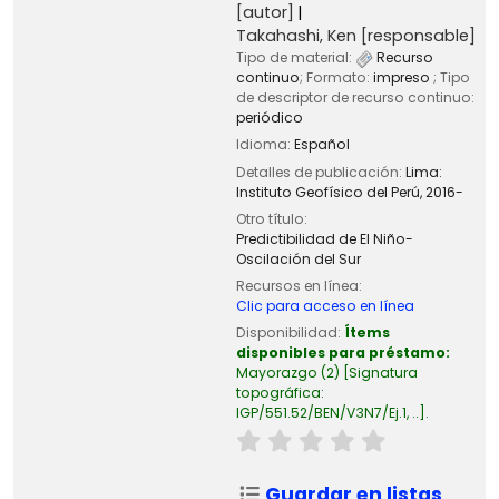
[autor]
Takahashi, Ken
[responsable]
Tipo de material:
Recurso
continuo
; Formato:
impreso
; Tipo
de descriptor de recurso continuo:
periódico
Idioma:
Español
Detalles de publicación:
Lima:
Instituto Geofísico del Perú,
2016-
Otro título:
Predictibilidad de El Niño-
Oscilación del Sur
Recursos en línea:
Clic para acceso en línea
Disponibilidad:
Ítems
disponibles para préstamo:
Mayorazgo
(2)
Signatura
topográfica:
IGP/551.52/BEN/V3N7/Ej.1, ..
.
Guardar en listas