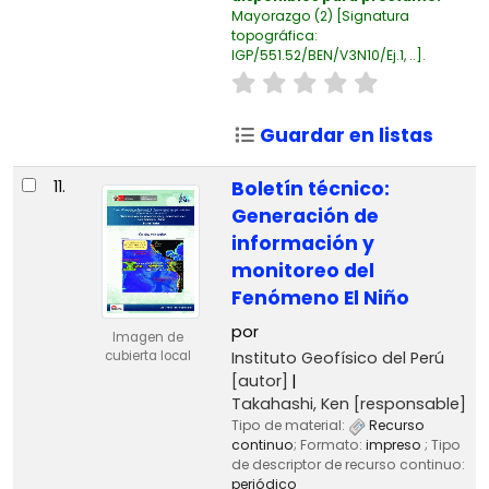
Mayorazgo
(2)
Signatura
topográfica:
IGP/551.52/BEN/V3N10/Ej.1, ..
.
Guardar en listas
11.
Boletín técnico:
Generación de
información y
monitoreo del
Fenómeno El Niño
por
Imagen de
Instituto Geofísico del Perú
cubierta local
[autor]
Takahashi, Ken
[responsable]
Tipo de material:
Recurso
continuo
; Formato:
impreso
; Tipo
de descriptor de recurso continuo:
periódico