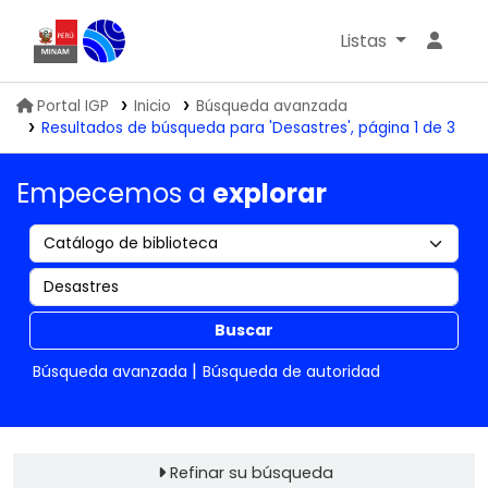
Listas
Biblioteca IGP
Portal IGP
Inicio
Búsqueda avanzada
Resultados de búsqueda para 'Desastres', página 1 de 3
Empecemos a
explorar
Buscar
Búsqueda avanzada
Búsqueda de autoridad
Refinar su búsqueda