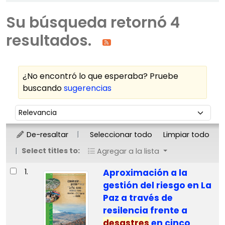
Su búsqueda retornó 4
resultados.
¿No encontró lo que esperaba? Pruebe
buscando
sugerencias
Ordenar
Ordenar por:
De-resaltar
Seleccionar todo
Limpiar todo
Select titles to:
Agregar a la lista
Resultados
1.
Aproximación a la
gestión del riesgo en La
Paz a través de
resilencia frente a
desastres
en cinco