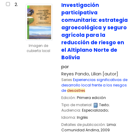
2.
Investigación
participativa
comunitaria: estrategia
agroecológica y seguro
agrícola para la
reducción de riesgo en
Imagen de
el Altiplano Norte de
cubierta local
Bolivia
por
Reyes Pando, Lilian
[autor]
Series
Experiencias significativas de
desarrollo local frente a los riesgos
de
desastres
Edición:
Primera edición
Tipo de material:
Texto
;
Audiencia:
Especializado;
Idioma:
Inglés
Detalles de publicación:
Lima:
Comunidad Andina,
2009