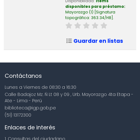
Disponibilidad:
Ítems
disponibles para préstamo:
Mayorazgo
(1)
Signatura
topográfica:
363.34/H8
.
Guardar en listas
Contáctanos
Lunes a Viernes de 08:30 a 16:30
Calle Badajoz Mz. Ñ Lt 08 y 09 , Urb. Mayorazgo 4ta Etapa -
Ate - Lima - Perú
biblioteca@igp.gob.pe
(51) 13172300
Enlaces de interés
1. Consultas del ciudadano