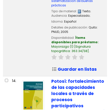
sistematización de buenas
prácticas
Tipo de material:
Texto
;
Audiencia:
Especializado;
Idioma:
Español
Detalles de publicación:
Quito:
PNUD,
2005
Disponibilidad:
Ítems
disponibles para préstamo:
Mayorazgo
(1)
Signatura
topográfica:
363.34/S8
.
Guardar en listas
14.
Potosí: fortalecimiento
de las capacidades
locales a través de
procesos
participativos