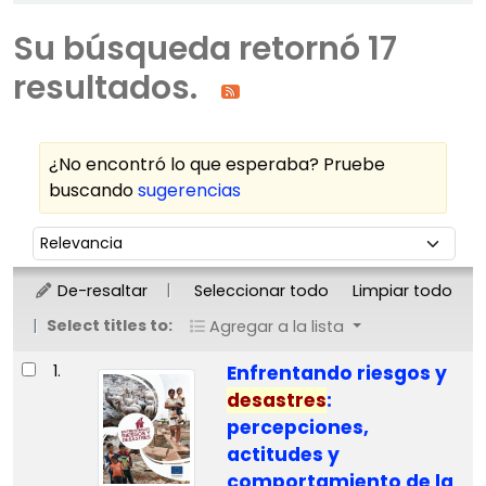
Su búsqueda retornó 17
resultados.
¿No encontró lo que esperaba? Pruebe
buscando
sugerencias
Ordenar
Ordenar por:
De-resaltar
Seleccionar todo
Limpiar todo
Select titles to:
Agregar a la lista
Resultados
1.
Enfrentando riesgos y
desastres
:
percepciones,
actitudes y
comportamiento de la