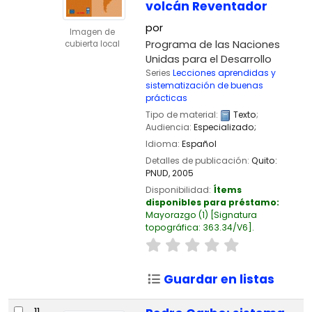
volcán Reventador
por
Imagen de
Programa de las Naciones
cubierta local
Unidas para el Desarrollo
Series
Lecciones aprendidas y
sistematización de buenas
prácticas
Tipo de material:
Texto
;
Audiencia:
Especializado;
Idioma:
Español
Detalles de publicación:
Quito:
PNUD,
2005
Disponibilidad:
Ítems
disponibles para préstamo:
Mayorazgo
(1)
Signatura
topográfica:
363.34/V6
.
Guardar en listas
11.