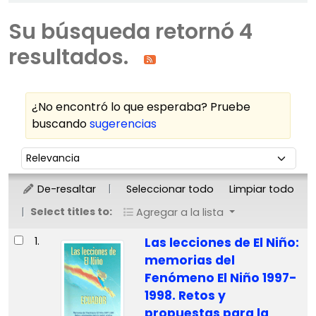
Su búsqueda retornó 4
resultados.
¿No encontró lo que esperaba? Pruebe
buscando
sugerencias
Ordenar
Ordenar por:
De-resaltar
Seleccionar todo
Limpiar todo
Select titles to:
Agregar a la lista
Resultados
1.
Las lecciones de El Niño:
memorias del
Fenómeno El Niño 1997-
1998. Retos y
propuestas para la