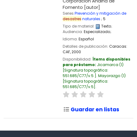
Corporación Andina de
Fomento
[autor]
Series
Prevención y mitigación de
desastres
naturales
; 5
Tipo de material:
Texto
;
Audiencia:
Especializado;
Idioma:
Español
Detalles de publicación:
Caracas:
CAF,
2000
Disponibilidad:
Ítems disponibles
para préstamo:
Jicamarca
(1)
Signatura topográfica:
551.685/C77/v.5
.
Mayorazgo
(1)
Signatura topográfica:
551.685/C77/v.5
.
Guardar en listas