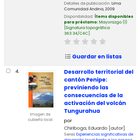
Detalles de publicación:
Lima:
Comunidad Andina,
2009
Disponibilidad:
Ítems disponibles
para préstamo:
Mayorazgo
(1)
Signatura topográfica:
363.34/C4C
.
Guardar en listas
4.
Desarrollo territorial del
cantón Penipe:
previniendo las
consecuencias de la
activación del volcán
Tungurahua
Imagen de
cubierta local
por
Chiriboga, Eduardo
[autor]
Series
Experiencias significativas de
desarrollo local frente a los riesgos