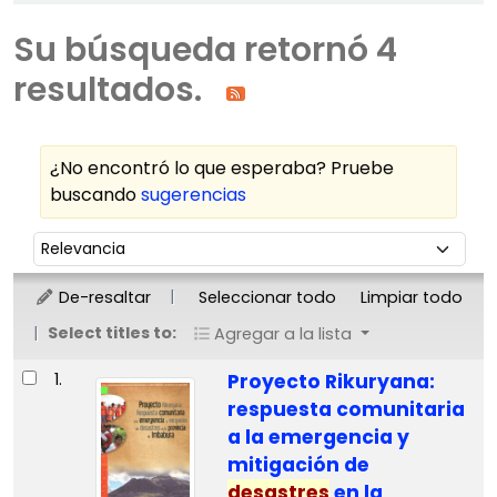
Su búsqueda retornó 4
resultados.
¿No encontró lo que esperaba? Pruebe
buscando
sugerencias
Ordenar
Ordenar por:
De-resaltar
Seleccionar todo
Limpiar todo
Select titles to:
Agregar a la lista
Resultados
1.
Proyecto Rikuryana:
respuesta comunitaria
a la emergencia y
mitigación de
desastres
en la