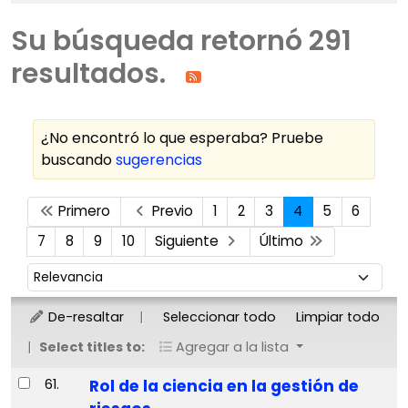
Su búsqueda retornó 291
resultados.
¿No encontró lo que esperaba? Pruebe
buscando
sugerencias
Ordenar
Primero
Previo
1
2
3
4
5
6
7
8
9
10
Siguiente
Último
Ordenar por:
De-resaltar
Seleccionar todo
Limpiar todo
Select titles to:
Agregar a la lista
Resultados
61.
Rol de la ciencia en la gestión de