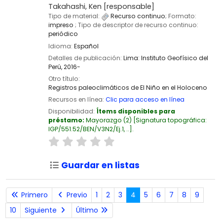
Takahashi, Ken
[responsable]
Tipo de material:
Recurso continuo
; Formato:
impreso
; Tipo de descriptor de recurso continuo:
periódico
Idioma:
Español
Detalles de publicación:
Lima:
Instituto Geofísico del
Perú,
2016-
Otro título:
Registros paleoclimáticos de El Niño en el Holoceno
Recursos en línea:
Clic para acceso en línea
Disponibilidad:
Ítems disponibles para
préstamo:
Mayorazgo
(2)
Signatura topográfica:
IGP/551.52/BEN/V3N2/Ej.1, ..
.
Guardar en listas
Primero
Previo
1
2
3
4
5
6
7
8
9
10
Siguiente
Último