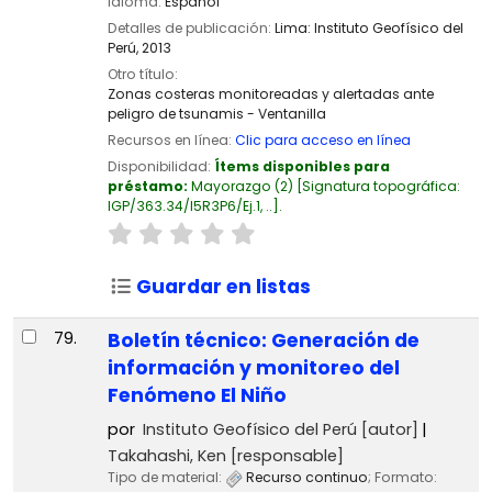
Idioma:
Español
Detalles de publicación:
Lima:
Instituto Geofísico del
Perú,
2013
Otro título:
Zonas costeras monitoreadas y alertadas ante
peligro de tsunamis - Ventanilla
Recursos en línea:
Clic para acceso en línea
Disponibilidad:
Ítems disponibles para
préstamo:
Mayorazgo
(2)
Signatura topográfica:
IGP/363.34/I5R3P6/Ej.1, ..
.
Guardar en listas
79.
Boletín técnico: Generación de
información y monitoreo del
Fenómeno El Niño
por
Instituto Geofísico del Perú
[autor]
Takahashi, Ken
[responsable]
Tipo de material:
Recurso continuo
; Formato: