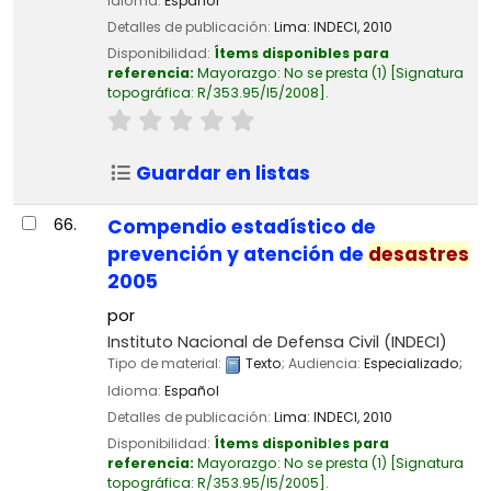
Idioma:
Español
Detalles de publicación:
Lima:
INDECI,
2010
Disponibilidad:
Ítems disponibles para
referencia:
Mayorazgo: No se presta
(1)
Signatura
topográfica:
R/353.95/I5/2008
.
Guardar en listas
66.
Compendio estadístico de
prevención y atención de
desastres
2005
por
Instituto Nacional de Defensa Civil (INDECI)
Tipo de material:
Texto
; Audiencia:
Especializado;
Idioma:
Español
Detalles de publicación:
Lima:
INDECI,
2010
Disponibilidad:
Ítems disponibles para
referencia:
Mayorazgo: No se presta
(1)
Signatura
topográfica:
R/353.95/I5/2005
.