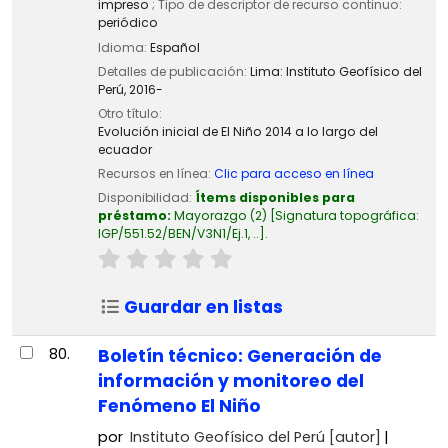
impreso
; Tipo de descriptor de recurso continuo:
periódico
Idioma:
Español
Detalles de publicación:
Lima:
Instituto Geofísico del
Perú,
2016-
Otro título:
Evolución inicial de El Niño 2014 a lo largo del
ecuador
Recursos en línea:
Clic para acceso en línea
Disponibilidad:
Ítems disponibles para
préstamo:
Mayorazgo
(2)
Signatura topográfica:
IGP/551.52/BEN/V3N1/Ej.1, ..
.
Guardar en listas
80.
Boletín técnico: Generación de
información y monitoreo del
Fenómeno El Niño
por
Instituto Geofísico del Perú
[autor]