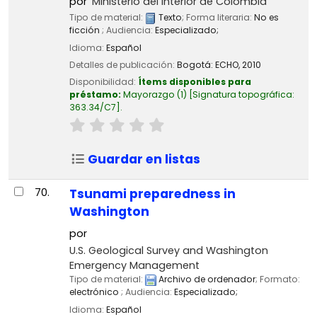
por
Ministerio del Interior de Colombia
Tipo de material:
Texto
; Forma literaria:
No es
ficción
; Audiencia:
Especializado;
Idioma:
Español
Detalles de publicación:
Bogotá:
ECHO,
2010
Disponibilidad:
Ítems disponibles para
préstamo:
Mayorazgo
(1)
Signatura topográfica:
363.34/C7
.
Guardar en listas
70.
Tsunami preparedness in
Washington
por
U.S. Geological Survey and Washington
Emergency Management
Tipo de material:
Archivo de ordenador
; Formato:
electrónico
; Audiencia:
Especializado;
Idioma:
Español