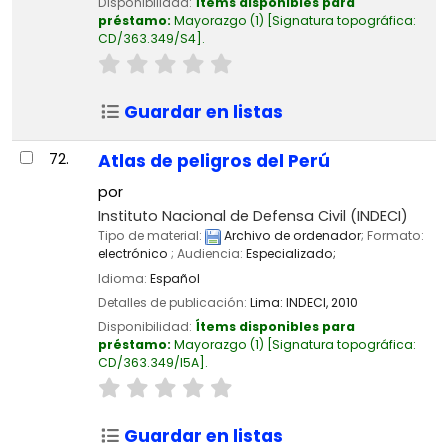
Disponibilidad:
Ítems disponibles para
préstamo:
Mayorazgo
(1)
Signatura topográfica:
CD/363.349/S4
.
Guardar en listas
72.
Atlas de peligros del Perú
por
Instituto Nacional de Defensa Civil (INDECI)
Tipo de material:
Archivo de ordenador
; Formato:
electrónico
; Audiencia:
Especializado;
Idioma:
Español
Detalles de publicación:
Lima:
INDECI,
2010
Disponibilidad:
Ítems disponibles para
préstamo:
Mayorazgo
(1)
Signatura topográfica:
CD/363.349/I5A
.
Guardar en listas