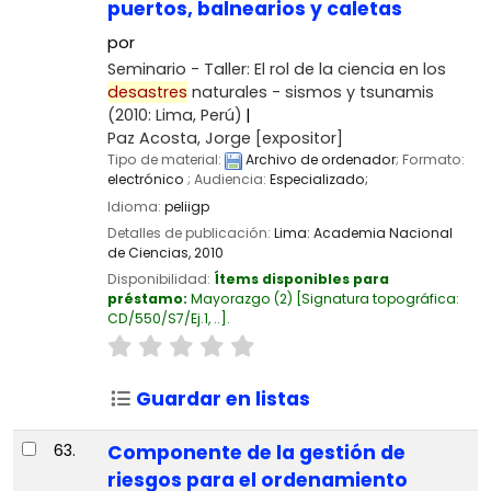
puertos, balnearios y caletas
por
Seminario - Taller: El rol de la ciencia en los
desastres
naturales - sismos y tsunamis
(2010: Lima, Perú)
Paz Acosta, Jorge
[expositor]
Tipo de material:
Archivo de ordenador
; Formato:
electrónico
; Audiencia:
Especializado;
Idioma:
peliigp
Detalles de publicación:
Lima:
Academia Nacional
de Ciencias,
2010
Disponibilidad:
Ítems disponibles para
préstamo:
Mayorazgo
(2)
Signatura topográfica:
CD/550/S7/Ej.1, ..
.
Guardar en listas
63.
Componente de la gestión de
riesgos para el ordenamiento