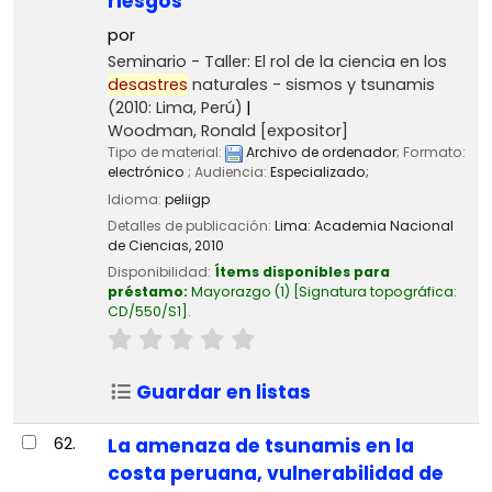
riesgos
por
Seminario - Taller: El rol de la ciencia en los
desastres
naturales - sismos y tsunamis
(2010: Lima, Perú)
Woodman, Ronald
[expositor]
Tipo de material:
Archivo de ordenador
; Formato:
electrónico
; Audiencia:
Especializado;
Idioma:
peliigp
Detalles de publicación:
Lima:
Academia Nacional
de Ciencias,
2010
Disponibilidad:
Ítems disponibles para
préstamo:
Mayorazgo
(1)
Signatura topográfica:
CD/550/S1
.
Guardar en listas
62.
La amenaza de tsunamis en la
costa peruana, vulnerabilidad de