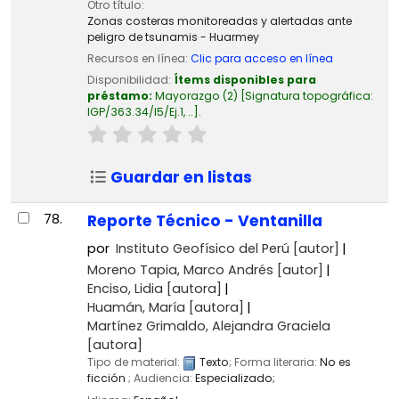
Otro título:
Zonas costeras monitoreadas y alertadas ante
peligro de tsunamis - Huarmey
Recursos en línea:
Clic para acceso en línea
Disponibilidad:
Ítems disponibles para
préstamo:
Mayorazgo
(2)
Signatura topográfica:
IGP/363.34/I5/Ej.1, ..
.
Guardar en listas
78.
Reporte Técnico - Ventanilla
por
Instituto Geofísico del Perú
[autor]
Moreno Tapia, Marco Andrés
[autor]
Enciso, Lidia
[autora]
Huamán, María
[autora]
Martínez Grimaldo, Alejandra Graciela
[autora]
Tipo de material:
Texto
; Forma literaria:
No es
ficción
; Audiencia:
Especializado;