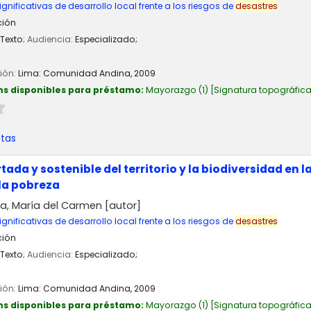
ignificativas de desarrollo local frente a los riesgos de
desastres
ción
Texto
; Audiencia:
Especializado;
ción:
Lima:
Comunidad Andina,
2009
ms disponibles para préstamo:
Mayorazgo
(1)
Signatura topográfic
stas
ada y sostenible del territorio y la biodiversidad en 
la pobreza
a, María del Carmen
[autor]
ignificativas de desarrollo local frente a los riesgos de
desastres
ción
Texto
; Audiencia:
Especializado;
ción:
Lima:
Comunidad Andina,
2009
ms disponibles para préstamo:
Mayorazgo
(1)
Signatura topográfic