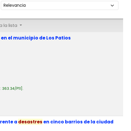
Ordenar por:
 la lista
en el municipio de Los Patios
a:
363.34/P11
.
frente a
desastres
en cinco barrios de la ciudad