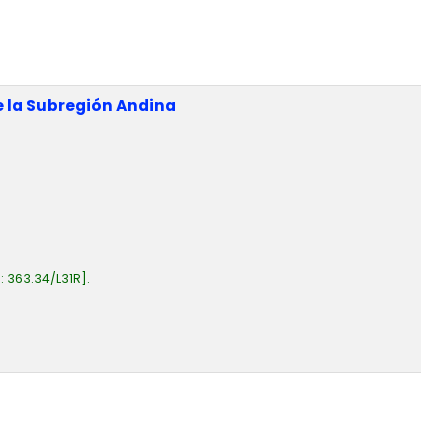
e la Subregión Andina
a:
363.34/L31R
.