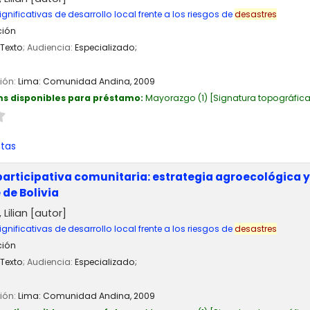
ignificativas de desarrollo local frente a los riesgos de
desastres
ción
Texto
; Audiencia:
Especializado;
ción:
Lima:
Comunidad Andina,
2009
ms disponibles para préstamo:
Mayorazgo
(1)
Signatura topográfic
stas
participativa comunitaria: estrategia agroecológica y 
 de Bolivia
Lilian
[autor]
ignificativas de desarrollo local frente a los riesgos de
desastres
ción
Texto
; Audiencia:
Especializado;
ción:
Lima:
Comunidad Andina,
2009