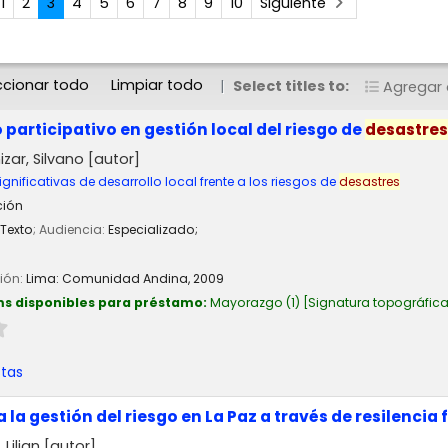
1
2
3
4
5
6
7
8
9
10
Siguiente
ccionar todo
Limpiar todo
Select titles to:
Agregar a
 participativo en gestión local del riesgo de
desastres
zar, Silvano
[autor]
ignificativas de desarrollo local frente a los riesgos de
desastres
ción
Texto
; Audiencia:
Especializado;
ción:
Lima:
Comunidad Andina,
2009
ms disponibles para préstamo:
Mayorazgo
(1)
Signatura topográfic
stas
la gestión del riesgo en La Paz a través de resilencia 
Lilian
[autor]