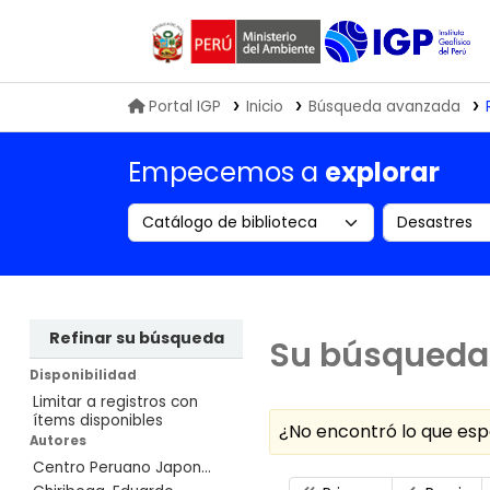
Biblioteca IGP
Portal IGP
Inicio
Búsqueda avanzada
Empecemos a
explorar
Search the catalog by:
Buscar en
Refinar su búsqueda
Su búsqueda 
Disponibilidad
Limitar a registros con
ítems disponibles
¿No encontró lo que e
Autores
Centro Peruano Japon...
Ordenar