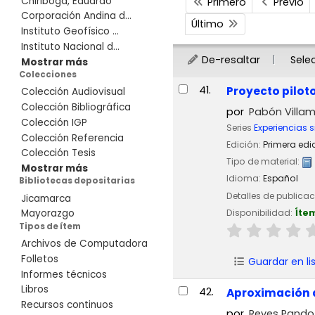
Chiriboga, Eduardo
Primero
Previo
Corporación Andina d...
Último
Instituto Geofísico ...
Instituto Nacional d...
De-resaltar
Sele
Mostrar más
Colecciones
Resultados
41.
Proyecto piloto
Colección Audiovisual
Colección Bibliográfica
por
Pabón Villami
Colección IGP
Series
Experiencias s
Colección Referencia
Edición:
Primera edi
Colección Tesis
Tipo de material:
Mostrar más
Idioma:
Español
Bibliotecas depositarias
Detalles de publica
Jicamarca
Disponibilidad:
Íte
Mayorazgo
Tipos de ítem
Archivos de Computadora
Folletos
Guardar en li
Informes técnicos
Libros
42.
Aproximación a 
Recursos continuos
por
Reyes Pando, 