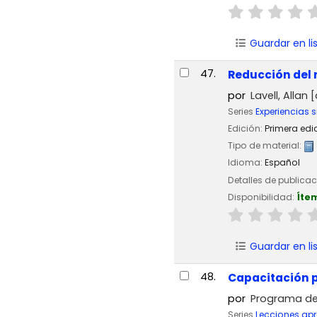
Guardar en li
47.
Reducción del 
por
Lavell, Allan
[
Series
Experiencias s
Edición:
Primera edi
Tipo de material:
Idioma:
Español
Detalles de publica
Disponibilidad:
Íte
Guardar en li
48.
Capacitación p
por
Programa de 
Series
Lecciones apr