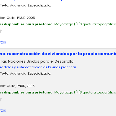
Texto
; Audiencia:
Especializado;
ción:
Quito:
PNUD,
2005
ms disponibles para préstamo:
Mayorazgo
(1)
Signatura topográfic
stas
na: reconstrucción de viviendas por la propia comun
las Naciones Unidas para el Desarrollo
endidas y sistematización de buenas prácticas
Texto
; Audiencia:
Especializado;
ción:
Quito,
PNUD,
2005
ms disponibles para préstamo:
Mayorazgo
(1)
Signatura topográfic
stas