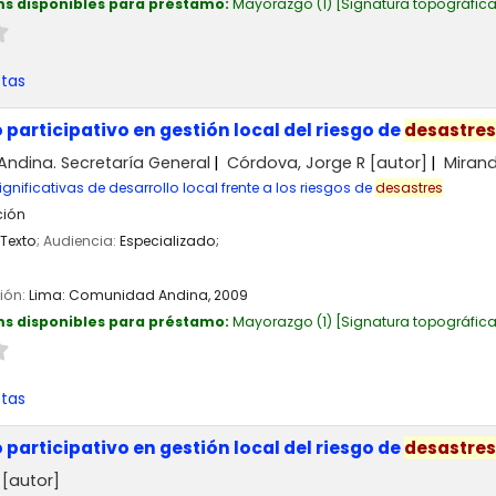
ms disponibles para préstamo:
Mayorazgo
(1)
Signatura topográfic
stas
 participativo en gestión local del riesgo de
desastres
ndina. Secretaría General
Córdova, Jorge R
[autor]
Mirand
ignificativas de desarrollo local frente a los riesgos de
desastres
ción
Texto
; Audiencia:
Especializado;
ción:
Lima:
Comunidad Andina,
2009
ms disponibles para préstamo:
Mayorazgo
(1)
Signatura topográfic
stas
 participativo en gestión local del riesgo de
desastres
[autor]