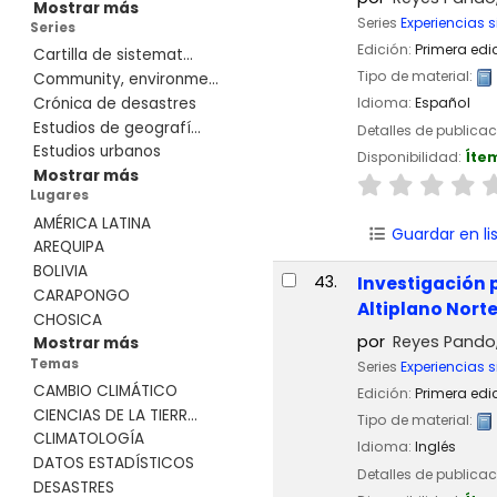
Mostrar más
Series
Experiencias s
Series
Edición:
Primera edi
Cartilla de sistemat...
Tipo de material:
Community, environme...
Crónica de desastres
Idioma:
Español
Estudios de geografí...
Detalles de publica
Estudios urbanos
Disponibilidad:
Íte
Mostrar más
Lugares
AMÉRICA LATINA
Guardar en li
AREQUIPA
BOLIVIA
43.
Investigación 
CARAPONGO
Altiplano Norte
CHOSICA
por
Reyes Pando, 
Mostrar más
Temas
Series
Experiencias s
CAMBIO CLIMÁTICO
Edición:
Primera edi
CIENCIAS DE LA TIERR...
Tipo de material:
CLIMATOLOGÍA
Idioma:
Inglés
DATOS ESTADÍSTICOS
Detalles de publica
DESASTRES