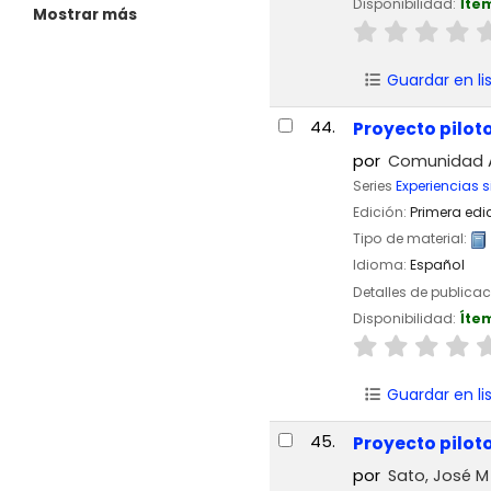
Disponibilidad:
Íte
Mostrar más
Guardar en li
44.
Proyecto piloto
por
Comunidad A
Series
Experiencias s
Edición:
Primera edi
Tipo de material:
Idioma:
Español
Detalles de publica
Disponibilidad:
Íte
Guardar en li
45.
Proyecto piloto
por
Sato, José M