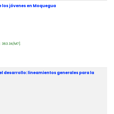
e los jóvenes en Moquegua
a:
363.34/M7
.
el desarrollo: lineamientos generales para la