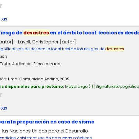
stas
riesgo de
desastres
en el ámbito local: lecciones desd
autor]
Lavell, Christopher
[autor]
ignificativas de desarrollo local frente a los riesgos de
desastres
ción
Texto
; Audiencia:
Especializado;
ción:
Lima:
Comunidad Andina,
2009
ms disponibles para préstamo:
Mayorazgo
(1)
Signatura topográfic
stas
ara la preparación en caso de sismo
las Naciones Unidas para el Desarrollo
endidas y sistematización de buenas prácticas