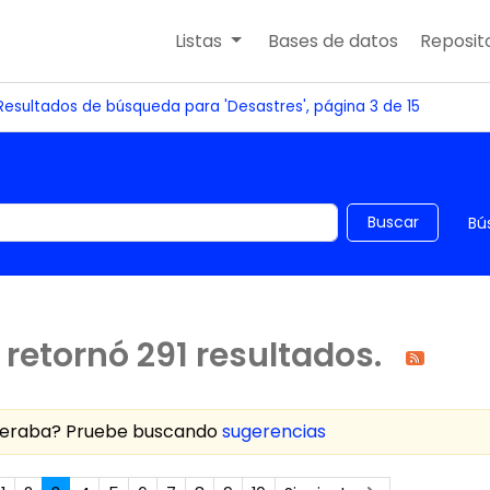
Listas
Bases de datos
Reposito
Resultados de búsqueda para 'Desastres', página 3 de 15
 el catálogo por palabra clave
Buscar
Bú
retornó 291 resultados.
speraba? Pruebe buscando
sugerencias