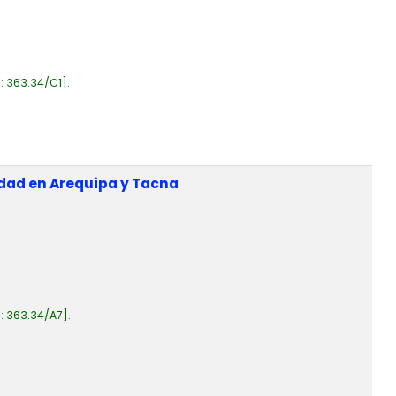
a:
363.34/C1
.
idad en Arequipa y Tacna
a:
363.34/A7
.