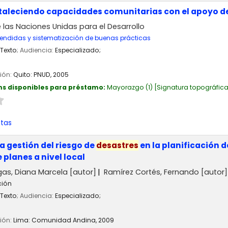
taleciendo capacidades comunitarias con el apoyo d
las Naciones Unidas para el Desarrollo
endidas y sistematización de buenas prácticas
Texto
; Audiencia:
Especializado;
ción:
Quito:
PNUD,
2005
ms disponibles para préstamo:
Mayorazgo
(1)
Signatura topográfic
stas
a gestión del riesgo de
desastres
en la planificación d
planes a nivel local
gas, Diana Marcela
[autor]
Ramírez Cortés, Fernando
[autor]
ción
Texto
; Audiencia:
Especializado;
ción:
Lima:
Comunidad Andina,
2009