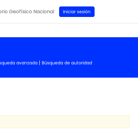
rio Geofísico Nacional
Iniciar sesión
squeda avanzada
Búsqueda de autoridad