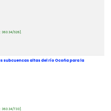
a:
363.34/S26
.
las subcuencas altas del río Ocoña para la
a:
363.34/T33
.