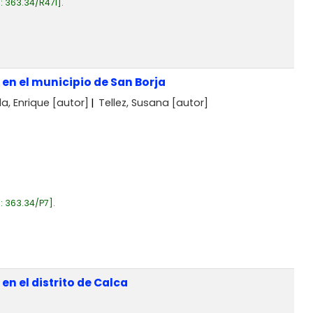
a:
363.34/R47I
.
en el municipio de San Borja
a, Enrique
[autor]
Tellez, Susana
[autor]
a:
363.34/P7
.
en el distrito de Calca