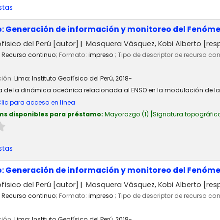
stas
o: Generación de información y monitoreo del Fenóme
físico del Perú
[autor]
Mosquera Vásquez, Kobi Alberto
[res
Recurso continuo
; Formato:
impreso
; Tipo de descriptor de recurso co
ción:
Lima:
Instituto Geofísico del Perú,
2018-
ia de la dinámica oceánica relacionada al ENSO en la modulación de la a
lic para acceso en línea
ms disponibles para préstamo:
Mayorazgo
(1)
Signatura topográfic
stas
o: Generación de información y monitoreo del Fenóme
físico del Perú
[autor]
Mosquera Vásquez, Kobi Alberto
[res
Recurso continuo
; Formato:
impreso
; Tipo de descriptor de recurso co
ción:
Lima:
Instituto Geofísico del Perú,
2018-