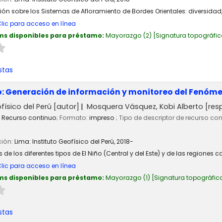
sión sobre los Sistemas de Afloramiento de Bordes Orientales: diversid
lic para acceso en línea
ms disponibles para préstamo:
Mayorazgo
(2)
Signatura topográfic
stas
o: Generación de información y monitoreo del Fenóme
físico del Perú
[autor]
Mosquera Vásquez, Kobi Alberto
[res
Recurso continuo
; Formato:
impreso
; Tipo de descriptor de recurso co
ción:
Lima:
Instituto Geofísico del Perú,
2018-
de los diferentes tipos de El Niño (Central y del Este) y de las regiones c
lic para acceso en línea
ms disponibles para préstamo:
Mayorazgo
(1)
Signatura topográfic
stas