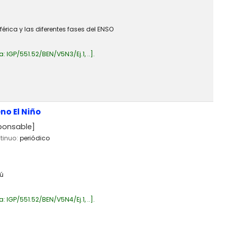
rica y las diferentes fases del ENSO
a:
IGP/551.52/BEN/V5N3/Ej.1, ..
.
no El Niño
ponsable]
ntinuo:
periódico
rú
a:
IGP/551.52/BEN/V5N4/Ej.1, ..
.