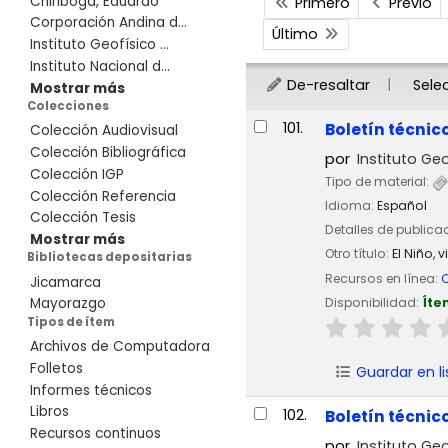
Chiriboga, Eduardo
Primero
Previo
Corporación Andina d...
Último
Instituto Geofísico ...
Instituto Nacional d...
De-resaltar
Sele
Mostrar más
Colecciones
Resultados
101.
Boletín técnic
Colección Audiovisual
Colección Bibliográfica
por
Instituto Geo
Colección IGP
Tipo de material:
Colección Referencia
Idioma:
Español
Colección Tesis
Detalles de publica
Mostrar más
Otro título:
El Niño, 
Bibliotecas depositarias
Recursos en línea:
C
Jicamarca
Disponibilidad:
Íte
Mayorazgo
Tipos de ítem
Archivos de Computadora
Folletos
Guardar en li
Informes técnicos
Libros
102.
Boletín técnic
Recursos continuos
por
Instituto Geo