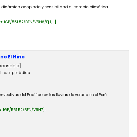
ad, dinámica acoplada y sensibilidad al cambio climática
a:
IGP/551.52/BEN/V5N6/Ej.1, ..
.
no El Niño
ponsable]
ntinuo:
periódico
onvectivas del Pacífico en las lluvias de verano en el Perú
a:
IGP/551.52/BEN/V5N7
.