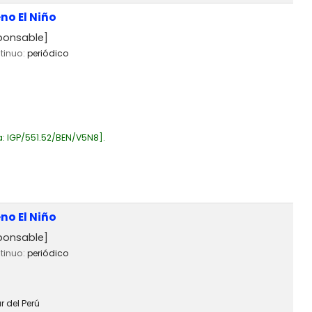
no El Niño
ponsable]
ntinuo:
periódico
a:
IGP/551.52/BEN/V5N8
.
no El Niño
ponsable]
ntinuo:
periódico
 del Perú