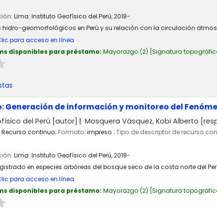
ción:
Lima:
Instituto Geofísico del Perú,
2018-
 hidro-geomorfológicos en Perú y su relación con la circulación atmosfé
lic para acceso en línea
ms disponibles para préstamo:
Mayorazgo
(2)
Signatura topográfic
stas
o: Generación de información y monitoreo del Fenóme
físico del Perú
[autor]
Mosquera Vásquez, Kobi Alberto
[res
Recurso continuo
; Formato:
impreso
; Tipo de descriptor de recurso co
ción:
Lima:
Instituto Geofísico del Perú,
2018-
registrado en especies arbóreas del bosque seco de la costa norte del Pe
lic para acceso en línea
ms disponibles para préstamo:
Mayorazgo
(2)
Signatura topográfic