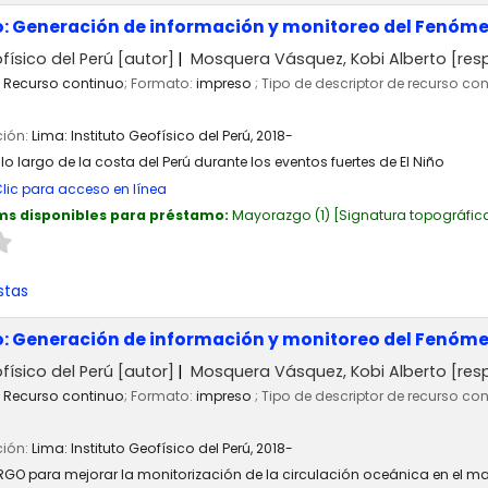
o: Generación de información y monitoreo del Fenóme
físico del Perú
[autor]
Mosquera Vásquez, Kobi Alberto
[res
Recurso continuo
; Formato:
impreso
; Tipo de descriptor de recurso co
ción:
Lima:
Instituto Geofísico del Perú,
2018-
 lo largo de la costa del Perú durante los eventos fuertes de El Niño
lic para acceso en línea
ms disponibles para préstamo:
Mayorazgo
(1)
Signatura topográfic
stas
o: Generación de información y monitoreo del Fenóme
físico del Perú
[autor]
Mosquera Vásquez, Kobi Alberto
[res
Recurso continuo
; Formato:
impreso
; Tipo de descriptor de recurso co
ción:
Lima:
Instituto Geofísico del Perú,
2018-
RGO para mejorar la monitorización de la circulación oceánica en el mar