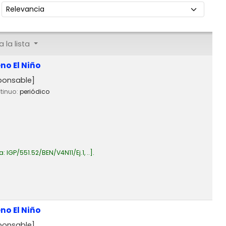
Ordenar por:
 la lista
no El Niño
ponsable]
ntinuo:
periódico
a:
IGP/551.52/BEN/V4N11/Ej.1, ..
.
no El Niño
ponsable]