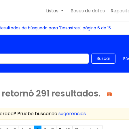
Listas
Bases de datos
Reposito
Resultados de búsqueda para 'Desastres', página 6 de 15
 el catálogo por palabra clave
Buscar
Bú
retornó 291 resultados.
speraba? Pruebe buscando
sugerencias