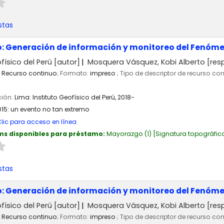
stas
o: Generación de información y monitoreo del Fenóme
físico del Perú
[autor]
Mosquera Vásquez, Kobi Alberto
[res
Recurso continuo
; Formato:
impreso
; Tipo de descriptor de recurso co
ción:
Lima:
Instituto Geofísico del Perú,
2018-
015: un evento no tan extremo
lic para acceso en línea
ms disponibles para préstamo:
Mayorazgo
(1)
Signatura topográfic
stas
o: Generación de información y monitoreo del Fenóme
físico del Perú
[autor]
Mosquera Vásquez, Kobi Alberto
[res
Recurso continuo
; Formato:
impreso
; Tipo de descriptor de recurso co