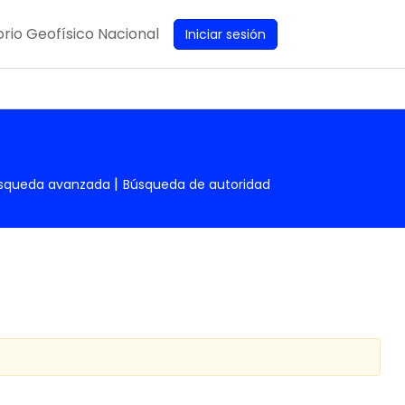
rio Geofísico Nacional
Iniciar sesión
squeda avanzada
Búsqueda de autoridad