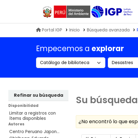
Biblioteca IGP
Portal IGP
Inicio
Búsqueda avanzada
Empecemos a
explorar
Search the catalog by:
Buscar en
Refinar su búsqueda
Su búsqueda 
Disponibilidad
Limitar a registros con
ítems disponibles
¿No encontró lo que e
Autores
Centro Peruano Japon...
Ordenar