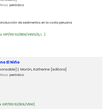
ntinuo:
periódico
la producción de sedimentos en la costa peruana
a:
IGP/551.52/BEN/V4N12/Ej.1, ..
.
no El Niño
ponsable]
Morón, Katherine
[editora]
ntinuo:
periódico
a:
IGP/551.52/BOL/V5N1
.