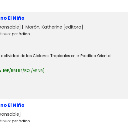
no El Niño
ponsable]
Morón, Katherine
[editora]
ntinuo:
periódico
ctividad de los Ciclones Tropicales en el Pacífico Oriental
a:
IGP/551.52/BOL/V5N5
.
no El Niño
ponsable]
ntinuo:
periódico