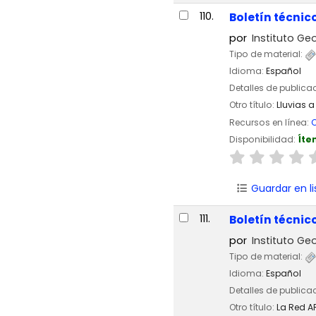
110.
Boletín técnic
por
Instituto Geo
Tipo de material:
Idioma:
Español
Detalles de publica
Otro título:
Lluvias a
Recursos en línea:
C
Disponibilidad:
Íte
Guardar en li
111.
Boletín técnic
por
Instituto Geo
Tipo de material:
Idioma:
Español
Detalles de publica
Otro título:
La Red A