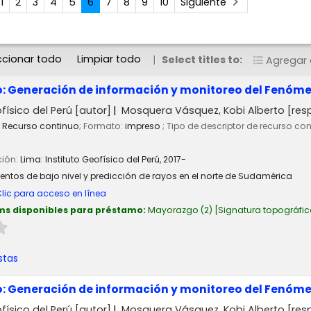
1
2
3
4
5
6
7
8
9
10
Siguiente
ccionar todo
Limpiar todo
Select titles to:
Agregar a
o: Generación de información y monitoreo del Fenóme
físico del Perú
[autor]
Mosquera Vásquez, Kobi Alberto
[res
Recurso continuo
; Formato:
impreso
; Tipo de descriptor de recurso co
ción:
Lima:
Instituto Geofísico del Perú,
2017-
vientos de bajo nivel y predicción de rayos en el norte de Sudamérica
lic para acceso en línea
ms disponibles para préstamo:
Mayorazgo
(2)
Signatura topográfic
stas
o: Generación de información y monitoreo del Fenóme
físico del Perú
[autor]
Mosquera Vásquez, Kobi Alberto
[res