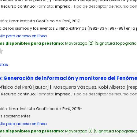
Recurso continuo
; Formato:
impreso
; Tipo de descriptor de recurso co
ción:
Lima:
Instituto Geofísico del Perú,
2017-
ia de los sismos y los eventos El Niño extremos (1982-83 y 1997-98) en 
lic para acceso en línea
ms disponibles para préstamo:
Mayorazgo
(2)
Signatura topográfic
stas
o: Generación de información y monitoreo del Fenóme
físico del Perú
[autor]
Mosquera Vásquez, Kobi Alberto
[res
Recurso continuo
; Formato:
impreso
; Tipo de descriptor de recurso co
ción:
Lima:
Instituto Geofísico del Perú,
2018-
os sorprendentes
lic para acceso en línea
ms disponibles para préstamo:
Mayorazgo
(1)
Signatura topográfic