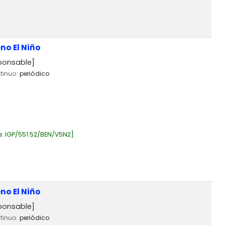
no El Niño
ponsable]
ntinuo:
periódico
a:
IGP/551.52/BEN/V5N2
.
no El Niño
ponsable]
ntinuo:
periódico