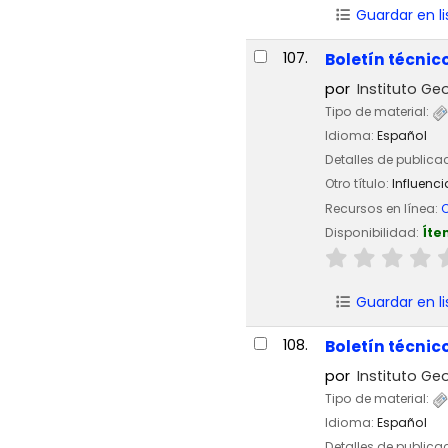
Guardar en li
107.
Boletín técnic
por
Instituto Geo
Tipo de material:
Idioma:
Español
Detalles de publica
Otro título:
Influenc
Recursos en línea:
C
Disponibilidad:
Íte
Guardar en li
108.
Boletín técnic
por
Instituto Geo
Tipo de material:
Idioma:
Español
Detalles de publica