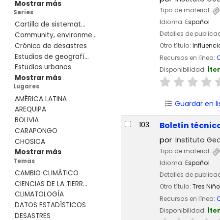
Mostrar más
Tipo de material:
Series
Idioma:
Español
Cartilla de sistemat...
Detalles de publica
Community, environme...
Crónica de desastres
Otro título:
Influenc
Estudios de geografí...
Recursos en línea:
C
Estudios urbanos
Disponibilidad:
Íte
Mostrar más
Lugares
AMÉRICA LATINA
Guardar en li
AREQUIPA
BOLIVIA
103.
Boletín técnic
CARAPONGO
por
Instituto Geo
CHOSICA
Tipo de material:
Mostrar más
Temas
Idioma:
Español
CAMBIO CLIMÁTICO
Detalles de publica
CIENCIAS DE LA TIERR...
Otro título:
Tres Niñ
CLIMATOLOGÍA
Recursos en línea:
C
DATOS ESTADÍSTICOS
Disponibilidad:
Íte
DESASTRES