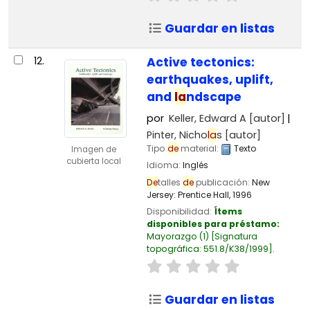
Guardar en listas
12.
Active tectonics:
earthquakes, uplift,
and
la
ndscape
por
Keller, Edward A
[autor]
Pinter, Nicho
la
s
[autor]
Tipo
de
material:
Texto
Imagen de
cubierta local
Idioma:
Inglés
De
talles
de
publicación:
New
Jersey:
Prentice Hall,
1996
Disponibilidad:
Ítems
disponibles para préstamo:
Mayorazgo
(1)
Signatura
topográfica:
551.8/K38/1999
.
Guardar en listas