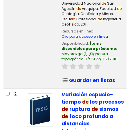
Universidad Nacional
de
San
Agustín
de
Arequipa. Facultad
de
Geología, Geofísica y Minas,
Escue
la
Profesional
de
Ingeniería
Geofísica, 2011.
Recursos en línea:
Clic para acceso en línea
Disponibilidad:
Ítems
disponibles para préstamo:
Mayorazgo
(1)
Signatura
topográfica:
T/551.22/F62/2011
.
Guardar en listas
2.
Variación espacio-
tiempo
de
los procesos
de
ruptura
de
sismos
de
foco profundo a
distancias