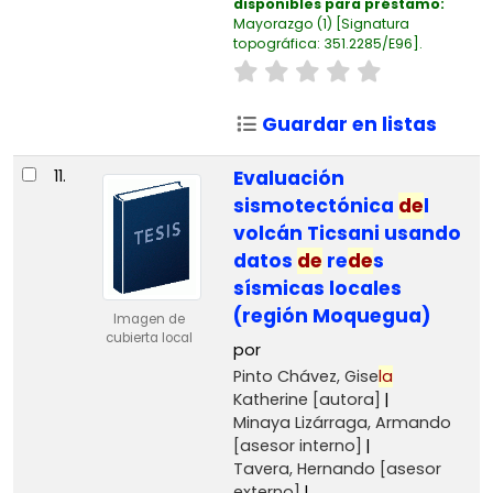
disponibles para préstamo:
Mayorazgo
(1)
Signatura
topográfica:
351.2285/E96
.
Guardar en listas
11.
Evaluación
sismotectónica
de
l
volcán Ticsani usando
datos
de
re
de
s
sísmicas locales
(región Moquegua)
Imagen de
cubierta local
por
Pinto Chávez, Gise
la
Katherine
[autora]
Minaya Lizárraga, Armando
[asesor interno]
Tavera, Hernando
[asesor
externo]