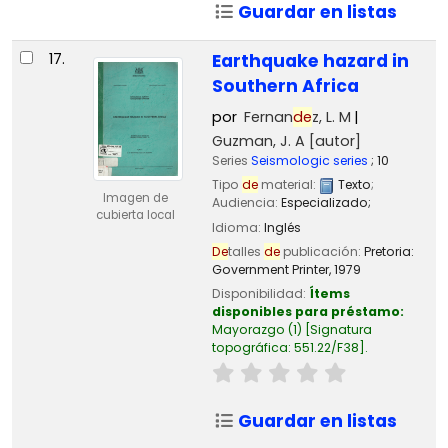
Guardar en listas
17.
Earthquake hazard in
Southern Africa
por
Fernan
de
z, L. M
Guzman, J. A
[autor]
Series
Seismologic series
; 10
Tipo
de
material:
Texto
;
Imagen de
Audiencia:
Especializado;
cubierta local
Idioma:
Inglés
De
talles
de
publicación:
Pretoria:
Government Printer,
1979
Disponibilidad:
Ítems
disponibles para préstamo:
Mayorazgo
(1)
Signatura
topográfica:
551.22/F38
.
Guardar en listas