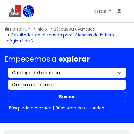
Listas
Biblioteca IGP
Portal IGP
Inicio
Búsqueda avanzada
Resultados de búsqueda para 'Ciencias de la tierra',
página 1 de 2
Empecemos a
explorar
Buscar
Búsqueda avanzada
Búsqueda de autoridad