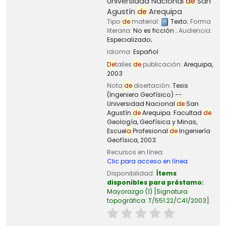
Universidad Nacional
de
San
Agustín
de
Arequipa
Tipo
de
material:
Texto
; Forma
literaria:
No es ficción
; Audiencia:
Especializado;
Idioma:
Español
De
talles
de
publicación:
Arequipa,
2003
Nota
de
disertación:
Tesis
(Ingeniero Geofísico) --
Universidad Nacional
de
San
Agustín
de
Arequipa. Facultad
de
Geología, Geofísica y Minas,
Escue
la
Profesional
de
Ingeniería
Geofísica, 2003.
Recursos en línea:
Clic para acceso en línea
Disponibilidad:
Ítems
disponibles para préstamo:
Mayorazgo
(1)
Signatura
topográfica:
T/551.22/C41/2003
.