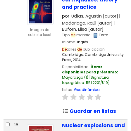
and practice
por
Udías, Agustín
[autor]
Madariaga, Raúl
[autor]
Buforn, Elisa
[autor]
Imagen de
cubierta local
Tipo
de
material:
Texto
Idioma:
Inglés
De
talles
de
publicación:
Cambridge:
Cambridge University
Press,
2014
Disponibilidad:
Ítems
disponibles para préstamo:
Mayorazgo
(1)
Signatura
topográfica:
551.2201/U19
.
Listas:
Geodinámica
.
Guardar en listas
15.
Nuclear explosions and