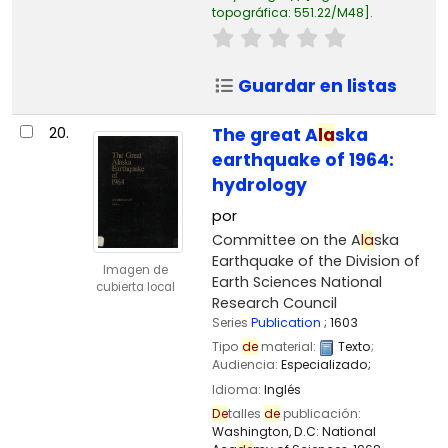
topográfica:
551.22/M48
.
Guardar en listas
20.
The great A
la
ska
earthquake of 1964:
hydrology
por
Committee on the A
la
ska
Earthquake of the Division of
Imagen de
Earth Sciences National
cubierta local
Research Council
Series
Publication
; 1603
Tipo
de
material:
Texto
;
Audiencia:
Especializado;
Idioma:
Inglés
De
talles
de
publicación:
Washington, D.C:
National