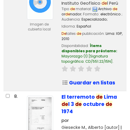
Instituto Geofísico
de
l Perú
Tipo
de
material:
Archivo
de
or
de
nador
; Formato:
electrónico
;
Audiencia:
Especializado;
Imagen de
Idioma:
Español
cubierta local
De
talles
de
publicación:
Lima:
IGP,
2010
Disponibilidad:
Ítems
disponibles para préstamo:
Mayorazgo
(1)
Signatura
topográfica:
CD/551.22/I5N
.
Guardar en listas
8.
El terremoto
de
Lima
de
l 3
de
octubre
de
1974
por
Giesecke M., Alberto
[autor]