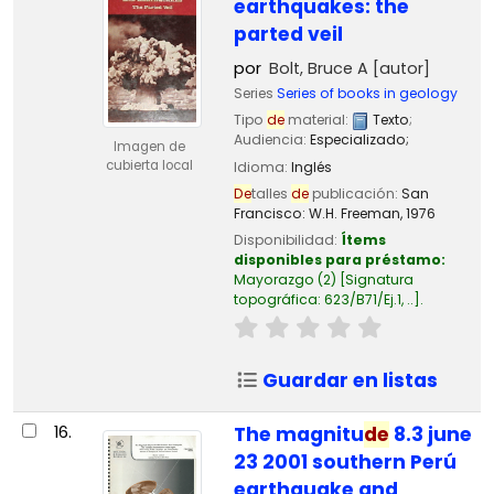
earthquakes: the
parted veil
por
Bolt, Bruce A
[autor]
Series
Series of books in geology
Tipo
de
material:
Texto
;
Audiencia:
Especializado;
Imagen de
cubierta local
Idioma:
Inglés
De
talles
de
publicación:
San
Francisco:
W.H. Freeman,
1976
Disponibilidad:
Ítems
disponibles para préstamo:
Mayorazgo
(2)
Signatura
topográfica:
623/B71/Ej.1, ..
.
Guardar en listas
16.
The magnitu
de
8.3 june
23 2001 southern Perú
earthquake and