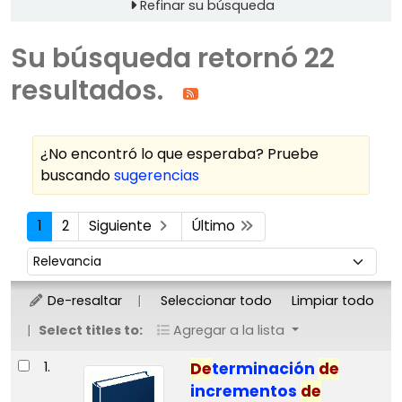
Refinar su búsqueda
Su búsqueda retornó 22
resultados.
¿No encontró lo que esperaba? Pruebe
buscando
sugerencias
Ordenar
1
2
Siguiente
Último
Ordenar por:
De-resaltar
Seleccionar todo
Limpiar todo
Select titles to:
Agregar a la lista
Resultados
1.
De
terminación
de
incrementos
de