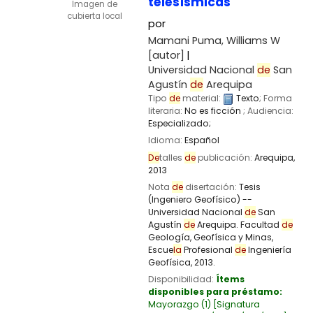
telesísmicas
Imagen de
cubierta local
por
Mamani Puma, Williams W
[autor]
Universidad Nacional
de
San
Agustín
de
Arequipa
Tipo
de
material:
Texto
; Forma
literaria:
No es ficción
; Audiencia:
Especializado;
Idioma:
Español
De
talles
de
publicación:
Arequipa,
2013
Nota
de
disertación:
Tesis
(Ingeniero Geofísico) --
Universidad Nacional
de
San
Agustín
de
Arequipa. Facultad
de
Geología, Geofísica y Minas,
Escue
la
Profesional
de
Ingeniería
Geofísica, 2013.
Disponibilidad:
Ítems
disponibles para préstamo:
Mayorazgo
(1)
Signatura