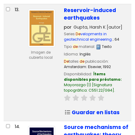
13.
Reservoir-induced
earthquakes
por
Gupta, Harsh K
[autor]
Series
De
velopments in
geotechnical engineering
; 64
Tipo
de
material:
Texto
Imagen de
Idioma:
Inglés
cubierta local
De
talles
de
publicación:
Amsterdam:
Elsevier,
1992
Disponibilidad:
Ítems
disponibles para préstamo:
Mayorazgo
(1)
Signatura
topográfica:
C551.22/G94
.
Guardar en listas
14.
Source mechanisms of
earthquakes: theory