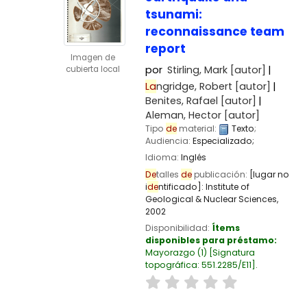
tsunami:
reconnaissance team
report
Imagen de
por
Stirling, Mark
[autor]
cubierta local
La
ngridge, Robert
[autor]
Benites, Rafael
[autor]
Aleman, Hector
[autor]
Tipo
de
material:
Texto
;
Audiencia:
Especializado;
Idioma:
Inglés
De
talles
de
publicación:
[lugar no
i
de
ntificado]:
Institute of
Geological & Nuclear Sciences,
2002
Disponibilidad:
Ítems
disponibles para préstamo:
Mayorazgo
(1)
Signatura
topográfica:
551.2285/E11
.