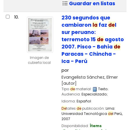
Guardar en listas
10.
230 segundos que
cambiaron
la
faz
de
l
sur peruano:
terremoto 15
de
agosto
2007. Pisco - Bahía
de
Paracas - Chincha -
Imagen de
Ica - Perú
cubierta local
por
Evangelista Sánchez, Elmer
[autor]
Tipo
de
material:
Texto
;
Audiencia:
Especializado;
Idioma:
Español
De
talles
de
publicación:
Lima:
Universidad Tecnológica
de
l Perú,
2007
Disponibilidad:
Ítems