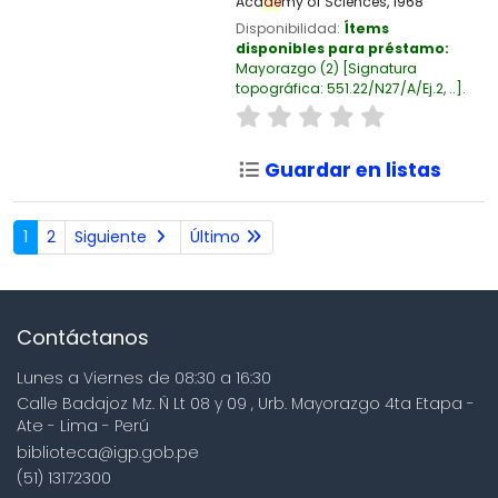
Aca
de
my of Sciences,
1968
Disponibilidad:
Ítems
disponibles para préstamo:
Mayorazgo
(2)
Signatura
topográfica:
551.22/N27/A/Ej.2, ..
.
Guardar en listas
1
2
Siguiente
Último
Contáctanos
Lunes a Viernes de 08:30 a 16:30
Calle Badajoz Mz. Ñ Lt 08 y 09 , Urb. Mayorazgo 4ta Etapa -
Ate - Lima - Perú
biblioteca@igp.gob.pe
(51) 13172300