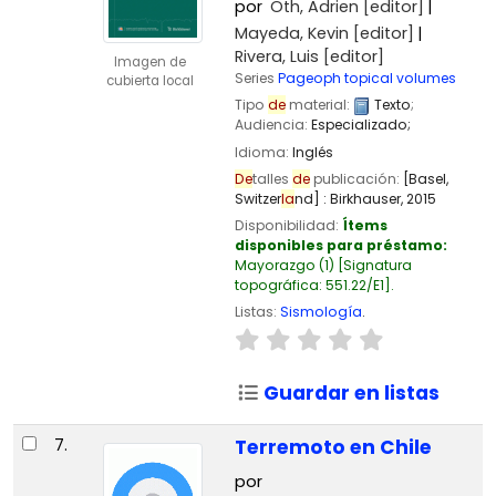
por
Oth, Adrien
[editor]
Mayeda, Kevin
[editor]
Rivera, Luis
[editor]
Imagen de
Series
Pageoph topical volumes
cubierta local
Tipo
de
material:
Texto
;
Audiencia:
Especializado;
Idioma:
Inglés
De
talles
de
publicación:
[Basel,
Switzer
la
nd] :
Birkhauser,
2015
Disponibilidad:
Ítems
disponibles para préstamo:
Mayorazgo
(1)
Signatura
topográfica:
551.22/E1
.
Listas:
Sismología
.
Guardar en listas
7.
Terremoto en Chile
por