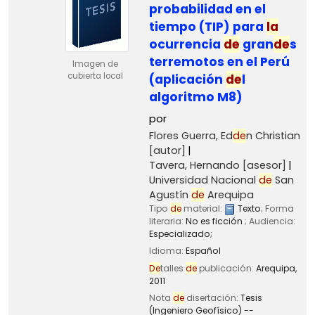
probabilidad en el
tiempo (TIP) para
la
ocurrencia
de
gran
de
s
terremotos en el Perú
Imagen de
cubierta local
(aplicación
de
l
algoritmo M8)
por
Flores Guerra, Ed
de
n Christian
[autor]
Tavera, Hernando
[asesor]
Universidad Nacional
de
San
Agustín
de
Arequipa
Tipo
de
material:
Texto
; Forma
literaria:
No es ficción
; Audiencia:
Especializado;
Idioma:
Español
De
talles
de
publicación:
Arequipa,
2011
Nota
de
disertación:
Tesis
(Ingeniero Geofísico) --