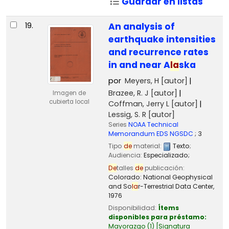
Guardar en listas
19.
An analysis of
earthquake intensities
and recurrence rates
in and near A
la
ska
por
Meyers, H
[autor]
Brazee, R. J
[autor]
Imagen de
cubierta local
Coffman, Jerry L
[autor]
Lessig, S. R
[autor]
Series
NOAA Technical
Memorandum EDS NGSDC
; 3
Tipo
de
material:
Texto
;
Audiencia:
Especializado;
De
talles
de
publicación:
Colorado:
National Geophysical
and So
la
r-Terrestrial Data Center,
1976
Disponibilidad:
Ítems
disponibles para préstamo:
Mayorazgo
(1)
Signatura