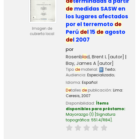
de
terminadas a partir
de
medidas SASW en
los lugares afectados
por el terremoto
de
Imagen de
Perú
de
l 15
de
agosto
cubierta local
de
l 2007
por
Rosenb
la
d, Brent L
[autor]
Bay, James A
[autor]
Tipo
de
material:
Texto
;
Audiencia:
Especializado;
Idioma:
Español
De
talles
de
publicación:
Lima:
Ceresis,
2007
Disponibilidad:
Ítems
disponibles para préstamo:
Mayorazgo
(1)
Signatura
topográfica:
551.4/R84
.