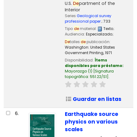
U.S.
De
partment of the
Interior
Series
Geological survey
professional paper
; 733
Tipo
de
material:
Texto
;
Audiencia:
Especializado;
De
talles
de
publicación:
Washington:
United States
Government Printing,
1971
Disponibilidad:
Ítems
disponibles para préstamo:
Mayorazgo
(1)
Signatura
topográfica:
551.22/S1
.
Guardar en listas
6.
Earthquake source
physics on various
scales