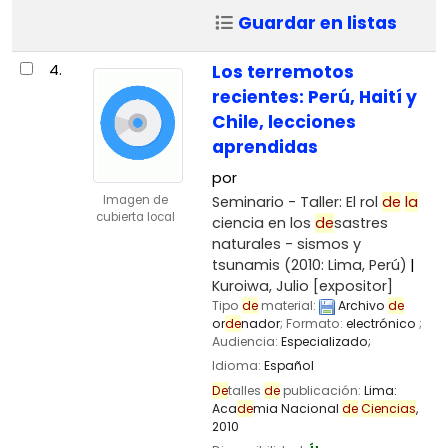
Guardar en listas
4.
Los terremotos
recientes: Perú, Haití y
Chile, lecciones
aprendidas
por
Seminario - Taller: El rol
de
la
Imagen de
cubierta local
ciencia en los
de
sastres
naturales - sismos y
tsunamis
(2010: Lima, Perú)
Kuroiwa, Julio
[expositor]
Tipo
de
material:
Archivo
de
or
de
nador
; Formato:
electrónico
;
Audiencia:
Especializado;
Idioma:
Español
De
talles
de
publicación:
Lima:
Aca
de
mia Nacional
de
Ciencias
,
2010