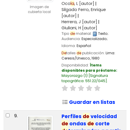
Oco
la
, L
[autor]
Imagen de
Silgado Ferro, Enrique
cubierta local
[autor]
Herrera, J
[autor]
Giuliani, H
[autor]
Tipo
de
material:
Texto
;
Audiencia:
Especializado;
Idioma:
Español
De
talles
de
publicación:
Lima:
Ceresis/Unesco,
1980
Disponibilidad:
Ítems
disponibles para préstamo:
Mayorazgo
(1)
Signatura
topográfica:
551.22/G45
.
Guardar en listas
9.
Perfiles
de
velocidad
de
ondas
de
corte