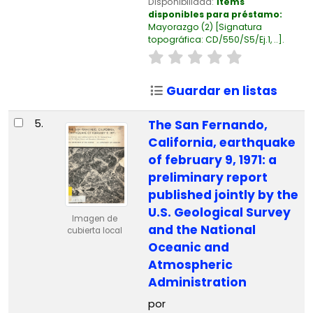
Disponibilidad:
Ítems
disponibles para préstamo:
Mayorazgo
(2)
Signatura
topográfica:
CD/550/S5/Ej.1, ..
.
Guardar en listas
5.
The San Fernando,
California, earthquake
of february 9, 1971: a
preliminary report
published jointly by the
U.S. Geological Survey
Imagen de
and the National
cubierta local
Oceanic and
Atmospheric
Administration
por