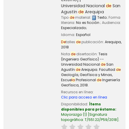
Universidad Nacional
de
San
Agustín
de
Arequipa
Tipo
de
material:
Texto
; Forma
literaria:
No es ficción
; Audiencia:
Especializado;
Idioma:
Español
De
talles
de
publicación:
Arequipa,
2018
Nota
de
disertación:
Tesis
(Ingeniero Geofísico) --
Universidad Nacional
de
San
Agustín
de
Arequipa. Facultad
de
Geología, Geofísica y Minas,
Escue
la
Profesional
de
Ingeniería
Geofísica, 2018.
Recursos en línea:
Clic para acceso en línea
Disponibilidad:
Ítems
disponibles para préstamo:
Mayorazgo
(1)
Signatura
topográfica:
T/551.22/P59/2018
.