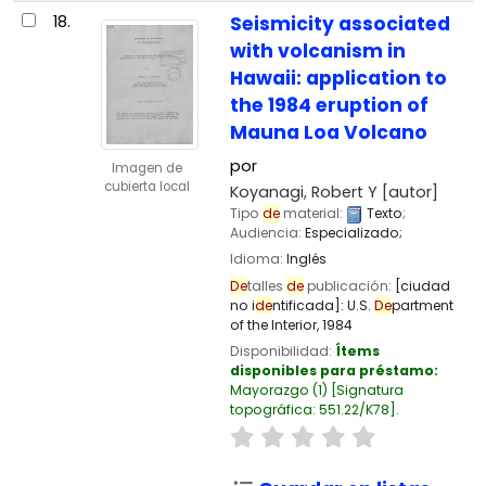
18.
Seismicity associated
with volcanism in
Hawaii: application to
the 1984 eruption of
Mauna Loa Volcano
por
Imagen de
cubierta local
Koyanagi, Robert Y
[autor]
Tipo
de
material:
Texto
;
Audiencia:
Especializado;
Idioma:
Inglés
De
talles
de
publicación:
[ciudad
no i
de
ntificada]:
U.S.
De
partment
of the Interior,
1984
Disponibilidad:
Ítems
disponibles para préstamo:
Mayorazgo
(1)
Signatura
topográfica:
551.22/K78
.