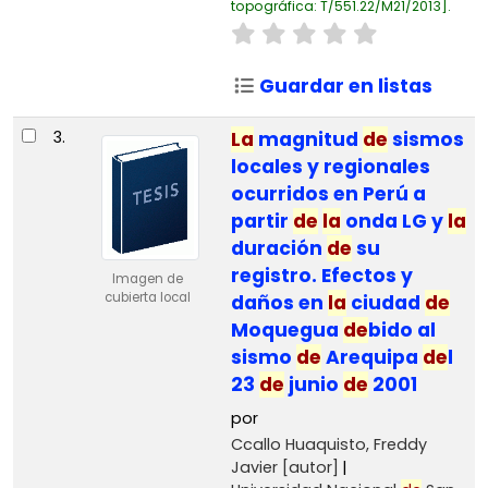
topográfica:
T/551.22/M21/2013
.
Guardar en listas
3.
La
magnitud
de
sismos
locales y regionales
ocurridos en Perú a
partir
de
la
onda LG y
la
duración
de
su
registro. Efectos y
Imagen de
cubierta local
daños en
la
ciudad
de
Moquegua
de
bido al
sismo
de
Arequipa
de
l
23
de
junio
de
2001
por
Ccallo Huaquisto, Freddy
Javier
[autor]