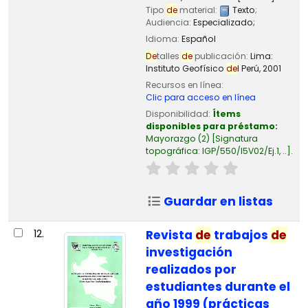
Tipo
de
material:
Texto
;
Audiencia:
Especializado;
Idioma:
Español
De
talles
de
publicación:
Lima:
Instituto Geofísico
de
l Perú,
2001
Recursos en línea:
Clic para acceso en línea
Disponibilidad:
Ítems
disponibles para préstamo:
Mayorazgo
(2)
Signatura
topográfica:
IGP/550/I5V02/Ej.1, ..
.
Guardar en listas
12.
Revista
de
trabajos
de
investigación
realizados por
estudiantes durante el
año 1999 (prácticas