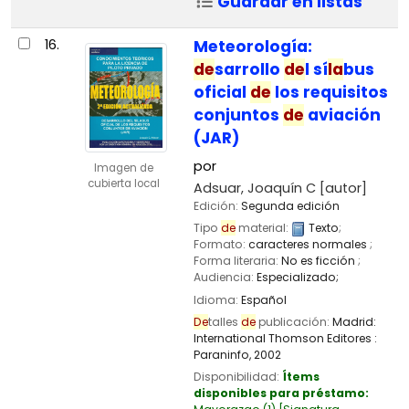
Guardar en listas
16.
Meteorología:
de
sarrollo
de
l sí
la
bus
oficial
de
los requisitos
conjuntos
de
aviación
(JAR)
por
Imagen de
cubierta local
Adsuar, Joaquín C
[autor]
Edición:
Segunda edición
Tipo
de
material:
Texto
;
Formato:
caracteres normales
;
Forma literaria:
No es ficción
;
Audiencia:
Especializado;
Idioma:
Español
De
talles
de
publicación:
Madrid:
International Thomson Editores :
Paraninfo,
2002
Disponibilidad:
Ítems
disponibles para préstamo: