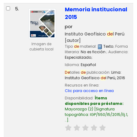
5.
Memoria institucional
2015
por
Instituto Geofísico
de
l Perú
[autor]
Imagen de
Tipo
de
material:
Texto
; Forma
cubierta local
literaria:
No es ficción
; Audiencia:
Especializado;
Idioma:
Español
De
talles
de
publicación:
Lima:
Instituto Geofísico
de
l Perú,
2016
Recursos en línea:
Clic para acceso en línea
Disponibilidad:
Ítems
disponibles para préstamo:
Mayorazgo
(2)
Signatura
topográfica:
IGP/550/I5/2015/Ej.1,
..
.