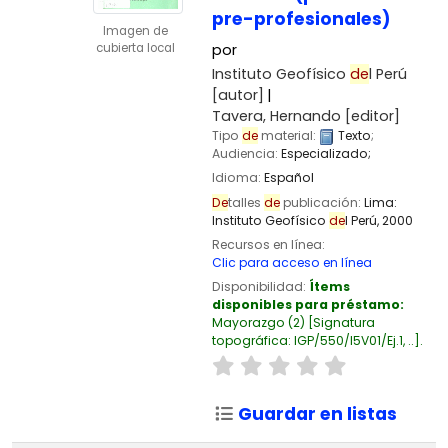
pre-profesionales)
Imagen de
cubierta local
por
Instituto Geofísico
de
l Perú
[autor]
Tavera, Hernando
[editor]
Tipo
de
material:
Texto
;
Audiencia:
Especializado;
Idioma:
Español
De
talles
de
publicación:
Lima:
Instituto Geofísico
de
l Perú,
2000
Recursos en línea:
Clic para acceso en línea
Disponibilidad:
Ítems
disponibles para préstamo:
Mayorazgo
(2)
Signatura
topográfica:
IGP/550/I5V01/Ej.1, ..
.
Guardar en listas