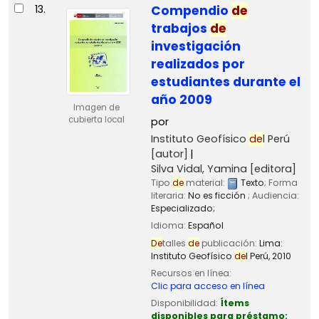
13.
Compendio
de
trabajos
de
investigación
realizados por
estudiantes durante el
año 2009
Imagen de
cubierta local
por
Instituto Geofísico
de
l Perú
[autor]
Silva Vidal, Yamina
[editora]
Tipo
de
material:
Texto
; Forma
literaria:
No es ficción
; Audiencia:
Especializado;
Idioma:
Español
De
talles
de
publicación:
Lima:
Instituto Geofísico
de
l Perú,
2010
Recursos en línea:
Clic para acceso en línea
Disponibilidad:
Ítems
disponibles para préstamo: