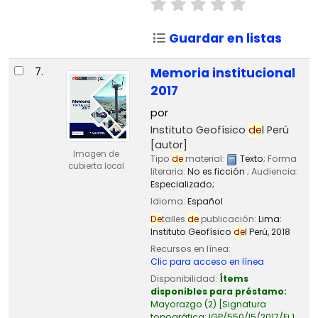
Guardar en listas
7.
Memoria institucional
2017
por
Instituto Geofísico
de
l Perú
[autor]
Imagen de
Tipo
de
material:
Texto
; Forma
cubierta local
literaria:
No es ficción
; Audiencia:
Especializado;
Idioma:
Español
De
talles
de
publicación:
Lima:
Instituto Geofísico
de
l Perú,
2018
Recursos en línea:
Clic para acceso en línea
Disponibilidad:
Ítems
disponibles para préstamo:
Mayorazgo
(2)
Signatura
topográfica:
IGP/550/I5/2017/Ej.1,