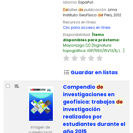
Idioma:
Español
De
talles
de
publicación:
Lima:
Instituto Geofísico
de
l Perú,
2012
Recursos en línea:
Clic para acceso en línea
Disponibilidad:
Ítems
disponibles para préstamo:
Mayorazgo
(2)
Signatura
topográfica:
IGP/550/I5V13/Ej.1, ..
.
Guardar en listas
15.
Compendio
de
investigaciones en
geofísica: trabajos
de
investigación
realizados por
estudiantes durante el
Imagen de
año 2015
cubierta local