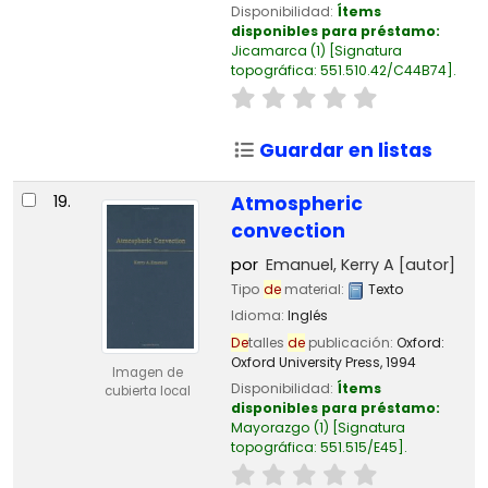
Disponibilidad:
Ítems
disponibles para préstamo:
Jicamarca
(1)
Signatura
topográfica:
551.510.42/C44B74
.
Guardar en listas
19.
Atmospheric
convection
por
Emanuel, Kerry A
[autor]
Tipo
de
material:
Texto
Idioma:
Inglés
De
talles
de
publicación:
Oxford:
Oxford University Press,
1994
Imagen de
Disponibilidad:
Ítems
cubierta local
disponibles para préstamo:
Mayorazgo
(1)
Signatura
topográfica:
551.515/E45
.