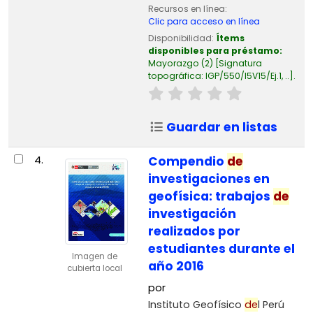
Recursos en línea:
Clic para acceso en línea
Disponibilidad:
Ítems
disponibles para préstamo:
Mayorazgo
(2)
Signatura
topográfica:
IGP/550/I5V15/Ej.1, ..
.
Guardar en listas
4.
Compendio
de
investigaciones en
geofísica: trabajos
de
investigación
realizados por
estudiantes durante el
Imagen de
año 2016
cubierta local
por
Instituto Geofísico
de
l Perú