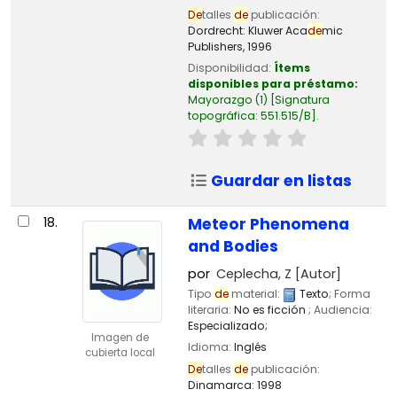
De
talles
de
publicación:
Dordrecht:
Kluwer Aca
de
mic
Publishers,
1996
Disponibilidad:
Ítems
disponibles para préstamo:
Mayorazgo
(1)
Signatura
topográfica:
551.515/B
.
Guardar en listas
18.
Meteor Phenomena
and Bodies
por
Ceplecha, Z
[Autor]
Tipo
de
material:
Texto
; Forma
literaria:
No es ficción
; Audiencia:
Especializado;
Imagen de
Idioma:
Inglés
cubierta local
De
talles
de
publicación:
Dinamarca:
1998