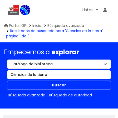
Listas
Biblioteca IGP
Portal IGP
Inicio
Búsqueda avanzada
Resultados de búsqueda para 'Ciencias de la tierra',
página 1 de 3
Empecemos a
explorar
Buscar
Búsqueda avanzada
Búsqueda de autoridad