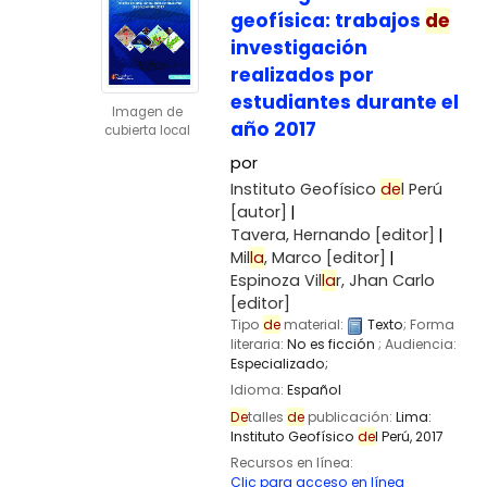
geofísica: trabajos
de
investigación
realizados por
estudiantes durante el
Imagen de
año 2017
cubierta local
por
Instituto Geofísico
de
l Perú
[autor]
Tavera, Hernando
[editor]
Mil
la
, Marco
[editor]
Espinoza Vil
la
r, Jhan Carlo
[editor]
Tipo
de
material:
Texto
; Forma
literaria:
No es ficción
; Audiencia:
Especializado;
Idioma:
Español
De
talles
de
publicación:
Lima:
Instituto Geofísico
de
l Perú,
2017
Recursos en línea:
Clic para acceso en línea