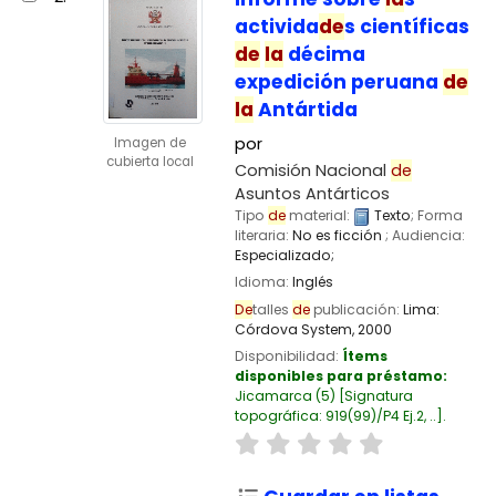
activida
de
s científicas
de
la
décima
expedición peruana
de
la
Antártida
por
Imagen de
cubierta local
Comisión Nacional
de
Asuntos Antárticos
Tipo
de
material:
Texto
; Forma
literaria:
No es ficción
; Audiencia:
Especializado;
Idioma:
Inglés
De
talles
de
publicación:
Lima:
Córdova System,
2000
Disponibilidad:
Ítems
disponibles para préstamo:
Jicamarca
(5)
Signatura
topográfica:
919(99)/P4 Ej.2, ..
.