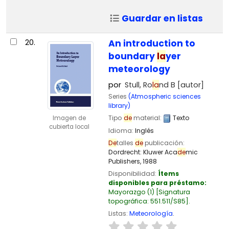
Guardar en listas
20.
An introduction to
boundary
la
yer
meteorology
por
Stull, Ro
la
nd B
[autor]
Series
(Atmospheric sciences
library)
Tipo
de
material:
Texto
Imagen de
cubierta local
Idioma:
Inglés
De
talles
de
publicación:
Dordrecht:
Kluwer Aca
de
mic
Publishers,
1988
Disponibilidad:
Ítems
disponibles para préstamo:
Mayorazgo
(1)
Signatura
topográfica:
551.511/S85
.
Listas:
Meteorología
.