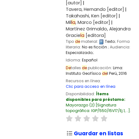
[autor]
Tavera, Hernando
[editor]
Takahashi, Ken
[editor]
Mil
la
, Marco
[editor]
Martínez Grimaldo, Alejandra
Gracie
la
[editora]
Tipo
de
material:
Texto
; Forma
literaria:
No es ficción
; Audiencia:
Especializado;
Idioma:
Español
De
talles
de
publicación:
Lima:
Instituto Geofísico
de
l Perú,
2016
Recursos en línea:
Clic para acceso en línea
Disponibilidad:
Ítems
disponibles para préstamo:
Mayorazgo
(2)
Signatura
topográfica:
IGP/550/I5V17/Ej.1, ..
.
Guardar en listas