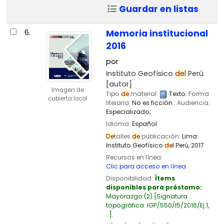
Guardar en listas
6.
Memoria institucional
2016
por
Instituto Geofísico
de
l Perú
[autor]
Imagen de
Tipo
de
material:
Texto
; Forma
cubierta local
literaria:
No es ficción
; Audiencia:
Especializado;
Idioma:
Español
De
talles
de
publicación:
Lima:
Instituto Geofísico
de
l Perú,
2017
Recursos en línea:
Clic para acceso en línea
Disponibilidad:
Ítems
disponibles para préstamo:
Mayorazgo
(2)
Signatura
topográfica:
IGP/550/I5/2016/Ej.1,
..
.