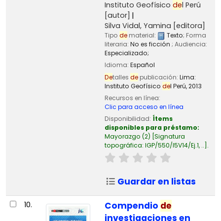
Instituto Geofísico
de
l Perú
[autor]
Silva Vidal, Yamina
[editora]
Tipo
de
material:
Texto
; Forma
literaria:
No es ficción
; Audiencia:
Especializado;
Idioma:
Español
De
talles
de
publicación:
Lima:
Instituto Geofísico
de
l Perú,
2013
Recursos en línea:
Clic para acceso en línea
Disponibilidad:
Ítems
disponibles para préstamo:
Mayorazgo
(2)
Signatura
topográfica:
IGP/550/I5V14/Ej.1, ..
.
Guardar en listas
10.
Compendio
de
investigaciones en