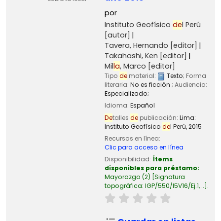
por
Instituto Geofísico
de
l Perú
[autor]
Tavera, Hernando
[editor]
Takahashi, Ken
[editor]
Mil
la
, Marco
[editor]
Tipo
de
material:
Texto
; Forma
literaria:
No es ficción
; Audiencia:
Especializado;
Idioma:
Español
De
talles
de
publicación:
Lima:
Instituto Geofísico
de
l Perú,
2015
Recursos en línea:
Clic para acceso en línea
Disponibilidad:
Ítems
disponibles para préstamo:
Mayorazgo
(2)
Signatura
topográfica:
IGP/550/I5V16/Ej.1, ..
.