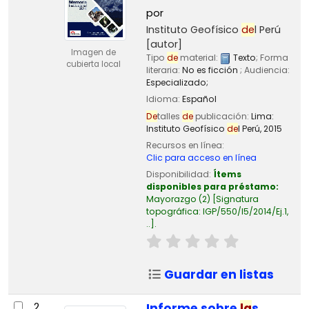
por
Instituto Geofísico
de
l Perú
[autor]
Imagen de
Tipo
de
material:
Texto
; Forma
cubierta local
literaria:
No es ficción
; Audiencia:
Especializado;
Idioma:
Español
De
talles
de
publicación:
Lima:
Instituto Geofísico
de
l Perú,
2015
Recursos en línea:
Clic para acceso en línea
Disponibilidad:
Ítems
disponibles para préstamo:
Mayorazgo
(2)
Signatura
topográfica:
IGP/550/I5/2014/Ej.1,
..
.
Guardar en listas
2.
Informe sobre
la
s