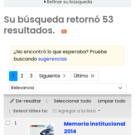
Refinar su búsqueda
Su búsqueda retornó 53
resultados.
¿No encontró lo que esperaba? Pruebe
buscando
sugerencias
Ordenar
1
2
3
Siguiente
Último
Ordenar por:
De-resaltar
Seleccionar todo
Limpiar todo
Select titles to:
Agregar a la lista
Resultados
1.
Memoria institucional
2014