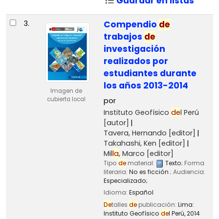
Guardar en listas
3.
Compendio
de
trabajos
de
investigación
realizados por
estudiantes durante
los años 2013-2014
Imagen de
cubierta local
por
Instituto Geofísico
de
l Perú
[autor]
Tavera, Hernando
[editor]
Takahashi, Ken
[editor]
Mil
la
, Marco
[editor]
Tipo
de
material:
Texto
; Forma
literaria:
No es ficción
; Audiencia:
Especializado;
Idioma:
Español
De
talles
de
publicación:
Lima:
Instituto Geofísico
de
l Perú,
2014