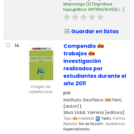
Mayorazgo
(2)
Signatura
topográfica:
IGP/550/I5V11/Ej.1, ..
.
Guardar en listas
14.
Compendio
de
trabajos
de
investigación
realizados por
estudiantes durante el
año 2011
Imagen de
cubierta local
por
Instituto Geofísico
de
l Perú
[autor]
Silva Vidal, Yamina
[editora]
Tipo
de
material:
Texto
; Forma
literaria:
No es ficción
; Audiencia:
Especializado;