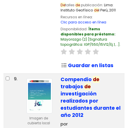
De
talles
de
publicación:
Lima:
Instituto Geofísico
de
l Perú,
2011
Recursos en línea:
Clic para acceso en línea
Disponibilidad:
Ítems
disponibles para préstamo:
Mayorazgo
(2)
Signatura
topográfica:
IGP/550/I5V12/Ej.1, ..
.
Guardar en listas
9.
Compendio
de
trabajos
de
investigación
realizados por
estudiantes durante el
año 2012
Imagen de
cubierta local
por