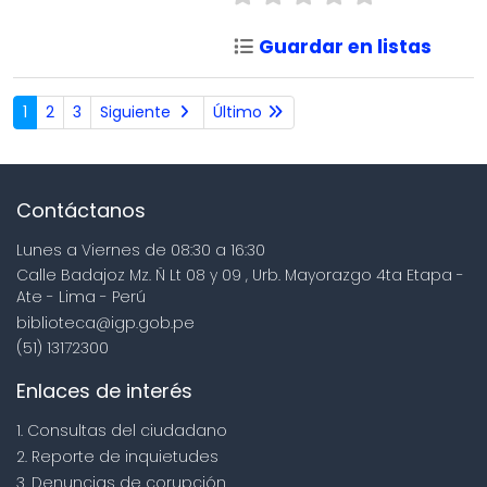
Guardar en listas
1
2
3
Siguiente
Último
Contáctanos
Lunes a Viernes de 08:30 a 16:30
Calle Badajoz Mz. Ñ Lt 08 y 09 , Urb. Mayorazgo 4ta Etapa -
Ate - Lima - Perú
biblioteca@igp.gob.pe
(51) 13172300
Enlaces de interés
1. Consultas del ciudadano
2. Reporte de inquietudes
3. Denuncias de corupción