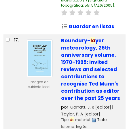
Mayorazgo
(1)
Signatura
topográfica:
551.5/A26/2005
.
Guardar en listas
17.
Boundary-
la
yer
meteorology, 25th
anniversary volume,
1970-1995: invited
reviews and selected
contributions to
Imagen de
recognise Ted Munn's
cubierta local
contribution as editor
over the past 25 years
por
Garratt, J. R
[editor]
Taylor, P. A
[editor]
Tipo
de
material:
Texto
Idioma:
Inglés