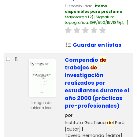
Disponibilidad:
Ítems
disponibles para préstamo:
Mayorazgo
(2)
Signatura
topográfica:
IGP/550/I5V18/Ej.1, ..
.
Guardar en listas
11.
Compendio
de
trabajos
de
investigación
realizados por
estudiantes durante el
año 2000 (prácticas
Imagen de
pre-profesionales)
cubierta local
por
Instituto Geofísico
de
l Perú
[autor]
Tavera, Hernando
[editor]