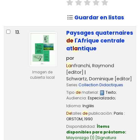
Guardar en listas
13.
Paysages quaternaires
de
l'Afrique centrale
at
la
ntique
por
La
nfranchi, Raymond
[editor]
Imagen de
cubierta local
Schwartz, Dominique
[editor]
Series
Collection Didactiques
Tipo
de
material:
Texto
;
Audiencia:
Especializado;
Idioma:
Inglés
De
talles
de
publicación:
Paris :
ORSTOM,
1990
Disponibilidad:
Ítems
disponibles para préstamo:
Mayorazgo
(1)
Signatura