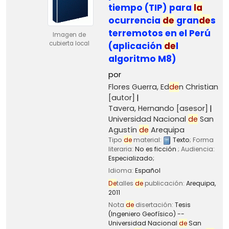
tiempo (TIP) para
la
ocurrencia
de
gran
de
s
terremotos en el Perú
Imagen de
cubierta local
(aplicación
de
l
algoritmo M8)
por
Flores Guerra, Ed
de
n Christian
[autor]
Tavera, Hernando
[asesor]
Universidad Nacional
de
San
Agustín
de
Arequipa
Tipo
de
material:
Texto
; Forma
literaria:
No es ficción
; Audiencia:
Especializado;
Idioma:
Español
De
talles
de
publicación:
Arequipa,
2011
Nota
de
disertación:
Tesis
(Ingeniero Geofísico) --
Universidad Nacional
de
San