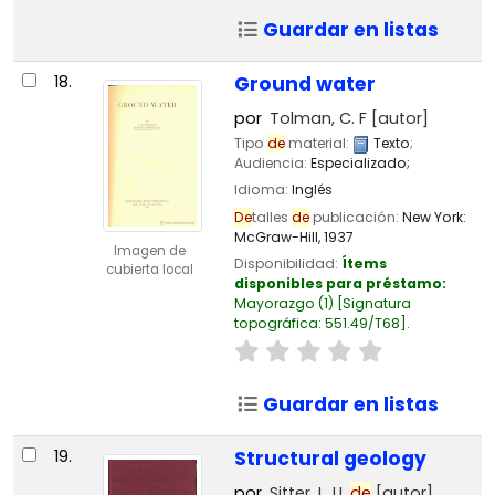
Guardar en listas
18.
Ground water
por
Tolman, C. F
[autor]
Tipo
de
material:
Texto
;
Audiencia:
Especializado;
Idioma:
Inglés
De
talles
de
publicación:
New York:
McGraw-Hill,
1937
Imagen de
Disponibilidad:
Ítems
cubierta local
disponibles para préstamo:
Mayorazgo
(1)
Signatura
topográfica:
551.49/T68
.
Guardar en listas
19.
Structural geology
por
Sitter, L. U.
de
[autor]