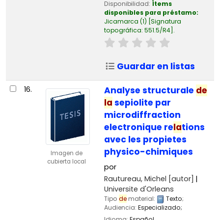
Disponibilidad:
Ítems
disponibles para préstamo:
Jicamarca
(1)
Signatura
topográfica:
551.5/R4
.
Guardar en listas
16.
Analyse structurale
de
la
sepiolite par
microdiffraction
electronique re
la
tions
avec les propietes
physico-chimiques
Imagen de
cubierta local
por
Rautureau, Michel
[autor]
Universite d'Orleans
Tipo
de
material:
Texto
;
Audiencia:
Especializado;
Idioma:
Español