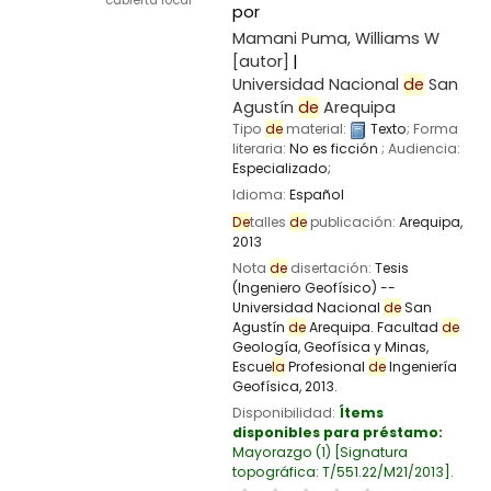
cubierta local
por
Mamani Puma, Williams W
[autor]
Universidad Nacional
de
San
Agustín
de
Arequipa
Tipo
de
material:
Texto
; Forma
literaria:
No es ficción
; Audiencia:
Especializado;
Idioma:
Español
De
talles
de
publicación:
Arequipa,
2013
Nota
de
disertación:
Tesis
(Ingeniero Geofísico) --
Universidad Nacional
de
San
Agustín
de
Arequipa. Facultad
de
Geología, Geofísica y Minas,
Escue
la
Profesional
de
Ingeniería
Geofísica, 2013.
Disponibilidad:
Ítems
disponibles para préstamo:
Mayorazgo
(1)
Signatura
topográfica:
T/551.22/M21/2013
.