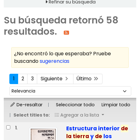
Refinar su búsqueda
Su búsqueda retornó 58
resultados.
¿No encontró lo que esperaba? Pruebe
buscando
sugerencias
Ordenar
1
2
3
Siguiente
Último
Ordenar por:
De-resaltar
Seleccionar todo
Limpiar todo
Select titles to:
Agregar a la lista
Resultados
1.
Estructura interior
de
la
tierra
y
de
los