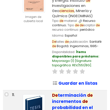
y Energía. Instituto
de
Investigaciones en
Geo
ciencias
, Minería y
Química (INGEOMINAS)
Imagen de
Tipo
de
material:
Recurso
cubierta local
continuo
; Tipo
de
de
scriptor
de
recurso continuo:
periódico
Idioma:
Español
De
talles
de
publicación:
Santafé
de
Bogotá:
Ingeominas,
1995-
Disponibilidad:
Ítems
disponibles para préstamo:
Mayorazgo
(1)
Signatura
topográfica:
REV/551/BG
.
Guardar en listas
11.
De
terminación
de
incrementos
de
probabilidad en el