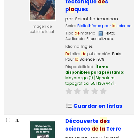
tectonique
de
s
p
la
ques
por
Scientific American
Series
Bibliothèque pour
la
science
Imagen de
cubierta local
Tipo
de
material:
Texto
;
Audiencia:
Especializado;
Idioma:
Inglés
De
talles
de
publicación:
Paris :
Pour
la
Science,
1979
Disponibilidad:
Ítems
disponibles para préstamo:
Mayorazgo
(1)
Signatura
topográfica:
551.136/A47
.
Guardar en listas
4.
Découverte
de
s
sciences
de
la
Terre