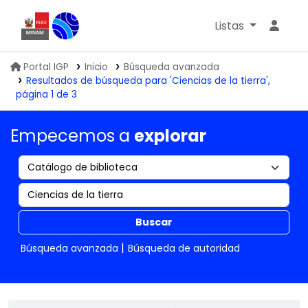
Listas
Biblioteca IGP
Portal IGP
Inicio
Búsqueda avanzada
Resultados de búsqueda para 'Ciencias de la tierra',
página 1 de 3
Empecemos a
explorar
Buscar
Búsqueda avanzada
Búsqueda de autoridad