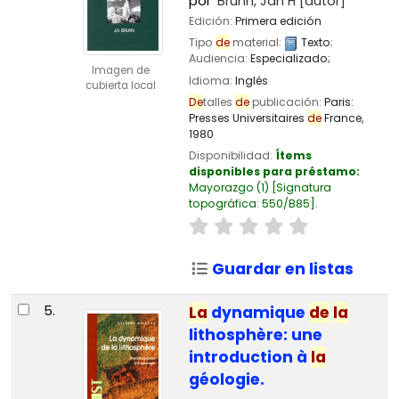
por
Brunn, Jan H
[autor]
Edición:
Primera edición
Tipo
de
material:
Texto
;
Audiencia:
Especializado;
Imagen de
Idioma:
Inglés
cubierta local
De
talles
de
publicación:
Paris:
Presses Universitaires
de
France,
1980
Disponibilidad:
Ítems
disponibles para préstamo:
Mayorazgo
(1)
Signatura
topográfica:
550/B85
.
Guardar en listas
5.
La
dynamique
de
la
lithosphère: une
introduction à
la
géologie.