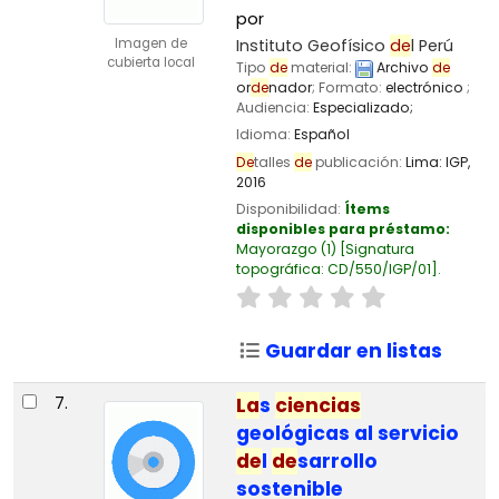
por
Instituto Geofísico
de
l Perú
Imagen de
cubierta local
Tipo
de
material:
Archivo
de
or
de
nador
; Formato:
electrónico
;
Audiencia:
Especializado;
Idioma:
Español
De
talles
de
publicación:
Lima:
IGP,
2016
Disponibilidad:
Ítems
disponibles para préstamo:
Mayorazgo
(1)
Signatura
topográfica:
CD/550/IGP/01
.
Guardar en listas
7.
La
s
ciencias
geológicas al servicio
de
l
de
sarrollo
sostenible