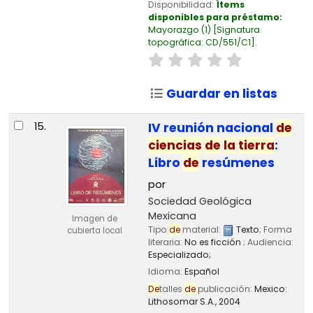
Disponibilidad:
Ítems
disponibles para préstamo:
Mayorazgo
(1)
Signatura
topográfica:
CD/551/C1
.
Guardar en listas
15.
IV reunión nacional
de
ciencias
de
la
tierra
:
Libro
de
resúmenes
por
Sociedad Geológica
Mexicana
Imagen de
Tipo
de
material:
Texto
; Forma
cubierta local
literaria:
No es ficción
; Audiencia:
Especializado;
Idioma:
Español
De
talles
de
publicación:
Mexico:
Lithosomar S.A.,
2004