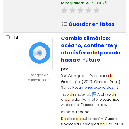
topográfica:
551.790967/P
.
Guardar en listas
14.
Cambio climático:
océano, continente y
atmósfera
de
l pasado
hacia el futuro
por
XV Congreso Peruano
de
Imagen de
cubierta local
Geología
(2010: Cusco, Perú)
Series
Resúmenes extendidos
; 9
Tipo
de
material:
Archivo
de
or
de
nador
; Formato:
electrónico
;
Audiencia:
Especializado;
Idioma:
Español
De
talles
de
publicación:
Cusco:
Sociedad Geológica
de
l Perú,
2010