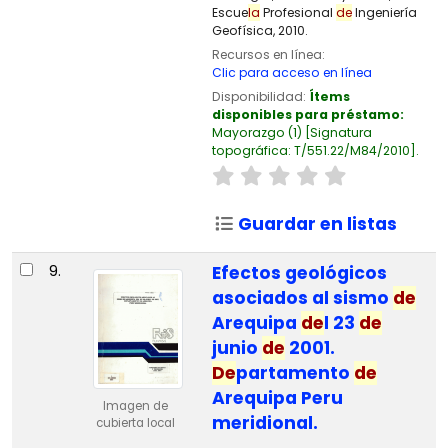
Escue
la
Profesional
de
Ingeniería
Geofísica, 2010.
Recursos en línea:
Clic para acceso en línea
Disponibilidad:
Ítems
disponibles para préstamo:
Mayorazgo
(1)
Signatura
topográfica:
T/551.22/M84/2010
.
Guardar en listas
9.
Efectos geológicos
asociados al sismo
de
Arequipa
de
l 23
de
junio
de
2001.
De
partamento
de
Arequipa Peru
Imagen de
meridional.
cubierta local