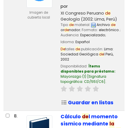
por
XI Congreso Peruano
de
Imagen de
cubierta local
Geología
(2002: Lima, Perú)
Tipo
de
material:
Archivo
de
or
de
nador
; Formato:
electrónico
;
Audiencia:
Especializado;
Idioma:
Español
De
talles
de
publicación:
Lima:
Sociedad Geológica
de
l Perú,
2002
Disponibilidad:
Ítems
disponibles para préstamo:
Mayorazgo
(1)
Signatura
topográfica:
CD/551/C6
.
Guardar en listas
8.
Cálculo
de
l momento
sísmico mediante
la