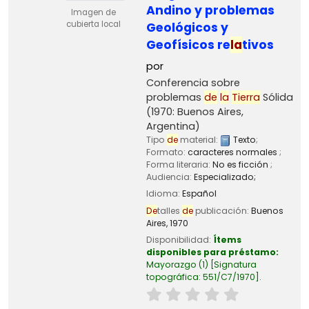
Andino y problemas
Imagen de
cubierta local
Geológicos y
Geofísicos re
la
tivos
por
Conferencia sobre
problemas
de
la
Tierra
Sólida
(1970: Buenos Aires,
Argentina)
Tipo
de
material:
Texto
;
Formato:
caracteres normales
;
Forma literaria:
No es ficción
;
Audiencia:
Especializado;
Idioma:
Español
De
talles
de
publicación:
Buenos
Aires,
1970
Disponibilidad:
Ítems
disponibles para préstamo:
Mayorazgo
(1)
Signatura
topográfica:
551/C7/1970
.