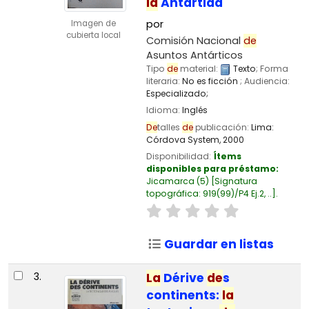
la
Antártida
por
Imagen de
cubierta local
Comisión Nacional
de
Asuntos Antárticos
Tipo
de
material:
Texto
; Forma
literaria:
No es ficción
; Audiencia:
Especializado;
Idioma:
Inglés
De
talles
de
publicación:
Lima:
Córdova System,
2000
Disponibilidad:
Ítems
disponibles para préstamo:
Jicamarca
(5)
Signatura
topográfica:
919(99)/P4 Ej.2, ..
.
Guardar en listas
3.
La
Dérive
de
s
continents:
la