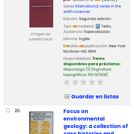
Series
International series in the
earth sciences
Edición:
Segunda edición
Tipo
de
material:
Texto
;
Audiencia:
Especializado;
Imagen de
Idioma:
Inglés
cubierta local
De
talles
de
publicación:
New York:
McGraw-Hill,
1964
Disponibilidad:
Ítems
disponibles para préstamo:
Mayorazgo
(1)
Signatura
topográfica:
551.8/S58
.
Guardar en listas
20.
Focus on
environmental
geology: a collection of
case histories and