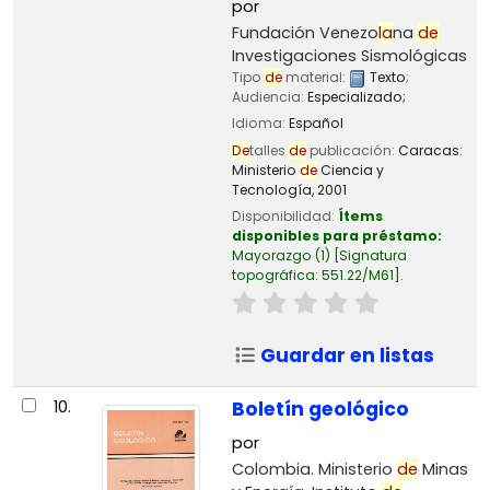
por
Fundación Venezo
la
na
de
Investigaciones Sismológicas
Tipo
de
material:
Texto
;
Audiencia:
Especializado;
Idioma:
Español
De
talles
de
publicación:
Caracas:
Ministerio
de
Ciencia y
Tecnología,
2001
Disponibilidad:
Ítems
disponibles para préstamo:
Mayorazgo
(1)
Signatura
topográfica:
551.22/M61
.
Guardar en listas
10.
Boletín geológico
por
Colombia. Ministerio
de
Minas