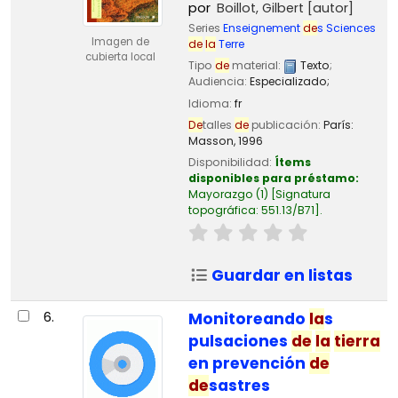
por
Boillot, Gilbert
[autor]
Series
Enseignement
de
s Sciences
Imagen de
de
la
Terre
cubierta local
Tipo
de
material:
Texto
;
Audiencia:
Especializado;
Idioma:
fr
De
talles
de
publicación:
París:
Masson,
1996
Disponibilidad:
Ítems
disponibles para préstamo:
Mayorazgo
(1)
Signatura
topográfica:
551.13/B71
.
Guardar en listas
6.
Monitoreando
la
s
pulsaciones
de
la
tierra
en prevención
de
de
sastres