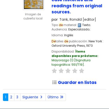
readings from original
sources.
Imagen de
cubierta local
por
Tank, Ronald
[editor]
Tipo
de
material:
Texto
;
Audiencia:
Especializado;
Idioma:
Inglés
De
talles
de
publicación:
New York :
Oxford University Press,
1973
Disponibilidad:
Ítems
disponibles para préstamo:
Mayorazgo
(1)
Signatura
topográfica:
551/T19
.
Guardar en listas
1
2
3
Siguiente
Último