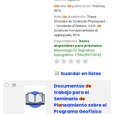
De
talles
de
publicación:
Francia,
1974
Nota
de
disertación:
These
(Docteur ès Sciences Physiques) -
- Universite d'Orleans. U.E.R.
de
Sciences Fondamentales et
appliquees, 1974.
Disponibilidad:
Ítems
disponibles para préstamo:
Mayorazgo
(1)
Signatura
topográfica:
T/550/R27/1974
.
Guardar en listas
17.
Documentos
de
trabajo para el
Seminario
de
P
la
neamiento sobre el
Programa Geofísico