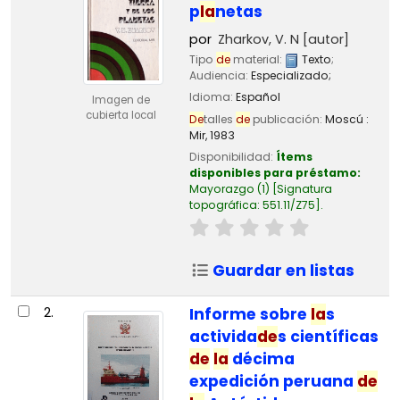
p
la
netas
por
Zharkov, V. N
[autor]
Tipo
de
material:
Texto
;
Audiencia:
Especializado;
Idioma:
Español
Imagen de
cubierta local
De
talles
de
publicación:
Moscú :
Mir,
1983
Disponibilidad:
Ítems
disponibles para préstamo:
Mayorazgo
(1)
Signatura
topográfica:
551.11/Z75
.
Guardar en listas
2.
Informe sobre
la
s
activida
de
s científicas
de
la
décima
expedición peruana
de