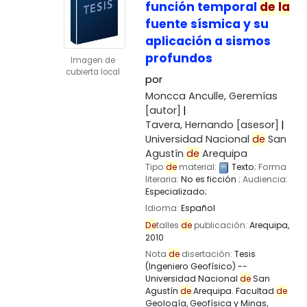
función temporal
de
la
fuente sísmica y su
aplicación a sismos
profundos
Imagen de
cubierta local
por
Moncca Anculle, Geremías
[autor]
Tavera, Hernando
[asesor]
Universidad Nacional
de
San
Agustín
de
Arequipa
Tipo
de
material:
Texto
; Forma
literaria:
No es ficción
; Audiencia:
Especializado;
Idioma:
Español
De
talles
de
publicación:
Arequipa,
2010
Nota
de
disertación:
Tesis
(Ingeniero Geofísico) --
Universidad Nacional
de
San
Agustín
de
Arequipa. Facultad
de
Geología, Geofísica y Minas,