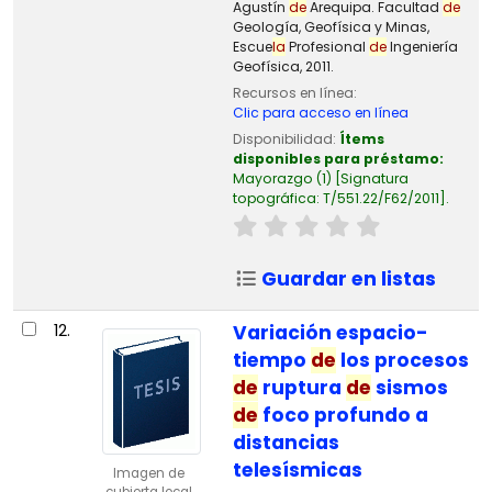
Agustín
de
Arequipa. Facultad
de
Geología, Geofísica y Minas,
Escue
la
Profesional
de
Ingeniería
Geofísica, 2011.
Recursos en línea:
Clic para acceso en línea
Disponibilidad:
Ítems
disponibles para préstamo:
Mayorazgo
(1)
Signatura
topográfica:
T/551.22/F62/2011
.
Guardar en listas
12.
Variación espacio-
tiempo
de
los procesos
de
ruptura
de
sismos
de
foco profundo a
distancias
telesísmicas
Imagen de