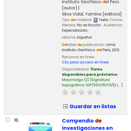
Instituto Geofísico
de
l Perú
[autor]
Silva Vidal, Yamina
[editora]
Tipo
de
material:
Texto
; Forma
literaria:
No es ficción
; Audiencia:
Especializado;
Idioma:
Español
De
talles
de
publicación:
Lima:
Instituto Geofísico
de
l Perú,
2012
Recursos en línea:
Clic para acceso en línea
Disponibilidad:
Ítems
disponibles para préstamo:
Mayorazgo
(2)
Signatura
topográfica:
IGP/550/I5V13/Ej.1, ..
.
Guardar en listas
16.
Compendio
de
investigaciones en