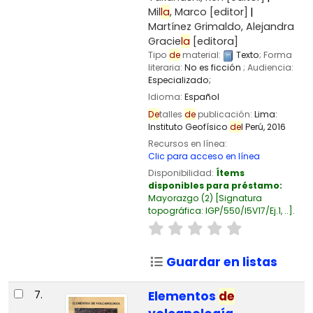
Mil
la
, Marco
[editor]
Martínez Grimaldo, Alejandra
Gracie
la
[editora]
Tipo
de
material:
Texto
; Forma
literaria:
No es ficción
; Audiencia:
Especializado;
Idioma:
Español
De
talles
de
publicación:
Lima:
Instituto Geofísico
de
l Perú,
2016
Recursos en línea:
Clic para acceso en línea
Disponibilidad:
Ítems
disponibles para préstamo:
Mayorazgo
(2)
Signatura
topográfica:
IGP/550/I5V17/Ej.1, ..
.
Guardar en listas
7.
Elementos
de