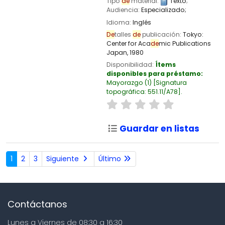
Tipo
de
material:
Texto
;
Audiencia:
Especializado;
Idioma:
Inglés
De
talles
de
publicación:
Tokyo:
Center for Aca
de
mic Publications
Japan,
1980
Disponibilidad:
Ítems
disponibles para préstamo:
Mayorazgo
(1)
Signatura
topográfica:
551.11/A78
.
Guardar en listas
1
2
3
Siguiente
Último
Contáctanos
Lunes a Viernes de 08:30 a 16:30