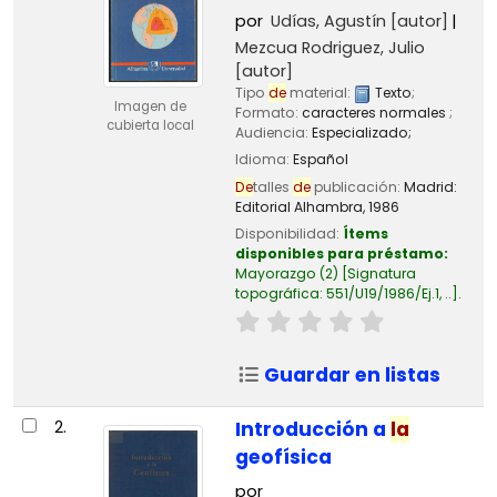
por
Udías, Agustín
[autor]
Mezcua Rodriguez, Julio
[autor]
Tipo
de
material:
Texto
;
Imagen de
Formato:
caracteres normales
;
cubierta local
Audiencia:
Especializado;
Idioma:
Español
De
talles
de
publicación:
Madrid:
Editorial Alhambra,
1986
Disponibilidad:
Ítems
disponibles para préstamo:
Mayorazgo
(2)
Signatura
topográfica:
551/U19/1986/Ej.1, ..
.
Guardar en listas
2.
Introducción a
la
geofísica
por