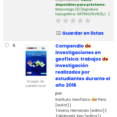
disponibles para préstamo:
Mayorazgo
(2)
Signatura
topográfica:
IGP/550/I5V15/Ej.1, ..
.
Guardar en listas
6.
Compendio
de
investigaciones en
geofísica: trabajos
de
investigación
realizados por
estudiantes durante el
Imagen de
año 2016
cubierta local
por
Instituto Geofísico
de
l Perú
[autor]
Tavera, Hernando
[editor]
Takahashi, Ken
[editor]