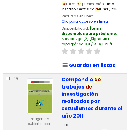
De
talles
de
publicación:
Lima:
Instituto Geofísico
de
l Perú,
2010
Recursos en línea:
Clic para acceso en línea
Disponibilidad:
Ítems
disponibles para préstamo:
Mayorazgo
(2)
Signatura
topográfica:
IGP/550/I5V11/Ej.1, ..
.
Guardar en listas
15.
Compendio
de
trabajos
de
investigación
realizados por
estudiantes durante el
año 2011
Imagen de
cubierta local
por