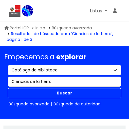
Listas
Biblioteca IGP
Portal IGP
Inicio
Búsqueda avanzada
Resultados de búsqueda para 'Ciencias de la tierra',
página 1 de 3
Empecemos a
explorar
Buscar
Búsqueda avanzada
Búsqueda de autoridad