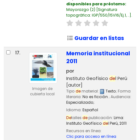
disponibles para préstamo:
Mayorazgo
(2)
Signatura
topográfica:
IGP/550/I5V16/Ej.1, ..
.
Guardar en listas
17.
Memoria institucional
2011
por
Instituto Geofísico
de
l Perú
[autor]
Imagen de
Tipo
de
material:
Texto
; Forma
cubierta local
literaria:
No es ficción
; Audiencia:
Especializado;
Idioma:
Español
De
talles
de
publicación:
Lima:
Instituto Geofísico
de
l Perú,
2011
Recursos en línea:
Clic para acceso en línea