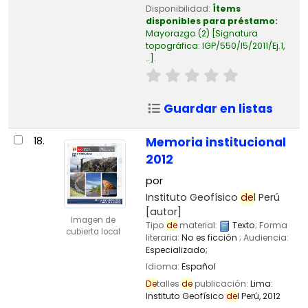
Disponibilidad:
Ítems
disponibles para préstamo:
Mayorazgo
(2)
Signatura
topográfica:
IGP/550/I5/2011/Ej.1,
..
.
Guardar en listas
18.
Memoria institucional
2012
por
Instituto Geofísico
de
l Perú
[autor]
Imagen de
Tipo
de
material:
Texto
; Forma
cubierta local
literaria:
No es ficción
; Audiencia:
Especializado;
Idioma:
Español
De
talles
de
publicación:
Lima:
Instituto Geofísico
de
l Perú,
2012