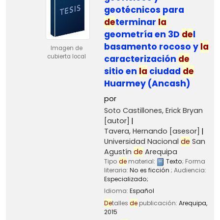
geotécnicos para
de
terminar
la
geometría en 3D
de
l
basamento rocoso y
la
Imagen de
cubierta local
caracterización
de
sitio en
la
ciudad
de
Huarmey (Ancash)
por
Soto Castillones, Erick Bryan
[autor]
Tavera, Hernando
[asesor]
Universidad Nacional
de
San
Agustín
de
Arequipa
Tipo
de
material:
Texto
; Forma
literaria:
No es ficción
; Audiencia:
Especializado;
Idioma:
Español
De
talles
de
publicación:
Arequipa,
2015