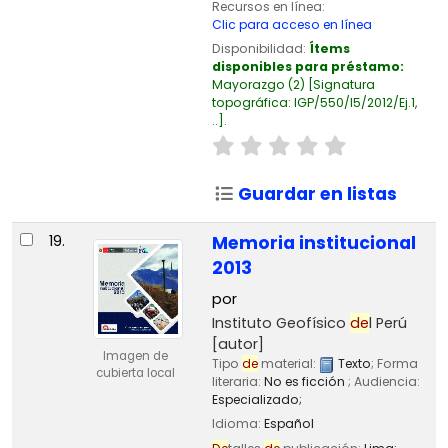
Recursos en línea:
Clic para acceso en línea
Disponibilidad:
Ítems
disponibles para préstamo:
Mayorazgo
(2)
Signatura
topográfica:
IGP/550/I5/2012/Ej.1,
..
.
Guardar en listas
19.
Memoria institucional
2013
por
Instituto Geofísico
de
l Perú
[autor]
Imagen de
Tipo
de
material:
Texto
; Forma
cubierta local
literaria:
No es ficción
; Audiencia:
Especializado;
Idioma:
Español