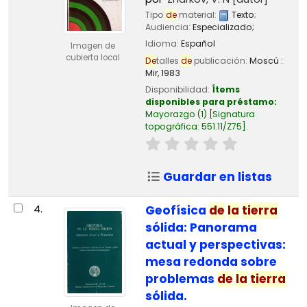
Tipo
de
material:
Texto
;
Audiencia:
Especializado;
Idioma:
Español
Imagen de
cubierta local
De
talles
de
publicación:
Moscú :
Mir,
1983
Disponibilidad:
Ítems
disponibles para préstamo:
Mayorazgo
(1)
Signatura
topográfica:
551.11/Z75
.
Guardar en listas
4.
Geofísica
de
la
tierra
sólida: Panorama
actual y perspectivas:
mesa redonda sobre
problemas
de
la
tierra
sólida.