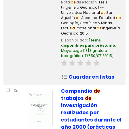
Nota
de
disertación:
Tesis
(Ingeniero Geofísico) --
Universidad Nacional
de
San
Agustín
de
Arequipa. Facultad
de
Geología, Geofísica y Minas,
Escue
la
Profesional
de
Ingeniería
Geofísica, 2015.
Disponibilidad:
Ítems
disponibles para préstamo:
Mayorazgo
(1)
Signatura
topográfica:
T/550/S71/2015
.
Guardar en listas
12.
Compendio
de
trabajos
de
investigación
realizados por
estudiantes durante el
año 2000 (prácticas