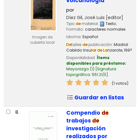
volcanología
por
Díez Gil, José Luis
[editor]
Tipo
de
material:
Texto
;
Formato:
caracteres normales
Idioma:
Español
Imagen de
cubierta local
De
talles
de
publicación:
Madrid:
Cabildo Insu
la
r
de
La
nzarote,
199?
Disponibilidad:
Ítems
disponibles para préstamo:
Mayorazgo
(1)
Signatura
topográfica:
551.21/E
.
(1 votos)
Guardar en listas
8.
Compendio
de
trabajos
de
investigación
realizados por