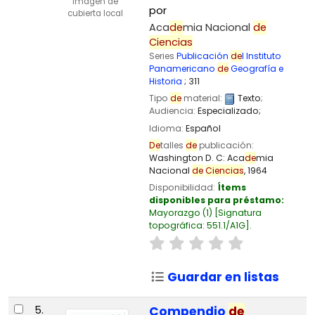
Imagen de
por
cubierta local
Aca
de
mia Nacional
de
Ciencias
Series
Publicación
de
l Instituto
Panamericano
de
Geografía e
Historia
; 311
Tipo
de
material:
Texto
;
Audiencia:
Especializado;
Idioma:
Español
De
talles
de
publicación:
Washington D. C:
Aca
de
mia
Nacional
de
Ciencias
,
1964
Disponibilidad:
Ítems
disponibles para préstamo:
Mayorazgo
(1)
Signatura
topográfica:
551.1/A1G
.
Guardar en listas
5.
Compendio
de