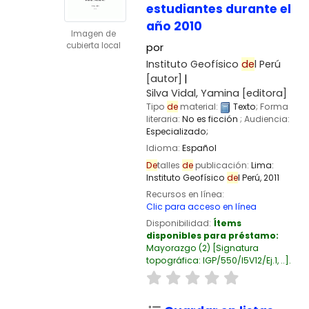
estudiantes durante el
año 2010
Imagen de
cubierta local
por
Instituto Geofísico
de
l Perú
[autor]
Silva Vidal, Yamina
[editora]
Tipo
de
material:
Texto
; Forma
literaria:
No es ficción
; Audiencia:
Especializado;
Idioma:
Español
De
talles
de
publicación:
Lima:
Instituto Geofísico
de
l Perú,
2011
Recursos en línea:
Clic para acceso en línea
Disponibilidad:
Ítems
disponibles para préstamo:
Mayorazgo
(2)
Signatura
topográfica:
IGP/550/I5V12/Ej.1, ..
.