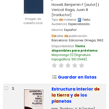
Howell, Benjamin F
[autor]
Vericat Raga, Juan B
[traductor]
Imagen de
Tipo
de
material:
Texto
;
cubierta local
Audiencia:
Especializado;
Idioma:
Español
De
talles
de
publicación:
Barcelona:
Ediciones Omega,
1962
Disponibilidad:
Ítems
disponibles para préstamo:
Mayorazgo
(1)
Signatura
topográfica:
551.1/H49
.
Guardar en listas
3.
Estructura interior
de
la
tierra
y
de
los
p
la
netas
por
Zharkov, V. N
[autor]