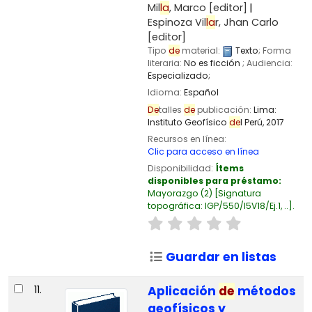
Mil
la
, Marco
[editor]
Espinoza Vil
la
r, Jhan Carlo
[editor]
Tipo
de
material:
Texto
; Forma
literaria:
No es ficción
; Audiencia:
Especializado;
Idioma:
Español
De
talles
de
publicación:
Lima:
Instituto Geofísico
de
l Perú,
2017
Recursos en línea:
Clic para acceso en línea
Disponibilidad:
Ítems
disponibles para préstamo:
Mayorazgo
(2)
Signatura
topográfica:
IGP/550/I5V18/Ej.1, ..
.
Guardar en listas
11.
Aplicación
de
métodos
geofísicos y