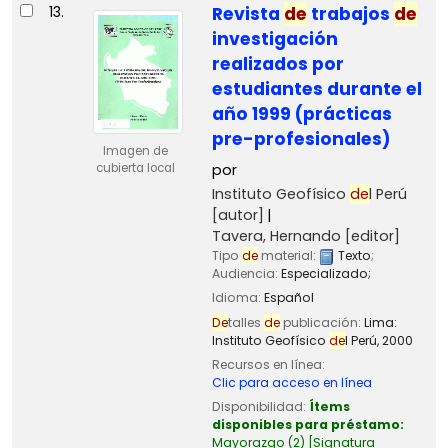
13.
Revista
de
trabajos
de
investigación
realizados por
estudiantes durante el
año 1999 (prácticas
pre-profesionales)
Imagen de
cubierta local
por
Instituto Geofísico
de
l Perú
[autor]
Tavera, Hernando
[editor]
Tipo
de
material:
Texto
;
Audiencia:
Especializado;
Idioma:
Español
De
talles
de
publicación:
Lima:
Instituto Geofísico
de
l Perú,
2000
Recursos en línea:
Clic para acceso en línea
Disponibilidad:
Ítems
disponibles para préstamo:
Mayorazgo
(2)
Signatura