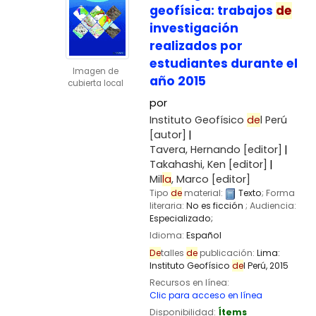
geofísica: trabajos
de
investigación
realizados por
estudiantes durante el
Imagen de
año 2015
cubierta local
por
Instituto Geofísico
de
l Perú
[autor]
Tavera, Hernando
[editor]
Takahashi, Ken
[editor]
Mil
la
, Marco
[editor]
Tipo
de
material:
Texto
; Forma
literaria:
No es ficción
; Audiencia:
Especializado;
Idioma:
Español
De
talles
de
publicación:
Lima:
Instituto Geofísico
de
l Perú,
2015
Recursos en línea:
Clic para acceso en línea
Disponibilidad:
Ítems