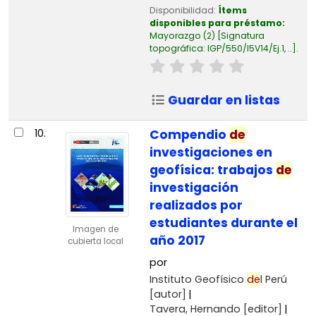
Disponibilidad:
Ítems
disponibles para préstamo:
Mayorazgo
(2)
Signatura
topográfica:
IGP/550/I5V14/Ej.1, ..
.
Guardar en listas
10.
Compendio
de
investigaciones en
geofísica: trabajos
de
investigación
realizados por
estudiantes durante el
Imagen de
año 2017
cubierta local
por
Instituto Geofísico
de
l Perú
[autor]
Tavera, Hernando
[editor]