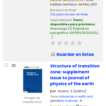
De
talles
de
publicación:
Lima:
Instituto Geofísico
de
l Perú,
2013
Recursos en línea:
Clic para acceso en línea
Disponibilidad:
Ítems
disponibles para préstamo:
Mayorazgo
(2)
Signatura
topográfica:
IGP/550/I5/2013/Ej.1,
..
.
Guardar en listas
20.
Structure of transition
zone: supplement
issue to journal of
physics of the earth
por
Asano, S
[editor]
Series
Advances in earth and
Imagen de
p
la
netary sciences
; 8
cubierta local