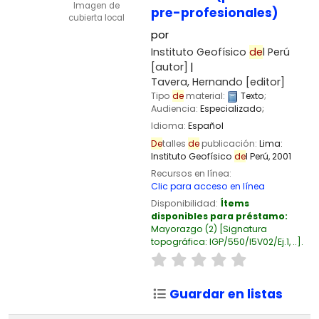
Imagen de
pre-profesionales)
cubierta local
por
Instituto Geofísico
de
l Perú
[autor]
Tavera, Hernando
[editor]
Tipo
de
material:
Texto
;
Audiencia:
Especializado;
Idioma:
Español
De
talles
de
publicación:
Lima:
Instituto Geofísico
de
l Perú,
2001
Recursos en línea:
Clic para acceso en línea
Disponibilidad:
Ítems
disponibles para préstamo:
Mayorazgo
(2)
Signatura
topográfica:
IGP/550/I5V02/Ej.1, ..
.
Guardar en listas