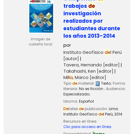
trabajos
de
investigación
realizados por
estudiantes durante
los años 2013-2014
Imagen de
cubierta local
por
Instituto Geofísico
de
l Perú
[autor]
Tavera, Hernando
[editor]
Takahashi, Ken
[editor]
Mil
la
, Marco
[editor]
Tipo
de
material:
Texto
; Forma
literaria:
No es ficción
; Audiencia:
Especializado;
Idioma:
Español
De
talles
de
publicación:
Lima:
Instituto Geofísico
de
l Perú,
2014
Recursos en línea:
Clic para acceso en línea
Disponibilidad:
Ítems