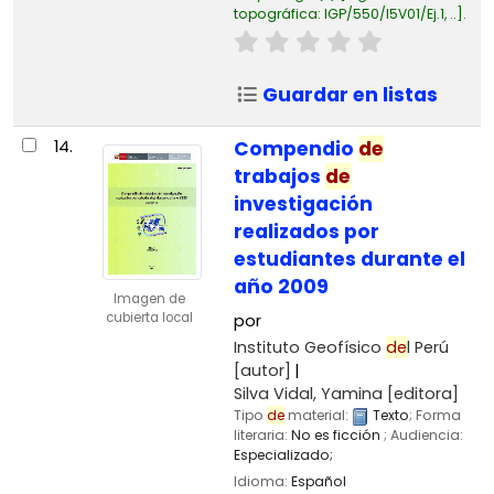
topográfica:
IGP/550/I5V01/Ej.1, ..
.
Guardar en listas
14.
Compendio
de
trabajos
de
investigación
realizados por
estudiantes durante el
año 2009
Imagen de
cubierta local
por
Instituto Geofísico
de
l Perú
[autor]
Silva Vidal, Yamina
[editora]
Tipo
de
material:
Texto
; Forma
literaria:
No es ficción
; Audiencia:
Especializado;
Idioma:
Español