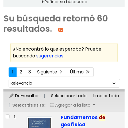
Refinar su búsqueda
Su búsqueda retornó 60
resultados.
¿No encontró lo que esperaba? Pruebe
buscando
sugerencias
Ordenar
1
2
3
Siguiente
Último
Ordenar por:
De-resaltar
Seleccionar todo
Limpiar todo
Select titles to:
Agregar a la lista
Resultados
1.
Fundamentos
de
geofísica