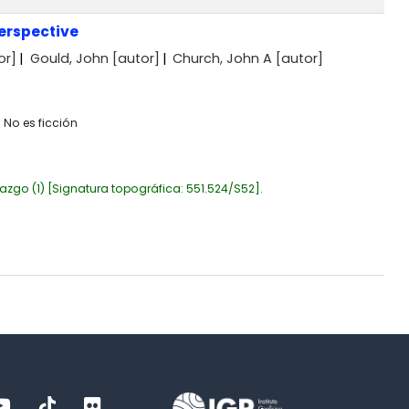
perspective
or]
Gould, John
[autor]
Church, John A
[autor]
:
No es ficción
azgo
(1)
Signatura topográfica:
551.524/S52
.