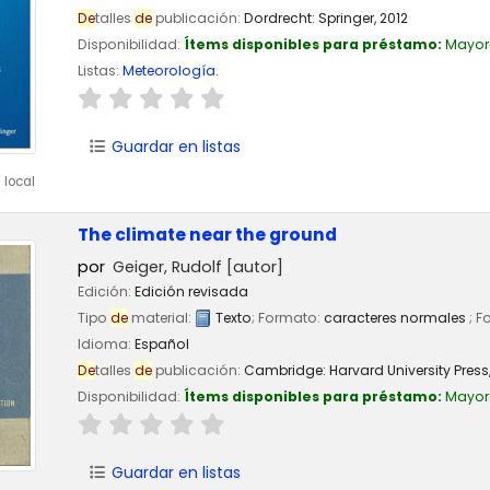
De
talles
de
publicación:
Dordrecht:
Springer,
2012
Disponibilidad:
Ítems disponibles para préstamo:
Mayor
Listas:
Meteorología
.
Guardar en listas
 local
The climate near the ground
por
Geiger, Rudolf
[autor]
Edición:
Edición revisada
Tipo
de
material:
Texto
; Formato:
caracteres normales
; F
Idioma:
Español
De
talles
de
publicación:
Cambridge:
Harvard University Press
Disponibilidad:
Ítems disponibles para préstamo:
Mayor
Guardar en listas