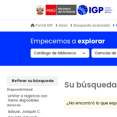
Biblioteca IGP
Portal IGP
Inicio
Búsqueda avanzada
Empecemos a
explorar
Search the catalog by:
Buscar en
Refinar su búsqueda
Su búsqueda 
Disponibilidad
Limitar a registros con
ítems disponibles
¿No encontró lo que e
Autores
Adsuar, Joaquín C.
Ordenar