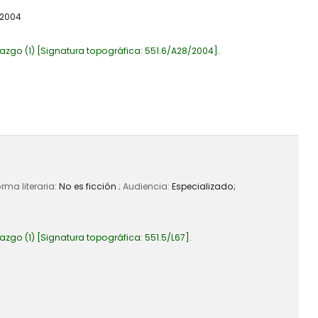
2004
azgo
(1)
Signatura topográfica:
551.6/A28/2004
.
orma literaria:
No es ficción
; Audiencia:
Especializado;
azgo
(1)
Signatura topográfica:
551.5/L67
.