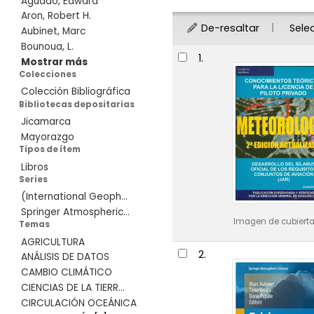
Aguado, Edward
Aron, Robert H.
De-resaltar
Sele
Aubinet, Marc
Bounoua, L.
Resultados
1.
Mostrar más
Colecciones
Colección Bibliográfica
Bibliotecas depositarias
Jicamarca
Mayorazgo
Tipos de ítem
Libros
Series
(International Geoph...
Springer Atmospheric...
Imagen de cubierta
Temas
AGRICULTURA
2.
ANÁLISIS DE DATOS
CAMBIO CLIMÁTICO
CIENCIAS DE LA TIERR...
CIRCULACIÓN OCEÁNICA