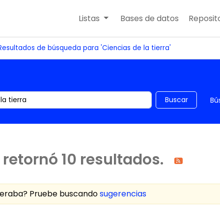
Listas
Bases de datos
Reposito
Resultados de búsqueda para 'Ciencias de la tierra'
 el catálogo por palabra clave
Buscar
Bú
retornó 10 resultados.
speraba? Pruebe buscando
sugerencias