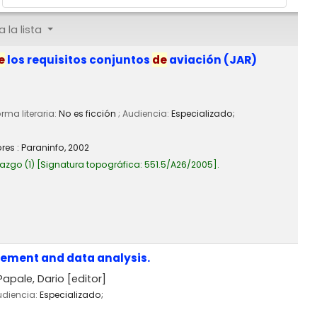
 la lista
e
los requisitos conjuntos
de
aviación (JAR)
orma literaria:
No es ficción
; Audiencia:
Especializado;
res : Paraninfo,
2002
azgo
(1)
Signatura topográfica:
551.5/A26/2005
.
ement and data analysis.
Papale, Dario
[editor]
udiencia:
Especializado;