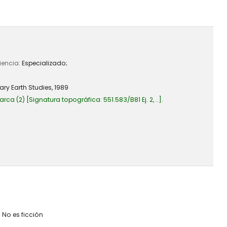
iencia:
Especializado;
ary Earth Studies,
1989
arca
(2)
Signatura topográfica:
551.583/B81 Ej. 2, ..
.
:
No es ficción