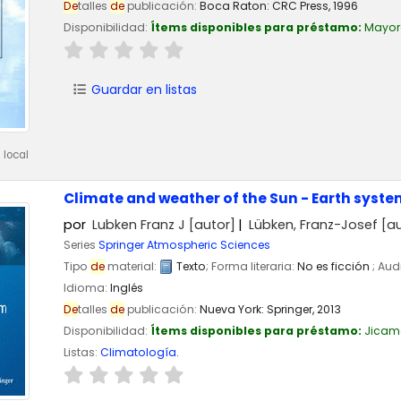
De
talles
de
publicación:
Boca Raton:
CRC Press,
1996
Disponibilidad:
Ítems disponibles para préstamo:
Mayor
Guardar en listas
 local
Climate and weather of the Sun - Earth syste
por
Lubken Franz J
[autor]
Lübken, Franz-Josef
[au
Series
Springer Atmospheric Sciences
Tipo
de
material:
Texto
; Forma literaria:
No es ficción
; Aud
Idioma:
Inglés
De
talles
de
publicación:
Nueva York:
Springer,
2013
Disponibilidad:
Ítems disponibles para préstamo:
Jicam
Listas:
Climatología
.