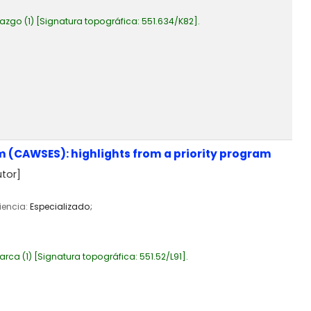
azgo
(1)
Signatura topográfica:
551.634/K82
.
m (CAWSES): highlights from a priority program
tor]
iencia:
Especializado;
arca
(1)
Signatura topográfica:
551.52/L91
.