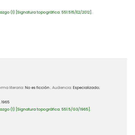
azgo
(1)
Signatura topográfica:
551.515/E2/2012
.
orma literaria:
No es ficción
; Audiencia:
Especializado;
,
1965
azgo
(1)
Signatura topográfica:
551.5/G3/1965
.