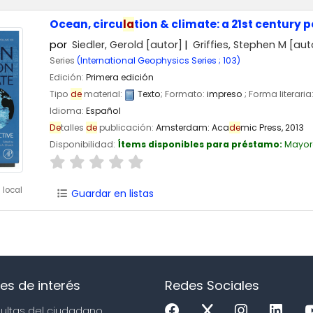
Ocean, circu
la
tion & climate: a 21st century 
por
Siedler, Gerold
[autor]
Griffies, Stephen M
[aut
Series
(International Geophysics Series ; 103)
Edición:
Primera edición
Tipo
de
material:
Texto
; Formato:
impreso
; Forma literaria
Idioma:
Español
De
talles
de
publicación:
Amsterdam:
Aca
de
mic Press,
2013
Disponibilidad:
Ítems disponibles para préstamo:
Mayor
 local
Guardar en listas
es de interés
Redes Sociales
sultas del ciudadano