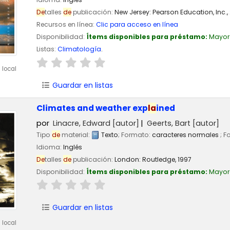
De
talles
de
publicación:
New Jersey:
Pearson Education, Inc.,
Recursos en línea:
Clic para acceso en línea
Disponibilidad:
Ítems disponibles para préstamo:
Mayor
Listas:
Climatología
.
 local
Guardar en listas
Climates and weather exp
la
ined
por
Linacre, Edward
[autor]
Geerts, Bart
[autor]
Tipo
de
material:
Texto
; Formato:
caracteres normales
; F
Idioma:
Inglés
De
talles
de
publicación:
London:
Routledge,
1997
Disponibilidad:
Ítems disponibles para préstamo:
Mayor
Guardar en listas
 local