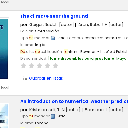
 local
The climate near the ground
por
Geiger, Rudolf
[autor]
Aron, Robert H
[autor]
Edición:
Sexta edición
Tipo
de
material:
Texto
; Formato:
caracteres normales
; F
Idioma:
Inglés
De
talles
de
publicación:
La
nham:
Rowman - Littlefield Publish
Disponibilidad:
Ítems disponibles para préstamo:
Mayor
Guardar en listas
 local
An introduction to numerical weather predic
por
Krishnamurti, T. N
[autor]
Bounoua, L
[autor]
Tipo
de
material:
Texto
Idioma:
Español