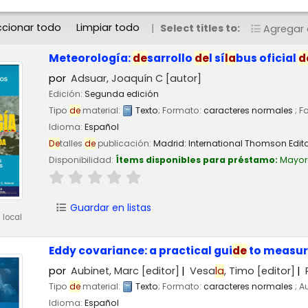
ccionar todo
Limpiar todo
Select titles to:
Agregar a
Meteorología:
de
sarrollo
de
l sí
la
bus oficial
d
por
Adsuar, Joaquín C
[autor]
Edición:
Segunda edición
Tipo
de
material:
Texto
; Formato:
caracteres normales
; F
Idioma:
Español
De
talles
de
publicación:
Madrid:
International Thomson Edito
Disponibilidad:
Ítems disponibles para préstamo:
Mayor
Guardar en listas
 local
Eddy covariance: a practical gui
de
to measur
por
Aubinet, Marc
[editor]
Vesa
la
, Timo
[editor]
Tipo
de
material:
Texto
; Formato:
caracteres normales
; A
Idioma:
Español