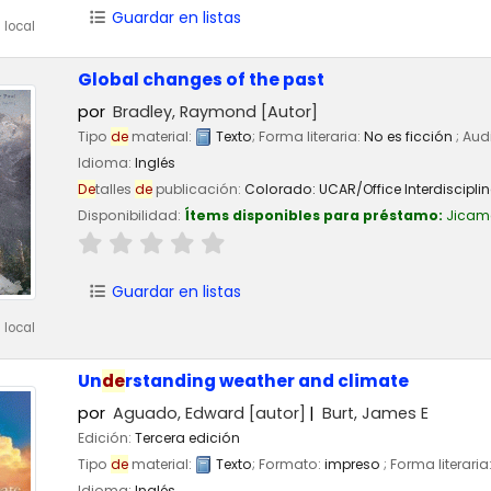
Guardar en listas
 local
Global changes of the past
por
Bradley, Raymond
[Autor]
Tipo
de
material:
Texto
; Forma literaria:
No es ficción
; Aud
Idioma:
Inglés
De
talles
de
publicación:
Colorado:
UCAR/Office Interdisciplin
Disponibilidad:
Ítems disponibles para préstamo:
Jicam
Guardar en listas
 local
Un
de
rstanding weather and climate
por
Aguado, Edward
[autor]
Burt, James E
Edición:
Tercera edición
Tipo
de
material:
Texto
; Formato:
impreso
; Forma literaria
Idioma:
Inglés