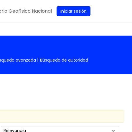
rio Geofísico Nacional
Iniciar sesión
squeda avanzada
Búsqueda de autoridad
Ordenar por: