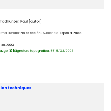
Todhunter, Paul
[autor]
orma literaria:
No es ficción
; Audiencia:
Especializado;
ers,
2003
azgo
(1)
Signatura topográfica:
551.5/G3/2003
.
tion techniques