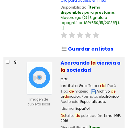
Clic para acceso en línea
Disponibilidad:
Ítems
disponibles para préstamo:
Mayorazgo
(2)
Signatura
topográfica:
IGP/550/I5/2013/Ej.1,
..
.
Guardar en listas
9.
Acercando
la
ciencia a
la
sociedad
por
Instituto Geofísico
de
l Perú
Tipo
de
material:
Archivo
de
or
de
nador
; Formato:
electrónico
;
Imagen de
Audiencia:
Especializado;
cubierta local
Idioma:
Español
De
talles
de
publicación:
Lima:
IGP,
2016
Disponibilidad:
Ítems