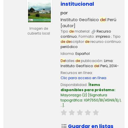
institucional
por
Instituto Geofísico
de
l Perú
[autor]
Imagen de
Tipo
de
material:
Recurso
cubierta local
continuo
; Formato:
impreso
; Tipo
de
de
scriptor
de
recurso continuo:
periódico
Idioma:
Español
De
talles
de
publicación:
Lima:
Instituto Geofísico
de
l Perú,
2014-
Recursos en línea:
Clic para acceso en línea
Disponibilidad:
Ítems
disponibles para préstamo:
Mayorazgo
(2)
Signatura
topográfica:
IGP/550/BI/A5N9/Ej.1,
..
.
Guardar en listas