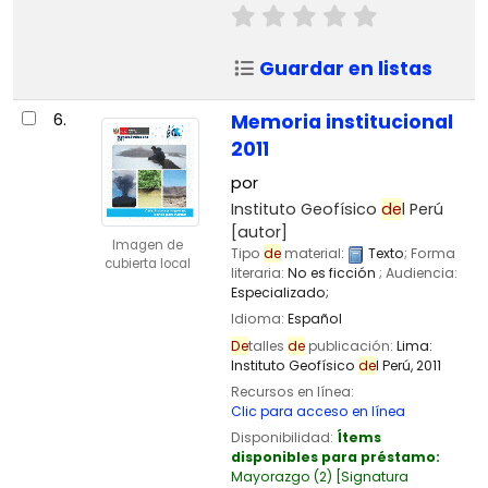
Guardar en listas
6.
Memoria institucional
2011
por
Instituto Geofísico
de
l Perú
[autor]
Imagen de
Tipo
de
material:
Texto
; Forma
cubierta local
literaria:
No es ficción
; Audiencia:
Especializado;
Idioma:
Español
De
talles
de
publicación:
Lima:
Instituto Geofísico
de
l Perú,
2011
Recursos en línea:
Clic para acceso en línea
Disponibilidad:
Ítems
disponibles para préstamo:
Mayorazgo
(2)
Signatura