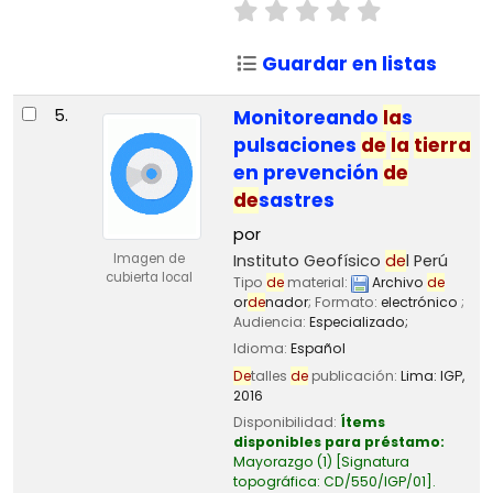
Guardar en listas
5.
Monitoreando
la
s
pulsaciones
de
la
tierra
en prevención
de
de
sastres
por
Instituto Geofísico
de
l Perú
Imagen de
cubierta local
Tipo
de
material:
Archivo
de
or
de
nador
; Formato:
electrónico
;
Audiencia:
Especializado;
Idioma:
Español
De
talles
de
publicación:
Lima:
IGP,
2016
Disponibilidad:
Ítems
disponibles para préstamo:
Mayorazgo
(1)
Signatura
topográfica:
CD/550/IGP/01
.