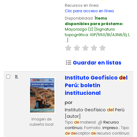
Recursos en línea:
Clic para acceso en línea
Disponibilidad:
Ítems
disponibles para préstamo:
Mayorazgo
(2)
Signatura
topográfica:
IGP/550/BI/A3N6/Ej.1,
..
.
Guardar en listas
11.
Instituto Geofísico
de
l
Perú: boletin
institucional
por
Instituto Geofísico
de
l Perú
[autor]
Imagen de
Tipo
de
material:
Recurso
cubierta local
continuo
; Formato:
impreso
; Tipo
de
de
scriptor
de
recurso continuo: