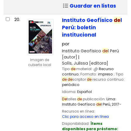
Guardar en listas
20.
Instituto Geofísico
de
l
Perú: boletin
institucional
por
Instituto Geofísico
de
l Perú
[autor]
Imagen de
Solís, Julissa
[editora]
cubierta local
Tipo
de
material:
Recurso
continuo
; Formato:
impreso
; Tipo
de
de
scriptor
de
recurso continuo:
periódico
Idioma:
Español
De
talles
de
publicación:
Lima:
Instituto Geofísico
de
l Perú,
2017-
Recursos en línea:
Clic para acceso en línea
Disponibilidad:
Ítems
disponibles para préstamo: