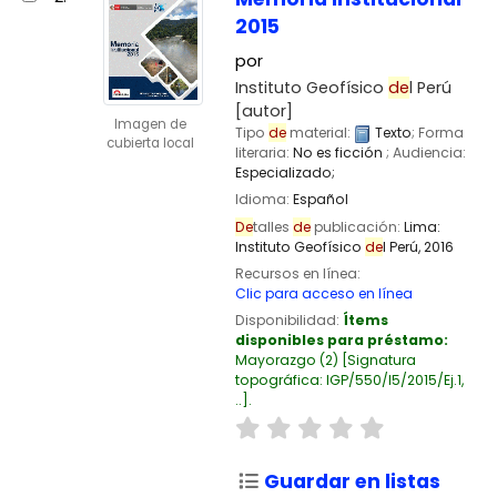
2015
por
Instituto Geofísico
de
l Perú
[autor]
Imagen de
Tipo
de
material:
Texto
; Forma
cubierta local
literaria:
No es ficción
; Audiencia:
Especializado;
Idioma:
Español
De
talles
de
publicación:
Lima:
Instituto Geofísico
de
l Perú,
2016
Recursos en línea:
Clic para acceso en línea
Disponibilidad:
Ítems
disponibles para préstamo:
Mayorazgo
(2)
Signatura
topográfica:
IGP/550/I5/2015/Ej.1,
..
.
Guardar en listas