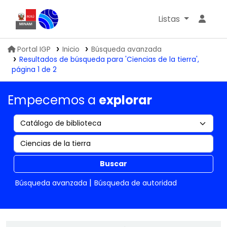
Listas
Biblioteca IGP
Portal IGP
Inicio
Búsqueda avanzada
Resultados de búsqueda para 'Ciencias de la tierra',
página 1 de 2
Empecemos a
explorar
Buscar
Búsqueda avanzada
Búsqueda de autoridad