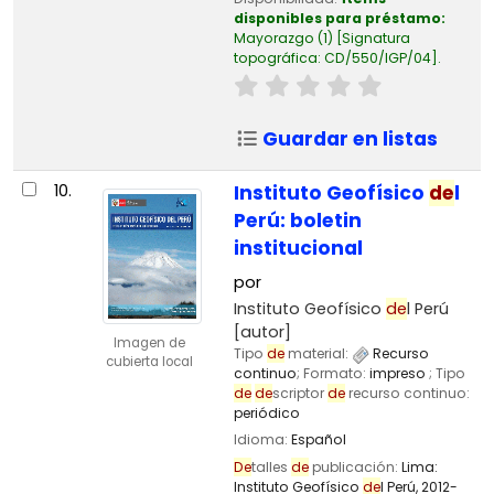
disponibles para préstamo:
Mayorazgo
(1)
Signatura
topográfica:
CD/550/IGP/04
.
Guardar en listas
10.
Instituto Geofísico
de
l
Perú: boletin
institucional
por
Instituto Geofísico
de
l Perú
[autor]
Imagen de
Tipo
de
material:
Recurso
cubierta local
continuo
; Formato:
impreso
; Tipo
de
de
scriptor
de
recurso continuo:
periódico
Idioma:
Español
De
talles
de
publicación:
Lima:
Instituto Geofísico
de
l Perú,
2012-