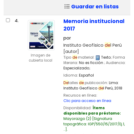
Guardar en listas
4.
Memoria institucional
2017
por
Instituto Geofísico
de
l Perú
[autor]
Imagen de
Tipo
de
material:
Texto
; Forma
cubierta local
literaria:
No es ficción
; Audiencia:
Especializado;
Idioma:
Español
De
talles
de
publicación:
Lima:
Instituto Geofísico
de
l Perú,
2018
Recursos en línea:
Clic para acceso en línea
Disponibilidad:
Ítems
disponibles para préstamo:
Mayorazgo
(2)
Signatura
topográfica:
IGP/550/I5/2017/Ej.1,
..
.