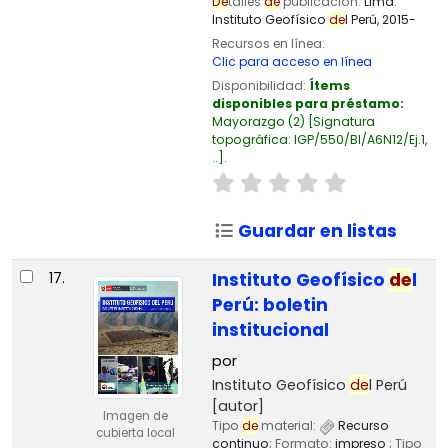
De
talles
de
publicación:
Lima:
Instituto Geofísico
de
l Perú,
2015-
Recursos en línea:
Clic para acceso en línea
Disponibilidad:
Ítems
disponibles para préstamo:
Mayorazgo
(2)
Signatura
topográfica:
IGP/550/BI/A6N12/Ej.1,
..
.
Guardar en listas
17.
Instituto Geofísico
de
l
Perú: boletin
institucional
por
Instituto Geofísico
de
l Perú
[autor]
Imagen de
Tipo
de
material:
Recurso
cubierta local
continuo
; Formato:
impreso
; Tipo