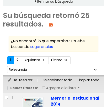
Refinar su búsqueda
Su búsqueda retornó 25
resultados.
¿No encontró lo que esperaba? Pruebe
buscando
sugerencias
Ordenar
1
2
Siguiente
Último
Ordenar por:
De-resaltar
Seleccionar todo
Limpiar todo
Select titles to:
Agregar a la lista
Resultados
1.
Memoria institucional
2014