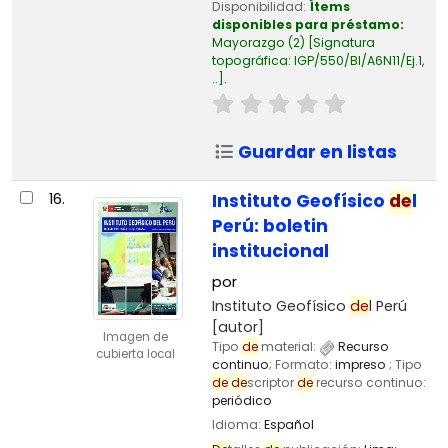
Disponibilidad:
Ítems
disponibles para préstamo:
Mayorazgo
(2)
Signatura
topográfica:
IGP/550/BI/A6N11/Ej.1,
..
.
Guardar en listas
16.
Instituto Geofísico
de
l
Perú: boletin
institucional
por
Instituto Geofísico
de
l Perú
[autor]
Imagen de
Tipo
de
material:
Recurso
cubierta local
continuo
; Formato:
impreso
; Tipo
de
de
scriptor
de
recurso continuo:
periódico
Idioma:
Español