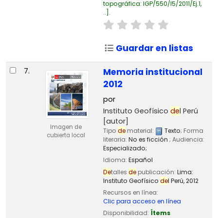
topográfica:
IGP/550/I5/2011/Ej.1,
..
.
Guardar en listas
7.
Memoria institucional
2012
por
Instituto Geofísico
de
l Perú
[autor]
Imagen de
Tipo
de
material:
Texto
; Forma
cubierta local
literaria:
No es ficción
; Audiencia:
Especializado;
Idioma:
Español
De
talles
de
publicación:
Lima:
Instituto Geofísico
de
l Perú,
2012
Recursos en línea:
Clic para acceso en línea
Disponibilidad:
Ítems