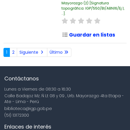
Mayorazgo
(2)
Signatura
topográfica:
IGP/550/BI/A8N16/Ej.1,
..
.
Guardar en listas
1
2
Siguiente
Último
Contáctanos
Lunes a Viernes de 08:30 a 16:30
Calle Badajoz Mz. Ñ Lt 08 y 09 , Urb. Mayorazgo 4ta Etapa -
Ate - Lima - Perú
biblioteca@igp.gob.pe
(51) 13172300
Enlaces de interés