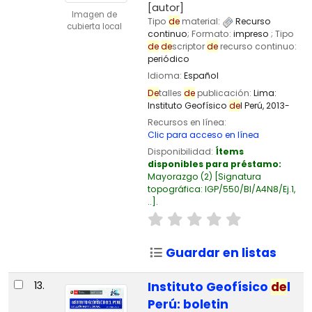
[autor]
Imagen de
Tipo
de
material:
Recurso
cubierta local
continuo
; Formato:
impreso
; Tipo
de
de
scriptor
de
recurso continuo:
periódico
Idioma:
Español
De
talles
de
publicación:
Lima:
Instituto Geofísico
de
l Perú,
2013-
Recursos en línea:
Clic para acceso en línea
Disponibilidad:
Ítems
disponibles para préstamo:
Mayorazgo
(2)
Signatura
topográfica:
IGP/550/BI/A4N8/Ej.1,
..
.
Guardar en listas
13.
Instituto Geofísico
de
l
Perú: boletin