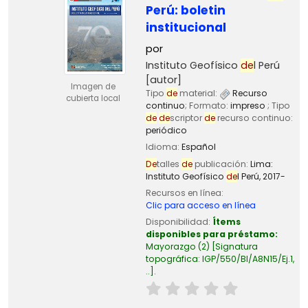
Perú: boletin
institucional
por
Instituto Geofísico
de
l Perú
[autor]
Imagen de
Tipo
de
material:
Recurso
cubierta local
continuo
; Formato:
impreso
; Tipo
de
de
scriptor
de
recurso continuo:
periódico
Idioma:
Español
De
talles
de
publicación:
Lima:
Instituto Geofísico
de
l Perú,
2017-
Recursos en línea:
Clic para acceso en línea
Disponibilidad:
Ítems
disponibles para préstamo:
Mayorazgo
(2)
Signatura
topográfica:
IGP/550/BI/A8N15/Ej.1,
..
.