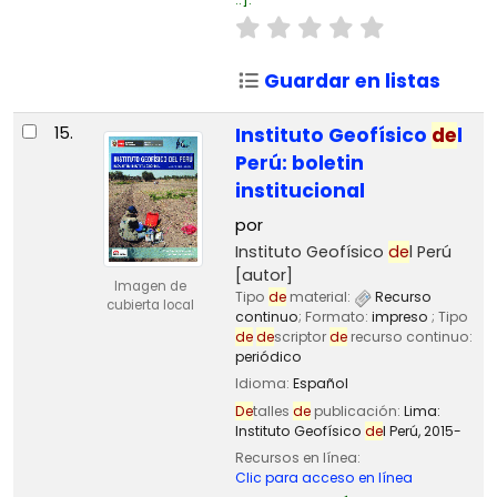
Guardar en listas
15.
Instituto Geofísico
de
l
Perú: boletin
institucional
por
Instituto Geofísico
de
l Perú
[autor]
Imagen de
Tipo
de
material:
Recurso
cubierta local
continuo
; Formato:
impreso
; Tipo
de
de
scriptor
de
recurso continuo:
periódico
Idioma:
Español
De
talles
de
publicación:
Lima:
Instituto Geofísico
de
l Perú,
2015-
Recursos en línea:
Clic para acceso en línea