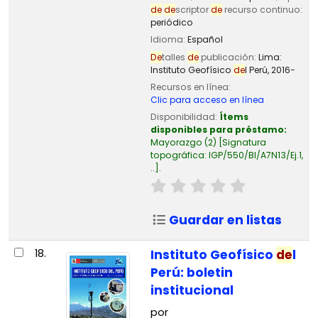
de
de
scriptor
de
recurso continuo:
periódico
Idioma:
Español
De
talles
de
publicación:
Lima:
Instituto Geofísico
de
l Perú,
2016-
Recursos en línea:
Clic para acceso en línea
Disponibilidad:
Ítems
disponibles para préstamo:
Mayorazgo
(2)
Signatura
topográfica:
IGP/550/BI/A7N13/Ej.1,
..
.
Guardar en listas
18.
Instituto Geofísico
de
l
Perú: boletin
institucional
por