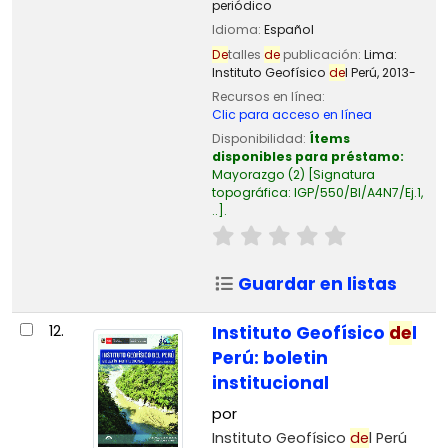
periódico
Idioma:
Español
De
talles
de
publicación:
Lima:
Instituto Geofísico
de
l Perú,
2013-
Recursos en línea:
Clic para acceso en línea
Disponibilidad:
Ítems
disponibles para préstamo:
Mayorazgo
(2)
Signatura
topográfica:
IGP/550/BI/A4N7/Ej.1,
..
.
Guardar en listas
12.
Instituto Geofísico
de
l
Perú: boletin
institucional
por
Instituto Geofísico
de
l Perú