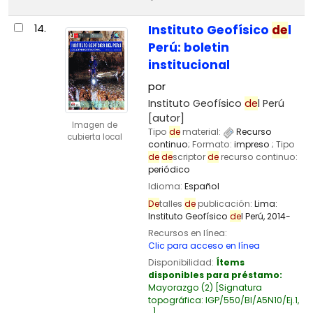
14.
Instituto Geofísico
de
l
Perú: boletin
institucional
por
Instituto Geofísico
de
l Perú
[autor]
Imagen de
Tipo
de
material:
Recurso
cubierta local
continuo
; Formato:
impreso
; Tipo
de
de
scriptor
de
recurso continuo:
periódico
Idioma:
Español
De
talles
de
publicación:
Lima:
Instituto Geofísico
de
l Perú,
2014-
Recursos en línea:
Clic para acceso en línea
Disponibilidad:
Ítems
disponibles para préstamo:
Mayorazgo
(2)
Signatura
topográfica:
IGP/550/BI/A5N10/Ej.1,
..
.