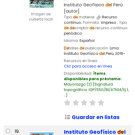
Instituto Geofísico
de
l Perú
[autor]
Imagen de
Tipo
de
material:
Recurso
cubierta local
continuo
; Formato:
impreso
; Tipo
de
de
scriptor
de
recurso continuo:
periódico
Idioma:
Español
De
talles
de
publicación:
Lima:
Instituto Geofísico
de
l Perú,
2016-
Recursos en línea:
Clic para acceso en línea
Disponibilidad:
Ítems
disponibles para préstamo:
Mayorazgo
(2)
Signatura
topográfica:
IGP/550/BI/A7N14/Ej.1,
..
.
Guardar en listas
19.
Instituto Geofísico
de
l