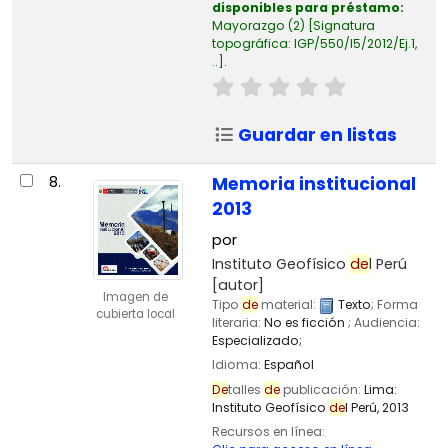
disponibles para préstamo:
Mayorazgo
(2)
Signatura
topográfica:
IGP/550/I5/2012/Ej.1,
..
.
Guardar en listas
8.
Memoria institucional
2013
por
Instituto Geofísico
de
l Perú
[autor]
Imagen de
Tipo
de
material:
Texto
; Forma
cubierta local
literaria:
No es ficción
; Audiencia:
Especializado;
Idioma:
Español
De
talles
de
publicación:
Lima:
Instituto Geofísico
de
l Perú,
2013
Recursos en línea: