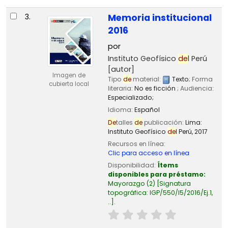
3.
Memoria institucional
2016
por
Instituto Geofísico
de
l Perú
[autor]
Imagen de
Tipo
de
material:
Texto
; Forma
cubierta local
literaria:
No es ficción
; Audiencia:
Especializado;
Idioma:
Español
De
talles
de
publicación:
Lima:
Instituto Geofísico
de
l Perú,
2017
Recursos en línea:
Clic para acceso en línea
Disponibilidad:
Ítems
disponibles para préstamo:
Mayorazgo
(2)
Signatura
topográfica:
IGP/550/I5/2016/Ej.1,
..
.