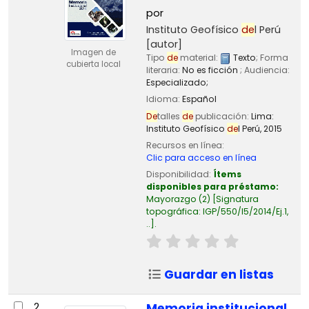
por
Instituto Geofísico
de
l Perú
[autor]
Imagen de
Tipo
de
material:
Texto
; Forma
cubierta local
literaria:
No es ficción
; Audiencia:
Especializado;
Idioma:
Español
De
talles
de
publicación:
Lima:
Instituto Geofísico
de
l Perú,
2015
Recursos en línea:
Clic para acceso en línea
Disponibilidad:
Ítems
disponibles para préstamo:
Mayorazgo
(2)
Signatura
topográfica:
IGP/550/I5/2014/Ej.1,
..
.
Guardar en listas
2.
Memoria institucional