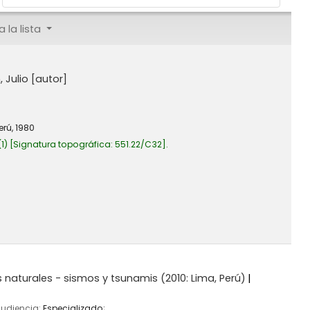
 la lista
 Julio
[autor]
Perú,
1980
1)
Signatura topográfica:
551.22/C32
.
s naturales - sismos y tsunamis
(2010: Lima, Perú)
Audiencia:
Especializado;