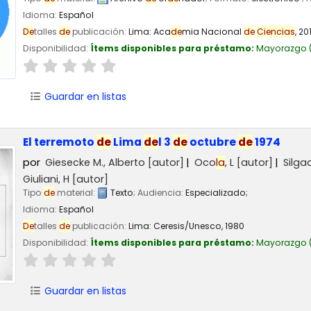
Idioma:
Español
De
talles
de
publicación:
Lima:
Aca
de
mia Nacional
de
Ciencias
,
20
Disponibilidad:
Ítems disponibles para préstamo:
Mayorazgo
Guardar en listas
El terremoto
de
Lima
de
l 3
de
octubre
de
1974
por
Giesecke M., Alberto
[autor]
Oco
la
, L
[autor]
Silga
Giuliani, H
[autor]
Tipo
de
material:
Texto
; Audiencia:
Especializado;
Idioma:
Español
De
talles
de
publicación:
Lima:
Ceresis/Unesco,
1980
Disponibilidad:
Ítems disponibles para préstamo:
Mayorazgo
(
Guardar en listas