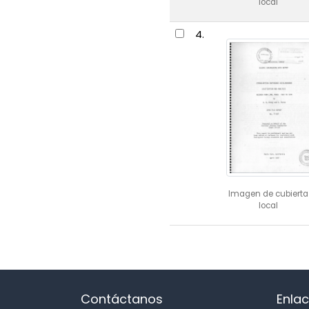
local
4.
Imagen de cubierta
local
Contáctanos
Enlac