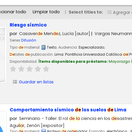
ccionar todo
Limpiar todo
Select titles to:
Agregar a
Riesgo sísmico
por
Casaver
de
Men
de
z, Lucía
[autor]
Vargas Neumann,
Series
Difusión
Tipo
de
material:
Texto
; Audiencia:
Especializado;
De
talles
de
publicación:
Lima:
Pontificia Universidad Católica
de
l 
Disponibilidad:
Ítems disponibles para préstamo:
Mayorazgo
(
Guardar en listas
Comportamiento sísmico
de
los suelos
de
Lima
por
Seminario - Taller: El rol
de
la
ciencia en los
de
sastre
Agui
la
r, Zenón
[expositor]
Tipo
de
material:
Archivo
de
or
de
nador
; Formato:
electrónico
; 