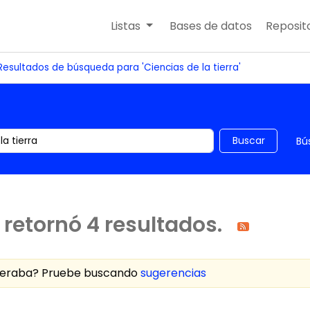
Listas
Bases de datos
Reposito
Resultados de búsqueda para 'Ciencias de la tierra'
 el catálogo por palabra clave
Buscar
Bú
retornó 4 resultados.
speraba? Pruebe buscando
sugerencias