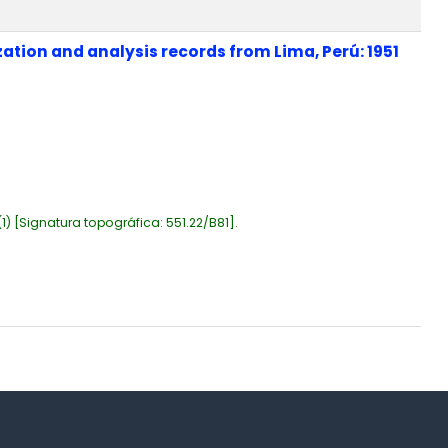
tion and analysis records from Lima, Perú: 1951
1)
Signatura topográfica:
551.22/B81
.