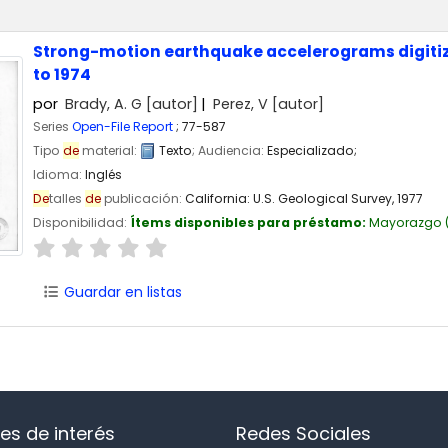
Strong-motion earthquake accelerograms digitiza
to 1974
por
Brady, A. G
[autor]
Perez, V
[autor]
Series
Open-File Report
; 77-587
Tipo
de
material:
Texto
; Audiencia:
Especializado;
Idioma:
Inglés
De
talles
de
publicación:
California:
U.S. Geological Survey,
1977
Disponibilidad:
Ítems disponibles para préstamo:
Mayorazgo
(
Guardar en listas
es de interés
Redes Sociales