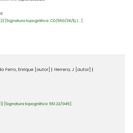
10
(2)
Signatura topográfica:
CD/550/S6/Ej.1, ..
.
do Ferro, Enrique
[autor]
Herrera, J
[autor]
1)
Signatura topográfica:
551.22/G45
.