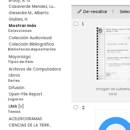
Brady, A. G.
Casaverde Mendez, Lu...
De-resaltar
Sele
Giesecke M., Alberto
Giuliani, H.
Resultados
1.
Mostrar más
Colecciones
Colección Audiovisual
Colección Bibliográfica
Bibliotecas depositarias
Mayorazgo
Tipos de ítem
Archivos de Computadora
Libros
Series
Difusión
Imagen de cubierta
Open-File Report
local
Lugares
LIMA
[
x
]
2.
Temas
ACELEROGRAMAS
CIENCIAS DE LA TIERR...