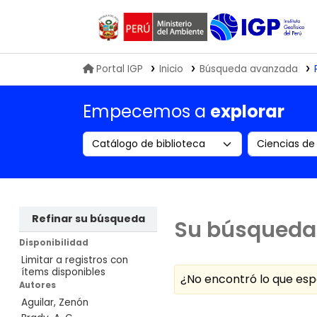
Biblioteca IGP
Portal IGP
Inicio
Búsqueda avanzada
Empecemos a
explorar
Search the catalog by:
Buscar en
Refinar su búsqueda
Su búsqueda 
Disponibilidad
Limitar a registros con
ítems disponibles
¿No encontró lo que e
Autores
Aguilar, Zenón
Ordenar