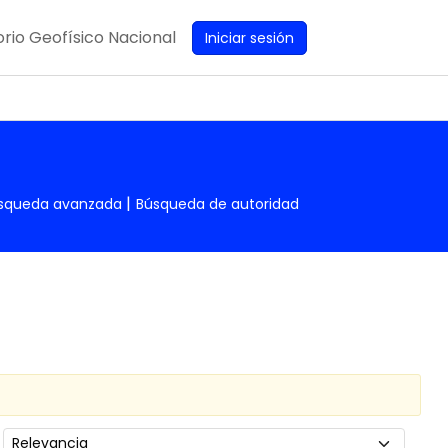
rio Geofísico Nacional
Iniciar sesión
squeda avanzada
Búsqueda de autoridad
Ordenar por: