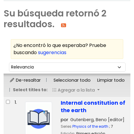
Su búsqueda retornó 2
resultados.
¿No encontró lo que esperaba? Pruebe
buscando
sugerencias
Ordenar
Ordenar por:
De-resaltar
Seleccionar todo
Limpiar todo
Select titles to:
Agregar a la lista
Resultados
1.
Internal constitution of
the earth
por
Gutenberg, Beno
[editor]
Series
Physics of the earth
; 7
Edición:
Primera edición