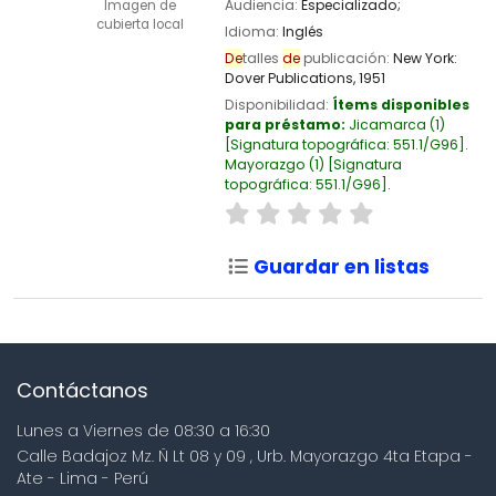
Audiencia:
Especializado;
Imagen de
cubierta local
Idioma:
Inglés
De
talles
de
publicación:
New York:
Dover Publications,
1951
Disponibilidad:
Ítems disponibles
para préstamo:
Jicamarca
(1)
Signatura topográfica:
551.1/G96
.
Mayorazgo
(1)
Signatura
topográfica:
551.1/G96
.
Guardar en listas
Contáctanos
Lunes a Viernes de 08:30 a 16:30
Calle Badajoz Mz. Ñ Lt 08 y 09 , Urb. Mayorazgo 4ta Etapa -
Ate - Lima - Perú