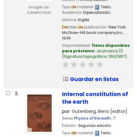
Tipo
de
material:
Texto
;
Imagen de
Audiencia:
Especializado;
cubierta local
Idioma:
Inglés
De
talles
de
publicación:
New York:
McGraw-Hill book company,Inc.,
1939
Disponibilidad:
Ítems disponibles
para préstamo:
Jicamarca
(1)
Signatura topográfica:
550/N57
.
Guardar en listas
2.
Internal constitution of
the earth
por
Gutenberg, Beno
[editor]
Series
Physics of the earth
; 7
Edición:
Segunda edición
Tipo
de
material:
Texto
;