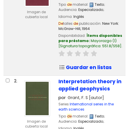
Tipo
de
material:
Texto
;
Audiencia:
Especializado;
Imagen de
Idioma:
Inglés
cubierta local
De
talles
de
publicación:
New York:
McGraw-Hill,
1964
Disponibilidad:
Ítems disponibles
para préstamo:
Mayorazgo
(1)
Signatura topográfica:
551.8/S58
.
Guardar en listas
2.
Interpretation theory in
applied geophysics
por
Grant, F. S
[autor]
Series
International series in the
earth sciences
Tipo
de
material:
Texto
;
Audiencia:
Especializado;
Imagen de
cubierta local
Idioma:
Inglés