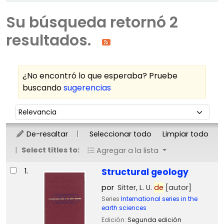
Su búsqueda retornó 2
resultados.
¿No encontró lo que esperaba? Pruebe
buscando
sugerencias
Ordenar
Ordenar por:
De-resaltar
Seleccionar todo
Limpiar todo
Select titles to:
Agregar a la lista
Resultados
1.
Structural geology
por
Sitter, L. U.
de
[autor]
Series
International series in the
earth sciences
Edición:
Segunda edición