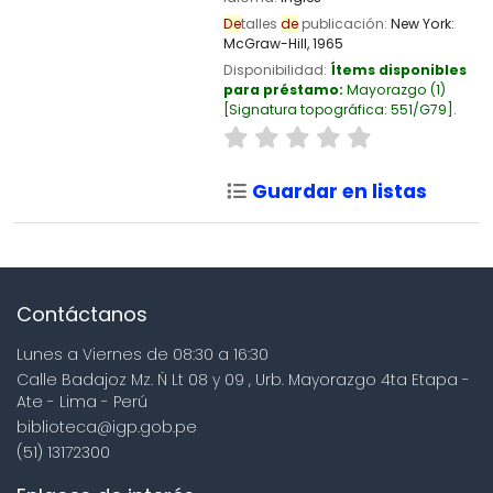
De
talles
de
publicación:
New York:
McGraw-Hill,
1965
Disponibilidad:
Ítems disponibles
para préstamo:
Mayorazgo
(1)
Signatura topográfica:
551/G79
.
Guardar en listas
Contáctanos
Lunes a Viernes de 08:30 a 16:30
Calle Badajoz Mz. Ñ Lt 08 y 09 , Urb. Mayorazgo 4ta Etapa -
Ate - Lima - Perú
biblioteca@igp.gob.pe
(51) 13172300